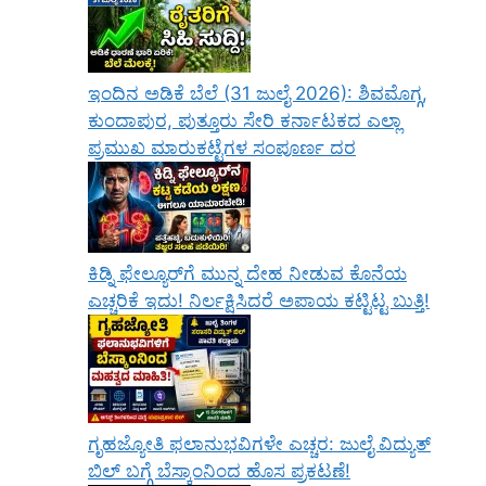
ಇಂದಿನ ಅಡಿಕೆ ಬೆಲೆ (31 ಜುಲೈ 2026): ಶಿವಮೊಗ್ಗ,
ಕುಂದಾಪುರ, ಪುತ್ತೂರು ಸೇರಿ ಕರ್ನಾಟಕದ ಎಲ್ಲಾ
ಪ್ರಮುಖ ಮಾರುಕಟ್ಟೆಗಳ ಸಂಪೂರ್ಣ ದರ
ಕಿಡ್ನಿ ಫೇಲ್ಯೂರ್‌ಗೆ ಮುನ್ನ ದೇಹ ನೀಡುವ ಕೊನೆಯ
ಎಚ್ಚರಿಕೆ ಇದು! ನಿರ್ಲಕ್ಷಿಸಿದರೆ ಅಪಾಯ ಕಟ್ಟಿಟ್ಟ ಬುತ್ತಿ!
ಗೃಹಜ್ಯೋತಿ ಫಲಾನುಭವಿಗಳೇ ಎಚ್ಚರ: ಜುಲೈ ವಿದ್ಯುತ್
ಬಿಲ್ ಬಗ್ಗೆ ಬೆಸ್ಕಾಂನಿಂದ ಹೊಸ ಪ್ರಕಟಣೆ!