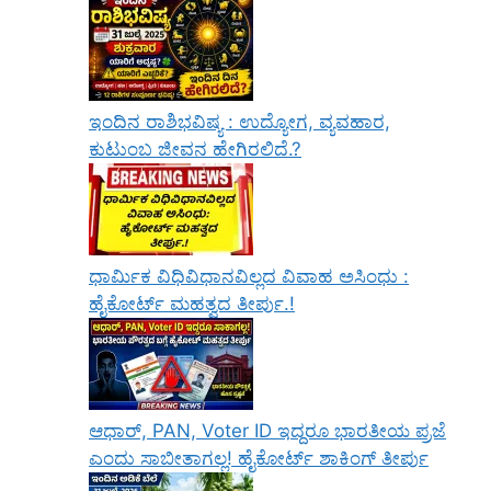
ಇಂದಿನ ರಾಶಿಭವಿಷ್ಯ : ಉದ್ಯೋಗ, ವ್ಯವಹಾರ,
ಕುಟುಂಬ ಜೀವನ ಹೇಗಿರಲಿದೆ.?
ಧಾರ್ಮಿಕ ವಿಧಿವಿಧಾನವಿಲ್ಲದ ವಿವಾಹ ಅಸಿಂಧು :
ಹೈಕೋರ್ಟ್ ಮಹತ್ವದ ತೀರ್ಪು.!
ಆಧಾರ್, PAN, Voter ID ಇದ್ದರೂ ಭಾರತೀಯ ಪ್ರಜೆ
ಎಂದು ಸಾಬೀತಾಗಲ್ಲ! ಹೈಕೋರ್ಟ್ ಶಾಕಿಂಗ್ ತೀರ್ಪು