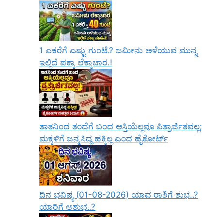
1 ಎಕರೆಗೆ ಎಷ್ಟು ಗುಂಟೆ.? ಜಮೀನು ಅಳೆಯುವ ಮುನ್ನ
ಇಲ್ಲಿದೆ ಪಕ್ಕಾ ಲೆಕ್ಕಾಚಾರ.!
ತಾತನಿಂದ ತಂದೆಗೆ ಬಂದ ಆಸ್ತಿಯೆಲ್ಲವೂ ಪಿತ್ರಾರ್ಜಿತವಲ್ಲ;
ಮಕ್ಕಳಿಗೆ ಜನ್ಮಸಿದ್ಧ ಹಕ್ಕಿಲ್ಲ ಎಂದ ಹೈಕೋರ್ಟ್
ದಿನ ಭವಿಷ್ಯ (01-08-2026) ಯಾವ ರಾಶಿಗೆ ಶುಭ..?
ಯಾರಿಗೆ ಅಶುಭ..?