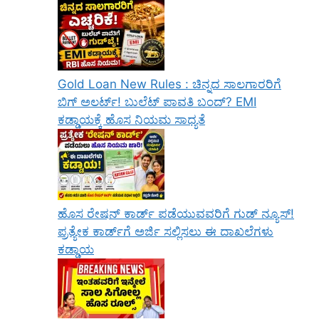
Gold Loan New Rules : ಚಿನ್ನದ ಸಾಲಗಾರರಿಗೆ
ಬಿಗ್ ಅಲರ್ಟ್! ಬುಲೆಟ್ ಪಾವತಿ ಬಂದ್? EMI
ಕಡ್ಡಾಯಕ್ಕೆ ಹೊಸ ನಿಯಮ ಸಾಧ್ಯತೆ
ಹೊಸ ರೇಷನ್ ಕಾರ್ಡ್ ಪಡೆಯುವವರಿಗೆ ಗುಡ್ ನ್ಯೂಸ್!
ಪ್ರತ್ಯೇಕ ಕಾರ್ಡ್‌ಗೆ ಅರ್ಜಿ ಸಲ್ಲಿಸಲು ಈ ದಾಖಲೆಗಳು
ಕಡ್ಡಾಯ