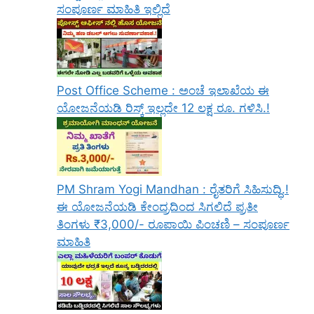
ಸಂಪೂರ್ಣ ಮಾಹಿತಿ ಇಲ್ಲಿದೆ
Post Office Scheme : ಅಂಚೆ ಇಲಾಖೆಯ ಈ
ಯೋಜನೆಯಡಿ ರಿಸ್ಕ್‌ ಇಲ್ಲದೇ 12 ಲಕ್ಷ ರೂ. ಗಳಿಸಿ.!
PM Shram Yogi Mandhan : ರೈತರಿಗೆ ಸಿಹಿಸುದ್ಧಿ.!
ಈ ಯೋಜನೆಯಡಿ ಕೇಂದ್ರದಿಂದ ಸಿಗಲಿದೆ ಪ್ರತೀ
ತಿಂಗಳು ₹3,000/- ರೂಪಾಯಿ ಪಿಂಚಣಿ – ಸಂಪೂರ್ಣ
ಮಾಹಿತಿ