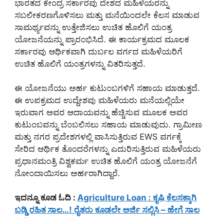
ಭಾರತದ ಕೇಂದ್ರ ಸರ್ಕಾರವು ದೇಶದ ಮಹಿಳೆಯರನ್ನು
ಸಬಲೀಕರಣಗೊಳಿಸಲು ಮತ್ತು ಮನೆಯಿಂದಲೇ ಕೆಲಸ ಮಾಡುವ
ಸಾಮರ್ಥ್ಯವನ್ನು ಉತ್ತೇಜಿಸಲು ಉಚಿತ ಹೊಲಿಗೆ ಯಂತ್ರ
ಯೋಜನೆಯನ್ನು ಪ್ರಾರಂಭಿಸಿದೆ. ಈ ಕಾರ್ಯಕ್ರಮದ ಮೂಲಕ
ಸರ್ಕಾರವು ಆರ್ಥಿಕವಾಗಿ ದುರ್ಬಲ ವರ್ಗದ ಮಹಿಳೆಯರಿಗೆ
ಉಚಿತ ಹೊಲಿಗೆ ಯಂತ್ರಗಳನ್ನು ವಿತರಿಸುತ್ತದೆ.
ಈ ಯೋಜನೆಯು ಅರ್ಹ ಕುಟುಂಬಗಳಿಗೆ ಸಹಾಯ ಮಾಡುತ್ತದೆ.
ಈ ಉಪಕ್ರಮದ ಉದ್ದೇಶವು ಮಹಿಳೆಯರು ಮನೆಯಲ್ಲಿಯೇ
ಇರುವಾಗ ಅವರ ಆದಾಯವನ್ನು ಹೆಚ್ಚಿಸುವ ಮೂಲಕ ಅವರ
ಕುಟುಂಬವನ್ನು ಬೆಂಬಲಿಸಲು ಸಹಾಯ ಮಾಡುವುದು. ಗ್ರಾಮೀಣ
ಮತ್ತು ನಗರ ಪ್ರದೇಶಗಳಲ್ಲಿ ವಾಸಿಸುತ್ತಿರುವ EWS ವರ್ಗಕ್ಕೆ
ಸೇರಿದ ಆರ್ಥಿಕ ತೊಂದರೆಗಳನ್ನು ಎದುರಿಸುತ್ತಿರುವ ಮಹಿಳೆಯರು
ಪ್ರಧಾನಮಂತ್ರಿ ವಿಶ್ವಕರ್ಮ ಉಚಿತ ಹೊಲಿಗೆ ಯಂತ್ರ ಯೋಜನೆಗೆ
ನೋಂದಾಯಿಸಲು ಅರ್ಹರಾಗಿದ್ದಾರೆ.
ಇದನ್ನೂ ಕೂಡ ಓದಿ :
Agriculture Loan : ಕೃಷಿ ಕೆಲಸಕ್ಕಾಗಿ
ಬಡ್ಡಿ ರಹಿತ ಸಾಲ…! ರೈತರು ಕೂಡಲೇ ಅರ್ಜಿ ಸಲ್ಲಿಸಿ – ಹೇಗೆ ಸಾಲ