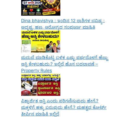
Dina bhavishya : ಇಂದಿನ 12 ರಾಶಿಗಳ ಭವಿಷ್ಯ :
ಅದೃಷ್ಟ, ಹಣ, ಆರೋಗ್ಯದ ಸಂಪೂರ್ಣ ಮಾಹಿತಿ
ಮದುವೆ ಮಾಡಿಕೊಟ್ಟ ಬಳಿಕ ಎಷ್ಟು ವರ್ಷದೊಳಗೆ ಹೆಣ್ಣು
ಆಸ್ತಿ ಕೇಳಬಹುದು.? ಇಲ್ಲಿದೆ ಹೊಸ ಬದಲಾವಣೆ –
Property Rules
ಪಿತ್ರಾರ್ಜಿತ ಆಸ್ತಿ ಎಂದು ಪರಿಗಣಿಸುವುದು ಹೇಗೆ.?
ಮಕ್ಕಳಿಗೆ ಹಕ್ಕು ಬರುವುದು ಹೇಗೆ.? ಮಹತ್ವದ ಕೋರ್ಟ್
ತೀರ್ಪಿನ ಮಾಹಿತಿ ಇಲ್ಲಿದೆ