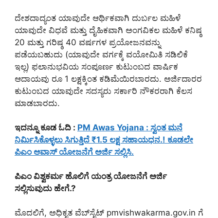
ದೇಶದಾದ್ಯಂತ ಯಾವುದೇ ಆರ್ಥಿಕವಾಗಿ ದುರ್ಬಲ ಮಹಿಳೆ
ಯಾವುದೇ ವಿಧವೆ ಮತ್ತು ದೈಹಿಕವಾಗಿ ಅಂಗವಿಕಲ ಮಹಿಳೆ ಕನಿಷ್ಠ
20 ಮತ್ತು ಗರಿಷ್ಠ 40 ವರ್ಷಗಳ ಪ್ರಯೋಜನವನ್ನು
ಪಡೆಯಬಹುದು (ಯಾವುದೇ ವರ್ಗಕ್ಕೆ ವಯೋಮಿತಿ ಸಡಿಲಿಕೆ
ಇಲ್ಲ) ಫಲಾನುಭವಿಯ ಸಂಪೂರ್ಣ ಕುಟುಂಬದ ವಾರ್ಷಿಕ
ಆದಾಯವು ರೂ 1 ಲಕ್ಷಕ್ಕಿಂತ ಕಡಿಮೆಯಿರಬಾರದು. ಅರ್ಜಿದಾರರ
ಕುಟುಂಬದ ಯಾವುದೇ ಸದಸ್ಯರು ಸರ್ಕಾರಿ ನೌಕರರಾಗಿ ಕೆಲಸ
ಮಾಡಬಾರದು.
ಇದನ್ನೂ ಕೂಡ ಓದಿ :
PM Awas Yojana : ಸ್ವಂತ ಮನೆ
ನಿರ್ಮಿಸಿಕೊಳ್ಳಲು ಸಿಗುತ್ತಿದೆ ₹1.5 ಲಕ್ಷ ಸಹಾಯಧನ.! ಕೂಡಲೇ
ಪಿಎಂ ಆವಾಸ್ ಯೋಜನೆಗೆ ಅರ್ಜಿ ಸಲ್ಲಿಸಿ.
ಪಿಎಂ ವಿಶ್ವಕರ್ಮ ಹೊಲಿಗೆ ಯಂತ್ರ ಯೋಜನೆಗೆ ಅರ್ಜಿ
ಸಲ್ಲಿಸುವುದು ಹೇಗೆ.?
ಮೊದಲಿಗೆ, ಅಧಿಕೃತ ವೆಬ್‌ಸೈಟ್ pmvishwakarma.gov.in ಗೆ