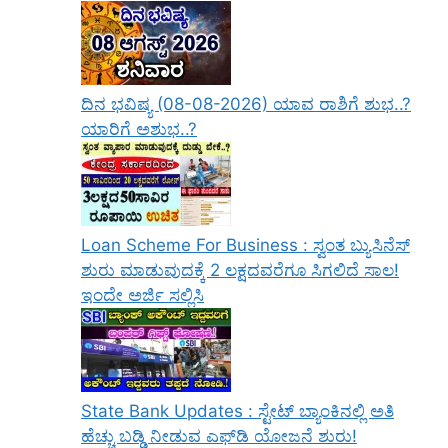
ದಿನ ಭವಿಷ್ಯ (08-08-2026) ಯಾವ ರಾಶಿಗೆ ಶುಭ..?
ಯಾರಿಗೆ ಅಶುಭ..?
Loan Scheme For Business : ಸ್ವಂತ ಬ್ಯುಸಿನೆಸ್
ಶುರು ಮಾಡುವುದಕ್ಕೆ 2 ಲಕ್ಷದವರೆಗೂ ಸಿಗಲಿದೆ ಸಾಲ!
ಇಂದೇ ಅರ್ಜಿ ಸಲ್ಲಿಸಿ
State Bank Updates : ಸ್ಟೇಟ್ ಬ್ಯಾಂಕಿನಲ್ಲಿ ಅತಿ
ಹೆಚ್ಚು ಬಡ್ಡಿ ನೀಡುವ ಎಫ್‌ಡಿ ಯೋಜನೆ ಶುರು!