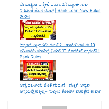
ದೇಶಾದ್ಯಂತ ಇನ್ಮೇಲೆ ಇಂತವರಿಗೆ ಬ್ಯಾಂಕ್ ಸಾಲ
ಸಿಗದಂತೆ ಹೊಸ ರೂಲ್ಸ್ | Bank Loan New Rules
2026
‘ಬ್ಯಾಂಕ್’ ಗ್ರಾಹಕರೇ ಗಮನಿಸಿ : ಖಾತೆಯಿಂದ ಈ 10
ವಹಿವಾಟು ಮಾಡಿದ್ರೆ ನಿಮಗೆ ‘IT ನೋಟಿಸ್’ ಗ್ಯಾರೆಂಟಿ.!
Bank Rules
ಅನ್ಯ ಧರ್ಮಿಯ ಜೊತೆ ಮದುವೆ : ಪುತ್ರಿಗೆ ಅಪ್ಪನ
ಆಸ್ತಿಯಲ್ಲಿ ಹಕ್ಕಿಲ್ಲ – ಸುಪ್ರೀಂ ಕೋರ್ಟ್ ಮಹತ್ವದ ತೀರ್ಪು