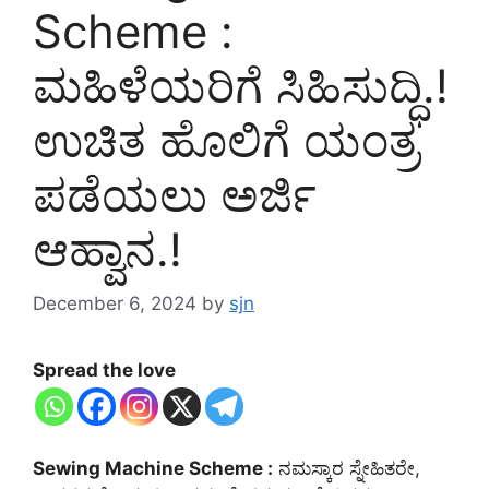
Scheme :
ಮಹಿಳೆಯರಿಗೆ ಸಿಹಿಸುದ್ಧಿ.!
ಉಚಿತ ಹೊಲಿಗೆ ಯಂತ್ರ
ಪಡೆಯಲು ಅರ್ಜಿ
ಆಹ್ವಾನ.!
December 6, 2024
by
sjn
Spread the love
Sewing Machine Scheme :
ನಮಸ್ಕಾರ ಸ್ನೇಹಿತರೇ,