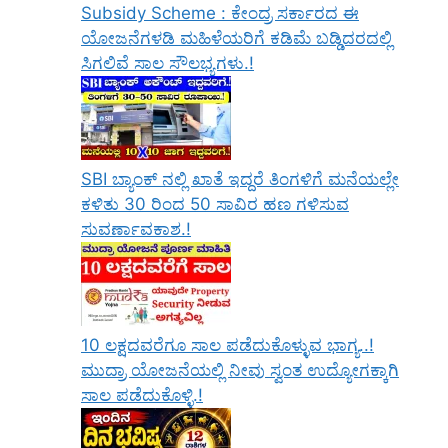
Subsidy Scheme : ಕೇಂದ್ರ ಸರ್ಕಾರದ ಈ
ಯೋಜನೆಗಳಡಿ ಮಹಿಳೆಯರಿಗೆ ಕಡಿಮೆ ಬಡ್ಡಿದರದಲ್ಲಿ
ಸಿಗಲಿವೆ ಸಾಲ ಸೌಲಭ್ಯಗಳು.!
SBI ಬ್ಯಾಂಕ್ ನಲ್ಲಿ ಖಾತೆ ಇದ್ದರೆ ತಿಂಗಳಿಗೆ ಮನೆಯಲ್ಲೇ
ಕಳಿತು 30 ರಿಂದ 50 ಸಾವಿರ ಹಣ ಗಳಿಸುವ
ಸುವರ್ಣಾವಕಾಶ.!
10 ಲಕ್ಷದವರೆಗೂ ಸಾಲ ಪಡೆದುಕೊಳ್ಳುವ ಭಾಗ್ಯ..!
ಮುದ್ರಾ ಯೋಜನೆಯಲ್ಲಿ ನೀವು ಸ್ವಂತ ಉದ್ಯೋಗಕ್ಕಾಗಿ
ಸಾಲ ಪಡೆದುಕೊಳ್ಳಿ.!