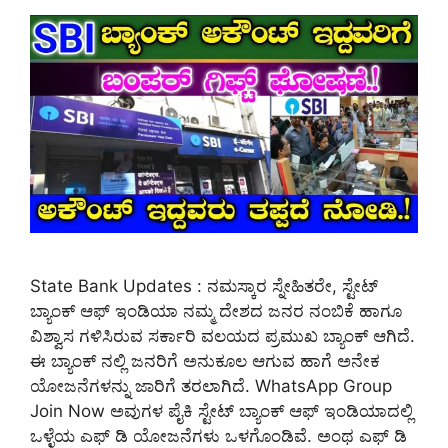
State Bank Updates : ನಮಸ್ಕಾರ ಸ್ನೇಹಿತರೇ, ಸ್ಟೇಟ್
ಬ್ಯಾಂಕ್ ಆಫ್ ಇಂಡಿಯಾ ನಮ್ಮ ದೇಶದ ಜನರ ನಂಬಿಕೆ ಹಾಗೂ
ವಿಶ್ವಾಸ ಗಳಿಸಿರುವ ಸರ್ಕಾರಿ ವಲಯದ ಪ್ರಮುಖ ಬ್ಯಾಂಕ್ ಆಗಿದೆ.
ಈ ಬ್ಯಾಂಕ್ ನಲ್ಲಿ ಜನರಿಗೆ ಅನುಕೂಲ ಆಗುವ ಹಾಗೆ ಅನೇಕ
ಯೋಜನೆಗಳನ್ನು ಜಾರಿಗೆ ತರಲಾಗಿದೆ. WhatsApp Group
Join Now ಅವುಗಳ ಪೈಕಿ ಸ್ಟೇಟ್ ಬ್ಯಾಂಕ್ ಆಫ್ ಇಂಡಿಯಾದಲ್ಲಿ
ಒಳ್ಳೆಯ ಎಫ್ ಡಿ ಯೋಜನೆಗಳು ಒಳಗೊಂಡಿವೆ. ಅಂಥ ಎಫ್ ಡಿ