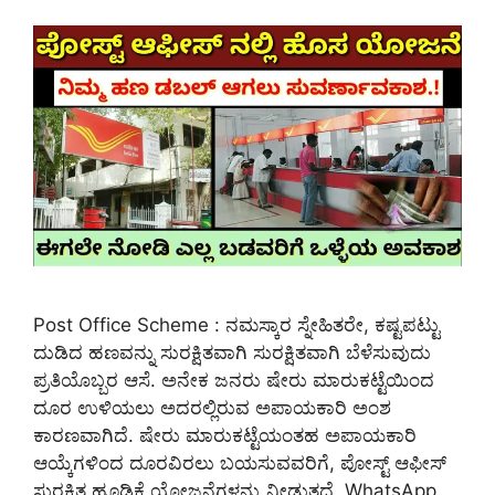
Post Office Scheme : ನಮಸ್ಕಾರ ಸ್ನೇಹಿತರೇ, ಕಷ್ಟಪಟ್ಟು
ದುಡಿದ ಹಣವನ್ನು ಸುರಕ್ಷಿತವಾಗಿ ಸುರಕ್ಷಿತವಾಗಿ ಬೆಳೆಸುವುದು
ಪ್ರತಿಯೊಬ್ಬರ ಆಸೆ. ಅನೇಕ ಜನರು ಷೇರು ಮಾರುಕಟ್ಟೆಯಿಂದ
ದೂರ ಉಳಿಯಲು ಅದರಲ್ಲಿರುವ ಅಪಾಯಕಾರಿ ಅಂಶ
ಕಾರಣವಾಗಿದೆ. ಷೇರು ಮಾರುಕಟ್ಟೆಯಂತಹ ಅಪಾಯಕಾರಿ
ಆಯ್ಕೆಗಳಿಂದ ದೂರವಿರಲು ಬಯಸುವವರಿಗೆ, ಪೋಸ್ಟ್ ಆಫೀಸ್
ಸುರಕ್ಷಿತ ಹೂಡಿಕೆ ಯೋಜನೆಗಳನ್ನು ನೀಡುತ್ತದೆ. WhatsApp