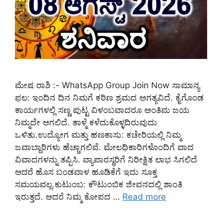
ಮೇಷ ರಾಶಿ :- WhatsApp Group Join Now ಸಾಮಾನ್ಯ
ಫಲ: ಇಂದಿನ ದಿನ ನಿಮಗೆ ಕಠಿಣ ಶ್ರಮದ ಅಗತ್ಯವಿದೆ. ಕೈಗೊಂಡ
ಕಾರ್ಯಗಳಲ್ಲಿ ಸಣ್ಣ ಪುಟ್ಟ ವಿಳಂಬವಾದರೂ ಅಂತಿಮ ಜಯ
ನಿಮ್ಮದೇ ಆಗಲಿದೆ. ತಾಳ್ಮೆ ಕಳೆದುಕೊಳ್ಳದಿರುವುದು
ಒಳಿತು.ಉದ್ಯೋಗ ಮತ್ತು ಹಣಕಾಸು: ಕಚೇರಿಯಲ್ಲಿ ನಿಮ್ಮ
ಜವಾಬ್ದಾರಿಗಳು ಹೆಚ್ಚಾಗಲಿವೆ. ಮೇಲಧಿಕಾರಿಗಳೊಂದಿಗೆ ವಾದ
ವಿವಾದಗಳನ್ನು ತಪ್ಪಿಸಿ. ವ್ಯಾಪಾರಸ್ಥರಿಗೆ ನಿರೀಕ್ಷಿತ ಲಾಭ ಸಿಗಲಿದೆ
ಆದರೆ ಹೊಸ ಬಂಡವಾಳ ಹೂಡಿಕೆಗೆ ಇದು ಸೂಕ್ತ
ಸಮಯವಲ್ಲ.ಕುಟುಂಬ: ಕೌಟುಂಬಿಕ ಜೀವನದಲ್ಲಿ ಶಾಂತಿ
ಇರುತ್ತದೆ. ಆದರೆ ನಿಮ್ಮ ಕೋಪದ …
Read more