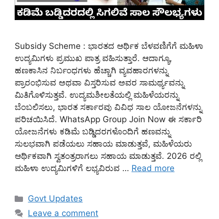
Subsidy Scheme : ಭಾರತದ ಆರ್ಥಿಕ ಬೆಳವಣಿಗೆಗೆ ಮಹಿಳಾ
ಉದ್ಯಮಿಗಳು ಪ್ರಮುಖ ಪಾತ್ರ ವಹಿಸುತ್ತಾರೆ. ಆದಾಗ್ಯೂ,
ಹಣಕಾಸಿನ ನಿರ್ಬಂಧಗಳು ಹೆಚ್ಚಾಗಿ ವ್ಯವಹಾರಗಳನ್ನು
ಪ್ರಾರಂಭಿಸುವ ಅಥವಾ ವಿಸ್ತರಿಸುವ ಅವರ ಸಾಮರ್ಥ್ಯವನ್ನು
ಮಿತಿಗೊಳಿಸುತ್ತವೆ. ಉದ್ಯಮಶೀಲತೆಯಲ್ಲಿ ಮಹಿಳೆಯರನ್ನು
ಬೆಂಬಲಿಸಲು, ಭಾರತ ಸರ್ಕಾರವು ವಿವಿಧ ಸಾಲ ಯೋಜನೆಗಳನ್ನು
ಪರಿಚಯಿಸಿದೆ. WhatsApp Group Join Now ಈ ಸರ್ಕಾರಿ
ಯೋಜನೆಗಳು ಕಡಿಮೆ ಬಡ್ಡಿದರಗಳೊಂದಿಗೆ ಹಣವನ್ನು
ಸುಲಭವಾಗಿ ಪಡೆಯಲು ಸಹಾಯ ಮಾಡುತ್ತವೆ, ಮಹಿಳೆಯರು
ಆರ್ಥಿಕವಾಗಿ ಸ್ವತಂತ್ರರಾಗಲು ಸಹಾಯ ಮಾಡುತ್ತವೆ. 2026 ರಲ್ಲಿ
ಮಹಿಳಾ ಉದ್ಯಮಿಗಳಿಗೆ ಲಭ್ಯವಿರುವ …
Read more
Categories
Govt Updates
Leave a comment