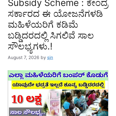
Subsidy Scheme : ಕೇಂದ್ರ
ಸರ್ಕಾರದ ಈ ಯೋಜನೆಗಳಡಿ
ಮಹಿಳೆಯರಿಗೆ ಕಡಿಮೆ
ಬಡ್ಡಿದರದಲ್ಲಿ ಸಿಗಲಿವೆ ಸಾಲ
ಸೌಲಭ್ಯಗಳು.!
August 7, 2026
by
sjn