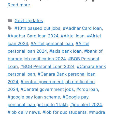
Read more
Categories
Govt Updates
Tags
#10th passed out jobs
,
#Aadhar Card loan
,
#Aadhar Card loan 2024
,
#Airtel loan
,
#Airtel
loan 2024
,
#Airtel personal loan
,
#Airtel
personal loan 2024
,
#axis bank loan
,
#bank of
baroda job notification 2024
,
#BOB Personal
Loan
,
#BOB Personal Loan 2024
,
#Canara Bank
personal loan
,
#Canara Bank personal loan
2024
,
#central government job notification
2024
,
#Central government jobs
,
#crop loan
,
#google pay loan scheme
,
#Google pay
personal loan get up to 1 lakh
,
#job alert 2024
,
#job daily news
,
#job for puc students
,
#mudra