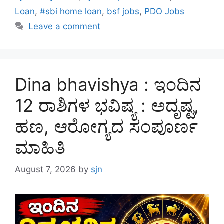
Loan
,
#sbi home loan
,
bsf jobs
,
PDO Jobs
Leave a comment
Dina bhavishya : ಇಂದಿನ
12 ರಾಶಿಗಳ ಭವಿಷ್ಯ : ಅದೃಷ್ಟ,
ಹಣ, ಆರೋಗ್ಯದ ಸಂಪೂರ್ಣ
ಮಾಹಿತಿ
August 7, 2026
by
sjn