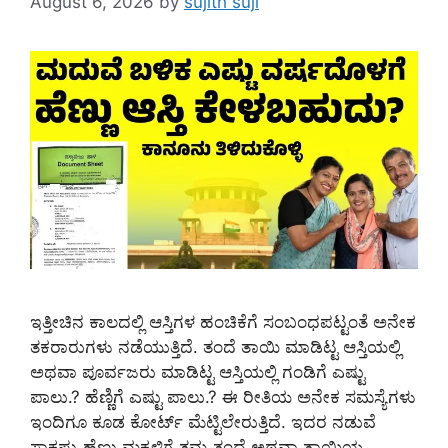
August 6, 2026
by
sujith suji
ಇತ್ತೀಚಿನ ಕಾಲದಲ್ಲಿ ಆಸ್ತಿಗಳ ಹಂಚಿಕೆಗೆ ಸಂಬಂಧಪಟ್ಟಂತೆ ಅನೇಕ
ತಕರಾರುಗಳು ನಡೆಯುತ್ತಿದೆ. ತಂದೆ ತಾಯಿ ಮಾಡಿಟ್ಟ ಆಸ್ತಿಯಲ್ಲಿ
ಅಥವಾ ಪೂರ್ವಜರು ಮಾಡಿಟ್ಟ ಆಸ್ತಿಯಲ್ಲಿ ಗಂಡಿಗೆ ಎಷ್ಟು
ಪಾಲು.? ಹೆಣ್ಣಿಗೆ ಎಷ್ಟು ಪಾಲು.? ಈ ರೀತಿಯ ಅನೇಕ ಸಮಸ್ಯೆಗಳು
ಇಂದಿಗೂ ಕೂಡ ಕೋರ್ಟ್ ಮೆಟ್ಟಿಲೇರುತ್ತಿದೆ. ಇದರ ನಡುವೆ
ಸಾಕಷ್ಟು ಹೆಣ್ಣು ಮಕ್ಕಳಿಗೆ ತಮ್ಮ ತಂದೆ ಅಥವಾ ತಾಯಿಯ