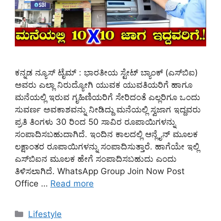
ಕನ್ನಡ ನ್ಯೂಸ್ ಟೈಮ್ : ಭಾರತೀಯ ಸ್ಟೇಟ್ ಬ್ಯಾಂಕ್ (ಎಸ್‌ಬಿಐ)
ಅವರು ಎಲ್ಲಾ ನಿರುದ್ಯೋಗಿ ಯುವಕ ಯುವತಿಯರಿಗೆ ಹಾಗೂ
ಮನೆಯಲ್ಲಿ ಇರುವ ಗೃಹಿಣಿಯರಿಗೆ ಸೇರಿದಂತೆ ಎಲ್ಲರಿಗೂ‌ ಒಂದು
ಸುವರ್ಣ ಅವಕಾಶವನ್ನು ನೀಡಿದ್ದು ಮನೆಯಲ್ಲಿ ಸ್ವಜಾಗ ಇದ್ದವರು
ಪ್ರತಿ ತಿಂಗಳು 30 ರಿಂದ 50 ಸಾವಿರ ರೂಪಾಯಿಗಳನ್ನು
ಸಂಪಾದಿಸಬಹುದಾಗಿದೆ. ಇಂದಿನ ಕಾಲದಲ್ಲಿ ಆನ್ಲೈನ್ ಮೂಲಕ
ಲಕ್ಷಾಂತರ ರೂಪಾಯಿಗಳನ್ನು ಸಂಪಾದಿಸುತ್ತಾರೆ. ಹಾಗೆಯೇ ಇಲ್ಲಿ‌
ಎಸ್‌ಬಿಐನ ಮೂಲಕ ಹೇಗೆ ಸಂಪಾದಿಸಬಹುದು ಎಂದು
ತಿಳಿಸಲಾಗಿದೆ. WhatsApp Group Join Now Post
Office …
Read more
Categories
Lifestyle