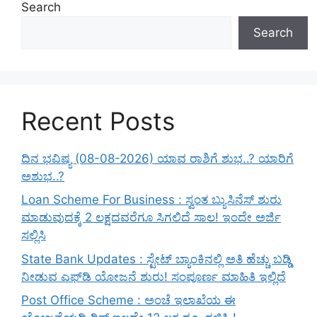
Search
Search
Recent Posts
ದಿನ ಭವಿಷ್ಯ (08-08-2026) ಯಾವ ರಾಶಿಗೆ ಶುಭ..? ಯಾರಿಗೆ
ಅಶುಭ..?
Loan Scheme For Business : ಸ್ವಂತ ಬ್ಯುಸಿನೆಸ್ ಶುರು
ಮಾಡುವುದಕ್ಕೆ 2 ಲಕ್ಷದವರೆಗೂ ಸಿಗಲಿದೆ ಸಾಲ! ಇಂದೇ ಅರ್ಜಿ
ಸಲ್ಲಿಸಿ
State Bank Updates : ಸ್ಟೇಟ್ ಬ್ಯಾಂಕಿನಲ್ಲಿ ಅತಿ ಹೆಚ್ಚು ಬಡ್ಡಿ
ನೀಡುವ ಎಫ್‌ಡಿ ಯೋಜನೆ ಶುರು! ಸಂಪೂರ್ಣ ಮಾಹಿತಿ ಇಲ್ಲಿದೆ
Post Office Scheme : ಅಂಚೆ ಇಲಾಖೆಯ ಈ