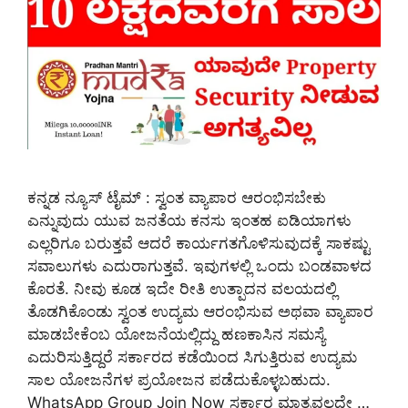
ಕನ್ನಡ ನ್ಯೂಸ್ ಟೈಮ್ : ಸ್ವಂತ ವ್ಯಾಪಾರ ಆರಂಭಿಸಬೇಕು
ಎನ್ನುವುದು ಯುವ ಜನತೆಯ ಕನಸು ಇಂತಹ ಐಡಿಯಾಗಳು
ಎಲ್ಲರಿಗೂ ಬರುತ್ತವೆ ಆದರೆ ಕಾರ್ಯಗತಗೊಳಿಸುವುದಕ್ಕೆ ಸಾಕಷ್ಟು
ಸವಾಲುಗಳು ಎದುರಾಗುತ್ತವೆ. ಇವುಗಳಲ್ಲಿ ಒಂದು ಬಂಡವಾಳದ
ಕೊರತೆ. ನೀವು ಕೂಡ ಇದೇ ರೀತಿ ಉತ್ಪಾದನ ವಲಯದಲ್ಲಿ
ತೊಡಗಿಕೊಂಡು ಸ್ವಂತ ಉದ್ಯಮ ಆರಂಭಿಸುವ ಅಥವಾ ವ್ಯಾಪಾರ
ಮಾಡಬೇಕೆಂಬ ಯೋಜನೆಯಲ್ಲಿದ್ದು ಹಣಕಾಸಿನ ಸಮಸ್ಯೆ
ಎದುರಿಸುತ್ತಿದ್ದರೆ ಸರ್ಕಾರದ ಕಡೆಯಿಂದ ಸಿಗುತ್ತಿರುವ ಉದ್ಯಮ
ಸಾಲ ಯೋಜನೆಗಳ ಪ್ರಯೋಜನ ಪಡೆದುಕೊಳ್ಳಬಹುದು.
WhatsApp Group Join Now ಸರ್ಕಾರ ಮಾತ್ರವಲ್ಲದೇ …