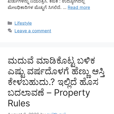
ಖರ್ಚುಗಳನ್ನು ನಿಯಂತ್ರಿಸಿ. ಕಟಕ : ಉದ್ಯೋಗದಲ್ಲಿ
ಮೇಲಧಿಕಾರಿಗಳ ಮೆಚ್ಚುಗೆ ಸಿಗಲಿದೆ. …
Read more
Categories
Lifestyle
Leave a comment
ಮದುವೆ ಮಾಡಿಕೊಟ್ಟ ಬಳಿಕ
ಎಷ್ಟು ವರ್ಷದೊಳಗೆ ಹೆಣ್ಣು ಆಸ್ತಿ
ಕೇಳಬಹುದು.? ಇಲ್ಲಿದೆ ಹೊಸ
ಬದಲಾವಣೆ – Property
Rules