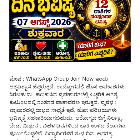
ಮೇಷ : WhatsApp Group Join Now ಇಂದು
ಆತ್ಮವಿಶ್ವಾಸ ಹೆಚ್ಚಿರುತ್ತದೆ. ಉದ್ಯೋಗದಲ್ಲಿ ಹೊಸ ಅವಕಾಶಗಳು
ಸಿಗಬಹುದು. ಹಣಕಾಸಿನ ವ್ಯವಹಾರಗಳಲ್ಲಿ ಎಚ್ಚರಿಕೆ ಅಗತ್ಯ.
ಕುಟುಂಬದಲ್ಲಿ ಸಂತಸದ ವಾತಾವರಣ ಇರುತ್ತದೆ. ವೃಷಭ :
ವ್ಯಾಪಾರದಲ್ಲಿ ಲಾಭದ ಸಾಧ್ಯತೆ ಇದೆ. ಹೊಸ ಪರಿಚಯಗಳು
ಭವಿಷ್ಯಕ್ಕೆ ಸಹಕಾರಿಯಾಗಬಹುದು. ಆರೋಗ್ಯದ ಬಗ್ಗೆ ನಿರ್ಲಕ್ಷ್ಯ
ಬೇಡ. ಮಿಥುನ : ಬಹಳ ದಿನಗಳಿಂದ ಬಾಕಿ ಉಳಿದ ಕೆಲಸಗಳು
ಪೂರ್ಣಗೊಳ್ಳಲಿವೆ. ವಿದ್ಯಾರ್ಥಿಗಳಿಗೆ ಶುಭ ದಿನ. ಅನಗತ್ಯ