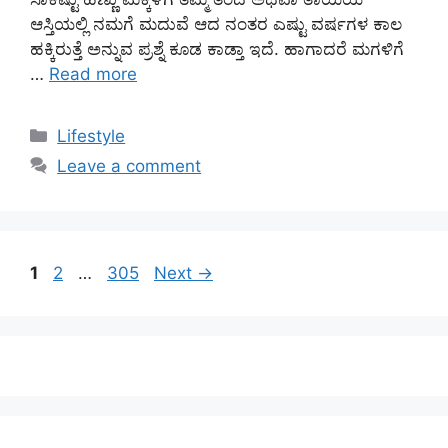
ಆಸ್ತಿಯಲ್ಲಿ ನಮಗೆ ಮದುವೆ ಆದ ನಂತರ ಎಷ್ಟು ವರ್ಷಗಳ ಕಾಲ
ಹಕ್ಕಿರುತ್ತೆ ಅನ್ನುವ ಪ್ರಶ್ನೆ ಕೂಡ ಕಾಡ್ತಾ ಇದೆ. ಹಾಗಾದರೆ ಮಗಳಿಗೆ
…
Read more
Categories
Lifestyle
Leave a comment
Page
Page
Page
1
2
…
305
Next
→