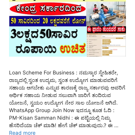
Loan Scheme For Business : ನಮಸ್ಕಾರ ಸ್ನೇಹಿತರೇ,
ರಾಜ್ಯದಲ್ಲಿ ಸ್ವಂತ ಉದ್ಯಮ, ಸ್ವಂತ ಉದ್ಯೋಗ ಮಾಡುವವರಿಗೆ
ಸಹಾಯ ಆಗಬೇಕು ಎನ್ನುವ ಕಾರಣಕ್ಕೆ ರಾಜ್ಯ ಸರ್ಕಾರವು ಅವರಿಗೆ
ಆರ್ಥಿಕ ಸಹಾಯ ನೀಡುವ ಸಲುವಾಗಿ ಜಾರಿಗೆ ತಂದಿರುವ
ಯೋಜನೆ, ಸ್ವಯಂ ಉದ್ಯೋಗ ನೇರ ಸಾಲ ಯೋಜನೆ ಆಗಿದೆ.
WhatsApp Group Join Now ಇದನ್ನೂ ಕೂಡ ಓದಿ :
PM-Kisan Samman Nidhi : ಈ ಪಟ್ಟಿಯಲ್ಲಿ ನಿಮ್ಮ
ಹೆಸರಿದೆಯಾ ಚೆಕ್ ಮಾಡಿ! ಹೇಗೆ ಚೆಕ್ ಮಾಡುವುದು.? ಈ …
Read more