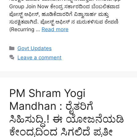
Group Join Now ಕೇಂದ್ರ ಸರ್ಕಾರದಿಂದ ಬೆಂಬಲಿತವಾದ
ಪೋಸ್ಟ್ ಆಫೀಸ್, ಹೂಡಿಕೆದಾರರಿಗೆ ವಿಶ್ವಾಸಾರ್ಹ ಮತ್ತು
ಸುರಕ್ಷಿತವಾಗಿದೆ. ಪೋಸ್ಟ್ ಆಫೀಸ್ ನ ಮರುಕಳಿಸುವ ಠೇವಣಿ
(Recurring …
Read more
Categories
Govt Updates
Leave a comment
PM Shram Yogi
Mandhan : ರೈತರಿಗೆ
ಸಿಹಿಸುದ್ಧಿ.! ಈ ಯೋಜನೆಯಡಿ
ಕೇಂದ್ರದಿಂದ ಸಿಗಲಿದೆ ಪ್ರತೀ