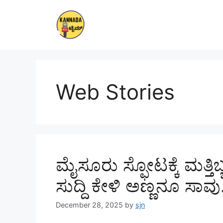
Skip
to
content
Web Stories
ಮೈಸೂರು ಸ್ಫೋಟಕ್ಕೆ ಮತ್ತಿ
ಸುದ್ದಿ ಕೇಳಿ ಅಣ್ಣನೂ ಸಾವ
December 28, 2025
by
sjn