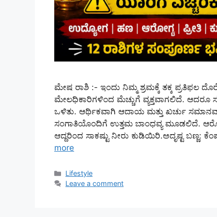
ಮೇಷ ರಾಶಿ :- ಇಂದು ನಿಮ್ಮ ಶ್ರಮಕ್ಕೆ ತಕ್ಕ ಪ್ರತಿಫಲ ದೊ
ಮೇಲಧಿಕಾರಿಗಳಿಂದ ಮೆಚ್ಚುಗೆ ವ್ಯಕ್ತವಾಗಲಿದೆ. ಆದ
ಒಳಿತು. ಆರ್ಥಿಕವಾಗಿ ಆದಾಯ ಮತ್ತು ಖರ್ಚು ಸಮಾನವಾಗಿರ
ಸಂಗಾತಿಯೊಂದಿಗೆ ಉತ್ತಮ ಬಾಂಧವ್ಯ ಮೂಡಲಿದೆ. ಆರೋ
ಆದ್ದರಿಂದ ಸಾಕಷ್ಟು ನೀರು ಕುಡಿಯಿರಿ.ಅದೃಷ್ಟ ಬಣ್ಣ: ಕೆಂ
more
Categories
Lifestyle
Leave a comment