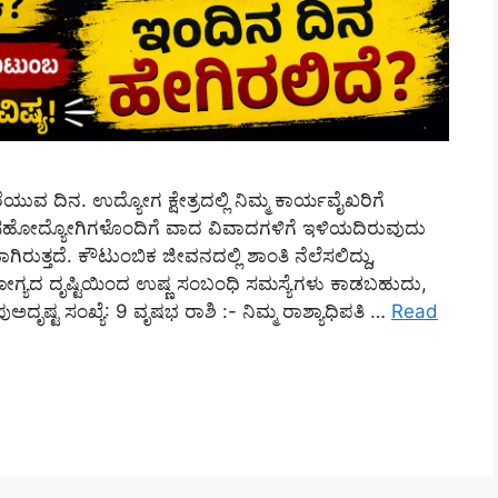
ರೆಯುವ ದಿನ. ಉದ್ಯೋಗ ಕ್ಷೇತ್ರದಲ್ಲಿ ನಿಮ್ಮ ಕಾರ್ಯವೈಖರಿಗೆ
ರೂ ಸಹೋದ್ಯೋಗಿಗಳೊಂದಿಗೆ ವಾದ ವಿವಾದಗಳಿಗೆ ಇಳಿಯದಿರುವುದು
ುತ್ತದೆ. ಕೌಟುಂಬಿಕ ಜೀವನದಲ್ಲಿ ಶಾಂತಿ ನೆಲೆಸಲಿದ್ದು,
ಗ್ಯದ ದೃಷ್ಟಿಯಿಂದ ಉಷ್ಣ ಸಂಬಂಧಿ ಸಮಸ್ಯೆಗಳು ಕಾಡಬಹುದು,
ಪುಅದೃಷ್ಟ ಸಂಖ್ಯೆ: 9 ವೃಷಭ ರಾಶಿ :- ನಿಮ್ಮ ರಾಶ್ಯಾಧಿಪತಿ …
Read