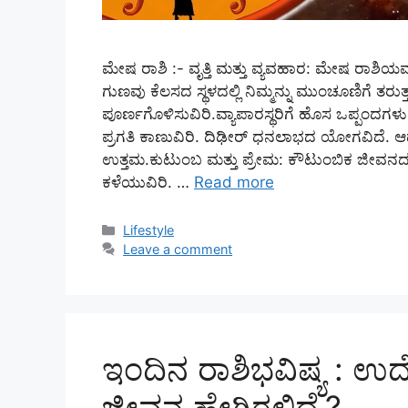
ಮೇಷ ರಾಶಿ :- ವೃತ್ತಿ ಮತ್ತು ವ್ಯವಹಾರ: ಮೇಷ ರಾಶಿಯವ
ಗುಣವು ಕೆಲಸದ ಸ್ಥಳದಲ್ಲಿ ನಿಮ್ಮನ್ನು ಮುಂಚೂಣಿಗೆ ತರ
ಪೂರ್ಣಗೊಳಿಸುವಿರಿ.ವ್ಯಾಪಾರಸ್ಥರಿಗೆ ಹೊಸ ಒಪ್ಪಂದ
ಪ್ರಗತಿ ಕಾಣುವಿರಿ. ದಿಢೀರ್ ಧನಲಾಭದ ಯೋಗವಿದೆ. 
ಉತ್ತಮ.ಕುಟುಂಬ ಮತ್ತು ಪ್ರೇಮ: ಕೌಟುಂಬಿಕ ಜೀವನದಲ್
ಕಳೆಯುವಿರಿ. …
Read more
Categories
Lifestyle
Leave a comment
ಇಂದಿನ ರಾಶಿಭವಿಷ್ಯ : ಉ
ಜೀವನ ಹೇಗಿರಲಿದೆ.?