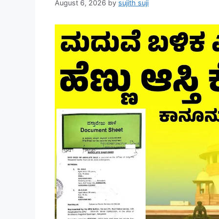
August 6, 2026
by
sujith suji