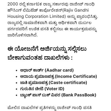
2000 ರಲ್ಲಿ ಕರ್ನಾಟಕ ರಾಜ್ಯ ಸರ್ಕಾರವು ರಾಜೀವ್ ಗಾಂಧಿ
ಹೌಸಿಂಗ್ ಲಿಮಿಟೆಡ್ ಕಾರ್ಪೊರೇಶನ್(Rajiv Gandhi
Housing Corporation Limited) ಅನ್ನು ಪ್ರಾರಂಭಿಸಿತ್ತು.
ರಾಜ್ಯದಲ್ಲಿ ಸಾಮಾಜಿಕವಾಗಿ ಮತ್ತು ಆರ್ಥಿಕವಾಗಿ ದುರ್ಬಲ
ವರ್ಗದವರಿಗೆ ಉಚಿತ ವಸತಿ ಕಲ್ಪಿಸಲು ಈ ಕಾರ್ಯಕ್ರಮವನ್ನು
ಜಾರಿಗೊಳಿಸಲಾಗಿದೆ.
ಈ ಯೋಜನೆಗೆ ಅರ್ಜಿಯನ್ನು ಸಲ್ಲಿಸಲು
ಬೇಕಾಗುವಂತಹ ದಾಖಲೆಗಳು :
ಆಧಾರ್ ಕಾರ್ಡ್ (Aadhar card)
ಆದಾಯ ಪ್ರಮಾಣಪತ್ರ (Income Certificate)
ಜಾತಿ ಪ್ರಮಾಣಪತ್ರ (Caste certificate)
ಗುರುತಿನ ಚೀಟಿ (Voter ID)
ಬ್ಯಾಂಕ್ ಪಾಸ್ ಬುಕ್ ವಿವರ (Bank PassBook)
ಮೇಲಿನ ದಾಖಲೆಗಳ ಪ್ರತಿಗಳನ್ನು ರಾಜೀವ್ ಗಾಂಧಿ ವಸತಿ