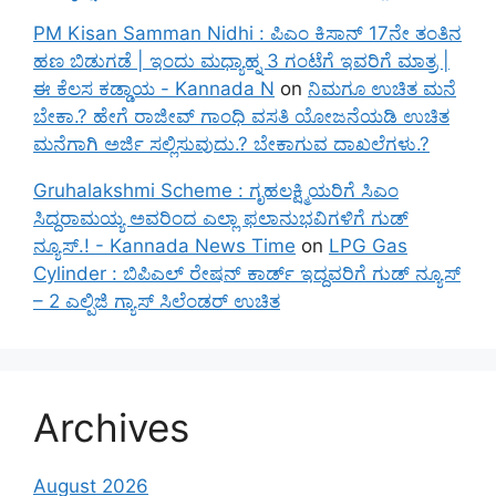
PM Kisan Samman Nidhi : ಪಿಎಂ ಕಿಸಾನ್ 17ನೇ ತಂತಿನ
ಹಣ ಬಿಡುಗಡೆ | ಇಂದು ಮಧ್ಯಾಹ್ನ 3 ಗಂಟೆಗೆ ಇವರಿಗೆ ಮಾತ್ರ |
ಈ ಕೆಲಸ ಕಡ್ಡಾಯ - Kannada N
on
ನಿಮಗೂ ಉಚಿತ ಮನೆ
ಬೇಕಾ.? ಹೇಗೆ ರಾಜೀವ್ ಗಾಂಧಿ ವಸತಿ ಯೋಜನೆಯಡಿ ಉಚಿತ
ಮನೆಗಾಗಿ ಅರ್ಜಿ ಸಲ್ಲಿಸುವುದು.? ಬೇಕಾಗುವ ದಾಖಲೆಗಳು.?
Gruhalakshmi Scheme : ಗೃಹಲಕ್ಷ್ಮಿಯರಿಗೆ ಸಿಎಂ
ಸಿದ್ದರಾಮಯ್ಯ ಅವರಿಂದ ಎಲ್ಲಾ ಫಲಾನುಭವಿಗಳಿಗೆ ಗುಡ್
ನ್ಯೂಸ್.! - Kannada News Time
on
LPG Gas
Cylinder : ಬಿಪಿಎಲ್ ರೇಷನ್ ಕಾರ್ಡ್ ಇದ್ದವರಿಗೆ ಗುಡ್ ನ್ಯೂಸ್
– 2 ಎಲ್ಪಿಜಿ ಗ್ಯಾಸ್ ಸಿಲೆಂಡರ್ ಉಚಿತ
Archives
August 2026