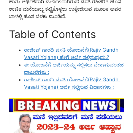
ಹಾಗು ಆರ್ಥಿಕವಾಗಿ ದುರ್ಬಲರಾಗಿರುವ ವಸತಿ ರಹಿತರಿಗೆ ಹೊಸ
ಉಚಿತ ಮನೆಯನ್ನು ಕಟ್ಟಿಕೊಳ್ಳಲು ಉತ್ತೇಜಿಸುವ ಮೂಲಕ ಅವರ
ಬಾಳಲ್ಲಿ ಹೊಸ ಬೆಳಕು ಮೂಡಿದೆ.
Table of Contents
ರಾಜೀವ್ ಗಾಂಧಿ ವಸತಿ ಯೋಜನೆಗೆ(Rajiv Gandhi
Vasati Yojane) ಹೇಗೆ ಅರ್ಜಿ ಸಲ್ಲಿಸುವುದು.?
ಈ ಯೋಜನೆಗೆ ಅರ್ಜಿಯನ್ನು ಸಲ್ಲಿಸಲು ಬೇಕಾಗುವಂತಹ
ದಾಖಲೆಗಳು :
ರಾಜೀವ್ ಗಾಂಧಿ ವಸತಿ ಯೋಜನೆಗೆ(Rajiv Gandhi
Vasati Yojane) ಅರ್ಜಿ ಸಲ್ಲಿಸುವ ವಿಧಾನಗಳು :