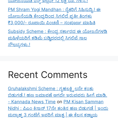
ಯೋಜನೆಯಡಿ ರಿಸ್ಕ್‌ ಇಲ್ಲದೇ 12 ಲಕ್ಷ ರೂ. ಗಳಿಸಿ.!
PM Shram Yogi Mandhan : ರೈತರಿಗೆ ಸಿಹಿಸುದ್ಧಿ.! ಈ
ಯೋಜನೆಯಡಿ ಕೇಂದ್ರದಿಂದ ಸಿಗಲಿದೆ ಪ್ರತೀ ತಿಂಗಳು
₹3,000/- ರೂಪಾಯಿ ಪಿಂಚಣಿ – ಸಂಪೂರ್ಣ ಮಾಹಿತಿ
Subsidy Scheme : ಕೇಂದ್ರ ಸರ್ಕಾರದ ಈ ಯೋಜನೆಗಳಡಿ
ಮಹಿಳೆಯರಿಗೆ ಕಡಿಮೆ ಬಡ್ಡಿದರದಲ್ಲಿ ಸಿಗಲಿವೆ ಸಾಲ
ಸೌಲಭ್ಯಗಳು.!
Recent Comments
Gruhalakshmi Scheme : ಗೃಹಲಕ್ಷ್ಮಿ ೮ನೇ ಕಂತು
ಬಿಡುಗಡೆ.! ಹಣ ಜಮಾವಣೆ ಆಗದೇ ಇರುವವರು ಹೀಗೆ ಮಾಡಿ.
- Kannada News Time
on
PM Kisan Samman
Nidhi : ಪಿಎಂ ಕಿಸಾನ್ 17ನೇ ತಂತಿನ ಹಣ ಬಿಡುಗಡೆ | ಇಂದು
ಮಧ್ಯಾಹ್ನ 3 ಗಂಟೆಗೆ ಇವರಿಗೆ ಮಾತ್ರ | ಈ ಕೆಲಸ ಕಡ್ಡಾಯ