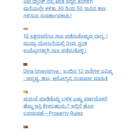
SBI ಬ್ಯಾಂಕ್ ನಲ್ಲಿ ಖಾತೆ ಇದ್ದರೆ ತಿಂಗಳಿಗೆ
ಮನೆಯಲ್ಲೇ ಕಳಿತು 30 ರಿಂದ 50 ಸಾವಿರ ಹಣ
ಗಳಿಸುವ ಸುವರ್ಣಾವಕಾಶ.!
10 ಲಕ್ಷದವರೆಗೂ ಸಾಲ ಪಡೆದುಕೊಳ್ಳುವ ಭಾಗ್ಯ..!
ಮುದ್ರಾ ಯೋಜನೆಯಲ್ಲಿ ನೀವು ಸ್ವಂತ
ಉದ್ಯೋಗಕ್ಕಾಗಿ ಸಾಲ ಪಡೆದುಕೊಳ್ಳಿ.!
Dina bhavishya : ಇಂದಿನ 12 ರಾಶಿಗಳ ಭವಿಷ್ಯ
: ಅದೃಷ್ಟ, ಹಣ, ಆರೋಗ್ಯದ ಸಂಪೂರ್ಣ ಮಾಹಿತಿ
ಮದುವೆ ಮಾಡಿಕೊಟ್ಟ ಬಳಿಕ ಎಷ್ಟು ವರ್ಷದೊಳಗೆ
ಹೆಣ್ಣು ಆಸ್ತಿ ಕೇಳಬಹುದು.? ಇಲ್ಲಿದೆ ಹೊಸ
ಬದಲಾವಣೆ – Property Rules