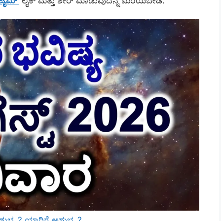
 ಟೈಮ್’
ಲೈಕ್ ಮತ್ತು ಶೇರ್ ಮಾಡುವುದನ್ನ ಮರೆಯಬೇಡಿ.
ಶುಭ..? ಯಾರಿಗೆ ಅಶುಭ..?