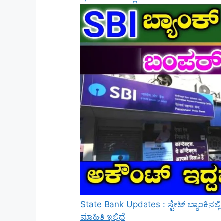
State Bank Updates : ಸ್ಟೇಟ್ ಬ್ಯಾಂಕಿನಲ್
ಮಾಹಿತಿ ಇಲ್ಲಿದೆ