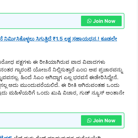
Join Now
ನಿರ್ಮಿಸಿಕೊಳ್ಳಲು ಸಿಗುತ್ತಿದೆ ₹1.5 ಲಕ್ಷ ಸಹಾಯಧನ.! ಕೂಡಲೇ
, ವಿರೋಧ ಪಕ್ಷಗಳು ಈ ರೀತಿಯಾಗಿರುವ ವಾದ ವಿವಾದಗಳು
ರ ಗ್ಯಾರಂಟಿ ಯೋಜನೆ ನಿಲ್ಲಿಸುತ್ತಾರೆ ಎಂಬ ಅಪ ಪ್ರಚಾರವನ್ನು
ಳ್ಳುವವನಲ್ಲ. ಹಿಂದೆ ಸಿಎಂ ಆಗಿದ್ದಾಗ ಎಲ್ಲ ಭರವಸೆ ಈಡೇರಿಸಿದ್ದೇನೆ.
್ಲಿಸಲ್ಲ ಅದು ಮುಂದುವರೆಯಲಿದೆ. ಈ ರೀತಿ ಆಗಿರುವಂತಹ ಒಂದು
ಾರೆ. ಇದು ಮಹಿಳೆಯರಿಗೆ ಒಂದು ಖುಷಿ ವಿಚಾರ, ಗುಡ್ ನ್ಯೂಸ್ ಅಂತಾನೇ
Join Now