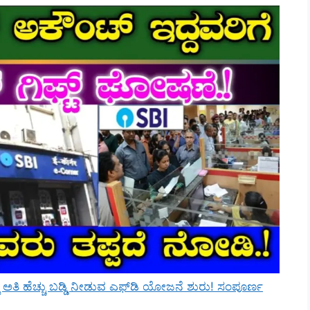
ಲಿ ಅತಿ ಹೆಚ್ಚು ಬಡ್ಡಿ ನೀಡುವ ಎಫ್‌ಡಿ ಯೋಜನೆ ಶುರು! ಸಂಪೂರ್ಣ