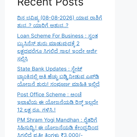
Recent Posts
ದಿನ ಭವಿಷ್ಯ (08-08-2026) ಯಾವ ರಾಶಿಗೆ
ಶುಭ..? ಯಾರಿಗೆ ಅಶುಭ..?
Loan Scheme For Business : ಸ್ವಂತ
ಬ್ಯುಸಿನೆಸ್ ಶುರು ಮಾಡುವುದಕ್ಕೆ 2
ಲಕ್ಷದವರೆಗೂ ಸಿಗಲಿದೆ ಸಾಲ! ಇಂದೇ ಅರ್ಜಿ
ಸಲ್ಲಿಸಿ
State Bank Updates : ಸ್ಟೇಟ್
ಬ್ಯಾಂಕಿನಲ್ಲಿ ಅತಿ ಹೆಚ್ಚು ಬಡ್ಡಿ ನೀಡುವ ಎಫ್‌ಡಿ
ಯೋಜನೆ ಶುರು! ಸಂಪೂರ್ಣ ಮಾಹಿತಿ ಇಲ್ಲಿದೆ
Post Office Scheme : ಅಂಚೆ
ಇಲಾಖೆಯ ಈ ಯೋಜನೆಯಡಿ ರಿಸ್ಕ್‌ ಇಲ್ಲದೇ
12 ಲಕ್ಷ ರೂ. ಗಳಿಸಿ.!
PM Shram Yogi Mandhan : ರೈತರಿಗೆ
ಸಿಹಿಸುದ್ಧಿ.! ಈ ಯೋಜನೆಯಡಿ ಕೇಂದ್ರದಿಂದ
ಸಿಗಲಿದೆ ಪ್ರತೀ ತಿಂಗಳು ₹3,000/-