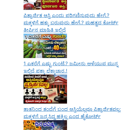
ಪಿತ್ರಾರ್ಜಿತ ಆಸ್ತಿ ಎಂದು ಪರಿಗಣಿಸುವುದು ಹೇಗೆ.?
ಮಕ್ಕಳಿಗೆ ಹಕ್ಕು ಬರುವುದು ಹೇಗೆ.? ಮಹತ್ವದ ಕೋರ್ಟ್
ತೀರ್ಪಿನ ಮಾಹಿತಿ ಇಲ್ಲಿದೆ
1 ಎಕರೆಗೆ ಎಷ್ಟು ಗುಂಟೆ.? ಜಮೀನು ಅಳೆಯುವ ಮುನ್ನ
ಇಲ್ಲಿದೆ ಪಕ್ಕಾ ಲೆಕ್ಕಾಚಾರ.!
ತಾತನಿಂದ ತಂದೆಗೆ ಬಂದ ಆಸ್ತಿಯೆಲ್ಲವೂ ಪಿತ್ರಾರ್ಜಿತವಲ್ಲ;
ಮಕ್ಕಳಿಗೆ ಜನ್ಮಸಿದ್ಧ ಹಕ್ಕಿಲ್ಲ ಎಂದ ಹೈಕೋರ್ಟ್