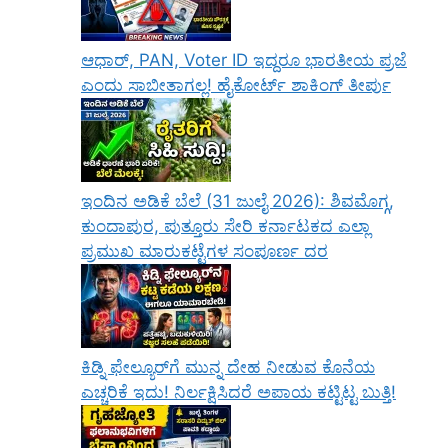
ಆಧಾರ್, PAN, Voter ID ಇದ್ದರೂ ಭಾರತೀಯ ಪ್ರಜೆ
ಎಂದು ಸಾಬೀತಾಗಲ್ಲ! ಹೈಕೋರ್ಟ್ ಶಾಕಿಂಗ್ ತೀರ್ಪು
ಇಂದಿನ ಅಡಿಕೆ ಬೆಲೆ (31 ಜುಲೈ 2026): ಶಿವಮೊಗ್ಗ,
ಕುಂದಾಪುರ, ಪುತ್ತೂರು ಸೇರಿ ಕರ್ನಾಟಕದ ಎಲ್ಲಾ
ಪ್ರಮುಖ ಮಾರುಕಟ್ಟೆಗಳ ಸಂಪೂರ್ಣ ದರ
ಕಿಡ್ನಿ ಫೇಲ್ಯೂರ್‌ಗೆ ಮುನ್ನ ದೇಹ ನೀಡುವ ಕೊನೆಯ
ಎಚ್ಚರಿಕೆ ಇದು! ನಿರ್ಲಕ್ಷಿಸಿದರೆ ಅಪಾಯ ಕಟ್ಟಿಟ್ಟ ಬುತ್ತಿ!