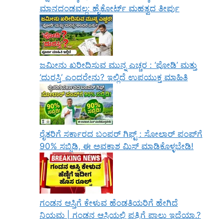
ಮಾನದಂಡವಲ್ಲ: ಹೈಕೋರ್ಟ್ ಮಹತ್ವದ ತೀರ್ಪು
ಜಮೀನು ಖರೀದಿಸುವ ಮುನ್ನ ಎಚ್ಚರ : ‘ಪೋಡಿ’ ಮತ್ತು
‘ದುರಸ್ತಿ’ ಎಂದರೇನು? ಇಲ್ಲಿದೆ ಉಪಯುಕ್ತ ಮಾಹಿತಿ
ರೈತರಿಗೆ ಸರ್ಕಾರದ ಬಂಪರ್ ಗಿಫ್ಟ್ : ಸೋಲಾರ್ ಪಂಪ್‌ಗೆ
90% ಸಬ್ಸಿಡಿ, ಈ ಅವಕಾಶ ಮಿಸ್ ಮಾಡಿಕೊಳ್ಳಬೇಡಿ!
ಗಂಡನ ಆಸ್ತಿಗೆ ಕೇಳುವ ಹೆಂಡತಿಯರಿಗೆ ಹೇಗಿದೆ
ನಿಯಮ | ಗಂಡನ ಆಸ್ತಿಯಲ್ಲಿ ಪತ್ನಿಗೆ ಪಾಲು ಇದೆಯಾ.?