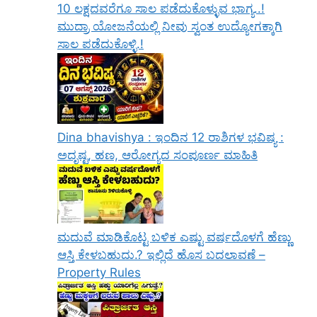
10 ಲಕ್ಷದವರೆಗೂ ಸಾಲ ಪಡೆದುಕೊಳ್ಳುವ ಭಾಗ್ಯ..!
ಮುದ್ರಾ ಯೋಜನೆಯಲ್ಲಿ ನೀವು ಸ್ವಂತ ಉದ್ಯೋಗಕ್ಕಾಗಿ
ಸಾಲ ಪಡೆದುಕೊಳ್ಳಿ.!
Dina bhavishya : ಇಂದಿನ 12 ರಾಶಿಗಳ ಭವಿಷ್ಯ :
ಅದೃಷ್ಟ, ಹಣ, ಆರೋಗ್ಯದ ಸಂಪೂರ್ಣ ಮಾಹಿತಿ
ಮದುವೆ ಮಾಡಿಕೊಟ್ಟ ಬಳಿಕ ಎಷ್ಟು ವರ್ಷದೊಳಗೆ ಹೆಣ್ಣು
ಆಸ್ತಿ ಕೇಳಬಹುದು.? ಇಲ್ಲಿದೆ ಹೊಸ ಬದಲಾವಣೆ –
Property Rules