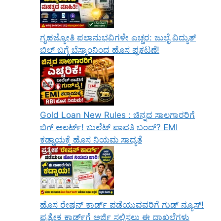
ಗೃಹಜ್ಯೋತಿ ಫಲಾನುಭವಿಗಳೇ ಎಚ್ಚರ: ಜುಲೈ ವಿದ್ಯುತ್
ಬಿಲ್ ಬಗ್ಗೆ ಬೆಸ್ಕಾಂನಿಂದ ಹೊಸ ಪ್ರಕಟಣೆ!
Gold Loan New Rules : ಚಿನ್ನದ ಸಾಲಗಾರರಿಗೆ
ಬಿಗ್ ಅಲರ್ಟ್! ಬುಲೆಟ್ ಪಾವತಿ ಬಂದ್? EMI
ಕಡ್ಡಾಯಕ್ಕೆ ಹೊಸ ನಿಯಮ ಸಾಧ್ಯತೆ
ಹೊಸ ರೇಷನ್ ಕಾರ್ಡ್ ಪಡೆಯುವವರಿಗೆ ಗುಡ್ ನ್ಯೂಸ್!
ಪ್ರತ್ಯೇಕ ಕಾರ್ಡ್‌ಗೆ ಅರ್ಜಿ ಸಲ್ಲಿಸಲು ಈ ದಾಖಲೆಗಳು