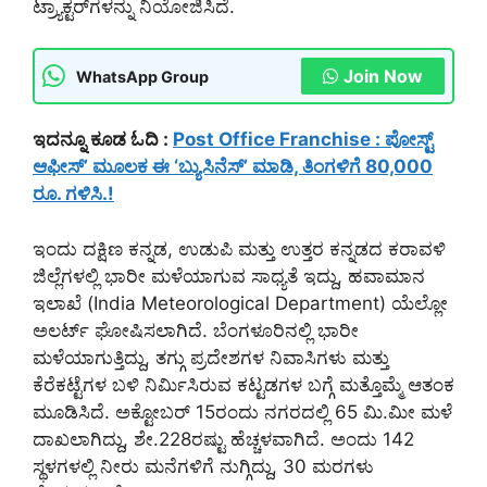
ಟ್ರ್ಯಾಕ್ಟರ್‌ಗಳನ್ನು ನಿಯೋಜಿಸಿದೆ.
Join Now
WhatsApp Group
ಇದನ್ನೂ ಕೂಡ ಓದಿ :
Post Office Franchise : ಪೋಸ್ಟ್
ಆಫೀಸ್’ ಮೂಲಕ ಈ ‘ಬ್ಯುಸಿನೆಸ್’ ಮಾಡಿ, ತಿಂಗಳಿಗೆ 80,000
ರೂ. ಗಳಿಸಿ.!
ಇಂದು ದಕ್ಷಿಣ ಕನ್ನಡ, ಉಡುಪಿ ಮತ್ತು ಉತ್ತರ ಕನ್ನಡದ ಕರಾವಳಿ
ಜಿಲ್ಲೆಗಳಲ್ಲಿ ಭಾರೀ ಮಳೆಯಾಗುವ ಸಾಧ್ಯತೆ ಇದ್ದು, ಹವಾಮಾನ
ಇಲಾಖೆ (India Meteorological Department) ಯೆಲ್ಲೋ
ಅಲರ್ಟ್ ಘೋಷಿಸಲಾಗಿದೆ. ಬೆಂಗಳೂರಿನಲ್ಲಿ ಭಾರೀ
ಮಳೆಯಾಗುತ್ತಿದ್ದು, ತಗ್ಗು ಪ್ರದೇಶಗಳ ನಿವಾಸಿಗಳು ಮತ್ತು
ಕೆರೆಕಟ್ಟೆಗಳ ಬಳಿ ನಿರ್ಮಿಸಿರುವ ಕಟ್ಟಡಗಳ ಬಗ್ಗೆ ಮತ್ತೊಮ್ಮೆ ಆತಂಕ
ಮೂಡಿಸಿದೆ. ಅಕ್ಟೋಬರ್ 15ರಂದು ನಗರದಲ್ಲಿ 65 ಮಿ.ಮೀ ಮಳೆ
ದಾಖಲಾಗಿದ್ದು, ಶೇ.228ರಷ್ಟು ಹೆಚ್ಚಳವಾಗಿದೆ. ಅಂದು 142
ಸ್ಥಳಗಳಲ್ಲಿ ನೀರು ಮನೆಗಳಿಗೆ ನುಗ್ಗಿದ್ದು, 30 ಮರಗಳು