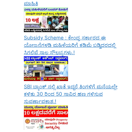
ಮಾಹಿತಿ
Subsidy Scheme : ಕೇಂದ್ರ ಸರ್ಕಾರದ ಈ
ಯೋಜನೆಗಳಡಿ ಮಹಿಳೆಯರಿಗೆ ಕಡಿಮೆ ಬಡ್ಡಿದರದಲ್ಲಿ
ಸಿಗಲಿವೆ ಸಾಲ ಸೌಲಭ್ಯಗಳು.!
SBI ಬ್ಯಾಂಕ್ ನಲ್ಲಿ ಖಾತೆ ಇದ್ದರೆ ತಿಂಗಳಿಗೆ ಮನೆಯಲ್ಲೇ
ಕಳಿತು 30 ರಿಂದ 50 ಸಾವಿರ ಹಣ ಗಳಿಸುವ
ಸುವರ್ಣಾವಕಾಶ.!