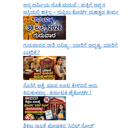
ಅನ್ಯ ಧರ್ಮಿಯ ಜೊತೆ ಮದುವೆ : ಪುತ್ರಿಗೆ ಅಪ್ಪನ
ಆಸ್ತಿಯಲ್ಲಿ ಹಕ್ಕಿಲ್ಲ – ಸುಪ್ರೀಂ ಕೋರ್ಟ್ ಮಹತ್ವದ ತೀರ್ಪು
ಗುರುವಾರದ ರಾಶಿ ಭವಿಷ್ಯ : ಯಾರಿಗೆ ಅದೃಷ್ಟ, ಯಾರಿಗೆ
ಎಚ್ಚರಿಕೆ.?
ಸೊಸೆಗೆ ಅತ್ತೆ, ಮಾವ ಊಟ ಕೇಳಿದರೆ ಅದು
ಕಿರುಕುಳವಲ್ಲ : ಕರ್ನಾಟಕ ಹೈಕೋರ್ಟ್.!
ಶಿಕ್ಷಣ ಸಾಲಕ್ಕೆ ಪೋಷಕರ ‘ಸಿಬಿಲ್ ಸ್ಕೋರ್’