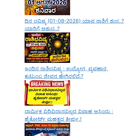
ದಿನ ಭವಿಷ್ಯ (01-08-2026) ಯಾವ ರಾಶಿಗೆ ಶುಭ..?
ಯಾರಿಗೆ ಅಶುಭ..?
ಇಂದಿನ ರಾಶಿಭವಿಷ್ಯ : ಉದ್ಯೋಗ, ವ್ಯವಹಾರ,
ಕುಟುಂಬ ಜೀವನ ಹೇಗಿರಲಿದೆ.?
ಧಾರ್ಮಿಕ ವಿಧಿವಿಧಾನವಿಲ್ಲದ ವಿವಾಹ ಅಸಿಂಧು :
ಹೈಕೋರ್ಟ್ ಮಹತ್ವದ ತೀರ್ಪು.!