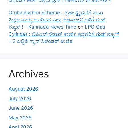
ಮನೆಗಾಗಿ ಅರ್ಜಿ ಸಲ್ಲಿಸುವುದು.? ಬೇಕಾಗುವ ದಾಖಲೆಗಳು.?
Gruhalakshmi Scheme : ಗೃಹಲಕ್ಷ್ಮಿಯರಿಗೆ ಸಿಎಂ
ಸಿದ್ದರಾಮಯ್ಯ ಅವರಿಂದ ಎಲ್ಲಾ ಫಲಾನುಭವಿಗಳಿಗೆ ಗುಡ್
ನ್ಯೂಸ್.! - Kannada News Time
on
LPG Gas
Cylinder : ಬಿಪಿಎಲ್ ರೇಷನ್ ಕಾರ್ಡ್ ಇದ್ದವರಿಗೆ ಗುಡ್ ನ್ಯೂಸ್
– 2 ಎಲ್ಪಿಜಿ ಗ್ಯಾಸ್ ಸಿಲೆಂಡರ್ ಉಚಿತ
Archives
August 2026
July 2026
June 2026
May 2026
April 2026