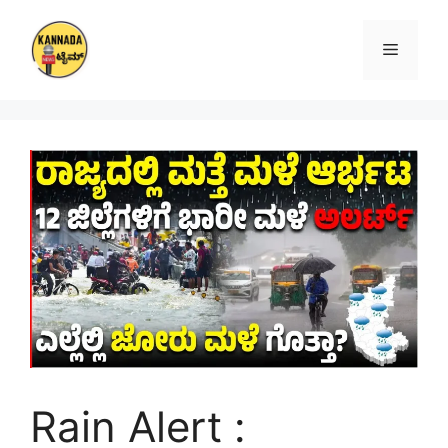
Skip
to
Menu
content
Rain Alert :