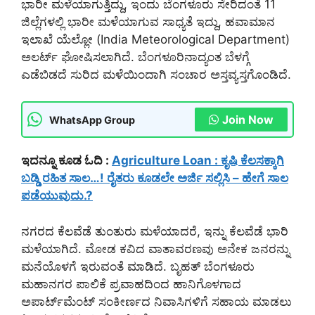
ಭಾರೀ ಮಳೆಯಾಗುತ್ತಿದ್ದು, ಇಂದು ಬೆಂಗಳೂರು ಸೇರಿದಂತೆ 11
ಜಿಲ್ಲೆಗಳಲ್ಲಿ ಭಾರೀ ಮಳೆಯಾಗುವ ಸಾಧ್ಯತೆ ಇದ್ದು, ಹವಾಮಾನ
ಇಲಾಖೆ ಯೆಲ್ಲೋ (India Meteorological Department)
ಅಲರ್ಟ್ ಘೋಷಿಸಲಾಗಿದೆ. ಬೆಂಗಳೂರಿನಾದ್ಯಂತ ಬೆಳಗ್ಗೆ
ಎಡೆಬಿಡದೆ ಸುರಿದ ಮಳೆಯಿಂದಾಗಿ ಸಂಚಾರ ಅಸ್ತವ್ಯಸ್ತಗೊಂಡಿದೆ.
Join Now
WhatsApp Group
ಇದನ್ನೂ ಕೂಡ ಓದಿ :
Agriculture Loan : ಕೃಷಿ ಕೆಲಸಕ್ಕಾಗಿ
ಬಡ್ಡಿ ರಹಿತ ಸಾಲ…! ರೈತರು ಕೂಡಲೇ ಅರ್ಜಿ ಸಲ್ಲಿಸಿ – ಹೇಗೆ ಸಾಲ
ಪಡೆಯುವುದು.?
ನಗರದ ಕೆಲವೆಡೆ ತುಂತುರು ಮಳೆಯಾದರೆ, ಇನ್ನು ಕೆಲವೆಡೆ ಭಾರಿ
ಮಳೆಯಾಗಿದೆ. ಮೋಡ ಕವಿದ ವಾತಾವರಣವು ಅನೇಕ ಜನರನ್ನು
ಮನೆಯೊಳಗೆ ಇರುವಂತೆ ಮಾಡಿದೆ. ಬೃಹತ್ ಬೆಂಗಳೂರು
ಮಹಾನಗರ ಪಾಲಿಕೆ ಪ್ರವಾಹದಿಂದ ಹಾನಿಗೊಳಗಾದ
ಅಪಾರ್ಟ್‌ಮೆಂಟ್ ಸಂಕೀರ್ಣದ ನಿವಾಸಿಗಳಿಗೆ ಸಹಾಯ ಮಾಡಲು