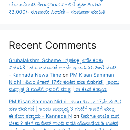
ಯೋಜನೆಯಡಿ ಕೇಂದ್ರದಿಂದ ಸಿಗಲಿದೆ ಪ್ರತೀ ತಿಂಗಳು
₹3,000/- ರೂಪಾಯಿ ಪಿಂಚಣಿ – ಸಂಪೂರ್ಣ ಮಾಹಿತಿ
Recent Comments
Gruhalakshmi Scheme : ಗೃಹಲಕ್ಷ್ಮಿ ೮ನೇ ಕಂತು
ಬಿಡುಗಡೆ.! ಹಣ ಜಮಾವಣೆ ಆಗದೇ ಇರುವವರು ಹೀಗೆ ಮಾಡಿ.
- Kannada News Time
on
PM Kisan Samman
Nidhi : ಪಿಎಂ ಕಿಸಾನ್ 17ನೇ ತಂತಿನ ಹಣ ಬಿಡುಗಡೆ | ಇಂದು
ಮಧ್ಯಾಹ್ನ 3 ಗಂಟೆಗೆ ಇವರಿಗೆ ಮಾತ್ರ | ಈ ಕೆಲಸ ಕಡ್ಡಾಯ
PM Kisan Samman Nidhi : ಪಿಎಂ ಕಿಸಾನ್ 17ನೇ ತಂತಿನ
ಹಣ ಬಿಡುಗಡೆ | ಇಂದು ಮಧ್ಯಾಹ್ನ 3 ಗಂಟೆಗೆ ಇವರಿಗೆ ಮಾತ್ರ |
ಈ ಕೆಲಸ ಕಡ್ಡಾಯ - Kannada N
on
ನಿಮಗೂ ಉಚಿತ ಮನೆ
ಬೇಕಾ.? ಹೇಗೆ ರಾಜೀವ್ ಗಾಂಧಿ ವಸತಿ ಯೋಜನೆಯಡಿ ಉಚಿತ