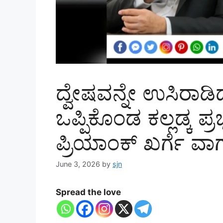
ದ್ವೇಷವನ್ನೇ ಉಸಿರಾಡಿದ
ಒಪ್ಪಿಕೊಂಡ ಕಲ್ಲಡ್ಕ ಪ
ಪ್ರಿಯಾಂಕ್ ಖರ್ಗೆ ವಾಗ್
June 3, 2026
by
sjn
Spread the love