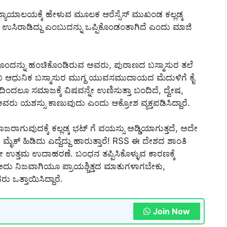
್ಯಾಯಾಲಯಕ್ಕೆ ಹೇಳುವ ಮೂಲಕ ಆರೆಸ್ಸೆಸ್‌ ಮುಖಂಡ ಕಲ್ಲಡ್ಕ
ೇ ಉಸಿರಾಡಿದ್ದು ಎಂಬುದನ್ನು ಒಪ್ಪಿಕೊಂಡಂತಾಗಿದೆ ಎಂದು ಮಾಜಿ
‌ವೊಂದನ್ನು ಹಂಚಿಕೊಂಡಿರುವ ಅವರು, ಪುರಾಣದ ಬಸ್ಮಾಸುರ ತಲೆ
SS ಎಂಬ ಆಧುನಿಕ ಬಸ್ಮಾಸುರ ಮುಗ್ದ ಯುವಸಮುದಾಯದ ಮೆದುಳಿಗೆ ಕೈ
ದಿಂದಲೂ ಸಮಾಜಕ್ಕೆ ವಿಷವನ್ನೇ ಉಣಿಸುತ್ತಾ ಬಂದಿದೆ, ದ್ವೇಷ,
ೇ ಅವರು ಯಶಸ್ಸು ಕಾಣುವುದು ಎಂದು ಆಕ್ರೋಶ ವ್ಯಕ್ತಪಡಿಸಿದ್ದಾರೆ.
ಾಗುವುದಕ್ಕೆ ಕಲ್ಲಡ್ಕ ಭಟ್ ಗೆ ವಯಸ್ಸು ಅಡ್ಡಿಯಾಗುತ್ತದೆ, ಅದೇ
 ಮೈಕ್ ಹಿಡಿದು ಎದ್ದೆದ್ದು ಹಾರುತ್ತಾರೆ! RSS ಈ ದೇಶದ ಶಾಂತಿ
 ಭಟ್ಟರೇ ಉತ್ತಮ ಉದಾಹರಣೆ. ಬಂಧನ ತಪ್ಪಿಸಿಕೊಳ್ಳುವ ಕಾರಣಕ್ಕೆ
, ಅದು ನಿಜವಾಗಿಯೂ ಪ್ರಾಯಶ್ಚಿತ್ತದ ಮಾತುಗಳಾಗಬೇಕು,
ಒತ್ತಾಯಿಸಿದ್ದಾರೆ.
Join Now