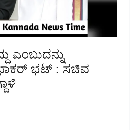
್ದು ಎಂಬುದನ್ನು
್ರಭಾಕರ್ ಭಟ್ : ಸಚಿವ
ದಾಳಿ