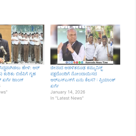
ಿದ್ಧವಾಗಿಡಲು ಹೇಳಿ: ಆರ್
ಚೀನಾದ ಆಡಳಿತರೂಢ ಕಮ್ಯುನಿಸ್ಟ್
 ಕುರಿತು ಬಿಜೆಪಿಗೆ ಗೃಹ
ಪಕ್ಷದೊಂದಿಗೆ ನೋಂದಾಯಿಸದ
್ ಖರ್ಗೆ ಟಾಂಗ್
ಆರ್‌ಎಸ್‌ಎಸ್‌ಗೆ ಏನು ಕೆಲಸ? : ಪ್ರಿಯಾಂಕ್
6
ಖರ್ಗೆ
ews"
January 14, 2026
In "Latest News"