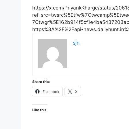
https://x.com/PriyankKharge/status/20
ref_src=twsrc%5Etfw%7Ctwcamp%5Etw
7Ctwgr%5E162b914f5cf1e4ba5437203ab
https%3A%2F%2Fapi-news.dailyhunt.in%
sjn
Share this:
Facebook
X
Like this: