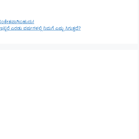
ಯದ ಸಂಕೇತವಾಗಿಬಹುದು!
 ಇಟ್ಟರೆ ಎರಡು ವರ್ಷಗಳಲ್ಲಿ ನಿಮಗೆ ಎಷ್ಟು ಸಿಗುತ್ತದೆ?