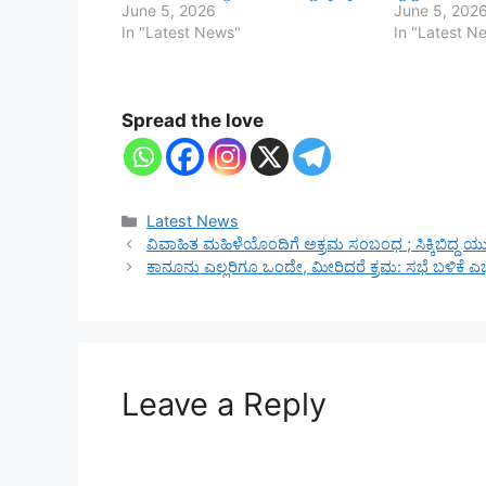
June 5, 2026
June 5, 202
In "Latest News"
In "Latest N
Spread the love
Categories
Latest News
ವಿವಾಹಿತ ಮಹಿಳೆಯೊಂದಿಗೆ ಅಕ್ರಮ ಸಂಬಂಧ ; ಸಿಕ್ಕಿಬಿದ್ದ ಯ
ಕಾನೂನು ಎಲ್ಲರಿಗೂ ಒಂದೇ, ಮೀರಿದರೆ ಕ್ರಮ: ಸಭೆ ಬಳಿಕೆ ಎಚ್ಚ
Leave a Reply