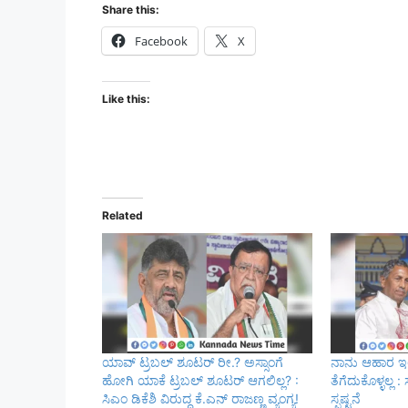
Share this:
Facebook
X
Like this:
Related
ಯಾವ್ ಟ್ರಬಲ್ ಶೂಟರ್ ರೀ.? ಅಸ್ಸಾಂಗೆ
ನಾನು ಆಹಾರ ಇಲ
ಹೋಗಿ ಯಾಕೆ ಟ್ರಬಲ್ ಶೂಟರ್ ಆಗಲಿಲ್ಲ? :
ತೆಗೆದುಕೊಳ್ಳಲ್ಲ
ಸಿಎಂ ಡಿಕೆಶಿ ವಿರುದ್ಧ ಕೆ.ಎನ್ ರಾಜಣ್ಣ ವ್ಯಂಗ್ಯ!
ಸ್ಪಷ್ಟನೆ