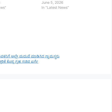
6
June 5, 2026
ews"
In "Latest News"
ುವಕನಿಗೆ ಅಲ್ಲೇ ಮದುವೆ ಮಾಡಿಸಿದ ಗ್ರಾಮಸ್ಥರು
ರಿಕೆ ಕೊಟ್ಟ ಗೃಹ ಸಚಿವ ಖರ್ಗೆ