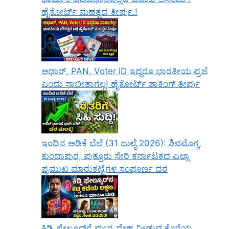
ಹೈಕೋರ್ಟ್ ಮಹತ್ವದ ತೀರ್ಪು.!
ಆಧಾರ್, PAN, Voter ID ಇದ್ದರೂ ಭಾರತೀಯ ಪ್ರಜೆ
ಎಂದು ಸಾಬೀತಾಗಲ್ಲ! ಹೈಕೋರ್ಟ್ ಶಾಕಿಂಗ್ ತೀರ್ಪು
ಇಂದಿನ ಅಡಿಕೆ ಬೆಲೆ (31 ಜುಲೈ 2026): ಶಿವಮೊಗ್ಗ,
ಕುಂದಾಪುರ, ಪುತ್ತೂರು ಸೇರಿ ಕರ್ನಾಟಕದ ಎಲ್ಲಾ
ಪ್ರಮುಖ ಮಾರುಕಟ್ಟೆಗಳ ಸಂಪೂರ್ಣ ದರ
ಕಿಡ್ನಿ ಫೇಲ್ಯೂರ್‌ಗೆ ಮುನ್ನ ದೇಹ ನೀಡುವ ಕೊನೆಯ