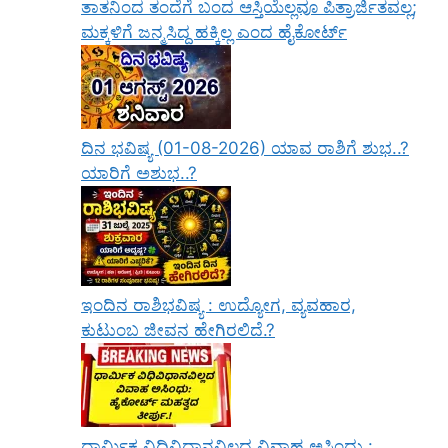
ತಾತನಿಂದ ತಂದೆಗೆ ಬಂದ ಆಸ್ತಿಯೆಲ್ಲವೂ ಪಿತ್ರಾರ್ಜಿತವಲ್ಲ;
ಮಕ್ಕಳಿಗೆ ಜನ್ಮಸಿದ್ಧ ಹಕ್ಕಿಲ್ಲ ಎಂದ ಹೈಕೋರ್ಟ್
ದಿನ ಭವಿಷ್ಯ (01-08-2026) ಯಾವ ರಾಶಿಗೆ ಶುಭ..?
ಯಾರಿಗೆ ಅಶುಭ..?
ಇಂದಿನ ರಾಶಿಭವಿಷ್ಯ : ಉದ್ಯೋಗ, ವ್ಯವಹಾರ,
ಕುಟುಂಬ ಜೀವನ ಹೇಗಿರಲಿದೆ.?
ಧಾರ್ಮಿಕ ವಿಧಿವಿಧಾನವಿಲ್ಲದ ವಿವಾಹ ಅಸಿಂಧು :