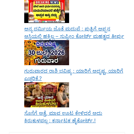
ಅನ್ಯ ಧರ್ಮಿಯ ಜೊತೆ ಮದುವೆ : ಪುತ್ರಿಗೆ ಅಪ್ಪನ
ಆಸ್ತಿಯಲ್ಲಿ ಹಕ್ಕಿಲ್ಲ – ಸುಪ್ರೀಂ ಕೋರ್ಟ್ ಮಹತ್ವದ ತೀರ್ಪು
ಗುರುವಾರದ ರಾಶಿ ಭವಿಷ್ಯ : ಯಾರಿಗೆ ಅದೃಷ್ಟ, ಯಾರಿಗೆ
ಎಚ್ಚರಿಕೆ.?
ಸೊಸೆಗೆ ಅತ್ತೆ, ಮಾವ ಊಟ ಕೇಳಿದರೆ ಅದು
ಕಿರುಕುಳವಲ್ಲ : ಕರ್ನಾಟಕ ಹೈಕೋರ್ಟ್.!