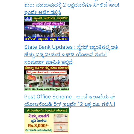
ಶುರು ಮಾಡುವುದಕ್ಕೆ 2 ಲಕ್ಷದವರೆಗೂ ಸಿಗಲಿದೆ ಸಾಲ!
ಇಂದೇ ಅರ್ಜಿ ಸಲ್ಲಿಸಿ
State Bank Updates : ಸ್ಟೇಟ್ ಬ್ಯಾಂಕಿನಲ್ಲಿ ಅತಿ
ಹೆಚ್ಚು ಬಡ್ಡಿ ನೀಡುವ ಎಫ್‌ಡಿ ಯೋಜನೆ ಶುರು!
ಸಂಪೂರ್ಣ ಮಾಹಿತಿ ಇಲ್ಲಿದೆ
Post Office Scheme : ಅಂಚೆ ಇಲಾಖೆಯ ಈ
ಯೋಜನೆಯಡಿ ರಿಸ್ಕ್‌ ಇಲ್ಲದೇ 12 ಲಕ್ಷ ರೂ. ಗಳಿಸಿ.!