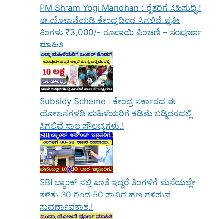
PM Shram Yogi Mandhan : ರೈತರಿಗೆ ಸಿಹಿಸುದ್ಧಿ.!
ಈ ಯೋಜನೆಯಡಿ ಕೇಂದ್ರದಿಂದ ಸಿಗಲಿದೆ ಪ್ರತೀ
ತಿಂಗಳು ₹3,000/- ರೂಪಾಯಿ ಪಿಂಚಣಿ – ಸಂಪೂರ್ಣ
ಮಾಹಿತಿ
Subsidy Scheme : ಕೇಂದ್ರ ಸರ್ಕಾರದ ಈ
ಯೋಜನೆಗಳಡಿ ಮಹಿಳೆಯರಿಗೆ ಕಡಿಮೆ ಬಡ್ಡಿದರದಲ್ಲಿ
ಸಿಗಲಿವೆ ಸಾಲ ಸೌಲಭ್ಯಗಳು.!
SBI ಬ್ಯಾಂಕ್ ನಲ್ಲಿ ಖಾತೆ ಇದ್ದರೆ ತಿಂಗಳಿಗೆ ಮನೆಯಲ್ಲೇ
ಕಳಿತು 30 ರಿಂದ 50 ಸಾವಿರ ಹಣ ಗಳಿಸುವ
ಸುವರ್ಣಾವಕಾಶ.!