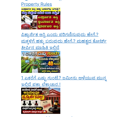
Property Rules
ಪಿತ್ರಾರ್ಜಿತ ಆಸ್ತಿ ಎಂದು ಪರಿಗಣಿಸುವುದು ಹೇಗೆ.?
ಮಕ್ಕಳಿಗೆ ಹಕ್ಕು ಬರುವುದು ಹೇಗೆ.? ಮಹತ್ವದ ಕೋರ್ಟ್
ತೀರ್ಪಿನ ಮಾಹಿತಿ ಇಲ್ಲಿದೆ
1 ಎಕರೆಗೆ ಎಷ್ಟು ಗುಂಟೆ.? ಜಮೀನು ಅಳೆಯುವ ಮುನ್ನ
ಇಲ್ಲಿದೆ ಪಕ್ಕಾ ಲೆಕ್ಕಾಚಾರ.!