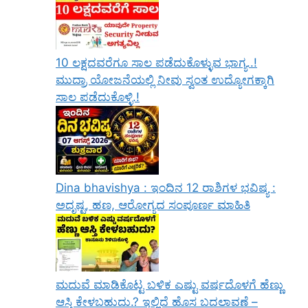
10 ಲಕ್ಷದವರೆಗೂ ಸಾಲ ಪಡೆದುಕೊಳ್ಳುವ ಭಾಗ್ಯ..!
ಮುದ್ರಾ ಯೋಜನೆಯಲ್ಲಿ ನೀವು ಸ್ವಂತ ಉದ್ಯೋಗಕ್ಕಾಗಿ
ಸಾಲ ಪಡೆದುಕೊಳ್ಳಿ.!
Dina bhavishya : ಇಂದಿನ 12 ರಾಶಿಗಳ ಭವಿಷ್ಯ :
ಅದೃಷ್ಟ, ಹಣ, ಆರೋಗ್ಯದ ಸಂಪೂರ್ಣ ಮಾಹಿತಿ
ಮದುವೆ ಮಾಡಿಕೊಟ್ಟ ಬಳಿಕ ಎಷ್ಟು ವರ್ಷದೊಳಗೆ ಹೆಣ್ಣು
ಆಸ್ತಿ ಕೇಳಬಹುದು.? ಇಲ್ಲಿದೆ ಹೊಸ ಬದಲಾವಣೆ –