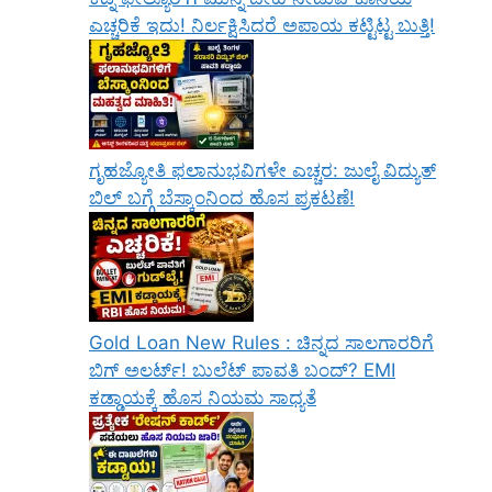
ಎಚ್ಚರಿಕೆ ಇದು! ನಿರ್ಲಕ್ಷಿಸಿದರೆ ಅಪಾಯ ಕಟ್ಟಿಟ್ಟ ಬುತ್ತಿ!
ಗೃಹಜ್ಯೋತಿ ಫಲಾನುಭವಿಗಳೇ ಎಚ್ಚರ: ಜುಲೈ ವಿದ್ಯುತ್
ಬಿಲ್ ಬಗ್ಗೆ ಬೆಸ್ಕಾಂನಿಂದ ಹೊಸ ಪ್ರಕಟಣೆ!
Gold Loan New Rules : ಚಿನ್ನದ ಸಾಲಗಾರರಿಗೆ
ಬಿಗ್ ಅಲರ್ಟ್! ಬುಲೆಟ್ ಪಾವತಿ ಬಂದ್? EMI
ಕಡ್ಡಾಯಕ್ಕೆ ಹೊಸ ನಿಯಮ ಸಾಧ್ಯತೆ