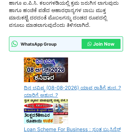
ಹಾಗೂ ಐ.ಪಿ.ಸಿ. ಕಲಂಗಳಡಿಯಲ್ಲಿ ಕ್ರಮ ಜರುಗಿಸ ಲಾಗುವುದು
ಹಾಗೂ ಹಂಚಿಕೆ ಪಡೆದ ಆಹಾರಧಾನ್ಯಗಳ ಬಾಬು ಮುಕ್ತ
ಮಾರುಕಟ್ಟೆ ದರದಂತೆ ಮೊಬಲಗನ್ನು ದಂಡದ ರೂಪದಲ್ಲಿ
ವಸೂಲು ಮಾಡಲಾಗುವುದೆಂದು ತಿಳಿಸಲಾಗಿದೆ.
Join Now
WhatsApp Group
ದಿನ ಭವಿಷ್ಯ (08-08-2026) ಯಾವ ರಾಶಿಗೆ ಶುಭ..?
ಯಾರಿಗೆ ಅಶುಭ..?
Loan Scheme For Business : ಸ್ವಂತ ಬ್ಯುಸಿನೆಸ್