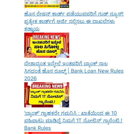
ಹೊಸ ರೇಷನ್ ಕಾರ್ಡ್ ಪಡೆಯುವವರಿಗೆ ಗುಡ್ ನ್ಯೂಸ್!
ಪ್ರತ್ಯೇಕ ಕಾರ್ಡ್‌ಗೆ ಅರ್ಜಿ ಸಲ್ಲಿಸಲು ಈ ದಾಖಲೆಗಳು
ಕಡ್ಡಾಯ
ದೇಶಾದ್ಯಂತ ಇನ್ಮೇಲೆ ಇಂತವರಿಗೆ ಬ್ಯಾಂಕ್ ಸಾಲ
ಸಿಗದಂತೆ ಹೊಸ ರೂಲ್ಸ್ | Bank Loan New Rules
2026
‘ಬ್ಯಾಂಕ್’ ಗ್ರಾಹಕರೇ ಗಮನಿಸಿ : ಖಾತೆಯಿಂದ ಈ 10
ವಹಿವಾಟು ಮಾಡಿದ್ರೆ ನಿಮಗೆ ‘IT ನೋಟಿಸ್’ ಗ್ಯಾರೆಂಟಿ.!
Bank Rules