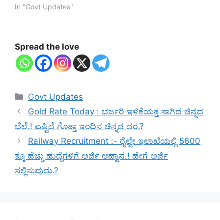
In "Govt Updates"
Spread the love
Categories
Govt Updates
Gold Rate Today : ಭರ್ಜರಿ ಇಳಿಕೆಯತ್ತ ಸಾಗಿದ ಚಿನ್ನದ
ಬೆಲೆ.! ಎಷ್ಟಿದೆ ಗೊತ್ತಾ ಇಂದಿನ ಚಿನ್ನದ ದರ.?
Railway Recruitment :- ರೈಲ್ವೇ ಇಲಾಖೆಯಲ್ಲಿ 5600
ಕ್ಕೂ ಹೆಚ್ಚು ಹುದ್ದೆಗಳಿಗೆ ಅರ್ಜಿ ಆಹ್ವಾನ.! ಹೇಗೆ ಅರ್ಜಿ
ಸಲ್ಲಿಸುವುದು.?