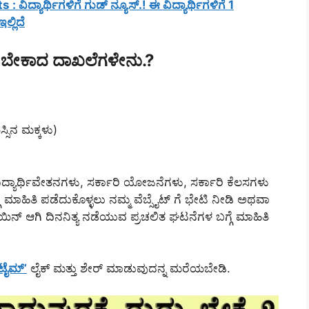
ಿದ್ಯಾರ್ಥಿಗಳಿಗೆ ಗುಡ್ ನ್ಯೂಸ್.! ಈ ವಿದ್ಯಾರ್ಥಿಗಳಿಗೆ 1
ಲ್ಲಿದೆ
ು ಬೇಕಾದ ದಾಖಲೆಗಳೇನು.?
್ಸಿನ ಮಕ್ಕಳು)
ಯಾರ್ಥಿವೇತನಗಳು, ಸರ್ಕಾರಿ ಯೋಜನೆಗಳು, ಸರ್ಕಾರಿ ಕೆಲಸಗಳು
ಗೆ ಮಾಹಿತಿ ಪಡೆದುಕೊಳ್ಳಲು ನಮ್ಮ ವೆಬ್ಸೈಟ್ ಗೆ ಭೇಟಿ ನೀಡಿ ಅಥವಾ
ಯಿನ್ ಆಗಿ ದಿನನಿತ್ಯ ನಡೆಯುವ ಪ್ರಚಲಿತ ಘಟನೆಗಳ ಬಗ್ಗೆ ಮಾಹಿತಿ
 ಟೈಮ್’
ಲೈಕ್ ಮತ್ತು ಶೇರ್ ಮಾಡುವುದನ್ನ ಮರೆಯಬೇಡಿ.