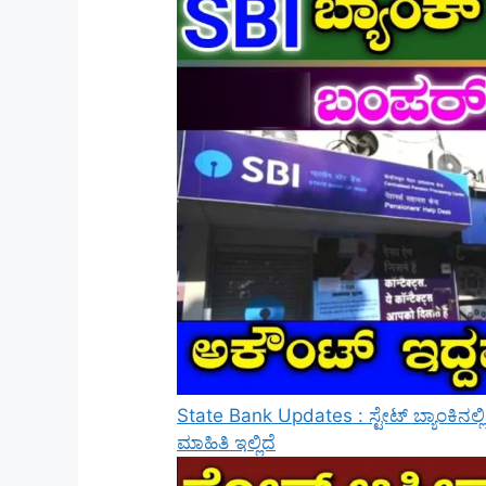
State Bank Updates : ಸ್ಟೇಟ್ ಬ್ಯಾಂಕಿನಲ್
ಮಾಹಿತಿ ಇಲ್ಲಿದೆ