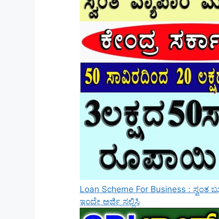
Loan Scheme For Business : ಸ್ವಂತ ಬ್ಯು
ಇಂದೇ ಅರ್ಜಿ ಸಲ್ಲಿಸಿ