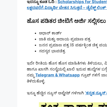
ಇದನ್ನೂ ಕೂಡ ಓದಿ :
Scholarships for Students : ವ
ಲಕ್ಷದವರೆಗೆ ವಿದ್ಯಾರ್ಥಿ ವೇತನ ಸಿಗುತ್ತದೆ – ಡೈರೆಕ್ಟ್ ಲಿಂಕ್ ಇ
ಹೊಸ ಪಡಿತರ ಚೀಟಿಗೆ ಅರ್ಜಿ ಸಲ್ಲಿಸಲ
ಆಧಾರ್ ಕಾರ್ಡ್
ಜಾತಿ ಮತ್ತು ಆದಾಯ ಪ್ರಮಾಣ ಪತ್ರ
ಜನನ ಪ್ರಮಾಣ ಪತ್ರ (6 ವರ್ಷಕ್ಕಿಂತ ಚಿಕ್ಕ ವಯಸ
ಸದಸ್ಯರ ಭಾವಚಿತ್ರ
ಇದೇ ರೀತಿಯ ಹೊಸ ಹೊಸ ಮಾಹಿತಿಗಳು ತಿಳಿಯಲು, ವಿದ್
ಹಾಗೂ ಖಾಸಗಿ ಸಂಸ್ಥೆಯಲ್ಲಿ ಖಾಲಿ ಇರುವ ಹುದ್ದೆಗಳ ಬಗ್
ನಮ್ಮ
Telegram & Whatsapp
ಗ್ರೂಪ್ ಗಳಿಗೆ ಜಾ
ತಿಳಿದುಕೊಳ್ಳಿ.
ಇನ್ನೂ ಹೆಚ್ಚಿನ ನ್ಯೂಸ್ ಅಪ್ಡೇಟ್ ಗಳಿಗಾಗಿ
‘ಕನ್ನಡ ನ್ಯೂಸ್