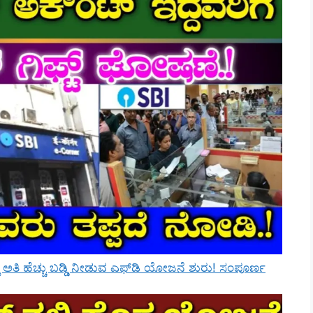
ಲಿ ಅತಿ ಹೆಚ್ಚು ಬಡ್ಡಿ ನೀಡುವ ಎಫ್‌ಡಿ ಯೋಜನೆ ಶುರು! ಸಂಪೂರ್ಣ