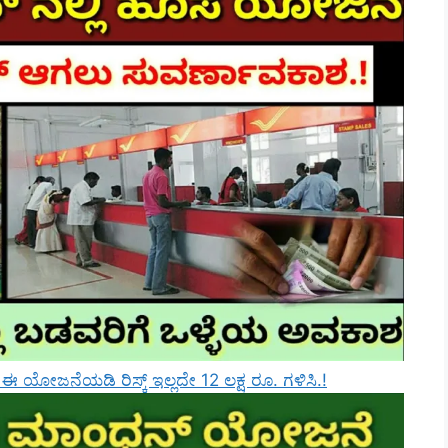
ೋಜನೆಯಡಿ ರಿಸ್ಕ್‌ ಇಲ್ಲದೇ 12 ಲಕ್ಷ ರೂ. ಗಳಿಸಿ.!