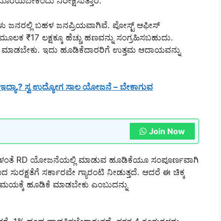
ೆಯಬೇಕೆಂದು ನಿರೀಕ್ಷಿಸುತ್ತಾರೆ.
 ಜನರಲ್ಲಿ ಬಹಳ ಜನಪ್ರಿಯವಾಗಿವೆ. ಪೋಸ್ಟ್ ಆಫೀಸ್
ಕ ₹17 ಲಕ್ಷಕ್ಕೂ ಹೆಚ್ಚು ಹಣವನ್ನು ಸಂಗ್ರಹಿಸಬಹುದು.
ಕೆ ಮಾಡಬೇಕು. ಇದು ಹೂಡಿಕೆದಾರರಿಗೆ ಉತ್ತಮ ಆದಾಯವನ್ನು
ದ್ಯಾ.? ಸ್ವ ಉದ್ಯೋಗ ಸಾಲ ಯೋಜನೆ – ಬೇಕಾಗುವ
Join Now
ಗಳಂತೆ RD ಯೋಜನೆಯಲ್ಲಿ ಮಾಡುವ ಹೂಡಿಕೆಯೂ ಸಂಪೂರ್ಣವಾಗಿ
ುರಕ್ಷತೆಗೆ ಸರ್ಕಾರವೇ ಗ್ಯಾರಂಟಿ ನೀಡುತ್ತದೆ. ಆದರೆ ಈ ಚಿಕ್ಕ
ಮಯಕ್ಕೆ ಹೂಡಿಕೆ ಮಾಡಬೇಕು ಎಂಬುದನ್ನು