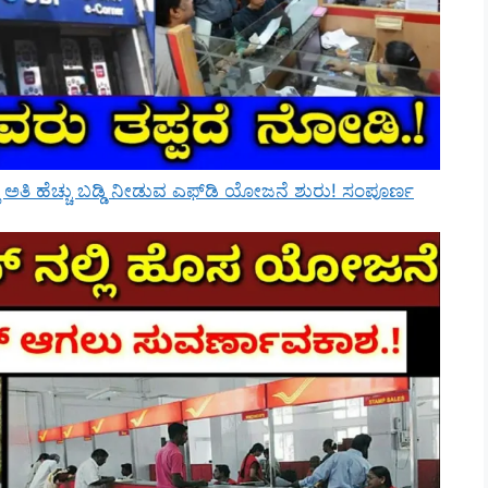
ಲಿ ಅತಿ ಹೆಚ್ಚು ಬಡ್ಡಿ ನೀಡುವ ಎಫ್‌ಡಿ ಯೋಜನೆ ಶುರು! ಸಂಪೂರ್ಣ