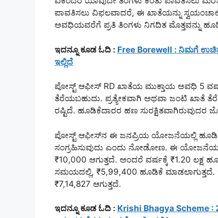
ಏಕೆಂದರೆ ಯಾವುದೇ ತಿಂಗಳು ಕಂತು ಪಾವತಿಸಲು ಮರೆತರ
ಪಾವತಿಸಲು ವಿಫಲವಾದರೆ, ಈ ಖಾತೆಯನ್ನು ಸ್ವಯಂಚಾಲಿತವ
ಅವಧಿಯವರೆಗೆ ಪ್ರತಿ ತಿಂಗಳು ನಿಗದಿತ ಮೊತ್ತವನ್ನು ಹ
ಇದನ್ನೂ ಕೂಡ ಓದಿ :
Free Borewell : ನಿಮಗೆ ಉಚಿತ ಬ
ಇಲ್ಲಿದೆ
ಪೋಸ್ಟ್ ಆಫೀಸ್ RD ಖಾತೆಯ ಮುಕ್ತಾಯ ಅವಧಿ 5 ವರ್ಷಗ
ತೆರೆಯಬಹುದು. ಪ್ರತ್ಯೇಕವಾಗಿ ಅಥವಾ ಜಂಟಿ ಖಾತೆ ತೆರೆಯ
ರಷ್ಟಿದೆ. ಹೂಡಿಕೆದಾರರ ಹಣ ಸುರಕ್ಷಿತವಾಗಿರುವುದರ 
ಪೋಸ್ಟ್ ಆಫೀಸ್‌ನ ಈ ಜನಪ್ರಿಯ ಯೋಜನೆಯಲ್ಲಿ ಹೂಡಿಕೆ
ಸಂಗ್ರಹಿಸುವುದು ಎಂದು ನೋಡೋಣ. ಈ ಯೋಜನೆಯಲ್ಲಿ ಪ
₹10,000 ಆಗುತ್ತದೆ. ಅಂದರೆ ವರ್ಷಕ್ಕೆ ₹1.20 ಲಕ್ಷ
ಸಮಯದಲ್ಲಿ, ₹5,99,400 ಹೂಡಿಕೆ ಮಾಡಲಾಗುತ್ತದೆ. ಇದಕ್ಕ
₹7,14,827 ಆಗುತ್ತದೆ.
ಇದನ್ನೂ ಕೂಡ ಓದಿ :
Krishi Bhagya Scheme : 2