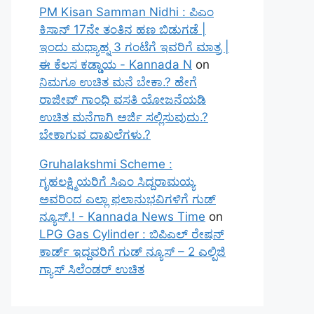
PM Kisan Samman Nidhi : ಪಿಎಂ
ಕಿಸಾನ್ 17ನೇ ತಂತಿನ ಹಣ ಬಿಡುಗಡೆ |
ಇಂದು ಮಧ್ಯಾಹ್ನ 3 ಗಂಟೆಗೆ ಇವರಿಗೆ ಮಾತ್ರ |
ಈ ಕೆಲಸ ಕಡ್ಡಾಯ - Kannada N
on
ನಿಮಗೂ ಉಚಿತ ಮನೆ ಬೇಕಾ.? ಹೇಗೆ
ರಾಜೀವ್ ಗಾಂಧಿ ವಸತಿ ಯೋಜನೆಯಡಿ
ಉಚಿತ ಮನೆಗಾಗಿ ಅರ್ಜಿ ಸಲ್ಲಿಸುವುದು.?
ಬೇಕಾಗುವ ದಾಖಲೆಗಳು.?
Gruhalakshmi Scheme :
ಗೃಹಲಕ್ಷ್ಮಿಯರಿಗೆ ಸಿಎಂ ಸಿದ್ದರಾಮಯ್ಯ
ಅವರಿಂದ ಎಲ್ಲಾ ಫಲಾನುಭವಿಗಳಿಗೆ ಗುಡ್
ನ್ಯೂಸ್.! - Kannada News Time
on
LPG Gas Cylinder : ಬಿಪಿಎಲ್ ರೇಷನ್
ಕಾರ್ಡ್ ಇದ್ದವರಿಗೆ ಗುಡ್ ನ್ಯೂಸ್ – 2 ಎಲ್ಪಿಜಿ
ಗ್ಯಾಸ್ ಸಿಲೆಂಡರ್ ಉಚಿತ