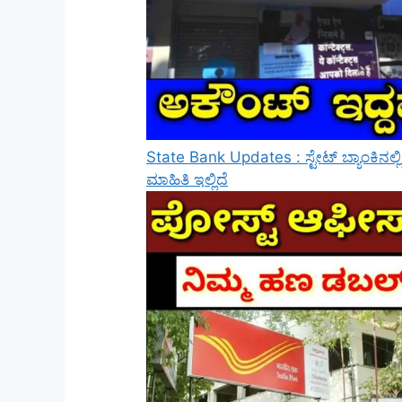
State Bank Updates : ಸ್ಟೇಟ್ ಬ್ಯಾಂಕಿನಲ್
ಮಾಹಿತಿ ಇಲ್ಲಿದೆ