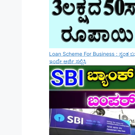
Loan Scheme For Business : ಸ್ವಂತ ಬ್ಯು
ಇಂದೇ ಅರ್ಜಿ ಸಲ್ಲಿಸಿ