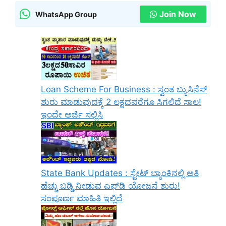
Join Now
WhatsApp Group
Loan Scheme For Business : ಸ್ವಂತ ಬ್ಯುಸಿನೆಸ್
ಶುರು ಮಾಡುವುದಕ್ಕೆ 2 ಲಕ್ಷದವರೆಗೂ ಸಿಗಲಿದೆ ಸಾಲ!
ಇಂದೇ ಅರ್ಜಿ ಸಲ್ಲಿಸಿ
State Bank Updates : ಸ್ಟೇಟ್ ಬ್ಯಾಂಕಿನಲ್ಲಿ ಅತಿ
ಹೆಚ್ಚು ಬಡ್ಡಿ ನೀಡುವ ಎಫ್‌ಡಿ ಯೋಜನೆ ಶುರು!
ಸಂಪೂರ್ಣ ಮಾಹಿತಿ ಇಲ್ಲಿದೆ