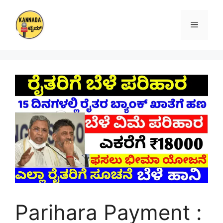
Skip
to
Menu
content
Parihara Payment :