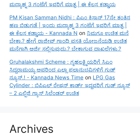
ಮಧ್ಯಾಹ್ನ 3 ಗಂಟೆಗೆ ಇವರಿಗೆ ಮಾತ್ರ | ಈ ಕೆಲಸ ಕಡ್ಡಾಯ
PM Kisan Samman Nidhi : ಪಿಎಂ ಕಿಸಾನ್ 17ನೇ ತಂತಿನ
ಹಣ ಬಿಡುಗಡೆ | ಇಂದು ಮಧ್ಯಾಹ್ನ 3 ಗಂಟೆಗೆ ಇವರಿಗೆ ಮಾತ್ರ |
ಈ ಕೆಲಸ ಕಡ್ಡಾಯ - Kannada N
on
ನಿಮಗೂ ಉಚಿತ ಮನೆ
ಬೇಕಾ.? ಹೇಗೆ ರಾಜೀವ್ ಗಾಂಧಿ ವಸತಿ ಯೋಜನೆಯಡಿ ಉಚಿತ
ಮನೆಗಾಗಿ ಅರ್ಜಿ ಸಲ್ಲಿಸುವುದು.? ಬೇಕಾಗುವ ದಾಖಲೆಗಳು.?
Gruhalakshmi Scheme : ಗೃಹಲಕ್ಷ್ಮಿಯರಿಗೆ ಸಿಎಂ
ಸಿದ್ದರಾಮಯ್ಯ ಅವರಿಂದ ಎಲ್ಲಾ ಫಲಾನುಭವಿಗಳಿಗೆ ಗುಡ್
ನ್ಯೂಸ್.! - Kannada News Time
on
LPG Gas
Cylinder : ಬಿಪಿಎಲ್ ರೇಷನ್ ಕಾರ್ಡ್ ಇದ್ದವರಿಗೆ ಗುಡ್ ನ್ಯೂಸ್
– 2 ಎಲ್ಪಿಜಿ ಗ್ಯಾಸ್ ಸಿಲೆಂಡರ್ ಉಚಿತ
Archives