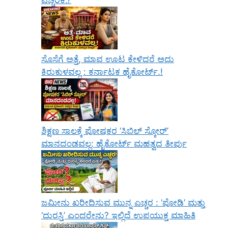
ಎಚ್ಚರಿಕೆ.?
ಸೊಸೆಗೆ ಅತ್ತೆ, ಮಾವ ಊಟ ಕೇಳಿದರೆ ಅದು
ಕಿರುಕುಳವಲ್ಲ : ಕರ್ನಾಟಕ ಹೈಕೋರ್ಟ್.!
ಶಿಕ್ಷಣ ಸಾಲಕ್ಕೆ ಪೋಷಕರ ‘ಸಿಬಿಲ್ ಸ್ಕೋರ್’
ಮಾನದಂಡವಲ್ಲ: ಹೈಕೋರ್ಟ್ ಮಹತ್ವದ ತೀರ್ಪು
ಜಮೀನು ಖರೀದಿಸುವ ಮುನ್ನ ಎಚ್ಚರ : ‘ಪೋಡಿ’ ಮತ್ತು
‘ದುರಸ್ತಿ’ ಎಂದರೇನು? ಇಲ್ಲಿದೆ ಉಪಯುಕ್ತ ಮಾಹಿತಿ