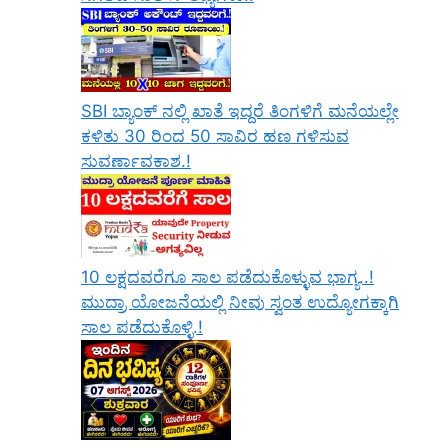
SBI ಬ್ಯಾಂಕ್ ನಲ್ಲಿ ಖಾತೆ ಇದ್ದರೆ ತಿಂಗಳಿಗೆ ಮನೆಯಲ್ಲೇ
ಕಳಿತು 30 ರಿಂದ 50 ಸಾವಿರ ಹಣ ಗಳಿಸುವ
ಸುವರ್ಣಾವಕಾಶ.!
10 ಲಕ್ಷದವರೆಗೂ ಸಾಲ ಪಡೆದುಕೊಳ್ಳುವ ಭಾಗ್ಯ..!
ಮುದ್ರಾ ಯೋಜನೆಯಲ್ಲಿ ನೀವು ಸ್ವಂತ ಉದ್ಯೋಗಕ್ಕಾಗಿ
ಸಾಲ ಪಡೆದುಕೊಳ್ಳಿ.!