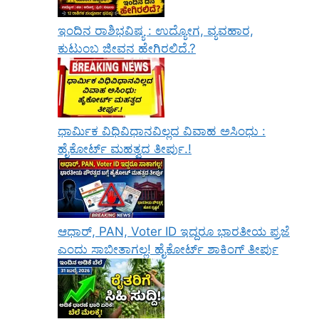
ಇಂದಿನ ರಾಶಿಭವಿಷ್ಯ : ಉದ್ಯೋಗ, ವ್ಯವಹಾರ,
ಕುಟುಂಬ ಜೀವನ ಹೇಗಿರಲಿದೆ.?
ಧಾರ್ಮಿಕ ವಿಧಿವಿಧಾನವಿಲ್ಲದ ವಿವಾಹ ಅಸಿಂಧು :
ಹೈಕೋರ್ಟ್ ಮಹತ್ವದ ತೀರ್ಪು.!
ಆಧಾರ್, PAN, Voter ID ಇದ್ದರೂ ಭಾರತೀಯ ಪ್ರಜೆ
ಎಂದು ಸಾಬೀತಾಗಲ್ಲ! ಹೈಕೋರ್ಟ್ ಶಾಕಿಂಗ್ ತೀರ್ಪು