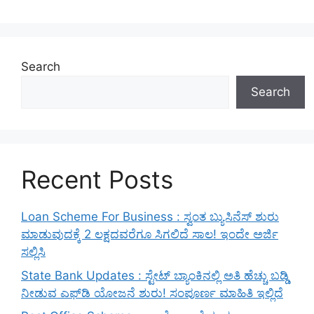
Search
Search
Recent Posts
Loan Scheme For Business : ಸ್ವಂತ ಬ್ಯುಸಿನೆಸ್ ಶುರು
ಮಾಡುವುದಕ್ಕೆ 2 ಲಕ್ಷದವರೆಗೂ ಸಿಗಲಿದೆ ಸಾಲ! ಇಂದೇ ಅರ್ಜಿ
ಸಲ್ಲಿಸಿ
State Bank Updates : ಸ್ಟೇಟ್ ಬ್ಯಾಂಕಿನಲ್ಲಿ ಅತಿ ಹೆಚ್ಚು ಬಡ್ಡಿ
ನೀಡುವ ಎಫ್‌ಡಿ ಯೋಜನೆ ಶುರು! ಸಂಪೂರ್ಣ ಮಾಹಿತಿ ಇಲ್ಲಿದೆ