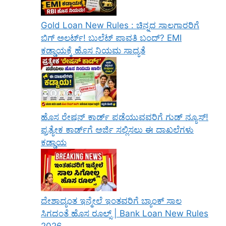
Gold Loan New Rules : ಚಿನ್ನದ ಸಾಲಗಾರರಿಗೆ
ಬಿಗ್ ಅಲರ್ಟ್! ಬುಲೆಟ್ ಪಾವತಿ ಬಂದ್? EMI
ಕಡ್ಡಾಯಕ್ಕೆ ಹೊಸ ನಿಯಮ ಸಾಧ್ಯತೆ
ಹೊಸ ರೇಷನ್ ಕಾರ್ಡ್ ಪಡೆಯುವವರಿಗೆ ಗುಡ್ ನ್ಯೂಸ್!
ಪ್ರತ್ಯೇಕ ಕಾರ್ಡ್‌ಗೆ ಅರ್ಜಿ ಸಲ್ಲಿಸಲು ಈ ದಾಖಲೆಗಳು
ಕಡ್ಡಾಯ
ದೇಶಾದ್ಯಂತ ಇನ್ಮೇಲೆ ಇಂತವರಿಗೆ ಬ್ಯಾಂಕ್ ಸಾಲ
ಸಿಗದಂತೆ ಹೊಸ ರೂಲ್ಸ್ | Bank Loan New Rules