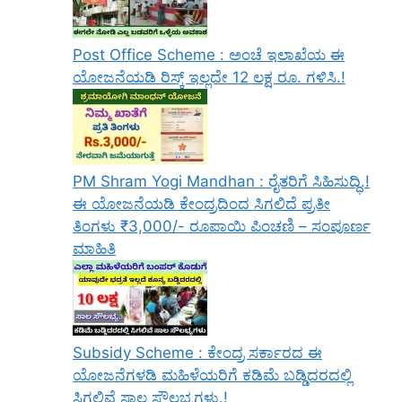
Post Office Scheme : ಅಂಚೆ ಇಲಾಖೆಯ ಈ
ಯೋಜನೆಯಡಿ ರಿಸ್ಕ್‌ ಇಲ್ಲದೇ 12 ಲಕ್ಷ ರೂ. ಗಳಿಸಿ.!
PM Shram Yogi Mandhan : ರೈತರಿಗೆ ಸಿಹಿಸುದ್ಧಿ.!
ಈ ಯೋಜನೆಯಡಿ ಕೇಂದ್ರದಿಂದ ಸಿಗಲಿದೆ ಪ್ರತೀ
ತಿಂಗಳು ₹3,000/- ರೂಪಾಯಿ ಪಿಂಚಣಿ – ಸಂಪೂರ್ಣ
ಮಾಹಿತಿ
Subsidy Scheme : ಕೇಂದ್ರ ಸರ್ಕಾರದ ಈ
ಯೋಜನೆಗಳಡಿ ಮಹಿಳೆಯರಿಗೆ ಕಡಿಮೆ ಬಡ್ಡಿದರದಲ್ಲಿ
ಸಿಗಲಿವೆ ಸಾಲ ಸೌಲಭ್ಯಗಳು.!