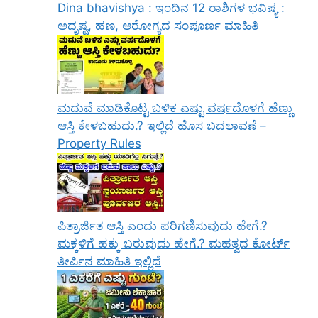
Dina bhavishya : ಇಂದಿನ 12 ರಾಶಿಗಳ ಭವಿಷ್ಯ :
ಅದೃಷ್ಟ, ಹಣ, ಆರೋಗ್ಯದ ಸಂಪೂರ್ಣ ಮಾಹಿತಿ
ಮದುವೆ ಮಾಡಿಕೊಟ್ಟ ಬಳಿಕ ಎಷ್ಟು ವರ್ಷದೊಳಗೆ ಹೆಣ್ಣು
ಆಸ್ತಿ ಕೇಳಬಹುದು.? ಇಲ್ಲಿದೆ ಹೊಸ ಬದಲಾವಣೆ –
Property Rules
ಪಿತ್ರಾರ್ಜಿತ ಆಸ್ತಿ ಎಂದು ಪರಿಗಣಿಸುವುದು ಹೇಗೆ.?
ಮಕ್ಕಳಿಗೆ ಹಕ್ಕು ಬರುವುದು ಹೇಗೆ.? ಮಹತ್ವದ ಕೋರ್ಟ್
ತೀರ್ಪಿನ ಮಾಹಿತಿ ಇಲ್ಲಿದೆ