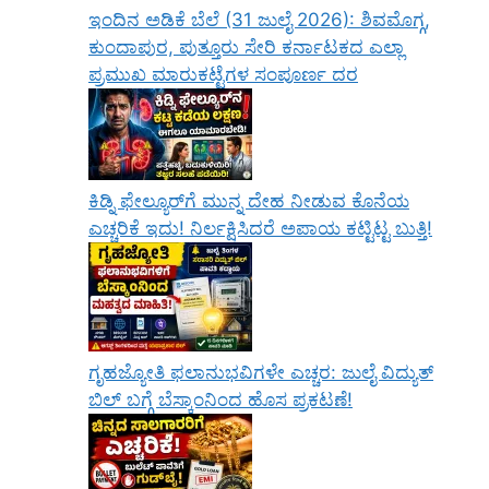
ಇಂದಿನ ಅಡಿಕೆ ಬೆಲೆ (31 ಜುಲೈ 2026): ಶಿವಮೊಗ್ಗ,
ಕುಂದಾಪುರ, ಪುತ್ತೂರು ಸೇರಿ ಕರ್ನಾಟಕದ ಎಲ್ಲಾ
ಪ್ರಮುಖ ಮಾರುಕಟ್ಟೆಗಳ ಸಂಪೂರ್ಣ ದರ
ಕಿಡ್ನಿ ಫೇಲ್ಯೂರ್‌ಗೆ ಮುನ್ನ ದೇಹ ನೀಡುವ ಕೊನೆಯ
ಎಚ್ಚರಿಕೆ ಇದು! ನಿರ್ಲಕ್ಷಿಸಿದರೆ ಅಪಾಯ ಕಟ್ಟಿಟ್ಟ ಬುತ್ತಿ!
ಗೃಹಜ್ಯೋತಿ ಫಲಾನುಭವಿಗಳೇ ಎಚ್ಚರ: ಜುಲೈ ವಿದ್ಯುತ್
ಬಿಲ್ ಬಗ್ಗೆ ಬೆಸ್ಕಾಂನಿಂದ ಹೊಸ ಪ್ರಕಟಣೆ!