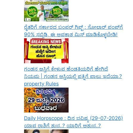
ರೈತರಿಗೆ ಸರ್ಕಾರದ ಬಂಪರ್ ಗಿಫ್ಟ್ : ಸೋಲಾರ್ ಪಂಪ್‌ಗೆ
90% ಸಬ್ಸಿಡಿ, ಈ ಅವಕಾಶ ಮಿಸ್ ಮಾಡಿಕೊಳ್ಳಬೇಡಿ!
ಗಂಡನ ಆಸ್ತಿಗೆ ಕೇಳುವ ಹೆಂಡತಿಯರಿಗೆ ಹೇಗಿದೆ
ನಿಯಮ | ಗಂಡನ ಆಸ್ತಿಯಲ್ಲಿ ಪತ್ನಿಗೆ ಪಾಲು ಇದೆಯಾ.?
property Rules
Daily Horoscope : ದಿನ ಭವಿಷ್ಯ (29-07-2026)
ಯಾವ ರಾಶಿಗೆ ಶುಭ..? ಯಾರಿಗೆ ಅಶುಭ..?