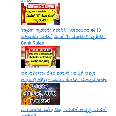
2026
‘ಬ್ಯಾಂಕ್’ ಗ್ರಾಹಕರೇ ಗಮನಿಸಿ : ಖಾತೆಯಿಂದ ಈ 10
ವಹಿವಾಟು ಮಾಡಿದ್ರೆ ನಿಮಗೆ ‘IT ನೋಟಿಸ್’ ಗ್ಯಾರೆಂಟಿ.!
Bank Rules
ಅನ್ಯ ಧರ್ಮಿಯ ಜೊತೆ ಮದುವೆ : ಪುತ್ರಿಗೆ ಅಪ್ಪನ
ಆಸ್ತಿಯಲ್ಲಿ ಹಕ್ಕಿಲ್ಲ – ಸುಪ್ರೀಂ ಕೋರ್ಟ್ ಮಹತ್ವದ ತೀರ್ಪು
ಗುರುವಾರದ ರಾಶಿ ಭವಿಷ್ಯ : ಯಾರಿಗೆ ಅದೃಷ್ಟ, ಯಾರಿಗೆ