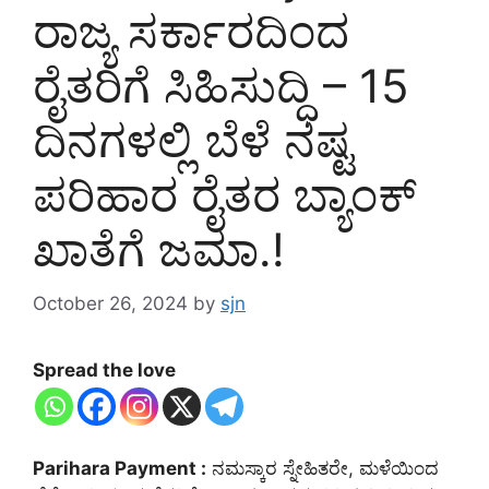
ರಾಜ್ಯ ಸರ್ಕಾರದಿಂದ
ರೈತರಿಗೆ ಸಿಹಿಸುದ್ಧಿ – 15
ದಿನಗಳಲ್ಲಿ ಬೆಳೆ ನಷ್ಟ
ಪರಿಹಾರ ರೈತರ ಬ್ಯಾಂಕ್
ಖಾತೆಗೆ ಜಮಾ.!
October 26, 2024
by
sjn
Spread the love
Parihara Payment :
ನಮಸ್ಕಾರ ಸ್ನೇಹಿತರೇ, ಮಳೆಯಿಂದ