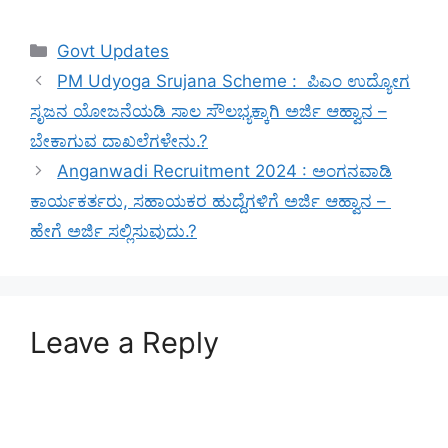
Categories
Govt Updates
PM Udyoga Srujana Scheme : ಪಿಎಂ ಉದ್ಯೋಗ
ಸೃಜನ ಯೋಜನೆಯಡಿ ಸಾಲ ಸೌಲಭ್ಯಕ್ಕಾಗಿ ಅರ್ಜಿ ಆಹ್ವಾನ –
ಬೇಕಾಗುವ ದಾಖಲೆಗಳೇನು.?
Anganwadi Recruitment 2024 : ಅಂಗನವಾಡಿ
ಕಾರ್ಯಕರ್ತರು, ಸಹಾಯಕರ ಹುದ್ದೆಗಳಿಗೆ ಅರ್ಜಿ ಆಹ್ವಾನ –
ಹೇಗೆ ಅರ್ಜಿ ಸಲ್ಲಿಸುವುದು.?
Leave a Reply