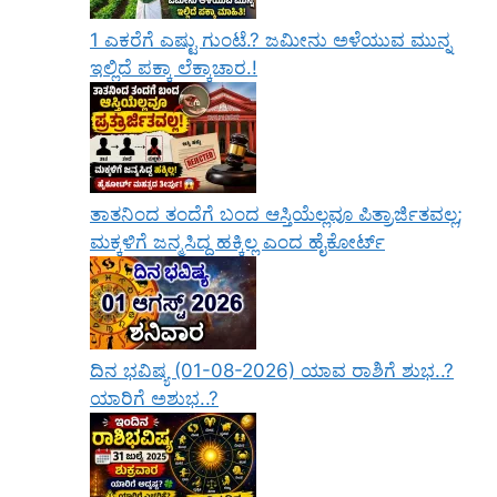
1 ಎಕರೆಗೆ ಎಷ್ಟು ಗುಂಟೆ.? ಜಮೀನು ಅಳೆಯುವ ಮುನ್ನ
ಇಲ್ಲಿದೆ ಪಕ್ಕಾ ಲೆಕ್ಕಾಚಾರ.!
ತಾತನಿಂದ ತಂದೆಗೆ ಬಂದ ಆಸ್ತಿಯೆಲ್ಲವೂ ಪಿತ್ರಾರ್ಜಿತವಲ್ಲ;
ಮಕ್ಕಳಿಗೆ ಜನ್ಮಸಿದ್ಧ ಹಕ್ಕಿಲ್ಲ ಎಂದ ಹೈಕೋರ್ಟ್
ದಿನ ಭವಿಷ್ಯ (01-08-2026) ಯಾವ ರಾಶಿಗೆ ಶುಭ..?
ಯಾರಿಗೆ ಅಶುಭ..?