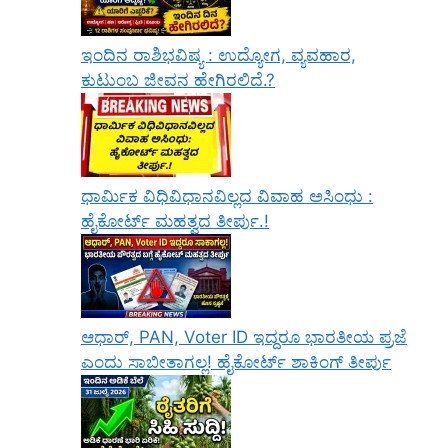
ಇಂದಿನ ರಾಶಿಭವಿಷ್ಯ : ಉದ್ಯೋಗ, ವ್ಯವಹಾರ,
ಕುಟುಂಬ ಜೀವನ ಹೇಗಿರಲಿದೆ.?
ಧಾರ್ಮಿಕ ವಿಧಿವಿಧಾನವಿಲ್ಲದ ವಿವಾಹ ಅಸಿಂಧು :
ಹೈಕೋರ್ಟ್ ಮಹತ್ವದ ತೀರ್ಪು.!
ಆಧಾರ್, PAN, Voter ID ಇದ್ದರೂ ಭಾರತೀಯ ಪ್ರಜೆ
ಎಂದು ಸಾಬೀತಾಗಲ್ಲ! ಹೈಕೋರ್ಟ್ ಶಾಕಿಂಗ್ ತೀರ್ಪು