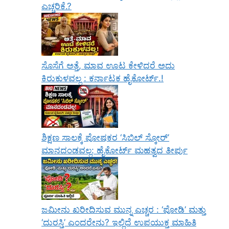
ಎಚ್ಚರಿಕೆ.?
ಸೊಸೆಗೆ ಅತ್ತೆ, ಮಾವ ಊಟ ಕೇಳಿದರೆ ಅದು
ಕಿರುಕುಳವಲ್ಲ : ಕರ್ನಾಟಕ ಹೈಕೋರ್ಟ್.!
ಶಿಕ್ಷಣ ಸಾಲಕ್ಕೆ ಪೋಷಕರ ‘ಸಿಬಿಲ್ ಸ್ಕೋರ್’
ಮಾನದಂಡವಲ್ಲ: ಹೈಕೋರ್ಟ್ ಮಹತ್ವದ ತೀರ್ಪು
ಜಮೀನು ಖರೀದಿಸುವ ಮುನ್ನ ಎಚ್ಚರ : ‘ಪೋಡಿ’ ಮತ್ತು
‘ದುರಸ್ತಿ’ ಎಂದರೇನು? ಇಲ್ಲಿದೆ ಉಪಯುಕ್ತ ಮಾಹಿತಿ