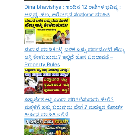
Dina bhavishya : ಇಂದಿನ 12 ರಾಶಿಗಳ ಭವಿಷ್ಯ :
ಅದೃಷ್ಟ, ಹಣ, ಆರೋಗ್ಯದ ಸಂಪೂರ್ಣ ಮಾಹಿತಿ
ಮದುವೆ ಮಾಡಿಕೊಟ್ಟ ಬಳಿಕ ಎಷ್ಟು ವರ್ಷದೊಳಗೆ ಹೆಣ್ಣು
ಆಸ್ತಿ ಕೇಳಬಹುದು.? ಇಲ್ಲಿದೆ ಹೊಸ ಬದಲಾವಣೆ –
Property Rules
ಪಿತ್ರಾರ್ಜಿತ ಆಸ್ತಿ ಎಂದು ಪರಿಗಣಿಸುವುದು ಹೇಗೆ.?
ಮಕ್ಕಳಿಗೆ ಹಕ್ಕು ಬರುವುದು ಹೇಗೆ.? ಮಹತ್ವದ ಕೋರ್ಟ್
ತೀರ್ಪಿನ ಮಾಹಿತಿ ಇಲ್ಲಿದೆ