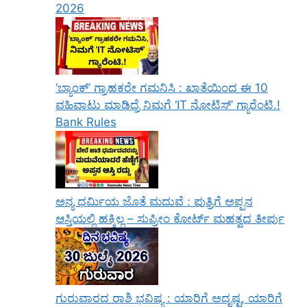
2026
‘ಬ್ಯಾಂಕ್’ ಗ್ರಾಹಕರೇ ಗಮನಿಸಿ : ಖಾತೆಯಿಂದ ಈ 10
ವಹಿವಾಟು ಮಾಡಿದ್ರೆ ನಿಮಗೆ ‘IT ನೋಟಿಸ್’ ಗ್ಯಾರೆಂಟಿ.!
Bank Rules
ಅನ್ಯ ಧರ್ಮಿಯ ಜೊತೆ ಮದುವೆ : ಪುತ್ರಿಗೆ ಅಪ್ಪನ
ಆಸ್ತಿಯಲ್ಲಿ ಹಕ್ಕಿಲ್ಲ – ಸುಪ್ರೀಂ ಕೋರ್ಟ್ ಮಹತ್ವದ ತೀರ್ಪು
ಗುರುವಾರದ ರಾಶಿ ಭವಿಷ್ಯ : ಯಾರಿಗೆ ಅದೃಷ್ಟ, ಯಾರಿಗೆ