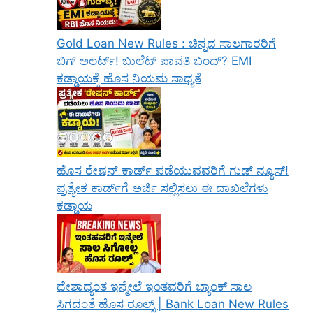
Gold Loan New Rules : ಚಿನ್ನದ ಸಾಲಗಾರರಿಗೆ
ಬಿಗ್ ಅಲರ್ಟ್! ಬುಲೆಟ್ ಪಾವತಿ ಬಂದ್? EMI
ಕಡ್ಡಾಯಕ್ಕೆ ಹೊಸ ನಿಯಮ ಸಾಧ್ಯತೆ
ಹೊಸ ರೇಷನ್ ಕಾರ್ಡ್ ಪಡೆಯುವವರಿಗೆ ಗುಡ್ ನ್ಯೂಸ್!
ಪ್ರತ್ಯೇಕ ಕಾರ್ಡ್‌ಗೆ ಅರ್ಜಿ ಸಲ್ಲಿಸಲು ಈ ದಾಖಲೆಗಳು
ಕಡ್ಡಾಯ
ದೇಶಾದ್ಯಂತ ಇನ್ಮೇಲೆ ಇಂತವರಿಗೆ ಬ್ಯಾಂಕ್ ಸಾಲ
ಸಿಗದಂತೆ ಹೊಸ ರೂಲ್ಸ್ | Bank Loan New Rules