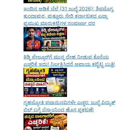
ಇಂದಿನ ಅಡಿಕೆ ಬೆಲೆ (31 ಜುಲೈ 2026): ಶಿವಮೊಗ್ಗ,
ಕುಂದಾಪುರ, ಪುತ್ತೂರು ಸೇರಿ ಕರ್ನಾಟಕದ ಎಲ್ಲಾ
ಪ್ರಮುಖ ಮಾರುಕಟ್ಟೆಗಳ ಸಂಪೂರ್ಣ ದರ
ಕಿಡ್ನಿ ಫೇಲ್ಯೂರ್‌ಗೆ ಮುನ್ನ ದೇಹ ನೀಡುವ ಕೊನೆಯ
ಎಚ್ಚರಿಕೆ ಇದು! ನಿರ್ಲಕ್ಷಿಸಿದರೆ ಅಪಾಯ ಕಟ್ಟಿಟ್ಟ ಬುತ್ತಿ!
ಗೃಹಜ್ಯೋತಿ ಫಲಾನುಭವಿಗಳೇ ಎಚ್ಚರ: ಜುಲೈ ವಿದ್ಯುತ್
ಬಿಲ್ ಬಗ್ಗೆ ಬೆಸ್ಕಾಂನಿಂದ ಹೊಸ ಪ್ರಕಟಣೆ!