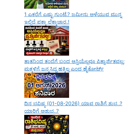
1 ಎಕರೆಗೆ ಎಷ್ಟು ಗುಂಟೆ.? ಜಮೀನು ಅಳೆಯುವ ಮುನ್ನ
ಇಲ್ಲಿದೆ ಪಕ್ಕಾ ಲೆಕ್ಕಾಚಾರ.!
ತಾತನಿಂದ ತಂದೆಗೆ ಬಂದ ಆಸ್ತಿಯೆಲ್ಲವೂ ಪಿತ್ರಾರ್ಜಿತವಲ್ಲ;
ಮಕ್ಕಳಿಗೆ ಜನ್ಮಸಿದ್ಧ ಹಕ್ಕಿಲ್ಲ ಎಂದ ಹೈಕೋರ್ಟ್
ದಿನ ಭವಿಷ್ಯ (01-08-2026) ಯಾವ ರಾಶಿಗೆ ಶುಭ..?
ಯಾರಿಗೆ ಅಶುಭ..?