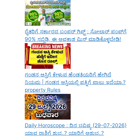
ರೈತರಿಗೆ ಸರ್ಕಾರದ ಬಂಪರ್ ಗಿಫ್ಟ್ : ಸೋಲಾರ್ ಪಂಪ್‌ಗೆ
90% ಸಬ್ಸಿಡಿ, ಈ ಅವಕಾಶ ಮಿಸ್ ಮಾಡಿಕೊಳ್ಳಬೇಡಿ!
ಗಂಡನ ಆಸ್ತಿಗೆ ಕೇಳುವ ಹೆಂಡತಿಯರಿಗೆ ಹೇಗಿದೆ
ನಿಯಮ | ಗಂಡನ ಆಸ್ತಿಯಲ್ಲಿ ಪತ್ನಿಗೆ ಪಾಲು ಇದೆಯಾ.?
property Rules
Daily Horoscope : ದಿನ ಭವಿಷ್ಯ (29-07-2026)
ಯಾವ ರಾಶಿಗೆ ಶುಭ..? ಯಾರಿಗೆ ಅಶುಭ..?