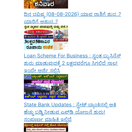
ದಿನ ಭವಿಷ್ಯ (08-08-2026) ಯಾವ ರಾಶಿಗೆ ಶುಭ..?
ಯಾರಿಗೆ ಅಶುಭ..?
Loan Scheme For Business : ಸ್ವಂತ ಬ್ಯುಸಿನೆಸ್
ಶುರು ಮಾಡುವುದಕ್ಕೆ 2 ಲಕ್ಷದವರೆಗೂ ಸಿಗಲಿದೆ ಸಾಲ!
ಇಂದೇ ಅರ್ಜಿ ಸಲ್ಲಿಸಿ
State Bank Updates : ಸ್ಟೇಟ್ ಬ್ಯಾಂಕಿನಲ್ಲಿ ಅತಿ
ಹೆಚ್ಚು ಬಡ್ಡಿ ನೀಡುವ ಎಫ್‌ಡಿ ಯೋಜನೆ ಶುರು!
ಸಂಪೂರ್ಣ ಮಾಹಿತಿ ಇಲ್ಲಿದೆ