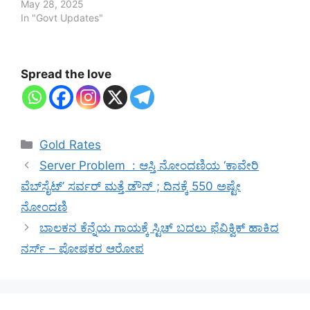
May 28, 2025
In "Govt Updates"
Spread the love
Categories
Gold Rates
Server Problem : ಆಸ್ತಿ ನೋಂದಣಿಯ ‘ಕಾವೇರಿ
ವೆಬ್‌ಸೈಟ್‌’ ಸರ್ವರ್ ಮತ್ತೆ ಡೌನ್ ; ದಿನಕ್ಕೆ 550 ಅಷ್ಟೇ
ನೋಂದಣಿ
ಬಾಲಕನ ಕೆನ್ನೆಯ ಗಾಯಕ್ಕೆ ಸ್ಟಿಚ್ ಬದಲು ಫೆವಿಕ್ವಿಕ್ ಹಾಕಿದ
ನರ್ಸ್ – ಪೋಷಕರ ಆರೋಪ