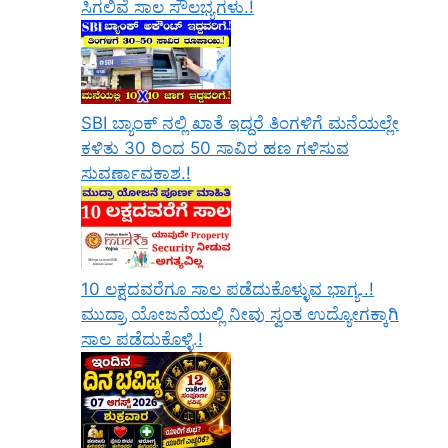
ಸಿಗಲಿವೆ ಸಾಲ ಸೌಲಭ್ಯಗಳು.!
SBI ಬ್ಯಾಂಕ್ ನಲ್ಲಿ ಖಾತೆ ಇದ್ದರೆ ತಿಂಗಳಿಗೆ ಮನೆಯಲ್ಲೇ
ಕಳಿತು 30 ರಿಂದ 50 ಸಾವಿರ ಹಣ ಗಳಿಸುವ
ಸುವರ್ಣಾವಕಾಶ.!
10 ಲಕ್ಷದವರೆಗೂ ಸಾಲ ಪಡೆದುಕೊಳ್ಳುವ ಭಾಗ್ಯ..!
ಮುದ್ರಾ ಯೋಜನೆಯಲ್ಲಿ ನೀವು ಸ್ವಂತ ಉದ್ಯೋಗಕ್ಕಾಗಿ
ಸಾಲ ಪಡೆದುಕೊಳ್ಳಿ.!