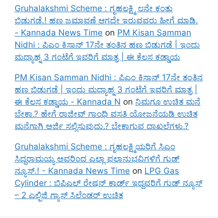
Gruhalakshmi Scheme : ಗೃಹಲಕ್ಷ್ಮಿ ೮ನೇ ಕಂತು
ಬಿಡುಗಡೆ.! ಹಣ ಜಮಾವಣೆ ಆಗದೇ ಇರುವವರು ಹೀಗೆ ಮಾಡಿ.
- Kannada News Time
on
PM Kisan Samman
Nidhi : ಪಿಎಂ ಕಿಸಾನ್ 17ನೇ ತಂತಿನ ಹಣ ಬಿಡುಗಡೆ | ಇಂದು
ಮಧ್ಯಾಹ್ನ 3 ಗಂಟೆಗೆ ಇವರಿಗೆ ಮಾತ್ರ | ಈ ಕೆಲಸ ಕಡ್ಡಾಯ
PM Kisan Samman Nidhi : ಪಿಎಂ ಕಿಸಾನ್ 17ನೇ ತಂತಿನ
ಹಣ ಬಿಡುಗಡೆ | ಇಂದು ಮಧ್ಯಾಹ್ನ 3 ಗಂಟೆಗೆ ಇವರಿಗೆ ಮಾತ್ರ |
ಈ ಕೆಲಸ ಕಡ್ಡಾಯ - Kannada N
on
ನಿಮಗೂ ಉಚಿತ ಮನೆ
ಬೇಕಾ.? ಹೇಗೆ ರಾಜೀವ್ ಗಾಂಧಿ ವಸತಿ ಯೋಜನೆಯಡಿ ಉಚಿತ
ಮನೆಗಾಗಿ ಅರ್ಜಿ ಸಲ್ಲಿಸುವುದು.? ಬೇಕಾಗುವ ದಾಖಲೆಗಳು.?
Gruhalakshmi Scheme : ಗೃಹಲಕ್ಷ್ಮಿಯರಿಗೆ ಸಿಎಂ
ಸಿದ್ದರಾಮಯ್ಯ ಅವರಿಂದ ಎಲ್ಲಾ ಫಲಾನುಭವಿಗಳಿಗೆ ಗುಡ್
ನ್ಯೂಸ್.! - Kannada News Time
on
LPG Gas
Cylinder : ಬಿಪಿಎಲ್ ರೇಷನ್ ಕಾರ್ಡ್ ಇದ್ದವರಿಗೆ ಗುಡ್ ನ್ಯೂಸ್
– 2 ಎಲ್ಪಿಜಿ ಗ್ಯಾಸ್ ಸಿಲೆಂಡರ್ ಉಚಿತ