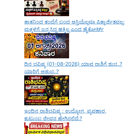
ತಾತನಿಂದ ತಂದೆಗೆ ಬಂದ ಆಸ್ತಿಯೆಲ್ಲವೂ ಪಿತ್ರಾರ್ಜಿತವಲ್ಲ;
ಮಕ್ಕಳಿಗೆ ಜನ್ಮಸಿದ್ಧ ಹಕ್ಕಿಲ್ಲ ಎಂದ ಹೈಕೋರ್ಟ್
ದಿನ ಭವಿಷ್ಯ (01-08-2026) ಯಾವ ರಾಶಿಗೆ ಶುಭ..?
ಯಾರಿಗೆ ಅಶುಭ..?
ಇಂದಿನ ರಾಶಿಭವಿಷ್ಯ : ಉದ್ಯೋಗ, ವ್ಯವಹಾರ,
ಕುಟುಂಬ ಜೀವನ ಹೇಗಿರಲಿದೆ.?