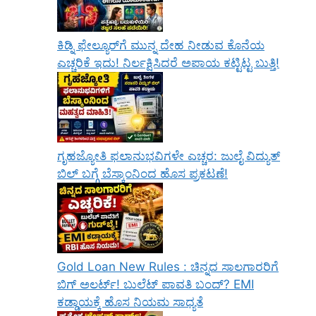
ಕಿಡ್ನಿ ಫೇಲ್ಯೂರ್‌ಗೆ ಮುನ್ನ ದೇಹ ನೀಡುವ ಕೊನೆಯ
ಎಚ್ಚರಿಕೆ ಇದು! ನಿರ್ಲಕ್ಷಿಸಿದರೆ ಅಪಾಯ ಕಟ್ಟಿಟ್ಟ ಬುತ್ತಿ!
ಗೃಹಜ್ಯೋತಿ ಫಲಾನುಭವಿಗಳೇ ಎಚ್ಚರ: ಜುಲೈ ವಿದ್ಯುತ್
ಬಿಲ್ ಬಗ್ಗೆ ಬೆಸ್ಕಾಂನಿಂದ ಹೊಸ ಪ್ರಕಟಣೆ!
Gold Loan New Rules : ಚಿನ್ನದ ಸಾಲಗಾರರಿಗೆ
ಬಿಗ್ ಅಲರ್ಟ್! ಬುಲೆಟ್ ಪಾವತಿ ಬಂದ್? EMI
ಕಡ್ಡಾಯಕ್ಕೆ ಹೊಸ ನಿಯಮ ಸಾಧ್ಯತೆ