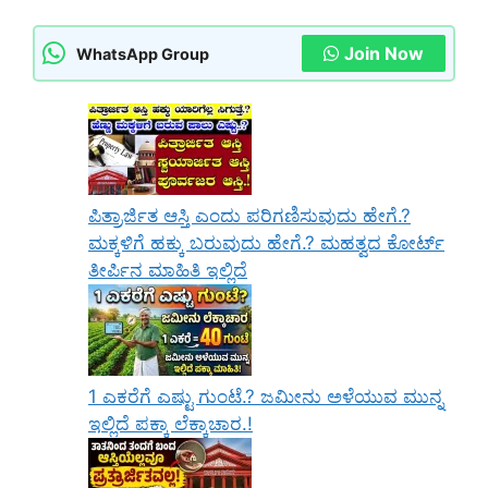
Join Now
WhatsApp Group
ಪಿತ್ರಾರ್ಜಿತ ಆಸ್ತಿ ಎಂದು ಪರಿಗಣಿಸುವುದು ಹೇಗೆ.?
ಮಕ್ಕಳಿಗೆ ಹಕ್ಕು ಬರುವುದು ಹೇಗೆ.? ಮಹತ್ವದ ಕೋರ್ಟ್
ತೀರ್ಪಿನ ಮಾಹಿತಿ ಇಲ್ಲಿದೆ
1 ಎಕರೆಗೆ ಎಷ್ಟು ಗುಂಟೆ.? ಜಮೀನು ಅಳೆಯುವ ಮುನ್ನ
ಇಲ್ಲಿದೆ ಪಕ್ಕಾ ಲೆಕ್ಕಾಚಾರ.!