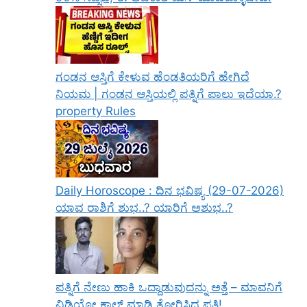
ಗಂಡನ ಆಸ್ತಿಗೆ ಕೇಳುವ ಹೆಂಡತಿಯರಿಗೆ ಹೇಗಿದೆ
ನಿಯಮ | ಗಂಡನ ಆಸ್ತಿಯಲ್ಲಿ ಪತ್ನಿಗೆ ಪಾಲು ಇದೆಯಾ.?
property Rules
Daily Horoscope : ದಿನ ಭವಿಷ್ಯ (29-07-2026)
ಯಾವ ರಾಶಿಗೆ ಶುಭ..? ಯಾರಿಗೆ ಅಶುಭ..?
ಪತ್ನಿಗೆ ನೇಣು ಹಾಕಿ ಒದ್ದಾಡುವುದನ್ನು ಅತ್ತೆ – ಮಾವನಿಗೆ
ವಿಡಿಯೋ ಕಾಲ್‌ ಮಾಡಿ ತೋರಿಸಿದ ಪತಿ!