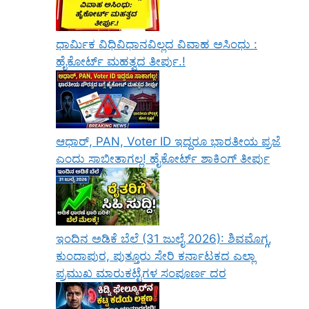
ಧಾರ್ಮಿಕ ವಿಧಿವಿಧಾನವಿಲ್ಲದ ವಿವಾಹ ಅಸಿಂಧು :
ಹೈಕೋರ್ಟ್ ಮಹತ್ವದ ತೀರ್ಪು.!
ಆಧಾರ್, PAN, Voter ID ಇದ್ದರೂ ಭಾರತೀಯ ಪ್ರಜೆ
ಎಂದು ಸಾಬೀತಾಗಲ್ಲ! ಹೈಕೋರ್ಟ್ ಶಾಕಿಂಗ್ ತೀರ್ಪು
ಇಂದಿನ ಅಡಿಕೆ ಬೆಲೆ (31 ಜುಲೈ 2026): ಶಿವಮೊಗ್ಗ,
ಕುಂದಾಪುರ, ಪುತ್ತೂರು ಸೇರಿ ಕರ್ನಾಟಕದ ಎಲ್ಲಾ
ಪ್ರಮುಖ ಮಾರುಕಟ್ಟೆಗಳ ಸಂಪೂರ್ಣ ದರ