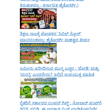
ಕಿರುಕುಳವಲ್ಲ : ಕರ್ನಾಟಕ ಹೈಕೋರ್ಟ್.!
ಶಿಕ್ಷಣ ಸಾಲಕ್ಕೆ ಪೋಷಕರ ‘ಸಿಬಿಲ್ ಸ್ಕೋರ್’
ಮಾನದಂಡವಲ್ಲ: ಹೈಕೋರ್ಟ್ ಮಹತ್ವದ ತೀರ್ಪು
ಜಮೀನು ಖರೀದಿಸುವ ಮುನ್ನ ಎಚ್ಚರ : ‘ಪೋಡಿ’ ಮತ್ತು
‘ದುರಸ್ತಿ’ ಎಂದರೇನು? ಇಲ್ಲಿದೆ ಉಪಯುಕ್ತ ಮಾಹಿತಿ
ರೈತರಿಗೆ ಸರ್ಕಾರದ ಬಂಪರ್ ಗಿಫ್ಟ್ : ಸೋಲಾರ್ ಪಂಪ್‌ಗೆ
90% ಸಬ್ಸಿಡಿ, ಈ ಅವಕಾಶ ಮಿಸ್ ಮಾಡಿಕೊಳ್ಳಬೇಡಿ!