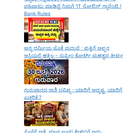
ವಹಿವಾಟು ಮಾಡಿದ್ರೆ ನಿಮಗೆ ‘IT ನೋಟಿಸ್’ ಗ್ಯಾರೆಂಟಿ.!
Bank Rules
ಅನ್ಯ ಧರ್ಮಿಯ ಜೊತೆ ಮದುವೆ : ಪುತ್ರಿಗೆ ಅಪ್ಪನ
ಆಸ್ತಿಯಲ್ಲಿ ಹಕ್ಕಿಲ್ಲ – ಸುಪ್ರೀಂ ಕೋರ್ಟ್ ಮಹತ್ವದ ತೀರ್ಪು
ಗುರುವಾರದ ರಾಶಿ ಭವಿಷ್ಯ : ಯಾರಿಗೆ ಅದೃಷ್ಟ, ಯಾರಿಗೆ
ಎಚ್ಚರಿಕೆ.?
ಸೊಸೆಗೆ ಅತ್ತೆ, ಮಾವ ಊಟ ಕೇಳಿದರೆ ಅದು