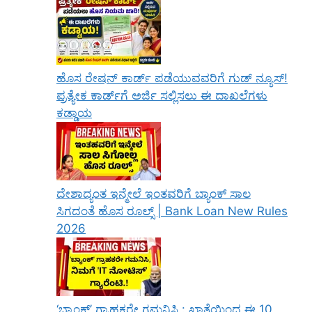
ಹೊಸ ರೇಷನ್ ಕಾರ್ಡ್ ಪಡೆಯುವವರಿಗೆ ಗುಡ್ ನ್ಯೂಸ್!
ಪ್ರತ್ಯೇಕ ಕಾರ್ಡ್‌ಗೆ ಅರ್ಜಿ ಸಲ್ಲಿಸಲು ಈ ದಾಖಲೆಗಳು
ಕಡ್ಡಾಯ
ದೇಶಾದ್ಯಂತ ಇನ್ಮೇಲೆ ಇಂತವರಿಗೆ ಬ್ಯಾಂಕ್ ಸಾಲ
ಸಿಗದಂತೆ ಹೊಸ ರೂಲ್ಸ್ | Bank Loan New Rules
2026
‘ಬ್ಯಾಂಕ್’ ಗ್ರಾಹಕರೇ ಗಮನಿಸಿ : ಖಾತೆಯಿಂದ ಈ 10