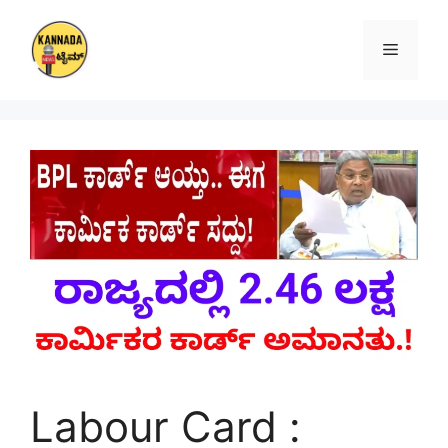
Skip
to
Menu
content
Labour Card :