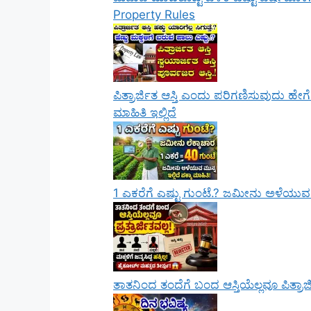
Property Rules
ಪಿತ್ರಾರ್ಜಿತ ಆಸ್ತಿ ಎಂದು ಪರಿಗಣಿಸುವುದು ಹೇಗ
ಮಾಹಿತಿ ಇಲ್ಲಿದೆ
1 ಎಕರೆಗೆ ಎಷ್ಟು ಗುಂಟೆ.? ಜಮೀನು ಅಳೆಯುವ ಮುನ
ತಾತನಿಂದ ತಂದೆಗೆ ಬಂದ ಆಸ್ತಿಯೆಲ್ಲವೂ ಪಿತ್ರಾರ್ಜ