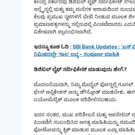
ಕೇಂದ್ರ ಸರ್ಕಾರವು ಡಿಜಿಟಲ್ ಲೈಫ್ ಸರ್ಟಿಫಿಕೇಟ್ ಸೌಲ
ಆನ್ಲೈನ್ನಲ್ಲಿ ಮತ್ತು ತಮ್ಮ ಮನೆಗಳ ಆರಾಮದಿಂದ ಸುಲ
ಕೆಲವು ಪ್ರಮುಖ ಸ್ಥಳಗಳಿಗೆ ಭೇಟಿ ನೀಡುವ ಮೂಲಕ ಜೀವ
ಪ್ರಮಾಣಪತ್ರಗಳನ್ನು ಸಲ್ಲಿಸುವಲ್ಲಿ ಪಿಂಚಣಿದಾರರು ಎದುರ
ವಿಶೇಷವಾಗಿ ಪ್ರಾರಂಭಿಸಲಾಗಿದೆ.
ಇದನ್ನೂ ಕೂಡ ಓದಿ :
SBI Bank Updates : ‘ಎಸ್ ಬಿಐ’
ನಿಮಿಷದಲ್ಲೇ ‘ಸಾಲ’ ಲಭ್ಯ – ಸಂಪೂರ್ಣ ಮಾಹಿತಿ
ಡಿಜಿಟಲ್ ಲೈಫ್ ಸರ್ಟಿಫಿಕೇಟ್ ಮಾಡುವುದು ಹೇಗೆ.?
ಮೊದಲನೆಯದಾಗಿ, ನಿಮ್ಮ ಮೊಬೈಲ್ ಫೋನ್ನಲ್ಲಿ ಗೂಗಲ್ ಪ್
ಫೇಸ್ ಅಪ್ಲಿಕೇಶನ್ ಅನ್ನು ಡೌನ್ಲೋಡ್ ಮಾಡಬೇಕು. ಈಗ
ಬಯೋಮೆಟ್ರಿಕ್ ಮೂಲಕ ಪರಿಶೀಲಿಸಬಹುದು.
ಇದರ ನಂತರ, ಮುಖ ಪರಿಶೀಲನೆ ಮತ್ತು ಆಪರೇಟರ್ ದೃ
ಪಿಂಚಣಿಗೆ ಸಂಬಂಧಿಸಿದ ಅಗತ್ಯ ಮಾಹಿತಿಯನ್ನು ನಮೂದಿ
ಫೋಟೋವನ್ನು ಕ್ಲಿಕ್ ಮಾಡುವ ಮೂಲಕ ಎಲ್ಲಾ ಮಾಹಿತಿಯ