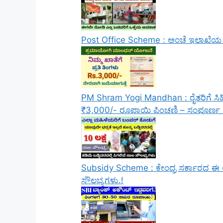
Post Office Scheme : ಅಂಚೆ ಇಲಾಖೆಯ ಈ ಯ
PM Shram Yogi Mandhan : ರೈತರಿಗೆ ಸಿಹಿ
₹3,000/- ರೂಪಾಯಿ ಪಿಂಚಣಿ – ಸಂಪೂರ್ಣ 
Subsidy Scheme : ಕೇಂದ್ರ ಸರ್ಕಾರದ ಈ ಯ
ಸೌಲಭ್ಯಗಳು.!