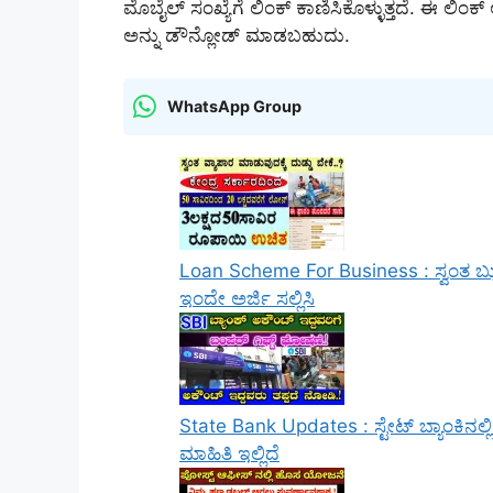
ಮೊಬೈಲ್ ಸಂಖ್ಯೆಗೆ ಲಿಂಕ್ ಕಾಣಿಸಿಕೊಳ್ಳುತ್ತದೆ. ಈ ಲಿಂಕ
ಅನ್ನು ಡೌನ್ಲೋಡ್ ಮಾಡಬಹುದು.
WhatsApp Group
Loan Scheme For Business : ಸ್ವಂತ ಬ್ಯು
ಇಂದೇ ಅರ್ಜಿ ಸಲ್ಲಿಸಿ
State Bank Updates : ಸ್ಟೇಟ್ ಬ್ಯಾಂಕಿನಲ್
ಮಾಹಿತಿ ಇಲ್ಲಿದೆ