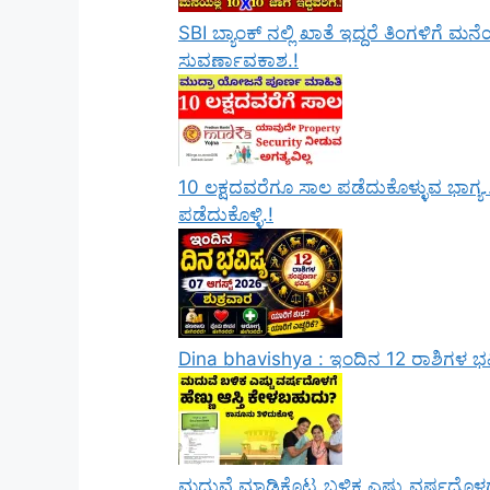
SBI ಬ್ಯಾಂಕ್ ನಲ್ಲಿ ಖಾತೆ ಇದ್ದರೆ ತಿಂಗಳಿಗೆ
ಸುವರ್ಣಾವಕಾಶ.!
10 ಲಕ್ಷದವರೆಗೂ ಸಾಲ ಪಡೆದುಕೊಳ್ಳುವ ಭಾಗ್ಯ.
ಪಡೆದುಕೊಳ್ಳಿ.!
Dina bhavishya : ಇಂದಿನ 12 ರಾಶಿಗಳ ಭವ
ಮದುವೆ ಮಾಡಿಕೊಟ್ಟ ಬಳಿಕ ಎಷ್ಟು ವರ್ಷದೊಳಗೆ 