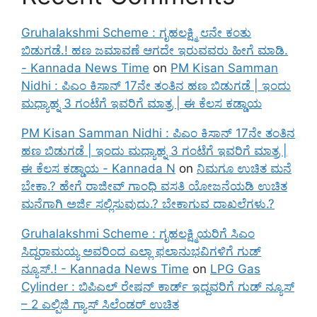
Gruhalakshmi Scheme : ಗೃಹಲಕ್ಷ್ಮಿ ೮ನೇ ಕಂತು
ಬಿಡುಗಡೆ.! ಹಣ ಜಮಾವಣೆ ಆಗದೇ ಇರುವವರು ಹೀಗೆ ಮಾಡಿ.
- Kannada News Time
on
PM Kisan Samman
Nidhi : ಪಿಎಂ ಕಿಸಾನ್ 17ನೇ ತಂತಿನ ಹಣ ಬಿಡುಗಡೆ | ಇಂದು
ಮಧ್ಯಾಹ್ನ 3 ಗಂಟೆಗೆ ಇವರಿಗೆ ಮಾತ್ರ | ಈ ಕೆಲಸ ಕಡ್ಡಾಯ
PM Kisan Samman Nidhi : ಪಿಎಂ ಕಿಸಾನ್ 17ನೇ ತಂತಿನ
ಹಣ ಬಿಡುಗಡೆ | ಇಂದು ಮಧ್ಯಾಹ್ನ 3 ಗಂಟೆಗೆ ಇವರಿಗೆ ಮಾತ್ರ |
ಈ ಕೆಲಸ ಕಡ್ಡಾಯ - Kannada N
on
ನಿಮಗೂ ಉಚಿತ ಮನೆ
ಬೇಕಾ.? ಹೇಗೆ ರಾಜೀವ್ ಗಾಂಧಿ ವಸತಿ ಯೋಜನೆಯಡಿ ಉಚಿತ
ಮನೆಗಾಗಿ ಅರ್ಜಿ ಸಲ್ಲಿಸುವುದು.? ಬೇಕಾಗುವ ದಾಖಲೆಗಳು.?
Gruhalakshmi Scheme : ಗೃಹಲಕ್ಷ್ಮಿಯರಿಗೆ ಸಿಎಂ
ಸಿದ್ದರಾಮಯ್ಯ ಅವರಿಂದ ಎಲ್ಲಾ ಫಲಾನುಭವಿಗಳಿಗೆ ಗುಡ್
ನ್ಯೂಸ್.! - Kannada News Time
on
LPG Gas
Cylinder : ಬಿಪಿಎಲ್ ರೇಷನ್ ಕಾರ್ಡ್ ಇದ್ದವರಿಗೆ ಗುಡ್ ನ್ಯೂಸ್
– 2 ಎಲ್ಪಿಜಿ ಗ್ಯಾಸ್ ಸಿಲೆಂಡರ್ ಉಚಿತ