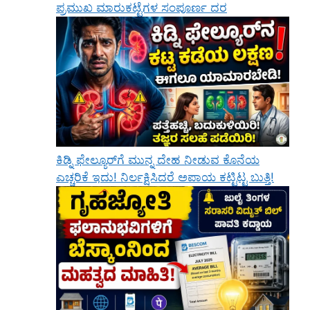
ಪ್ರಮುಖ ಮಾರುಕಟ್ಟೆಗಳ ಸಂಪೂರ್ಣ ದರ
ಕಿಡ್ನಿ ಫೇಲ್ಯೂರ್‌ಗೆ ಮುನ್ನ ದೇಹ ನೀಡುವ ಕೊನೆಯ
ಎಚ್ಚರಿಕೆ ಇದು! ನಿರ್ಲಕ್ಷಿಸಿದರೆ ಅಪಾಯ ಕಟ್ಟಿಟ್ಟ ಬುತ್ತಿ!