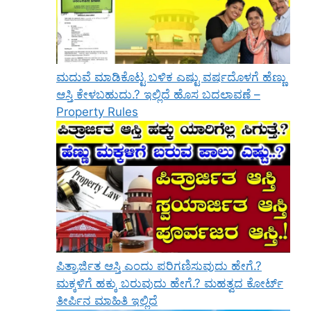
ಮದುವೆ ಮಾಡಿಕೊಟ್ಟ ಬಳಿಕ ಎಷ್ಟು ವರ್ಷದೊಳಗೆ ಹೆಣ್ಣು
ಆಸ್ತಿ ಕೇಳಬಹುದು.? ಇಲ್ಲಿದೆ ಹೊಸ ಬದಲಾವಣೆ –
Property Rules
ಪಿತ್ರಾರ್ಜಿತ ಆಸ್ತಿ ಎಂದು ಪರಿಗಣಿಸುವುದು ಹೇಗೆ.?
ಮಕ್ಕಳಿಗೆ ಹಕ್ಕು ಬರುವುದು ಹೇಗೆ.? ಮಹತ್ವದ ಕೋರ್ಟ್
ತೀರ್ಪಿನ ಮಾಹಿತಿ ಇಲ್ಲಿದೆ