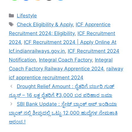
Categories
Lifestyle
Tags
Check Eligibility & Apply
,
ICF Apprentice
Recruitment 2024: Eligibility
,
ICF Recruitment
2024
,
ICF Recruitment 2024 | Apply Online At
Icf.indianrailways.gov.in
,
ICF Recruitment 2024
Notification
,
Integral Coach Factory
,
Integral
Coach Factory Railway Apprentice 2024
,
railway
icf apprentice recruitment 2024
Drought Relief Amount : ರೈತರಿಗೆ ಭರ್ಜರಿ ಗುಡ್
ನ್ಯೂಸ್ – 16 ಲಕ್ಷ ರೈತರಿಗೆ ₹3,000 ಬರ ಪರಿಹಾರ ಜಮಾ
SBI Bank Update : ಸ್ಟೇಟ್ ಬ್ಯಾಂಕ್ ಆಫ್ ಇಂಡಿಯಾ
ಬ್ಯಾಂಕ್ ನಲ್ಲಿ ಶೀಘ್ರದಲ್ಲಿ ಒಟ್ಟು 12,000 ಹುದ್ದೆಗಳ ನೇಮಕಾತಿ
ಆರಂಭ.!