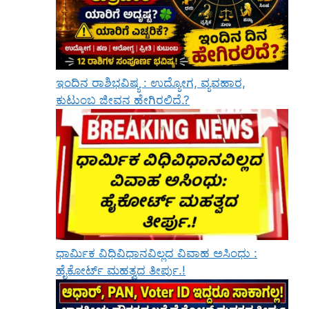
ಇಂದಿನ ರಾಶಿಭವಿಷ್ಯ : ಉದ್ಯೋಗ, ವ್ಯವಹಾರ,
ಕುಟುಂಬ ಜೀವನ ಹೇಗಿರಲಿದೆ.?
ಧಾರ್ಮಿಕ ವಿಧಿವಿಧಾನವಿಲ್ಲದ ವಿವಾಹ ಅಸಿಂಧು :
ಹೈಕೋರ್ಟ್ ಮಹತ್ವದ ತೀರ್ಪು.!