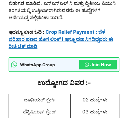
ಬಿಡುಗಡೆ ಮಾಡಿದೆ. ಎಸ್ಎಸ್ಎಲ್ ಸಿ ಮತ್ತು ದ್ವಿತೀಯ ಪಿಯುಸಿ
ತರಗತಿಯಲ್ಲಿ ಉತ್ತೀರ್ಣರಾಗಿರುವವರು ಈ ಹುದ್ದೆಗಳಿಗೆ
ಅರ್ಜಿಯನ್ನ ಸಲ್ಲಿಸಬಹುದಾಗಿದೆ.
ಇದನ್ನೂ ಕೂಡ ಓದಿ :
Crop Relief Payment : ಬೆಳೆ
ಪರಿಹಾರ ಹಣದ ಹೊಸ ಲಿಂಕ್ ! ಇನ್ನೂ ಹಣ ಸಿಗದಿದ್ದವರು ಈ
ರೀತಿ ಚೆಕ್ ಮಾಡಿ
Join Now
WhatsApp Group
ಉದ್ಯೋಗದ ವಿವರ :-
ಜೂನಿಯರ್ ಕ್ಲರ್ಕ್
02 ಹುದ್ದೆಗಳು
ಟೆಕ್ನಿಷಿಯನ್ ಗ್ರೇಡ್
03 ಹುದ್ದೆಗಳು