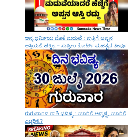
ಅನ್ಯ ಧರ್ಮಿಯ ಜೊತೆ ಮದುವೆ : ಪುತ್ರಿಗೆ ಅಪ್ಪನ
ಆಸ್ತಿಯಲ್ಲಿ ಹಕ್ಕಿಲ್ಲ – ಸುಪ್ರೀಂ ಕೋರ್ಟ್ ಮಹತ್ವದ ತೀರ್ಪು
ಗುರುವಾರದ ರಾಶಿ ಭವಿಷ್ಯ : ಯಾರಿಗೆ ಅದೃಷ್ಟ, ಯಾರಿಗೆ
ಎಚ್ಚರಿಕೆ.?