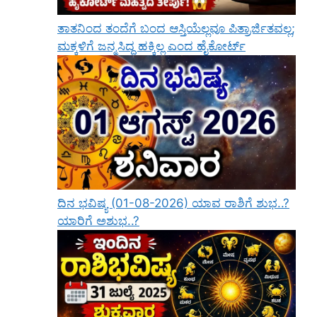
ತಾತನಿಂದ ತಂದೆಗೆ ಬಂದ ಆಸ್ತಿಯೆಲ್ಲವೂ ಪಿತ್ರಾರ್ಜಿತವಲ್ಲ;
ಮಕ್ಕಳಿಗೆ ಜನ್ಮಸಿದ್ಧ ಹಕ್ಕಿಲ್ಲ ಎಂದ ಹೈಕೋರ್ಟ್
ದಿನ ಭವಿಷ್ಯ (01-08-2026) ಯಾವ ರಾಶಿಗೆ ಶುಭ..?
ಯಾರಿಗೆ ಅಶುಭ..?