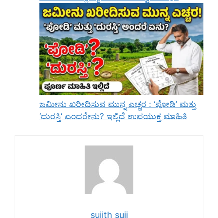
ಜಮೀನು ಖರೀದಿಸುವ ಮುನ್ನ ಎಚ್ಚರ : ‘ಪೋಡಿ’ ಮತ್ತು
‘ದುರಸ್ತಿ’ ಎಂದರೇನು? ಇಲ್ಲಿದೆ ಉಪಯುಕ್ತ ಮಾಹಿತಿ
sujith suji