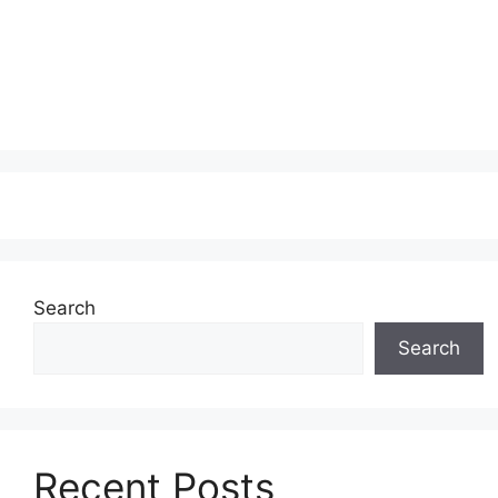
Search
Search
Recent Posts