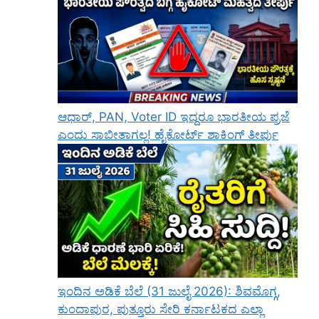
ಆಧಾರ್, PAN, Voter ID ಇದ್ದರೂ ಭಾರತೀಯ ಪ್ರಜೆ
ಎಂದು ಸಾಬೀತಾಗಲ್ಲ! ಹೈಕೋರ್ಟ್ ಶಾಕಿಂಗ್ ತೀರ್ಪು
ಇಂದಿನ ಅಡಿಕೆ ಬೆಲೆ (31 ಜುಲೈ 2026): ಶಿವಮೊಗ್ಗ,
ಕುಂದಾಪುರ, ಪುತ್ತೂರು ಸೇರಿ ಕರ್ನಾಟಕದ ಎಲ್ಲಾ