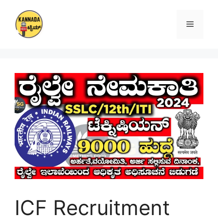
Skip
to
Menu
content
ICF Recruitment