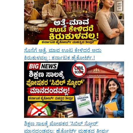
ಸೊಸೆಗೆ ಅತ್ತೆ, ಮಾವ ಊಟ ಕೇಳಿದರೆ ಅದು
ಕಿರುಕುಳವಲ್ಲ : ಕರ್ನಾಟಕ ಹೈಕೋರ್ಟ್.!
ಶಿಕ್ಷಣ ಸಾಲಕ್ಕೆ ಪೋಷಕರ ‘ಸಿಬಿಲ್ ಸ್ಕೋರ್’
ಮಾನದಂಡವಲ್ಲ: ಹೈಕೋರ್ಟ್ ಮಹತ್ವದ ತೀರ್ಪು