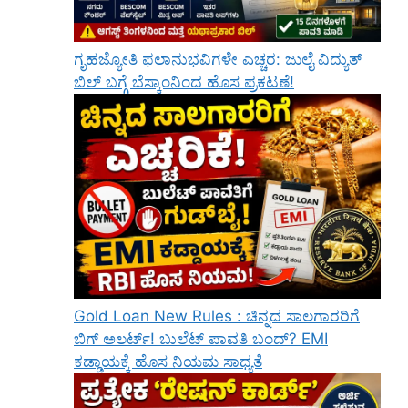
ಗೃಹಜ್ಯೋತಿ ಫಲಾನುಭವಿಗಳೇ ಎಚ್ಚರ: ಜುಲೈ ವಿದ್ಯುತ್
ಬಿಲ್ ಬಗ್ಗೆ ಬೆಸ್ಕಾಂನಿಂದ ಹೊಸ ಪ್ರಕಟಣೆ!
Gold Loan New Rules : ಚಿನ್ನದ ಸಾಲಗಾರರಿಗೆ
ಬಿಗ್ ಅಲರ್ಟ್! ಬುಲೆಟ್ ಪಾವತಿ ಬಂದ್? EMI
ಕಡ್ಡಾಯಕ್ಕೆ ಹೊಸ ನಿಯಮ ಸಾಧ್ಯತೆ