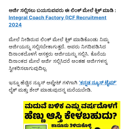
ಅರ್ಜಿ ಸಲ್ಲಿಸಲು ಬಯಸುವವರು ಈ ಲಿಂಕ್ ಮೇಲೆ ಕ್ಲಿಕ್ ಮಾಡಿ :
Integral Coach Factory (ICF Recruitment
2024
ಮೇಲೆ ನೀಡಿರುವ ಲಿಂಕ್ ಮೇಲೆ ಕ್ಲಿಕ್ ಮಾಡಿಕೊಂಡು ನಿಮ್ಮ
ಅರ್ಜಿಯನ್ನು ಸಲ್ಲಿಸಬೇಕಾಗುತ್ತದೆ. ಅವರು ನಿಗದಿಪಡಿಸಿದ
ದಿನಾಂಕದೊಳಗೆ ಆಸಕ್ತರು ಅರ್ಜಿಯನ್ನು ಸಲ್ಲಿಸಿ. ಕೊನೆಯ
ದಿನಾಂಕದ ಮೇಲೆ ಅರ್ಜಿ ಸಲ್ಲಿಸಿದರೆ ಅಂತಹ ಅರ್ಜಿಗಳನ್ನ
ಸ್ವೀಕರಿಸಲಾಗುವುದಿಲ್ಲ.
ಇನ್ನೂ ಹೆಚ್ಚಿನ ನ್ಯೂಸ್ ಅಪ್ಡೇಟ್ ಗಳಿಗಾಗಿ
‘ಕನ್ನಡ ನ್ಯೂಸ್ ಟೈಮ್’
ಲೈಕ್ ಮತ್ತು ಶೇರ್ ಮಾಡುವುದನ್ನ ಮರೆಯಬೇಡಿ.