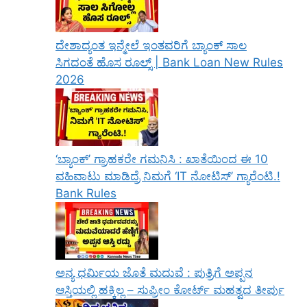
ದೇಶಾದ್ಯಂತ ಇನ್ಮೇಲೆ ಇಂತವರಿಗೆ ಬ್ಯಾಂಕ್ ಸಾಲ
ಸಿಗದಂತೆ ಹೊಸ ರೂಲ್ಸ್ | Bank Loan New Rules
2026
‘ಬ್ಯಾಂಕ್’ ಗ್ರಾಹಕರೇ ಗಮನಿಸಿ : ಖಾತೆಯಿಂದ ಈ 10
ವಹಿವಾಟು ಮಾಡಿದ್ರೆ ನಿಮಗೆ ‘IT ನೋಟಿಸ್’ ಗ್ಯಾರೆಂಟಿ.!
Bank Rules
ಅನ್ಯ ಧರ್ಮಿಯ ಜೊತೆ ಮದುವೆ : ಪುತ್ರಿಗೆ ಅಪ್ಪನ
ಆಸ್ತಿಯಲ್ಲಿ ಹಕ್ಕಿಲ್ಲ – ಸುಪ್ರೀಂ ಕೋರ್ಟ್ ಮಹತ್ವದ ತೀರ್ಪು