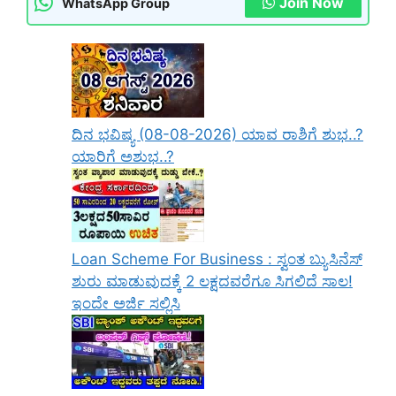
Join Now
WhatsApp Group
ದಿನ ಭವಿಷ್ಯ (08-08-2026) ಯಾವ ರಾಶಿಗೆ ಶುಭ..?
ಯಾರಿಗೆ ಅಶುಭ..?
Loan Scheme For Business : ಸ್ವಂತ ಬ್ಯುಸಿನೆಸ್
ಶುರು ಮಾಡುವುದಕ್ಕೆ 2 ಲಕ್ಷದವರೆಗೂ ಸಿಗಲಿದೆ ಸಾಲ!
ಇಂದೇ ಅರ್ಜಿ ಸಲ್ಲಿಸಿ