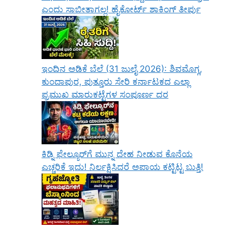
ಎಂದು ಸಾಬೀತಾಗಲ್ಲ! ಹೈಕೋರ್ಟ್ ಶಾಕಿಂಗ್ ತೀರ್ಪು
ಇಂದಿನ ಅಡಿಕೆ ಬೆಲೆ (31 ಜುಲೈ 2026): ಶಿವಮೊಗ್ಗ,
ಕುಂದಾಪುರ, ಪುತ್ತೂರು ಸೇರಿ ಕರ್ನಾಟಕದ ಎಲ್ಲಾ
ಪ್ರಮುಖ ಮಾರುಕಟ್ಟೆಗಳ ಸಂಪೂರ್ಣ ದರ
ಕಿಡ್ನಿ ಫೇಲ್ಯೂರ್‌ಗೆ ಮುನ್ನ ದೇಹ ನೀಡುವ ಕೊನೆಯ
ಎಚ್ಚರಿಕೆ ಇದು! ನಿರ್ಲಕ್ಷಿಸಿದರೆ ಅಪಾಯ ಕಟ್ಟಿಟ್ಟ ಬುತ್ತಿ!