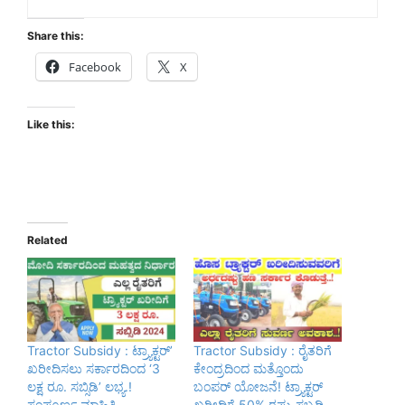
Share this:
Facebook
X
Like this:
Related
Tractor Subsidy : ಟ್ರ್ಯಾಕ್ಟರ್’
Tractor Subsidy : ರೈತರಿಗೆ
ಖರೀದಿಸಲು ಸರ್ಕಾರದಿಂದ ‘3
ಕೇಂದ್ರದಿಂದ ಮತ್ತೊಂದು
ಲಕ್ಷ ರೂ. ಸಬ್ಸಿಡಿ’ ಲಭ್ಯ.!
ಬಂಪರ್ ಯೋಜನೆ! ಟ್ರ್ಯಾಕ್ಟರ್
ಸಂಪೂರ್ಣ ಮಾಹಿತಿ
ಖರೀದಿಗೆ 50% ರಷ್ಟು ಸಬ್ಸಡಿ