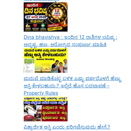
Dina bhavishya : ಇಂದಿನ 12 ರಾಶಿಗಳ ಭವಿಷ್ಯ :
ಅದೃಷ್ಟ, ಹಣ, ಆರೋಗ್ಯದ ಸಂಪೂರ್ಣ ಮಾಹಿತಿ
ಮದುವೆ ಮಾಡಿಕೊಟ್ಟ ಬಳಿಕ ಎಷ್ಟು ವರ್ಷದೊಳಗೆ ಹೆಣ್ಣು
ಆಸ್ತಿ ಕೇಳಬಹುದು.? ಇಲ್ಲಿದೆ ಹೊಸ ಬದಲಾವಣೆ –
Property Rules
ಪಿತ್ರಾರ್ಜಿತ ಆಸ್ತಿ ಎಂದು ಪರಿಗಣಿಸುವುದು ಹೇಗೆ.?