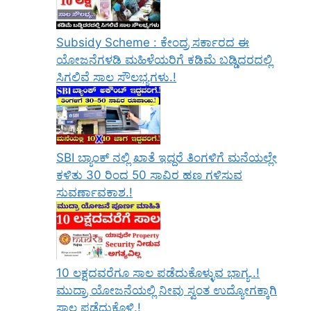
Subsidy Scheme : ಕೇಂದ್ರ ಸರ್ಕಾರದ ಈ
ಯೋಜನೆಗಳಡಿ ಮಹಿಳೆಯರಿಗೆ ಕಡಿಮೆ ಬಡ್ಡಿದರದಲ್ಲಿ
ಸಿಗಲಿವೆ ಸಾಲ ಸೌಲಭ್ಯಗಳು.!
SBI ಬ್ಯಾಂಕ್ ನಲ್ಲಿ ಖಾತೆ ಇದ್ದರೆ ತಿಂಗಳಿಗೆ ಮನೆಯಲ್ಲೇ
ಕಳಿತು 30 ರಿಂದ 50 ಸಾವಿರ ಹಣ ಗಳಿಸುವ
ಸುವರ್ಣಾವಕಾಶ.!
10 ಲಕ್ಷದವರೆಗೂ ಸಾಲ ಪಡೆದುಕೊಳ್ಳುವ ಭಾಗ್ಯ..!
ಮುದ್ರಾ ಯೋಜನೆಯಲ್ಲಿ ನೀವು ಸ್ವಂತ ಉದ್ಯೋಗಕ್ಕಾಗಿ
ಸಾಲ ಪಡೆದುಕೊಳ್ಳಿ.!