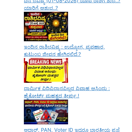
ದಿನ ಭವಿಷ್ಯ (01-08-2026) ಯಾವ ರಾಶಿಗೆ ಶುಭ..?
ಯಾರಿಗೆ ಅಶುಭ..?
ಇಂದಿನ ರಾಶಿಭವಿಷ್ಯ : ಉದ್ಯೋಗ, ವ್ಯವಹಾರ,
ಕುಟುಂಬ ಜೀವನ ಹೇಗಿರಲಿದೆ.?
ಧಾರ್ಮಿಕ ವಿಧಿವಿಧಾನವಿಲ್ಲದ ವಿವಾಹ ಅಸಿಂಧು :
ಹೈಕೋರ್ಟ್ ಮಹತ್ವದ ತೀರ್ಪು.!
ಆಧಾರ್, PAN, Voter ID ಇದ್ದರೂ ಭಾರತೀಯ ಪ್ರಜೆ