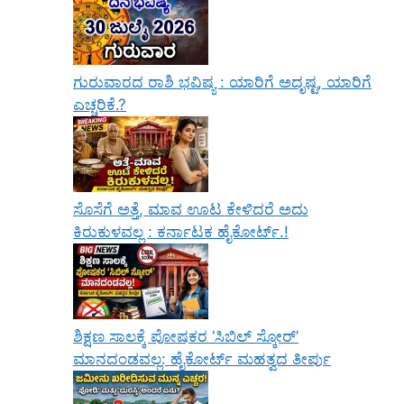
ಗುರುವಾರದ ರಾಶಿ ಭವಿಷ್ಯ : ಯಾರಿಗೆ ಅದೃಷ್ಟ, ಯಾರಿಗೆ
ಎಚ್ಚರಿಕೆ.?
ಸೊಸೆಗೆ ಅತ್ತೆ, ಮಾವ ಊಟ ಕೇಳಿದರೆ ಅದು
ಕಿರುಕುಳವಲ್ಲ : ಕರ್ನಾಟಕ ಹೈಕೋರ್ಟ್.!
ಶಿಕ್ಷಣ ಸಾಲಕ್ಕೆ ಪೋಷಕರ ‘ಸಿಬಿಲ್ ಸ್ಕೋರ್’
ಮಾನದಂಡವಲ್ಲ: ಹೈಕೋರ್ಟ್ ಮಹತ್ವದ ತೀರ್ಪು