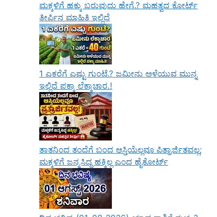
ಮಕ್ಕಳಿಗೆ ಹಕ್ಕು ಬರುವುದು ಹೇಗೆ.? ಮಹತ್ವದ ಕೋರ್ಟ್
ತೀರ್ಪಿನ ಮಾಹಿತಿ ಇಲ್ಲಿದೆ
1 ಎಕರೆಗೆ ಎಷ್ಟು ಗುಂಟೆ.? ಜಮೀನು ಅಳೆಯುವ ಮುನ್ನ
ಇಲ್ಲಿದೆ ಪಕ್ಕಾ ಲೆಕ್ಕಾಚಾರ.!
ತಾತನಿಂದ ತಂದೆಗೆ ಬಂದ ಆಸ್ತಿಯೆಲ್ಲವೂ ಪಿತ್ರಾರ್ಜಿತವಲ್ಲ;
ಮಕ್ಕಳಿಗೆ ಜನ್ಮಸಿದ್ಧ ಹಕ್ಕಿಲ್ಲ ಎಂದ ಹೈಕೋರ್ಟ್