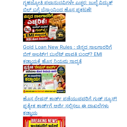
ಗೃಹಜ್ಯೋತಿ ಫಲಾನುಭವಿಗಳೇ ಎಚ್ಚರ: ಜುಲೈ ವಿದ್ಯುತ್
ಬಿಲ್ ಬಗ್ಗೆ ಬೆಸ್ಕಾಂನಿಂದ ಹೊಸ ಪ್ರಕಟಣೆ!
Gold Loan New Rules : ಚಿನ್ನದ ಸಾಲಗಾರರಿಗೆ
ಬಿಗ್ ಅಲರ್ಟ್! ಬುಲೆಟ್ ಪಾವತಿ ಬಂದ್? EMI
ಕಡ್ಡಾಯಕ್ಕೆ ಹೊಸ ನಿಯಮ ಸಾಧ್ಯತೆ
ಹೊಸ ರೇಷನ್ ಕಾರ್ಡ್ ಪಡೆಯುವವರಿಗೆ ಗುಡ್ ನ್ಯೂಸ್!
ಪ್ರತ್ಯೇಕ ಕಾರ್ಡ್‌ಗೆ ಅರ್ಜಿ ಸಲ್ಲಿಸಲು ಈ ದಾಖಲೆಗಳು
ಕಡ್ಡಾಯ