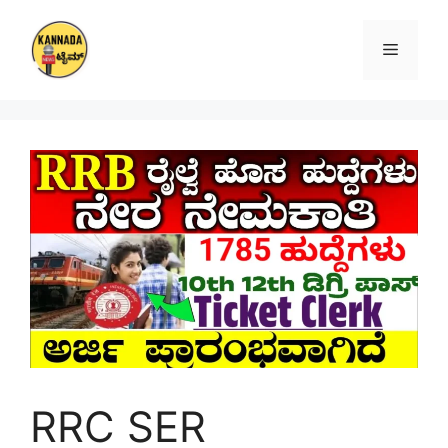
Skip
to
Menu
content
RRC SER