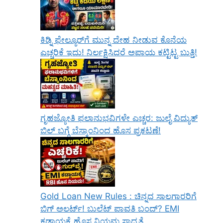
ಕಿಡ್ನಿ ಫೇಲ್ಯೂರ್‌ಗೆ ಮುನ್ನ ದೇಹ ನೀಡುವ ಕೊನೆಯ
ಎಚ್ಚರಿಕೆ ಇದು! ನಿರ್ಲಕ್ಷಿಸಿದರೆ ಅಪಾಯ ಕಟ್ಟಿಟ್ಟ ಬುತ್ತಿ!
ಗೃಹಜ್ಯೋತಿ ಫಲಾನುಭವಿಗಳೇ ಎಚ್ಚರ: ಜುಲೈ ವಿದ್ಯುತ್
ಬಿಲ್ ಬಗ್ಗೆ ಬೆಸ್ಕಾಂನಿಂದ ಹೊಸ ಪ್ರಕಟಣೆ!
Gold Loan New Rules : ಚಿನ್ನದ ಸಾಲಗಾರರಿಗೆ
ಬಿಗ್ ಅಲರ್ಟ್! ಬುಲೆಟ್ ಪಾವತಿ ಬಂದ್? EMI
ಕಡ್ಡಾಯಕ್ಕೆ ಹೊಸ ನಿಯಮ ಸಾಧ್ಯತೆ