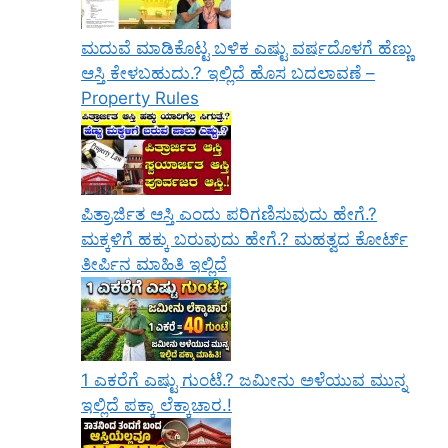
ಮದುವೆ ಮಾಡಿಕೊಟ್ಟ ಬಳಿಕ ಎಷ್ಟು ವರ್ಷದೊಳಗೆ ಹೆಣ್ಣು
ಆಸ್ತಿ ಕೇಳಬಹುದು.? ಇಲ್ಲಿದೆ ಹೊಸ ಬದಲಾವಣೆ –
Property Rules
ಪಿತ್ರಾರ್ಜಿತ ಆಸ್ತಿ ಎಂದು ಪರಿಗಣಿಸುವುದು ಹೇಗೆ.?
ಮಕ್ಕಳಿಗೆ ಹಕ್ಕು ಬರುವುದು ಹೇಗೆ.? ಮಹತ್ವದ ಕೋರ್ಟ್
ತೀರ್ಪಿನ ಮಾಹಿತಿ ಇಲ್ಲಿದೆ
1 ಎಕರೆಗೆ ಎಷ್ಟು ಗುಂಟೆ.? ಜಮೀನು ಅಳೆಯುವ ಮುನ್ನ
ಇಲ್ಲಿದೆ ಪಕ್ಕಾ ಲೆಕ್ಕಾಚಾರ.!