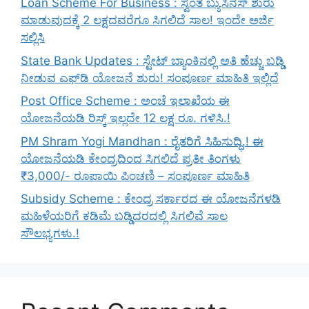
Loan Scheme For Business : ಸ್ವಂತ ಬ್ಯುಸಿನೆಸ್ ಶುರು
ಮಾಡುವುದಕ್ಕೆ 2 ಲಕ್ಷದವರೆಗೂ ಸಿಗಲಿದೆ ಸಾಲ! ಇಂದೇ ಅರ್ಜಿ
ಸಲ್ಲಿಸಿ
State Bank Updates : ಸ್ಟೇಟ್ ಬ್ಯಾಂಕಿನಲ್ಲಿ ಅತಿ ಹೆಚ್ಚು ಬಡ್ಡಿ
ನೀಡುವ ಎಫ್‌ಡಿ ಯೋಜನೆ ಶುರು! ಸಂಪೂರ್ಣ ಮಾಹಿತಿ ಇಲ್ಲಿದೆ
Post Office Scheme : ಅಂಚೆ ಇಲಾಖೆಯ ಈ
ಯೋಜನೆಯಡಿ ರಿಸ್ಕ್‌ ಇಲ್ಲದೇ 12 ಲಕ್ಷ ರೂ. ಗಳಿಸಿ.!
PM Shram Yogi Mandhan : ರೈತರಿಗೆ ಸಿಹಿಸುದ್ಧಿ.! ಈ
ಯೋಜನೆಯಡಿ ಕೇಂದ್ರದಿಂದ ಸಿಗಲಿದೆ ಪ್ರತೀ ತಿಂಗಳು
₹3,000/- ರೂಪಾಯಿ ಪಿಂಚಣಿ – ಸಂಪೂರ್ಣ ಮಾಹಿತಿ
Subsidy Scheme : ಕೇಂದ್ರ ಸರ್ಕಾರದ ಈ ಯೋಜನೆಗಳಡಿ
ಮಹಿಳೆಯರಿಗೆ ಕಡಿಮೆ ಬಡ್ಡಿದರದಲ್ಲಿ ಸಿಗಲಿವೆ ಸಾಲ
ಸೌಲಭ್ಯಗಳು.!