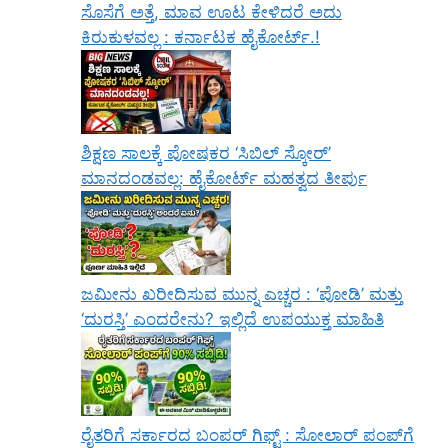
ಸೊಸೆಗೆ ಅತ್ತೆ, ಮಾವ ಊಟ ಕೇಳಿದರೆ ಅದು
ಕಿರುಕುಳವಲ್ಲ : ಕರ್ನಾಟಕ ಹೈಕೋರ್ಟ್.!
ಶಿಕ್ಷಣ ಸಾಲಕ್ಕೆ ಪೋಷಕರ ‘ಸಿಬಿಲ್ ಸ್ಕೋರ್’
ಮಾನದಂಡವಲ್ಲ: ಹೈಕೋರ್ಟ್ ಮಹತ್ವದ ತೀರ್ಪು
ಜಮೀನು ಖರೀದಿಸುವ ಮುನ್ನ ಎಚ್ಚರ : ‘ಪೋಡಿ’ ಮತ್ತು
‘ದುರಸ್ತಿ’ ಎಂದರೇನು? ಇಲ್ಲಿದೆ ಉಪಯುಕ್ತ ಮಾಹಿತಿ
ರೈತರಿಗೆ ಸರ್ಕಾರದ ಬಂಪರ್ ಗಿಫ್ಟ್ : ಸೋಲಾರ್ ಪಂಪ್‌ಗೆ