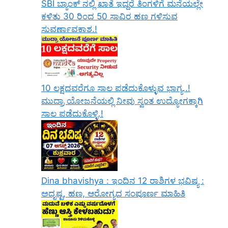
SBI ಬ್ಯಾಂಕ್ ನಲ್ಲಿ ಖಾತೆ ಇದ್ದರೆ ತಿಂಗಳಿಗೆ ಮನೆಯಲ್ಲೇ
ಕಳಿತು 30 ರಿಂದ 50 ಸಾವಿರ ಹಣ ಗಳಿಸುವ
ಸುವರ್ಣಾವಕಾಶ.!
10 ಲಕ್ಷದವರೆಗೂ ಸಾಲ ಪಡೆದುಕೊಳ್ಳುವ ಭಾಗ್ಯ..!
ಮುದ್ರಾ ಯೋಜನೆಯಲ್ಲಿ ನೀವು ಸ್ವಂತ ಉದ್ಯೋಗಕ್ಕಾಗಿ
ಸಾಲ ಪಡೆದುಕೊಳ್ಳಿ.!
Dina bhavishya : ಇಂದಿನ 12 ರಾಶಿಗಳ ಭವಿಷ್ಯ :
ಅದೃಷ್ಟ, ಹಣ, ಆರೋಗ್ಯದ ಸಂಪೂರ್ಣ ಮಾಹಿತಿ