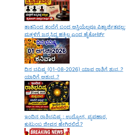
ತಾತನಿಂದ ತಂದೆಗೆ ಬಂದ ಆಸ್ತಿಯೆಲ್ಲವೂ ಪಿತ್ರಾರ್ಜಿತವಲ್ಲ;
ಮಕ್ಕಳಿಗೆ ಜನ್ಮಸಿದ್ಧ ಹಕ್ಕಿಲ್ಲ ಎಂದ ಹೈಕೋರ್ಟ್
ದಿನ ಭವಿಷ್ಯ (01-08-2026) ಯಾವ ರಾಶಿಗೆ ಶುಭ..?
ಯಾರಿಗೆ ಅಶುಭ..?
ಇಂದಿನ ರಾಶಿಭವಿಷ್ಯ : ಉದ್ಯೋಗ, ವ್ಯವಹಾರ,
ಕುಟುಂಬ ಜೀವನ ಹೇಗಿರಲಿದೆ.?