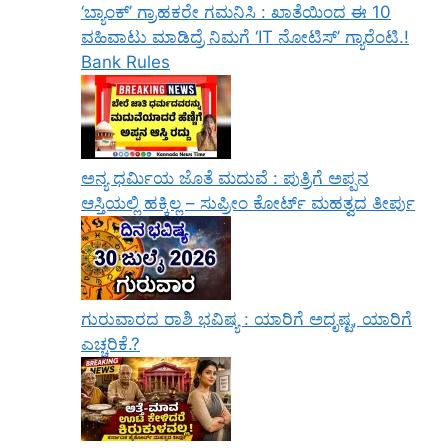
‘ಬ್ಯಾಂಕ್’ ಗ್ರಾಹಕರೇ ಗಮನಿಸಿ : ಖಾತೆಯಿಂದ ಈ 10
ವಹಿವಾಟು ಮಾಡಿದ್ರೆ ನಿಮಗೆ ‘IT ನೋಟಿಸ್’ ಗ್ಯಾರೆಂಟಿ.!
Bank Rules
ಅನ್ಯ ಧರ್ಮಿಯ ಜೊತೆ ಮದುವೆ : ಪುತ್ರಿಗೆ ಅಪ್ಪನ
ಆಸ್ತಿಯಲ್ಲಿ ಹಕ್ಕಿಲ್ಲ – ಸುಪ್ರೀಂ ಕೋರ್ಟ್ ಮಹತ್ವದ ತೀರ್ಪು
ಗುರುವಾರದ ರಾಶಿ ಭವಿಷ್ಯ : ಯಾರಿಗೆ ಅದೃಷ್ಟ, ಯಾರಿಗೆ
ಎಚ್ಚರಿಕೆ.?