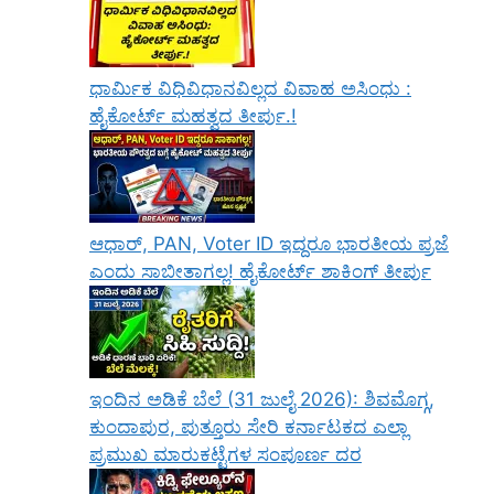
ಧಾರ್ಮಿಕ ವಿಧಿವಿಧಾನವಿಲ್ಲದ ವಿವಾಹ ಅಸಿಂಧು :
ಹೈಕೋರ್ಟ್ ಮಹತ್ವದ ತೀರ್ಪು.!
ಆಧಾರ್, PAN, Voter ID ಇದ್ದರೂ ಭಾರತೀಯ ಪ್ರಜೆ
ಎಂದು ಸಾಬೀತಾಗಲ್ಲ! ಹೈಕೋರ್ಟ್ ಶಾಕಿಂಗ್ ತೀರ್ಪು
ಇಂದಿನ ಅಡಿಕೆ ಬೆಲೆ (31 ಜುಲೈ 2026): ಶಿವಮೊಗ್ಗ,
ಕುಂದಾಪುರ, ಪುತ್ತೂರು ಸೇರಿ ಕರ್ನಾಟಕದ ಎಲ್ಲಾ
ಪ್ರಮುಖ ಮಾರುಕಟ್ಟೆಗಳ ಸಂಪೂರ್ಣ ದರ