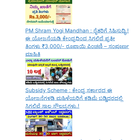
PM Shram Yogi Mandhan : ರೈತರಿಗೆ ಸಿಹಿಸುದ್ಧಿ.!
ಈ ಯೋಜನೆಯಡಿ ಕೇಂದ್ರದಿಂದ ಸಿಗಲಿದೆ ಪ್ರತೀ
ತಿಂಗಳು ₹3,000/- ರೂಪಾಯಿ ಪಿಂಚಣಿ – ಸಂಪೂರ್ಣ
ಮಾಹಿತಿ
Subsidy Scheme : ಕೇಂದ್ರ ಸರ್ಕಾರದ ಈ
ಯೋಜನೆಗಳಡಿ ಮಹಿಳೆಯರಿಗೆ ಕಡಿಮೆ ಬಡ್ಡಿದರದಲ್ಲಿ
ಸಿಗಲಿವೆ ಸಾಲ ಸೌಲಭ್ಯಗಳು.!