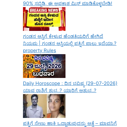
90% ಸಬ್ಸಿಡಿ, ಈ ಅವಕಾಶ ಮಿಸ್ ಮಾಡಿಕೊಳ್ಳಬೇಡಿ!
ಗಂಡನ ಆಸ್ತಿಗೆ ಕೇಳುವ ಹೆಂಡತಿಯರಿಗೆ ಹೇಗಿದೆ
ನಿಯಮ | ಗಂಡನ ಆಸ್ತಿಯಲ್ಲಿ ಪತ್ನಿಗೆ ಪಾಲು ಇದೆಯಾ.?
property Rules
Daily Horoscope : ದಿನ ಭವಿಷ್ಯ (29-07-2026)
ಯಾವ ರಾಶಿಗೆ ಶುಭ..? ಯಾರಿಗೆ ಅಶುಭ..?
ಪತ್ನಿಗೆ ನೇಣು ಹಾಕಿ ಒದ್ದಾಡುವುದನ್ನು ಅತ್ತೆ – ಮಾವನಿಗೆ