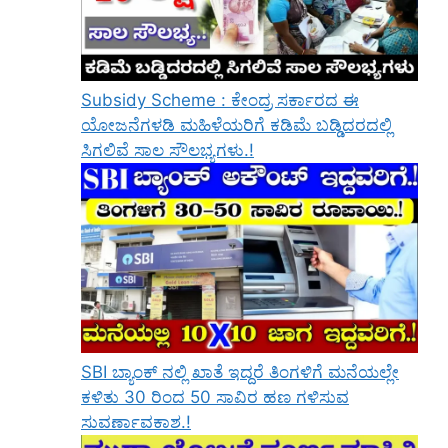
Subsidy Scheme : ಕೇಂದ್ರ ಸರ್ಕಾರದ ಈ
ಯೋಜನೆಗಳಡಿ ಮಹಿಳೆಯರಿಗೆ ಕಡಿಮೆ ಬಡ್ಡಿದರದಲ್ಲಿ
ಸಿಗಲಿವೆ ಸಾಲ ಸೌಲಭ್ಯಗಳು.!
SBI ಬ್ಯಾಂಕ್ ನಲ್ಲಿ ಖಾತೆ ಇದ್ದರೆ ತಿಂಗಳಿಗೆ ಮನೆಯಲ್ಲೇ
ಕಳಿತು 30 ರಿಂದ 50 ಸಾವಿರ ಹಣ ಗಳಿಸುವ
ಸುವರ್ಣಾವಕಾಶ.!