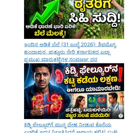
ಇಂದಿನ ಅಡಿಕೆ ಬೆಲೆ (31 ಜುಲೈ 2026): ಶಿವಮೊಗ್ಗ,
ಕುಂದಾಪುರ, ಪುತ್ತೂರು ಸೇರಿ ಕರ್ನಾಟಕದ ಎಲ್ಲಾ
ಪ್ರಮುಖ ಮಾರುಕಟ್ಟೆಗಳ ಸಂಪೂರ್ಣ ದರ
ಕಿಡ್ನಿ ಫೇಲ್ಯೂರ್‌ಗೆ ಮುನ್ನ ದೇಹ ನೀಡುವ ಕೊನೆಯ
ಎಚ್ಚರಿಕೆ ಇದು! ನಿರ್ಲಕ್ಷಿಸಿದರೆ ಅಪಾಯ ಕಟ್ಟಿಟ್ಟ ಬುತ್ತಿ!