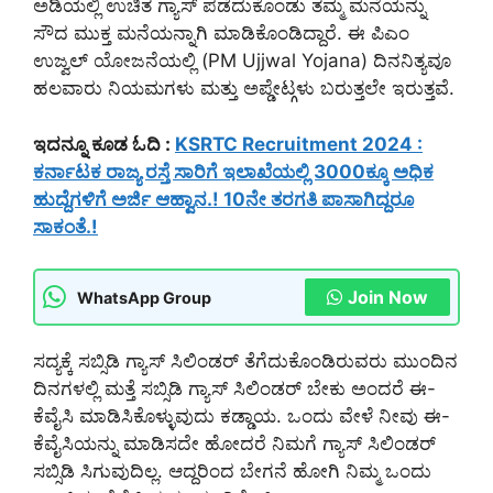
ಅಡಿಯಲ್ಲಿ ಉಚಿತ ಗ್ಯಾಸ್ ಪಡೆದುಕೊಂಡು ತಮ್ಮ ಮನೆಯನ್ನು
ಸೌದ ಮುಕ್ತ ಮನೆಯನ್ನಾಗಿ ಮಾಡಿಕೊಂಡಿದ್ದಾರೆ. ಈ ಪಿಎಂ
ಉಜ್ವಲ್ ಯೋಜನೆಯಲ್ಲಿ (PM Ujjwal Yojana) ದಿನನಿತ್ಯವೂ
ಹಲವಾರು ನಿಯಮಗಳು ಮತ್ತು ಅಪ್ಡೇಟ್ಗಳು ಬರುತ್ತಲೇ ಇರುತ್ತವೆ.
ಇದನ್ನೂ ಕೂಡ ಓದಿ :
KSRTC Recruitment 2024 :
ಕರ್ನಾಟಕ ರಾಜ್ಯ ರಸ್ತೆ ಸಾರಿಗೆ ಇಲಾಖೆಯಲ್ಲಿ 3000ಕ್ಕೂ ಅಧಿಕ
ಹುದ್ದೆಗಳಿಗೆ ಅರ್ಜಿ ಆಹ್ವಾನ.! 10ನೇ ತರಗತಿ ಪಾಸಾಗಿದ್ದರೂ
ಸಾಕಂತೆ.!
Join Now
WhatsApp Group
ಸದ್ಯಕ್ಕೆ ಸಬ್ಸಿಡಿ ಗ್ಯಾಸ್ ಸಿಲಿಂಡರ್ ತೆಗೆದುಕೊಂಡಿರುವರು ಮುಂದಿನ
ದಿನಗಳಲ್ಲಿ ಮತ್ತೆ ಸಬ್ಸಿಡಿ ಗ್ಯಾಸ್ ಸಿಲಿಂಡರ್ ಬೇಕು ಅಂದರೆ ಈ-
ಕೆವೈಸಿ ಮಾಡಿಸಿಕೊಳ್ಳುವುದು ಕಡ್ಡಾಯ. ಒಂದು ವೇಳೆ ನೀವು ಈ-
ಕೆವೈಸಿಯನ್ನು ಮಾಡಿಸದೇ ಹೋದರೆ ನಿಮಗೆ ಗ್ಯಾಸ್ ಸಿಲಿಂಡರ್
ಸಬ್ಸಿಡಿ ಸಿಗುವುದಿಲ್ಲ. ಆದ್ದರಿಂದ ಬೇಗನೆ ಹೋಗಿ ನಿಮ್ಮ ಒಂದು