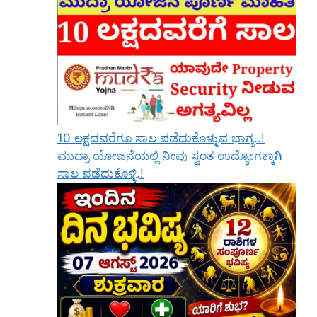
10 ಲಕ್ಷದವರೆಗೂ ಸಾಲ ಪಡೆದುಕೊಳ್ಳುವ ಭಾಗ್ಯ..!
ಮುದ್ರಾ ಯೋಜನೆಯಲ್ಲಿ ನೀವು ಸ್ವಂತ ಉದ್ಯೋಗಕ್ಕಾಗಿ
ಸಾಲ ಪಡೆದುಕೊಳ್ಳಿ.!