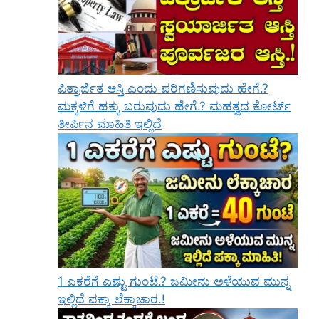
ಪಿತ್ರಾರ್ಜಿತ ಆಸ್ತಿ ಎಂದು ಪರಿಗಣಿಸುವುದು ಹೇಗೆ.?
ಮಕ್ಕಳಿಗೆ ಹಕ್ಕು ಬರುವುದು ಹೇಗೆ.? ಮಹತ್ವದ ಕೋರ್ಟ್
ತೀರ್ಪಿನ ಮಾಹಿತಿ ಇಲ್ಲಿದೆ
1 ಎಕರೆಗೆ ಎಷ್ಟು ಗುಂಟೆ.? ಜಮೀನು ಅಳೆಯುವ ಮುನ್ನ
ಇಲ್ಲಿದೆ ಪಕ್ಕಾ ಲೆಕ್ಕಾಚಾರ.!