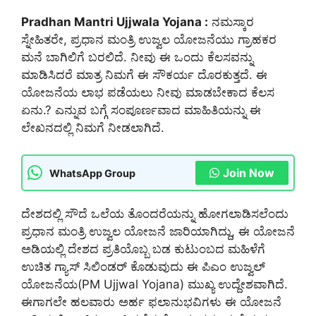
Pradhan Mantri Ujjwala Yojana :
ನಮಸ್ಕಾರ
ಸ್ನೇಹಿತರೇ, ಪ್ರಧಾನ ಮಂತ್ರಿ ಉಜ್ವಲ ಯೋಜನೆಯು ಗ್ರಾಹಕರ
ಮನೆ ಬಾಗಿಲಿಗೆ ಬರಲಿದೆ. ನೀವು ಈ ಒಂದು ಕೆಲಸವನ್ನು
ಮಾಡಿಸಿದರೆ ಮಾತ್ರ ನಿಮಗೆ ಈ ಸೌಕರ್ಯ ದೊರಕುತ್ತದೆ. ಈ
ಯೋಜನೆಯ ಲಾಭ ಪಡೆಯಲು ನೀವು ಮಾಡಬೇಕಾದ ಕೆಲಸ
ಏನು.? ಎನ್ನುವ ಬಗ್ಗೆ ಸಂಪೂರ್ಣವಾದ ಮಾಹಿತಿಯನ್ನು ಈ
ಲೇಖನದಲ್ಲಿ ನಿಮಗೆ ನೀಡಲಾಗಿದೆ.
Join Now
WhatsApp Group
ದೇಶದಲ್ಲಿ ಸೌದೆ ಒಲೆಯ ತೊಂದರೆಯನ್ನು ಹೋಗಲಾಡಿಸಲೆಂದು
ಪ್ರಧಾನ ಮಂತ್ರಿ ಉಜ್ವಲ ಯೋಜನೆ ಜಾರಿಯಾಗಿದ್ದು, ಈ ಯೋಜನೆ
ಅಡಿಯಲ್ಲಿ ದೇಶದ ಪ್ರತಿಯೊಬ್ಬ ಬಡ ಕುಟುಂಬದ ಮಹಿಳೆಗೆ
ಉಚಿತ ಗ್ಯಾಸ್ ಸಿಲಿಂಡರ್ ಕೊಡುವುದು ಈ ಪಿಎಂ ಉಜ್ವಲ್
ಯೋಜನೆಯ(PM Ujjwal Yojana) ಮುಖ್ಯ ಉದ್ದೇಶವಾಗಿದೆ.
ಈಗಾಗಲೇ ಹಲವಾರು ಅರ್ಹ ಫಲಾನುಭವಿಗಳು ಈ ಯೋಜನೆ