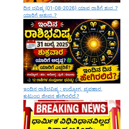
ದಿನ ಭವಿಷ್ಯ (01-08-2026) ಯಾವ ರಾಶಿಗೆ ಶುಭ..?
ಯಾರಿಗೆ ಅಶುಭ..?
ಇಂದಿನ ರಾಶಿಭವಿಷ್ಯ : ಉದ್ಯೋಗ, ವ್ಯವಹಾರ,
ಕುಟುಂಬ ಜೀವನ ಹೇಗಿರಲಿದೆ.?