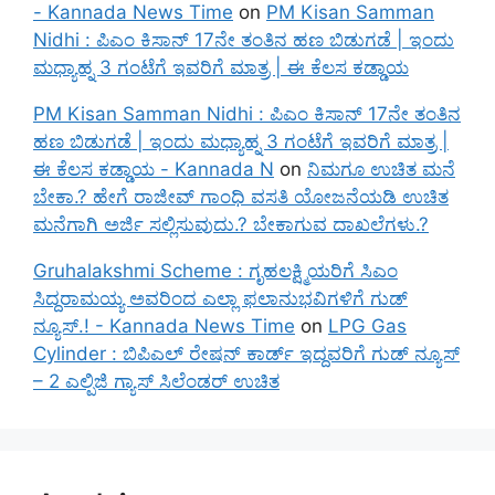
- Kannada News Time
on
PM Kisan Samman
Nidhi : ಪಿಎಂ ಕಿಸಾನ್ 17ನೇ ತಂತಿನ ಹಣ ಬಿಡುಗಡೆ | ಇಂದು
ಮಧ್ಯಾಹ್ನ 3 ಗಂಟೆಗೆ ಇವರಿಗೆ ಮಾತ್ರ | ಈ ಕೆಲಸ ಕಡ್ಡಾಯ
PM Kisan Samman Nidhi : ಪಿಎಂ ಕಿಸಾನ್ 17ನೇ ತಂತಿನ
ಹಣ ಬಿಡುಗಡೆ | ಇಂದು ಮಧ್ಯಾಹ್ನ 3 ಗಂಟೆಗೆ ಇವರಿಗೆ ಮಾತ್ರ |
ಈ ಕೆಲಸ ಕಡ್ಡಾಯ - Kannada N
on
ನಿಮಗೂ ಉಚಿತ ಮನೆ
ಬೇಕಾ.? ಹೇಗೆ ರಾಜೀವ್ ಗಾಂಧಿ ವಸತಿ ಯೋಜನೆಯಡಿ ಉಚಿತ
ಮನೆಗಾಗಿ ಅರ್ಜಿ ಸಲ್ಲಿಸುವುದು.? ಬೇಕಾಗುವ ದಾಖಲೆಗಳು.?
Gruhalakshmi Scheme : ಗೃಹಲಕ್ಷ್ಮಿಯರಿಗೆ ಸಿಎಂ
ಸಿದ್ದರಾಮಯ್ಯ ಅವರಿಂದ ಎಲ್ಲಾ ಫಲಾನುಭವಿಗಳಿಗೆ ಗುಡ್
ನ್ಯೂಸ್.! - Kannada News Time
on
LPG Gas
Cylinder : ಬಿಪಿಎಲ್ ರೇಷನ್ ಕಾರ್ಡ್ ಇದ್ದವರಿಗೆ ಗುಡ್ ನ್ಯೂಸ್
– 2 ಎಲ್ಪಿಜಿ ಗ್ಯಾಸ್ ಸಿಲೆಂಡರ್ ಉಚಿತ