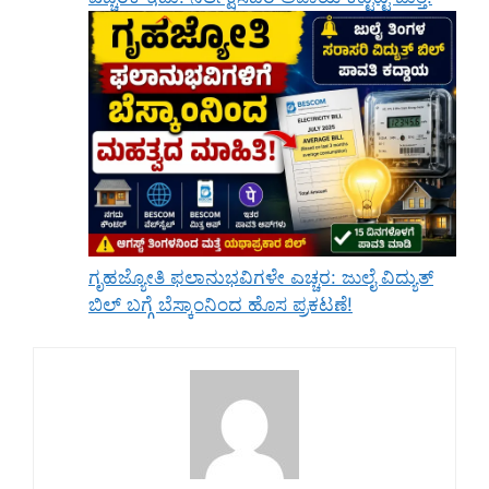
ಗೃಹಜ್ಯೋತಿ ಫಲಾನುಭವಿಗಳೇ ಎಚ್ಚರ: ಜುಲೈ ವಿದ್ಯುತ್
ಬಿಲ್ ಬಗ್ಗೆ ಬೆಸ್ಕಾಂನಿಂದ ಹೊಸ ಪ್ರಕಟಣೆ!