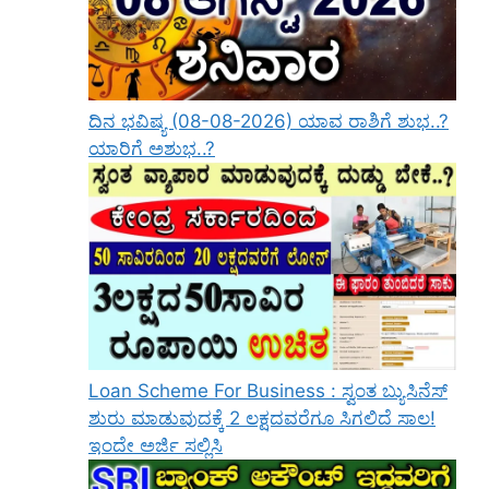
ದಿನ ಭವಿಷ್ಯ (08-08-2026) ಯಾವ ರಾಶಿಗೆ ಶುಭ..?
ಯಾರಿಗೆ ಅಶುಭ..?
Loan Scheme For Business : ಸ್ವಂತ ಬ್ಯುಸಿನೆಸ್
ಶುರು ಮಾಡುವುದಕ್ಕೆ 2 ಲಕ್ಷದವರೆಗೂ ಸಿಗಲಿದೆ ಸಾಲ!
ಇಂದೇ ಅರ್ಜಿ ಸಲ್ಲಿಸಿ