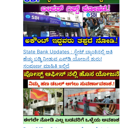
State Bank Updates : ಸ್ಟೇಟ್ ಬ್ಯಾಂಕಿನಲ್ಲಿ ಅತಿ
ಹೆಚ್ಚು ಬಡ್ಡಿ ನೀಡುವ ಎಫ್‌ಡಿ ಯೋಜನೆ ಶುರು!
ಸಂಪೂರ್ಣ ಮಾಹಿತಿ ಇಲ್ಲಿದೆ