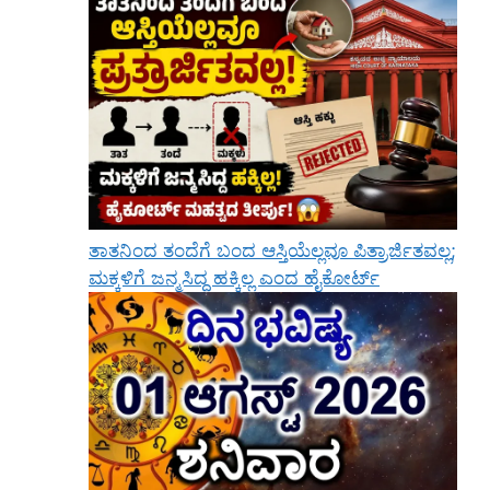
ತಾತನಿಂದ ತಂದೆಗೆ ಬಂದ ಆಸ್ತಿಯೆಲ್ಲವೂ ಪಿತ್ರಾರ್ಜಿತವಲ್ಲ;
ಮಕ್ಕಳಿಗೆ ಜನ್ಮಸಿದ್ಧ ಹಕ್ಕಿಲ್ಲ ಎಂದ ಹೈಕೋರ್ಟ್