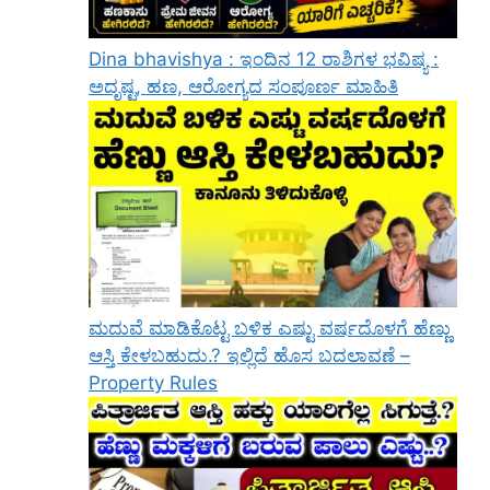
Dina bhavishya : ಇಂದಿನ 12 ರಾಶಿಗಳ ಭವಿಷ್ಯ :
ಅದೃಷ್ಟ, ಹಣ, ಆರೋಗ್ಯದ ಸಂಪೂರ್ಣ ಮಾಹಿತಿ
ಮದುವೆ ಮಾಡಿಕೊಟ್ಟ ಬಳಿಕ ಎಷ್ಟು ವರ್ಷದೊಳಗೆ ಹೆಣ್ಣು
ಆಸ್ತಿ ಕೇಳಬಹುದು.? ಇಲ್ಲಿದೆ ಹೊಸ ಬದಲಾವಣೆ –
Property Rules