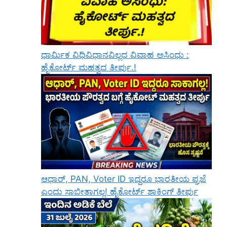
ಧಾರ್ಮಿಕ ವಿಧಿವಿಧಾನವಿಲ್ಲದ ವಿವಾಹ ಅಸಿಂಧು :
ಹೈಕೋರ್ಟ್ ಮಹತ್ವದ ತೀರ್ಪು.!
ಆಧಾರ್, PAN, Voter ID ಇದ್ದರೂ ಭಾರತೀಯ ಪ್ರಜೆ
ಎಂದು ಸಾಬೀತಾಗಲ್ಲ! ಹೈಕೋರ್ಟ್ ಶಾಕಿಂಗ್ ತೀರ್ಪು