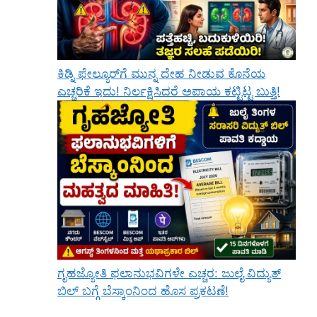
ಕಿಡ್ನಿ ಫೇಲ್ಯೂರ್‌ಗೆ ಮುನ್ನ ದೇಹ ನೀಡುವ ಕೊನೆಯ
ಎಚ್ಚರಿಕೆ ಇದು! ನಿರ್ಲಕ್ಷಿಸಿದರೆ ಅಪಾಯ ಕಟ್ಟಿಟ್ಟ ಬುತ್ತಿ!
ಗೃಹಜ್ಯೋತಿ ಫಲಾನುಭವಿಗಳೇ ಎಚ್ಚರ: ಜುಲೈ ವಿದ್ಯುತ್
ಬಿಲ್ ಬಗ್ಗೆ ಬೆಸ್ಕಾಂನಿಂದ ಹೊಸ ಪ್ರಕಟಣೆ!