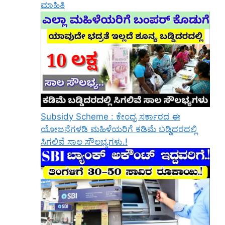
ಮಾಹಿತಿ
Subsidy Scheme : ಕೇಂದ್ರ ಸರ್ಕಾರದ ಈ
ಯೋಜನೆಗಳಡಿ ಮಹಿಳೆಯರಿಗೆ ಕಡಿಮೆ ಬಡ್ಡಿದರದಲ್ಲಿ
ಸಿಗಲಿವೆ ಸಾಲ ಸೌಲಭ್ಯಗಳು.!