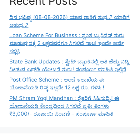
Recent Posts
ದಿನ ಭವಿಷ್ಯ (08-08-2026) ಯಾವ ರಾಶಿಗೆ ಶುಭ..? ಯಾರಿಗೆ
ಅಶುಭ..?
Loan Scheme For Business : ಸ್ವಂತ ಬ್ಯುಸಿನೆಸ್ ಶುರು
ಮಾಡುವುದಕ್ಕೆ 2 ಲಕ್ಷದವರೆಗೂ ಸಿಗಲಿದೆ ಸಾಲ! ಇಂದೇ ಅರ್ಜಿ
ಸಲ್ಲಿಸಿ
State Bank Updates : ಸ್ಟೇಟ್ ಬ್ಯಾಂಕಿನಲ್ಲಿ ಅತಿ ಹೆಚ್ಚು ಬಡ್ಡಿ
ನೀಡುವ ಎಫ್‌ಡಿ ಯೋಜನೆ ಶುರು! ಸಂಪೂರ್ಣ ಮಾಹಿತಿ ಇಲ್ಲಿದೆ
Post Office Scheme : ಅಂಚೆ ಇಲಾಖೆಯ ಈ
ಯೋಜನೆಯಡಿ ರಿಸ್ಕ್‌ ಇಲ್ಲದೇ 12 ಲಕ್ಷ ರೂ. ಗಳಿಸಿ.!
PM Shram Yogi Mandhan : ರೈತರಿಗೆ ಸಿಹಿಸುದ್ಧಿ.! ಈ
ಯೋಜನೆಯಡಿ ಕೇಂದ್ರದಿಂದ ಸಿಗಲಿದೆ ಪ್ರತೀ ತಿಂಗಳು
₹3,000/- ರೂಪಾಯಿ ಪಿಂಚಣಿ – ಸಂಪೂರ್ಣ ಮಾಹಿತಿ