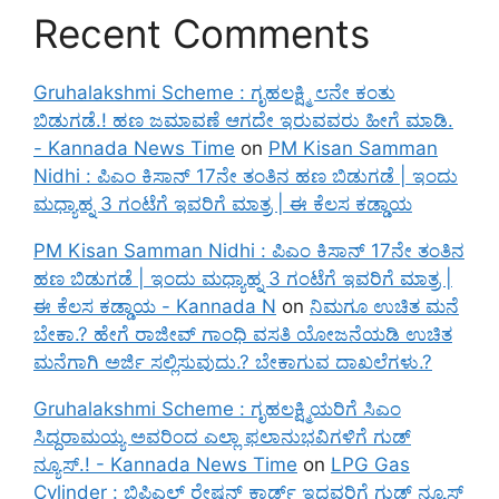
Recent Comments
Gruhalakshmi Scheme : ಗೃಹಲಕ್ಷ್ಮಿ ೮ನೇ ಕಂತು
ಬಿಡುಗಡೆ.! ಹಣ ಜಮಾವಣೆ ಆಗದೇ ಇರುವವರು ಹೀಗೆ ಮಾಡಿ.
- Kannada News Time
on
PM Kisan Samman
Nidhi : ಪಿಎಂ ಕಿಸಾನ್ 17ನೇ ತಂತಿನ ಹಣ ಬಿಡುಗಡೆ | ಇಂದು
ಮಧ್ಯಾಹ್ನ 3 ಗಂಟೆಗೆ ಇವರಿಗೆ ಮಾತ್ರ | ಈ ಕೆಲಸ ಕಡ್ಡಾಯ
PM Kisan Samman Nidhi : ಪಿಎಂ ಕಿಸಾನ್ 17ನೇ ತಂತಿನ
ಹಣ ಬಿಡುಗಡೆ | ಇಂದು ಮಧ್ಯಾಹ್ನ 3 ಗಂಟೆಗೆ ಇವರಿಗೆ ಮಾತ್ರ |
ಈ ಕೆಲಸ ಕಡ್ಡಾಯ - Kannada N
on
ನಿಮಗೂ ಉಚಿತ ಮನೆ
ಬೇಕಾ.? ಹೇಗೆ ರಾಜೀವ್ ಗಾಂಧಿ ವಸತಿ ಯೋಜನೆಯಡಿ ಉಚಿತ
ಮನೆಗಾಗಿ ಅರ್ಜಿ ಸಲ್ಲಿಸುವುದು.? ಬೇಕಾಗುವ ದಾಖಲೆಗಳು.?
Gruhalakshmi Scheme : ಗೃಹಲಕ್ಷ್ಮಿಯರಿಗೆ ಸಿಎಂ
ಸಿದ್ದರಾಮಯ್ಯ ಅವರಿಂದ ಎಲ್ಲಾ ಫಲಾನುಭವಿಗಳಿಗೆ ಗುಡ್
ನ್ಯೂಸ್.! - Kannada News Time
on
LPG Gas
Cylinder : ಬಿಪಿಎಲ್ ರೇಷನ್ ಕಾರ್ಡ್ ಇದ್ದವರಿಗೆ ಗುಡ್ ನ್ಯೂಸ್