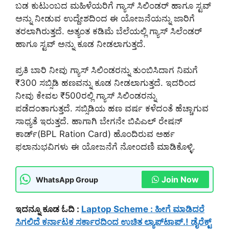
ಬಡ ಕುಟುಂಬದ ಮಹಿಳೆಯರಿಗೆ ಗ್ಯಾಸ್ ಸಿಲಿಂಡರ್ ಹಾಗೂ ಸ್ಟವ್
ಅನ್ನು ನೀಡುವ ಉದ್ದೇಶದಿಂದ ಈ ಯೋಜನೆಯನ್ನು ಜಾರಿಗೆ
ತರಲಾಗಿರುತ್ತದೆ. ಅತ್ಯಂತ ಕಡಿಮೆ ಬೆಲೆಯಲ್ಲಿ ಗ್ಯಾಸ್ ಸಿಲೆಂಡರ್
ಹಾಗೂ ಸ್ಟವ್ ಅನ್ನು ಕೂಡ ನೀಡಲಾಗುತ್ತದೆ.
ಪ್ರತಿ ಬಾರಿ ನೀವು ಗ್ಯಾಸ್ ಸಿಲಿಂಡರನ್ನು ತುಂಬಿಸಿದಾಗ ನಿಮಗೆ
₹300 ಸಬ್ಸಿಡಿ ಹಣವನ್ನು ಕೂಡ ನೀಡಲಾಗುತ್ತದೆ. ಇದರಿಂದ
ನೀವು ಕೇವಲ ₹500ರಲ್ಲಿ ಗ್ಯಾಸ್ ಸಿಲಿಂಡರನ್ನು
ಪಡೆದಂತಾಗುತ್ತದೆ. ಸಬ್ಸಿಡಿಯ ಹಣ ವರ್ಷ ಕಳೆದಂತೆ ಹೆಚ್ಚಾಗುವ
ಸಾಧ್ಯತೆ ಇರುತ್ತದೆ. ಹಾಗಾಗಿ ಬೇಗನೇ ಬಿಪಿಎಲ್ ರೇಷನ್
ಕಾರ್ಡ್(BPL Ration Card) ಹೊಂದಿರುವ ಅರ್ಹ
ಫಲಾನುಭವಿಗಳು ಈ ಯೋಜನೆಗೆ ನೋಂದಣಿ ಮಾಡಿಕೊಳ್ಳಿ.
Join Now
WhatsApp Group
ಇದನ್ನೂ ಕೂಡ ಓದಿ :
Laptop Scheme : ಹೀಗೆ ಮಾಡಿದರೆ
ಸಿಗಲಿದೆ ಕರ್ನಾಟಕ ಸರ್ಕಾರದಿಂದ ಉಚಿತ ಲ್ಯಾಪ್‌ಟಾಪ್.! ಡೈರೆಕ್ಟ್