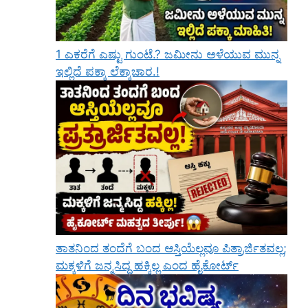
1 ಎಕರೆಗೆ ಎಷ್ಟು ಗುಂಟೆ.? ಜಮೀನು ಅಳೆಯುವ ಮುನ್ನ
ಇಲ್ಲಿದೆ ಪಕ್ಕಾ ಲೆಕ್ಕಾಚಾರ.!
ತಾತನಿಂದ ತಂದೆಗೆ ಬಂದ ಆಸ್ತಿಯೆಲ್ಲವೂ ಪಿತ್ರಾರ್ಜಿತವಲ್ಲ;
ಮಕ್ಕಳಿಗೆ ಜನ್ಮಸಿದ್ಧ ಹಕ್ಕಿಲ್ಲ ಎಂದ ಹೈಕೋರ್ಟ್