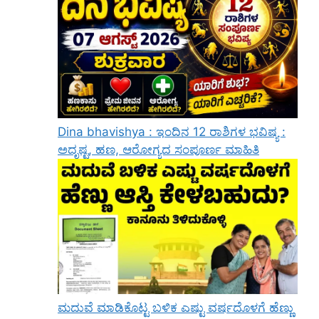
Dina bhavishya : ಇಂದಿನ 12 ರಾಶಿಗಳ ಭವಿಷ್ಯ :
ಅದೃಷ್ಟ, ಹಣ, ಆರೋಗ್ಯದ ಸಂಪೂರ್ಣ ಮಾಹಿತಿ
ಮದುವೆ ಮಾಡಿಕೊಟ್ಟ ಬಳಿಕ ಎಷ್ಟು ವರ್ಷದೊಳಗೆ ಹೆಣ್ಣು