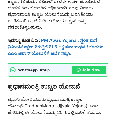
ಕಷ್ಟವಾಗಬಹುದು. ಬಿಪಿಎಲ್ ರೇಷನ್ ಕಾರ್ಡ್ ಹೊಂದಿರುವ
ಅಂತಹ ಕಡು ಬಡವರಿಗೆ ಆರ್ಥಿಕವಾಗಿ ನೆರವು ನೀಡಲು
ಪ್ರಧಾನಮಂತ್ರಿ ಉಜ್ವಲ ಯೋಜನೆಯನ್ನು ಬಳಸಿಕೊಂಡು
ಉಚಿತವಾಗಿ ಗ್ಯಾಸ್ ಸಿಲಿಂಡರ್ ಹಾಗೂ ಸ್ಟವ್ ಅನ್ನು
ಪಡೆದುಕೊಳ್ಳಬಹುದು.
ಇದನ್ನೂ ಕೂಡ ಓದಿ :
PM Awas Yojana : ಸ್ವಂತ ಮನೆ
ನಿರ್ಮಿಸಿಕೊಳ್ಳಲು ಸಿಗುತ್ತಿದೆ ₹1.5 ಲಕ್ಷ ಸಹಾಯಧನ.! ಕೂಡಲೇ
ಪಿಎಂ ಆವಾಸ್ ಯೋಜನೆಗೆ ಅರ್ಜಿ ಸಲ್ಲಿಸಿ.
Join Now
WhatsApp Group
ಪ್ರಧಾನಮಂತ್ರಿ ಉಜ್ವಲ ಯೋಜನೆ
ಪ್ರಧಾನಿ ಮೋದಿಯವರು ಪ್ರಧಾನಮಂತ್ರಿ ಉಜ್ವಲ
ಯೋಜನೆ(PradhanMantri Ujjvala Yojana) ಎಂಬ
ಹೆಸರಿನಲ್ಲಿ ಈ ಯೋಜನೆಯನ್ನು 2016ರಲ್ಲಿ ಜಾರಿಗೆ ತಂದರು.