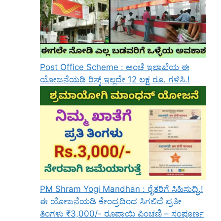
Post Office Scheme : ಅಂಚೆ ಇಲಾಖೆಯ ಈ
ಯೋಜನೆಯಡಿ ರಿಸ್ಕ್‌ ಇಲ್ಲದೇ 12 ಲಕ್ಷ ರೂ. ಗಳಿಸಿ.!
PM Shram Yogi Mandhan : ರೈತರಿಗೆ ಸಿಹಿಸುದ್ಧಿ.!
ಈ ಯೋಜನೆಯಡಿ ಕೇಂದ್ರದಿಂದ ಸಿಗಲಿದೆ ಪ್ರತೀ
ತಿಂಗಳು ₹3,000/- ರೂಪಾಯಿ ಪಿಂಚಣಿ – ಸಂಪೂರ್ಣ