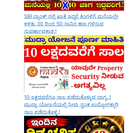
SBI ಬ್ಯಾಂಕ್ ನಲ್ಲಿ ಖಾತೆ ಇದ್ದರೆ ತಿಂಗಳಿಗೆ ಮನೆಯಲ್ಲೇ
ಕಳಿತು 30 ರಿಂದ 50 ಸಾವಿರ ಹಣ ಗಳಿಸುವ
ಸುವರ್ಣಾವಕಾಶ.!
10 ಲಕ್ಷದವರೆಗೂ ಸಾಲ ಪಡೆದುಕೊಳ್ಳುವ ಭಾಗ್ಯ..!
ಮುದ್ರಾ ಯೋಜನೆಯಲ್ಲಿ ನೀವು ಸ್ವಂತ ಉದ್ಯೋಗಕ್ಕಾಗಿ
ಸಾಲ ಪಡೆದುಕೊಳ್ಳಿ.!