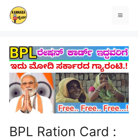
Skip
to
Menu
content
BPL Ration Card :