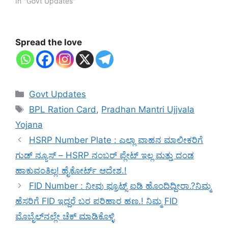
In "Govt Updates"
Spread the love
Categories
Govt Updates
Tags
BPL Ration Card
,
Pradhan Mantri Ujjvala
Yojana
HSRP Number Plate : ಎಲ್ಲಾ ವಾಹನ ಮಾಲೀಕರಿಗೆ
ಗುಡ್ ನ್ಯೂಸ್ – HSRP ನಂಬರ್ ಪ್ಲೇಟ್ ಇಲ್ಲ ಮತ್ತು ದಂಡ
ಹಾಕುವಂತಿಲ್ಲ! ಹೈಕೋರ್ಟ್ ಆದೇಶ.!
FID Number : ನೀವು ಫ್ರೂಟ್ಸ್ ಐಡಿ ಹೊಂದಿದ್ದೀರಾ.?ನಿಮ್ಮ
ಹೆಸರಿಗೆ FID ಇದ್ದರೆ ಬರ ಪರಿಹಾರ ಹಣ.! ನಿಮ್ಮ FID
ಮೊಬೈಲ್‌ನಲ್ಲೇ ಚೆಕ್ ಮಾಡಿಕೊಳ್ಳಿ