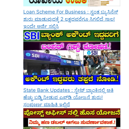
Loan Scheme For Business : ಸ್ವಂತ ಬ್ಯುಸಿನೆಸ್
ಶುರು ಮಾಡುವುದಕ್ಕೆ 2 ಲಕ್ಷದವರೆಗೂ ಸಿಗಲಿದೆ ಸಾಲ!
ಇಂದೇ ಅರ್ಜಿ ಸಲ್ಲಿಸಿ
State Bank Updates : ಸ್ಟೇಟ್ ಬ್ಯಾಂಕಿನಲ್ಲಿ ಅತಿ
ಹೆಚ್ಚು ಬಡ್ಡಿ ನೀಡುವ ಎಫ್‌ಡಿ ಯೋಜನೆ ಶುರು!
ಸಂಪೂರ್ಣ ಮಾಹಿತಿ ಇಲ್ಲಿದೆ