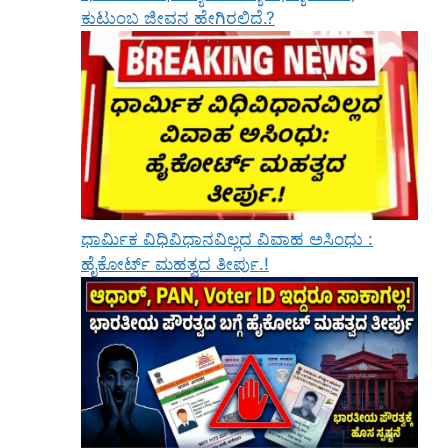
ಕುಟುಂಬ ಜೀವನ ಹೇಗಿರಲಿದೆ.?
ಧಾರ್ಮಿಕ ವಿಧಿವಿಧಾನವಿಲ್ಲದ ವಿವಾಹ ಅಸಿಂಧು :
ಹೈಕೋರ್ಟ್ ಮಹತ್ವದ ತೀರ್ಪು.!