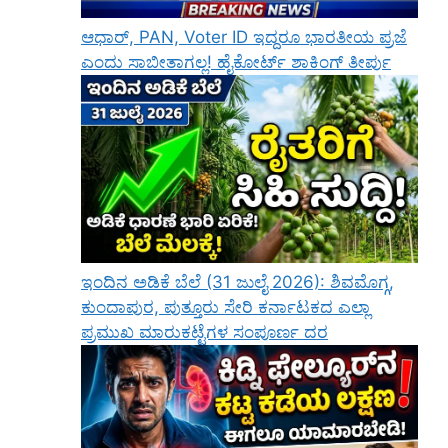
ಆಧಾರ್, PAN, Voter ID ಇದ್ದರೂ ಭಾರತೀಯ ಪ್ರಜೆ
ಎಂದು ಸಾಬೀತಾಗಲ್ಲ! ಹೈಕೋರ್ಟ್ ಶಾಕಿಂಗ್ ತೀರ್ಪು
ಇಂದಿನ ಅಡಿಕೆ ಬೆಲೆ (31 ಜುಲೈ 2026): ಶಿವಮೊಗ್ಗ,
ಕುಂದಾಪುರ, ಪುತ್ತೂರು ಸೇರಿ ಕರ್ನಾಟಕದ ಎಲ್ಲಾ
ಪ್ರಮುಖ ಮಾರುಕಟ್ಟೆಗಳ ಸಂಪೂರ್ಣ ದರ