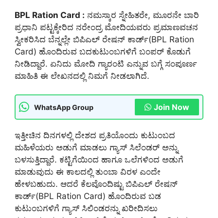
BPL Ration Card :
ನಮಸ್ಕಾರ ಸ್ನೇಹಿತರೇ, ಮೂರನೇ ಬಾರಿ
ಪ್ರಧಾನಿ ಪಟ್ಟಕ್ಕೇರಿದ ನರೇಂದ್ರ ಮೋದಿಯವರು ಪ್ರಮಾಣವಚನ
ಸ್ವೀಕರಿಸಿದ ಬೆನ್ನಲ್ಲೇ ಬಿಪಿಎಲ್ ರೇಷನ್ ಕಾರ್ಡ್(BPL Ration
Card) ಹೊಂದಿರುವ ಬದಕುಟುಂಬಗಳಿಗೆ ಬಂಪರ್ ಕೊಡುಗೆ
ನೀಡಿದ್ದಾರೆ. ಏನಿದು ಮೋದಿ ಗ್ಯಾರಂಟಿ ಎನ್ನುವ ಬಗ್ಗೆ ಸಂಪೂರ್ಣ
ಮಾಹಿತಿ ಈ ಲೇಖನದಲ್ಲಿ ನಿಮಗೆ ನೀಡಲಾಗಿದೆ.
Join Now
WhatsApp Group
ಇತ್ತೀಚಿನ ದಿನಗಳಲ್ಲಿ ದೇಶದ ಪ್ರತಿಯೊಂದು ಕುಟುಂಬದ
ಮಹಿಳೆಯರು ಅಡುಗೆ ಮಾಡಲು ಗ್ಯಾಸ್ ಸಿಲೆಂಡರ್ ಅನ್ನು
ಬಳಸುತ್ತಿದ್ದಾರೆ. ಕಟ್ಟಿಗೆಯಿಂದ ಹಾಗೂ ಒಲೆಗಳಿಂದ ಅಡುಗೆ
ಮಾಡುವುದು ಈ ಕಾಲದಲ್ಲಿ ತುಂಬಾ ವಿರಳ ಎಂದೇ
ಹೇಳಬಹುದು. ಆದರೆ ಕೆಲವೊಂದಿಷ್ಟು ಬಿಪಿಎಲ್ ರೇಷನ್
ಕಾರ್ಡ್(BPL Ration Card) ಹೊಂದಿರುವ ಬಡ
ಕುಟುಂಬಗಳಿಗೆ ಗ್ಯಾಸ್ ಸಿಲಿಂಡರನ್ನು ಖರೀದಿಸಲು