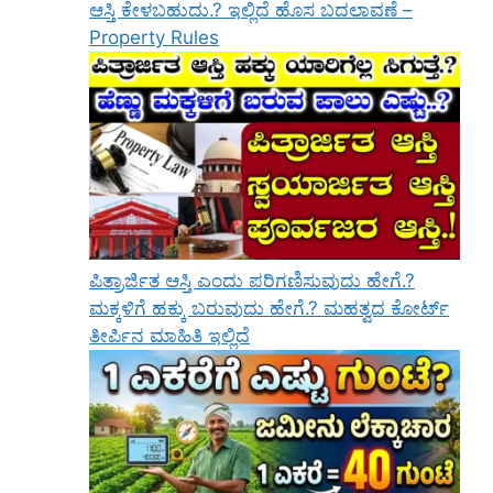
ಆಸ್ತಿ ಕೇಳಬಹುದು.? ಇಲ್ಲಿದೆ ಹೊಸ ಬದಲಾವಣೆ –
Property Rules
ಪಿತ್ರಾರ್ಜಿತ ಆಸ್ತಿ ಎಂದು ಪರಿಗಣಿಸುವುದು ಹೇಗೆ.?
ಮಕ್ಕಳಿಗೆ ಹಕ್ಕು ಬರುವುದು ಹೇಗೆ.? ಮಹತ್ವದ ಕೋರ್ಟ್
ತೀರ್ಪಿನ ಮಾಹಿತಿ ಇಲ್ಲಿದೆ