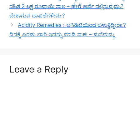
ಸಹಿತ 2 ಲಕ್ಷ ರೂಪಾಯಿ ಸಾಲ – ಹೇಗೆ ಅರ್ಜಿ ಸಲ್ಲಿಸುವುದು.?
ಬೇಕಾಗುವ ದಾಖಲೆಗಳೇನು.?
Acidity Remedies : ಅಸಿಡಿಟಿಯಿಂದ ಬಳುತ್ತಿದ್ದೀರಾ.?
ದಿನಕ್ಕೆ ಎರಡು ಬಾರಿ ಇದನ್ನು ಮಾಡಿ ಸಾಕು – ಮನೆಮದ್ದು
Leave a Reply