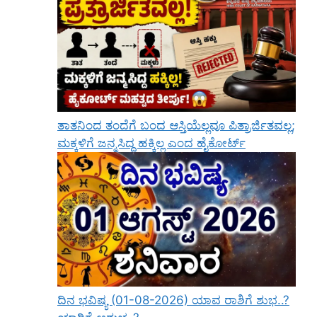
ತಾತನಿಂದ ತಂದೆಗೆ ಬಂದ ಆಸ್ತಿಯೆಲ್ಲವೂ ಪಿತ್ರಾರ್ಜಿತವಲ್ಲ;
ಮಕ್ಕಳಿಗೆ ಜನ್ಮಸಿದ್ಧ ಹಕ್ಕಿಲ್ಲ ಎಂದ ಹೈಕೋರ್ಟ್
ದಿನ ಭವಿಷ್ಯ (01-08-2026) ಯಾವ ರಾಶಿಗೆ ಶುಭ..?