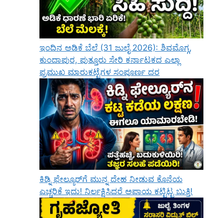
ಇಂದಿನ ಅಡಿಕೆ ಬೆಲೆ (31 ಜುಲೈ 2026): ಶಿವಮೊಗ್ಗ,
ಕುಂದಾಪುರ, ಪುತ್ತೂರು ಸೇರಿ ಕರ್ನಾಟಕದ ಎಲ್ಲಾ
ಪ್ರಮುಖ ಮಾರುಕಟ್ಟೆಗಳ ಸಂಪೂರ್ಣ ದರ
ಕಿಡ್ನಿ ಫೇಲ್ಯೂರ್‌ಗೆ ಮುನ್ನ ದೇಹ ನೀಡುವ ಕೊನೆಯ
ಎಚ್ಚರಿಕೆ ಇದು! ನಿರ್ಲಕ್ಷಿಸಿದರೆ ಅಪಾಯ ಕಟ್ಟಿಟ್ಟ ಬುತ್ತಿ!