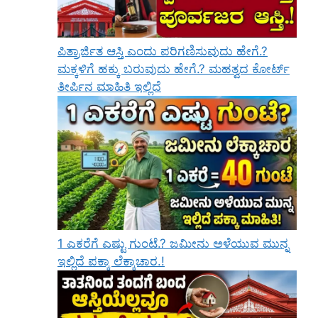
ಪಿತ್ರಾರ್ಜಿತ ಆಸ್ತಿ ಎಂದು ಪರಿಗಣಿಸುವುದು ಹೇಗೆ.?
ಮಕ್ಕಳಿಗೆ ಹಕ್ಕು ಬರುವುದು ಹೇಗೆ.? ಮಹತ್ವದ ಕೋರ್ಟ್
ತೀರ್ಪಿನ ಮಾಹಿತಿ ಇಲ್ಲಿದೆ
1 ಎಕರೆಗೆ ಎಷ್ಟು ಗುಂಟೆ.? ಜಮೀನು ಅಳೆಯುವ ಮುನ್ನ
ಇಲ್ಲಿದೆ ಪಕ್ಕಾ ಲೆಕ್ಕಾಚಾರ.!