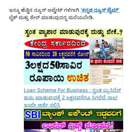
ಇನ್ನೂ ಹೆಚ್ಚಿನ ನ್ಯೂಸ್ ಅಪ್ಡೇಟ್ ಗಳಿಗಾಗಿ
‘ಕನ್ನಡ ನ್ಯೂಸ್ ಟೈಮ್’
ಲೈಕ್ ಮತ್ತು ಶೇರ್ ಮಾಡುವುದನ್ನ ಮರೆಯಬೇಡಿ.
Loan Scheme For Business : ಸ್ವಂತ ಬ್ಯುಸಿನೆಸ್
ಶುರು ಮಾಡುವುದಕ್ಕೆ 2 ಲಕ್ಷದವರೆಗೂ ಸಿಗಲಿದೆ ಸಾಲ!
ಇಂದೇ ಅರ್ಜಿ ಸಲ್ಲಿಸಿ