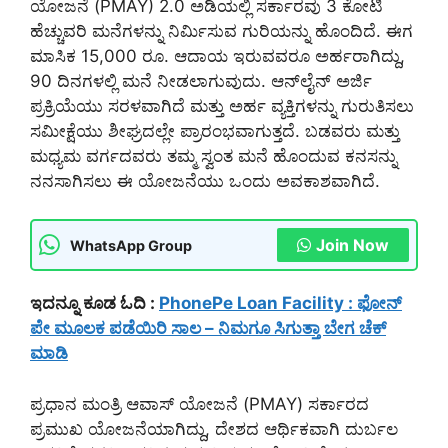
ಯೋಜನೆ (PMAY) 2.0 ಅಡಿಯಲ್ಲಿ ಸರ್ಕಾರವು 3 ಕೋಟಿ
ಹೆಚ್ಚುವರಿ ಮನೆಗಳನ್ನು ನಿರ್ಮಿಸುವ ಗುರಿಯನ್ನು ಹೊಂದಿದೆ. ಈಗ
ಮಾಸಿಕ 15,000 ರೂ. ಆದಾಯ ಇರುವವರೂ ಅರ್ಹರಾಗಿದ್ದು,
90 ದಿನಗಳಲ್ಲಿ ಮನೆ ನೀಡಲಾಗುವುದು. ಆನ್‌ಲೈನ್ ಅರ್ಜಿ
ಪ್ರಕ್ರಿಯೆಯು ಸರಳವಾಗಿದೆ ಮತ್ತು ಅರ್ಹ ವ್ಯಕ್ತಿಗಳನ್ನು ಗುರುತಿಸಲು
ಸಮೀಕ್ಷೆಯು ಶೀಘ್ರದಲ್ಲೇ ಪ್ರಾರಂಭವಾಗುತ್ತದೆ. ಬಡವರು ಮತ್ತು
ಮಧ್ಯಮ ವರ್ಗದವರು ತಮ್ಮ ಸ್ವಂತ ಮನೆ ಹೊಂದುವ ಕನಸನ್ನು
ನನಸಾಗಿಸಲು ಈ ಯೋಜನೆಯು ಒಂದು ಅವಕಾಶವಾಗಿದೆ.
Join Now
WhatsApp Group
ಇದನ್ನೂ ಕೂಡ ಓದಿ :
PhonePe Loan Facility : ಫೋನ್
ಪೇ ಮೂಲಕ ಪಡೆಯಿರಿ ಸಾಲ – ನಿಮಗೂ ಸಿಗುತ್ತಾ ಬೇಗ ಚೆಕ್
ಮಾಡಿ
ಪ್ರಧಾನ ಮಂತ್ರಿ ಆವಾಸ್ ಯೋಜನೆ (PMAY) ಸರ್ಕಾರದ
ಪ್ರಮುಖ ಯೋಜನೆಯಾಗಿದ್ದು, ದೇಶದ ಆರ್ಥಿಕವಾಗಿ ದುರ್ಬಲ