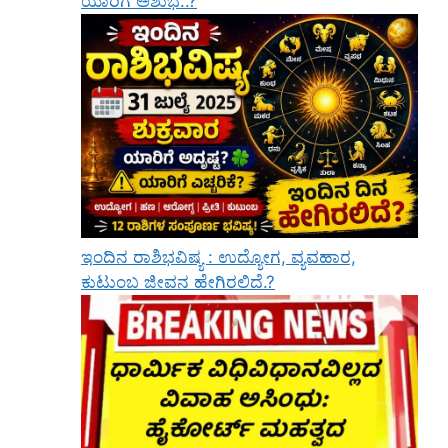
ಯಾರಿಗೆ ಅಶುಭ..?
ಇಂದಿನ ರಾಶಿಭವಿಷ್ಯ : ಉದ್ಯೋಗ, ವ್ಯವಹಾರ,
ಕುಟುಂಬ ಜೀವನ ಹೇಗಿರಲಿದೆ.?