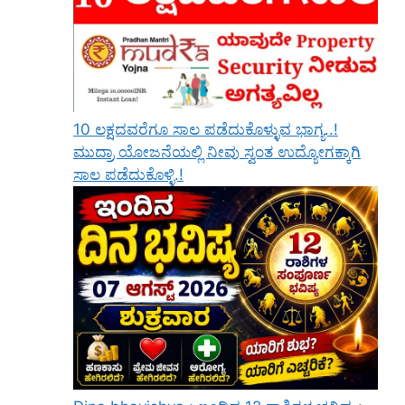
10 ಲಕ್ಷದವರೆಗೂ ಸಾಲ ಪಡೆದುಕೊಳ್ಳುವ ಭಾಗ್ಯ..!
ಮುದ್ರಾ ಯೋಜನೆಯಲ್ಲಿ ನೀವು ಸ್ವಂತ ಉದ್ಯೋಗಕ್ಕಾಗಿ
ಸಾಲ ಪಡೆದುಕೊಳ್ಳಿ.!