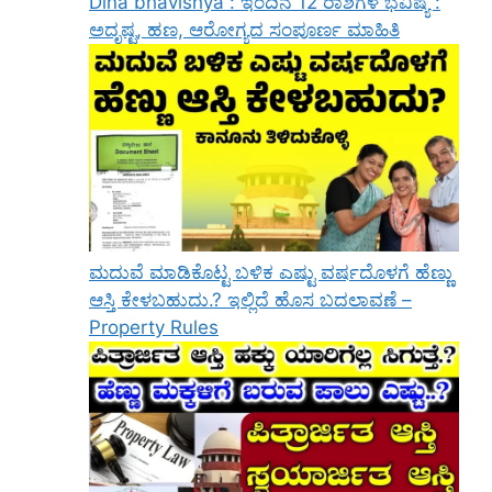
Dina bhavishya : ಇಂದಿನ 12 ರಾಶಿಗಳ ಭವಿಷ್ಯ :
ಅದೃಷ್ಟ, ಹಣ, ಆರೋಗ್ಯದ ಸಂಪೂರ್ಣ ಮಾಹಿತಿ
ಮದುವೆ ಮಾಡಿಕೊಟ್ಟ ಬಳಿಕ ಎಷ್ಟು ವರ್ಷದೊಳಗೆ ಹೆಣ್ಣು
ಆಸ್ತಿ ಕೇಳಬಹುದು.? ಇಲ್ಲಿದೆ ಹೊಸ ಬದಲಾವಣೆ –
Property Rules