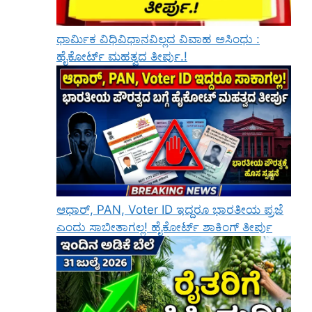
ಧಾರ್ಮಿಕ ವಿಧಿವಿಧಾನವಿಲ್ಲದ ವಿವಾಹ ಅಸಿಂಧು :
ಹೈಕೋರ್ಟ್ ಮಹತ್ವದ ತೀರ್ಪು.!
ಆಧಾರ್, PAN, Voter ID ಇದ್ದರೂ ಭಾರತೀಯ ಪ್ರಜೆ
ಎಂದು ಸಾಬೀತಾಗಲ್ಲ! ಹೈಕೋರ್ಟ್ ಶಾಕಿಂಗ್ ತೀರ್ಪು