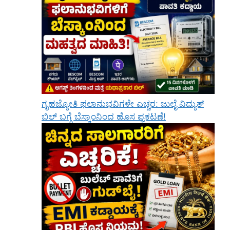
ಗೃಹಜ್ಯೋತಿ ಫಲಾನುಭವಿಗಳೇ ಎಚ್ಚರ: ಜುಲೈ ವಿದ್ಯುತ್
ಬಿಲ್ ಬಗ್ಗೆ ಬೆಸ್ಕಾಂನಿಂದ ಹೊಸ ಪ್ರಕಟಣೆ!