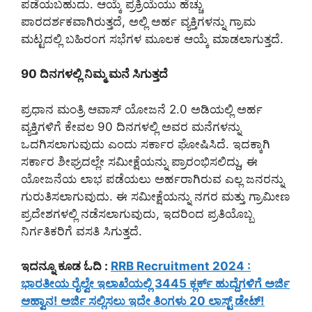
ಪಡೆಯಬಹುದು. ಆಯ್ಕೆ ಪ್ರಕ್ರಿಯೆಯು ಹೆಚ್ಚು
ಪಾರದರ್ಶಕವಾಗಿರುತ್ತದೆ, ಅಲ್ಲಿ ಅರ್ಹ ವ್ಯಕ್ತಿಗಳನ್ನು ಗ್ರಾಮ
ಮಟ್ಟದಲ್ಲಿ ಬಹಿರಂಗ ಸಭೆಗಳ ಮೂಲಕ ಆಯ್ಕೆ ಮಾಡಲಾಗುತ್ತದೆ.
90 ದಿನಗಳಲ್ಲಿ ನಿಮ್ಮ ಮನೆ ಸಿಗುತ್ತದೆ
ಪ್ರಧಾನ ಮಂತ್ರಿ ಆವಾಸ್ ಯೋಜನೆ 2.0 ಅಡಿಯಲ್ಲಿ ಅರ್ಹ
ವ್ಯಕ್ತಿಗಳಿಗೆ ಕೇವಲ 90 ದಿನಗಳಲ್ಲಿ ಅವರ ಮನೆಗಳನ್ನು
ಒದಗಿಸಲಾಗುವುದು ಎಂದು ಸರ್ಕಾರ ಘೋಷಿಸಿದೆ. ಇದಕ್ಕಾಗಿ
ಸರ್ಕಾರ ಶೀಘ್ರದಲ್ಲೇ ಸಮೀಕ್ಷೆಯನ್ನು ಪ್ರಾರಂಭಿಸಲಿದ್ದು, ಈ
ಯೋಜನೆಯ ಲಾಭ ಪಡೆಯಲು ಅರ್ಹರಾಗಿರುವ ಎಲ್ಲ ಜನರನ್ನು
ಗುರುತಿಸಲಾಗುವುದು. ಈ ಸಮೀಕ್ಷೆಯನ್ನು ನಗರ ಮತ್ತು ಗ್ರಾಮೀಣ
ಪ್ರದೇಶಗಳಲ್ಲಿ ನಡೆಸಲಾಗುವುದು, ಇದರಿಂದ ಪ್ರತಿಯೊಬ್ಬ
ನಿರ್ಗತಿಕರಿಗೆ ವಸತಿ ಸಿಗುತ್ತದೆ.
ಇದನ್ನೂ ಕೂಡ ಓದಿ :
RRB Recruitment 2024 :
ಭಾರತೀಯ ರೈಲ್ವೇ ಇಲಾಖೆಯಲ್ಲಿ 3445 ಕ್ಲರ್ಕ್ ಹುದ್ದೆಗಳಿಗೆ ಅರ್ಜಿ
ಆಹ್ವಾನ! ಅರ್ಜಿ ಸಲ್ಲಿಸಲು ಇದೇ ತಿಂಗಳು 20 ಲಾಸ್ಟ್ ಡೇಟ್!