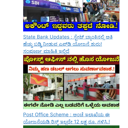
State Bank Updates : ಸ್ಟೇಟ್ ಬ್ಯಾಂಕಿನಲ್ಲಿ ಅತಿ
ಹೆಚ್ಚು ಬಡ್ಡಿ ನೀಡುವ ಎಫ್‌ಡಿ ಯೋಜನೆ ಶುರು!
ಸಂಪೂರ್ಣ ಮಾಹಿತಿ ಇಲ್ಲಿದೆ
Post Office Scheme : ಅಂಚೆ ಇಲಾಖೆಯ ಈ
ಯೋಜನೆಯಡಿ ರಿಸ್ಕ್‌ ಇಲ್ಲದೇ 12 ಲಕ್ಷ ರೂ. ಗಳಿಸಿ.!