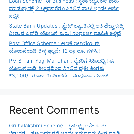
Loan Scheme For Business : ಸ್ವಂತ ಬ್ಯುಸಿನೆಸ್ ಶುರು
ಮಾಡುವುದಕ್ಕೆ 2 ಲಕ್ಷದವರೆಗೂ ಸಿಗಲಿದೆ ಸಾಲ! ಇಂದೇ ಅರ್ಜಿ
ಸಲ್ಲಿಸಿ
State Bank Updates : ಸ್ಟೇಟ್ ಬ್ಯಾಂಕಿನಲ್ಲಿ ಅತಿ ಹೆಚ್ಚು ಬಡ್ಡಿ
ನೀಡುವ ಎಫ್‌ಡಿ ಯೋಜನೆ ಶುರು! ಸಂಪೂರ್ಣ ಮಾಹಿತಿ ಇಲ್ಲಿದೆ
Post Office Scheme : ಅಂಚೆ ಇಲಾಖೆಯ ಈ
ಯೋಜನೆಯಡಿ ರಿಸ್ಕ್‌ ಇಲ್ಲದೇ 12 ಲಕ್ಷ ರೂ. ಗಳಿಸಿ.!
PM Shram Yogi Mandhan : ರೈತರಿಗೆ ಸಿಹಿಸುದ್ಧಿ.! ಈ
ಯೋಜನೆಯಡಿ ಕೇಂದ್ರದಿಂದ ಸಿಗಲಿದೆ ಪ್ರತೀ ತಿಂಗಳು
₹3,000/- ರೂಪಾಯಿ ಪಿಂಚಣಿ – ಸಂಪೂರ್ಣ ಮಾಹಿತಿ
Recent Comments
Gruhalakshmi Scheme : ಗೃಹಲಕ್ಷ್ಮಿ ೮ನೇ ಕಂತು
ಬಿಡುಗಡೆ.! ಹಣ ಜಮಾವಣೆ ಆಗದೇ ಇರುವವರು ಹೀಗೆ ಮಾಡಿ.