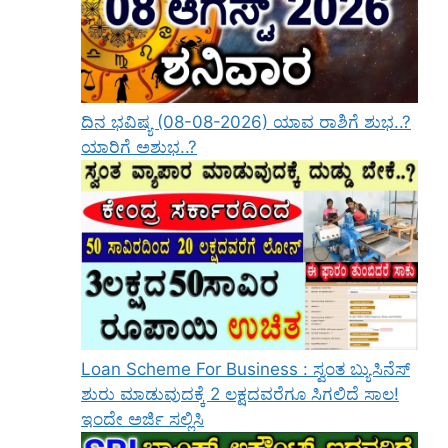
ದಿನ ಭವಿಷ್ಯ (08-08-2026) ಯಾವ ರಾಶಿಗೆ ಶುಭ..?
ಯಾರಿಗೆ ಅಶುಭ..?
Loan Scheme For Business : ಸ್ವಂತ ಬ್ಯುಸಿನೆಸ್
ಶುರು ಮಾಡುವುದಕ್ಕೆ 2 ಲಕ್ಷದವರೆಗೂ ಸಿಗಲಿದೆ ಸಾಲ!
ಇಂದೇ ಅರ್ಜಿ ಸಲ್ಲಿಸಿ