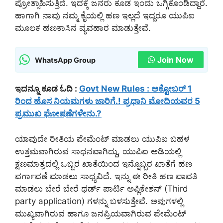
ಪ್ರೋತ್ಸಾಹಿಸುತ್ತಿದೆ. ಇದಕ್ಕೆ ಜನರು ಕೂಡ ಇಂದು ಒಗ್ಗಿಕೊಂಡಿದ್ದಾರೆ.
ಹಾಗಾಗಿ ನಾವು ನಮ್ಮ ಕೈಯಲ್ಲಿ ಹಣ ಇಲ್ಲದೆ ಇದ್ದರೂ ಯುಪಿಐ
ಮೂಲಕ ಹಣಕಾಸಿನ ವ್ಯವಹಾರ ಮಾಡುತ್ತೇವೆ.
Join Now
WhatsApp Group
ಇದನ್ನೂ ಕೂಡ ಓದಿ :
Govt New Rules : ಅಕ್ಟೋಬರ್ 1
ರಿಂದ ಹೊಸ ನಿಯಮಗಳು ಜಾರಿಗೆ.! ಪ್ರಧಾನಿ ಮೋದಿಯವರ 5
ಪ್ರಮುಖ ಘೋಷಣೆಗಳೇನು.?
ಯಾವುದೇ ರೀತಿಯ ಪೇಮೆಂಟ್ ಮಾಡಲು ಯುಪಿಐ ಬಹಳ
ಉತ್ತಮವಾಗಿರುವ ಸಾಧನವಾಗಿದ್ದು, ಯುಪಿಐ ಅಡಿಯಲ್ಲಿ
ಕ್ಷಣಮಾತ್ರದಲ್ಲಿ ಒಬ್ಬರ ಖಾತೆಯಿಂದ ಇನ್ನೊಬ್ಬರ ಖಾತೆಗೆ ಹಣ
ವರ್ಗಾವಣೆ ಮಾಡಲು ಸಾಧ್ಯವಿದೆ. ಇನ್ನು ಈ ರೀತಿ ಹಣ ಪಾವತಿ
ಮಾಡಲು ಬೇರೆ ಬೇರೆ ಥರ್ಡ್ ಪಾರ್ಟಿ ಅಪ್ಲಿಕೇಶನ್ (Third
party application) ಗಳನ್ನು ಬಳಸುತ್ತೇವೆ. ಅವುಗಳಲ್ಲಿ
ಮುಖ್ಯವಾಗಿರುವ ಹಾಗೂ ಜನಪ್ರಿಯವಾಗಿರುವ ಪೇಮೆಂಟ್