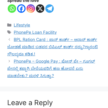
Spread the love
Categories
Lifestyle
Tags
PhonePe Loan Facility
BPL Ration Card : ಪಾನ್ ಕಾರ್ಡ್ – ಆಧಾರ್ ಕಾರ್ಡ್
ಜೋಡಣೆ ಮಾಡಿದ ಬಡವರ ಬಿಪಿಎಲ್ ಕಾರ್ಡ್ ರದ್ದು.?ಗ್ಯಾರಂಟಿ
ಸೌಲಭ್ಯವೂ ಕಡಿತ.!
PhonePe – Google Pay : ಫೋನ್ ಪೇ – ಗೂಗಲ್
ಪೇನಲ್ಲಿ ತಪ್ಪಾಗಿ ಬೇರೆಯವರಿಗೆ ಹಣ ಹೋದರೆ ಏನು
ಮಾಡಬೇಕು.? ಮರಳಿ ಸಿಗುತ್ತಾ.?
Leave a Reply