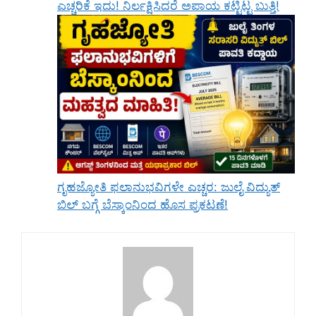
ಎಚ್ಚರಿಕೆ ಇದು! ನಿರ್ಲಕ್ಷಿಸಿದರೆ ಅಪಾಯ ಕಟ್ಟಿಟ್ಟ ಬುತ್ತಿ!
ಗೃಹಜ್ಯೋತಿ ಫಲಾನುಭವಿಗಳೇ ಎಚ್ಚರ: ಜುಲೈ ವಿದ್ಯುತ್
ಬಿಲ್ ಬಗ್ಗೆ ಬೆಸ್ಕಾಂನಿಂದ ಹೊಸ ಪ್ರಕಟಣೆ!