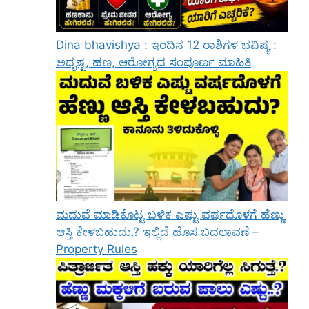
Dina bhavishya : ಇಂದಿನ 12 ರಾಶಿಗಳ ಭವಿಷ್ಯ :
ಅದೃಷ್ಟ, ಹಣ, ಆರೋಗ್ಯದ ಸಂಪೂರ್ಣ ಮಾಹಿತಿ
ಮದುವೆ ಮಾಡಿಕೊಟ್ಟ ಬಳಿಕ ಎಷ್ಟು ವರ್ಷದೊಳಗೆ ಹೆಣ್ಣು
ಆಸ್ತಿ ಕೇಳಬಹುದು.? ಇಲ್ಲಿದೆ ಹೊಸ ಬದಲಾವಣೆ –
Property Rules