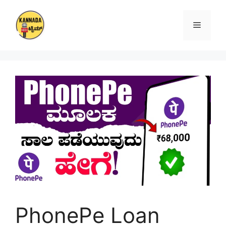
Skip
to
Menu
content
PhonePe Loan