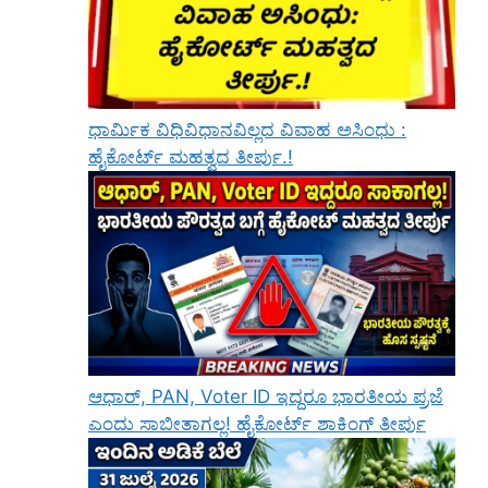
ಧಾರ್ಮಿಕ ವಿಧಿವಿಧಾನವಿಲ್ಲದ ವಿವಾಹ ಅಸಿಂಧು :
ಹೈಕೋರ್ಟ್ ಮಹತ್ವದ ತೀರ್ಪು.!
ಆಧಾರ್, PAN, Voter ID ಇದ್ದರೂ ಭಾರತೀಯ ಪ್ರಜೆ
ಎಂದು ಸಾಬೀತಾಗಲ್ಲ! ಹೈಕೋರ್ಟ್ ಶಾಕಿಂಗ್ ತೀರ್ಪು