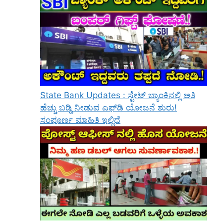
State Bank Updates : ಸ್ಟೇಟ್ ಬ್ಯಾಂಕಿನಲ್ಲಿ ಅತಿ
ಹೆಚ್ಚು ಬಡ್ಡಿ ನೀಡುವ ಎಫ್‌ಡಿ ಯೋಜನೆ ಶುರು!
ಸಂಪೂರ್ಣ ಮಾಹಿತಿ ಇಲ್ಲಿದೆ