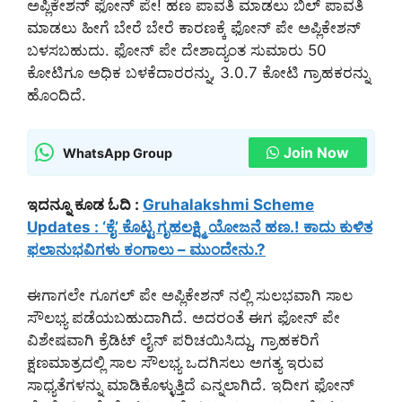
ಅಪ್ಲಿಕೇಶನ್ ಫೋನ್ ಪೇ! ಹಣ ಪಾವತಿ ಮಾಡಲು ಬಿಲ್ ಪಾವತಿ
ಮಾಡಲು ಹೀಗೆ ಬೇರೆ ಬೇರೆ ಕಾರಣಕ್ಕೆ ಫೋನ್ ಪೇ ಅಪ್ಲಿಕೇಶನ್
ಬಳಸಬಹುದು. ಫೋನ್ ಪೇ ದೇಶಾದ್ಯಂತ ಸುಮಾರು 50
ಕೋಟಿಗೂ ಅಧಿಕ ಬಳಕೆದಾರರನ್ನು, 3.0.7 ಕೋಟಿ ಗ್ರಾಹಕರನ್ನು
ಹೊಂದಿದೆ.
Join Now
WhatsApp Group
ಇದನ್ನೂ ಕೂಡ ಓದಿ :
Gruhalakshmi Scheme
Updates : ‘ಕೈ’ ಕೊಟ್ಟ ಗೃಹಲಕ್ಷ್ಮಿ ಯೋಜನೆ ಹಣ.! ಕಾದು ಕುಳಿತ
ಫಲಾನುಭವಿಗಳು ಕಂಗಾಲು – ಮುಂದೇನು.?
ಈಗಾಗಲೇ ಗೂಗಲ್ ಪೇ ಅಪ್ಲಿಕೇಶನ್ ನಲ್ಲಿ ಸುಲಭವಾಗಿ ಸಾಲ
ಸೌಲಭ್ಯ ಪಡೆಯಬಹುದಾಗಿದೆ. ಅದರಂತೆ ಈಗ ಫೋನ್ ಪೇ
ವಿಶೇಷವಾಗಿ ಕ್ರೆಡಿಟ್ ಲೈನ್ ಪರಿಚಯಿಸಿದ್ದು, ಗ್ರಾಹಕರಿಗೆ
ಕ್ಷಣಮಾತ್ರದಲ್ಲಿ ಸಾಲ ಸೌಲಭ್ಯ ಒದಗಿಸಲು ಅಗತ್ಯ ಇರುವ
ಸಾಧ್ಯತೆಗಳನ್ನು ಮಾಡಿಕೊಳ್ಳುತ್ತಿದೆ ಎನ್ನಲಾಗಿದೆ. ಇದೀಗ ಫೋನ್