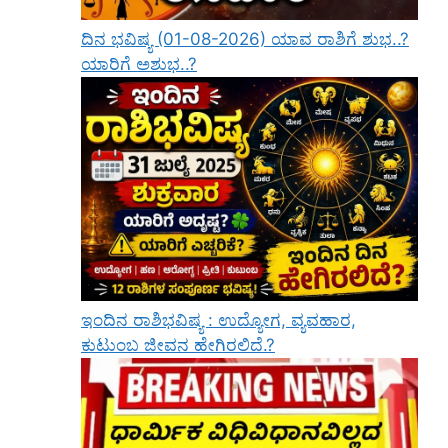
ದಿನ ಭವಿಷ್ಯ (01-08-2026) ಯಾವ ರಾಶಿಗೆ ಶುಭ..?
ಯಾರಿಗೆ ಅಶುಭ..?
ಇಂದಿನ ರಾಶಿಭವಿಷ್ಯ : ಉದ್ಯೋಗ, ವ್ಯವಹಾರ,
ಕುಟುಂಬ ಜೀವನ ಹೇಗಿರಲಿದೆ.?