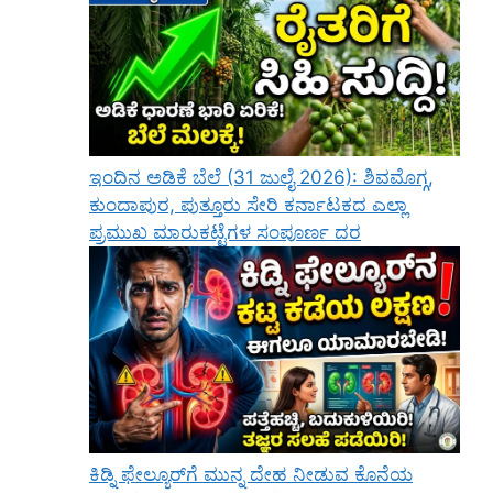
ಇಂದಿನ ಅಡಿಕೆ ಬೆಲೆ (31 ಜುಲೈ 2026): ಶಿವಮೊಗ್ಗ,
ಕುಂದಾಪುರ, ಪುತ್ತೂರು ಸೇರಿ ಕರ್ನಾಟಕದ ಎಲ್ಲಾ
ಪ್ರಮುಖ ಮಾರುಕಟ್ಟೆಗಳ ಸಂಪೂರ್ಣ ದರ
ಕಿಡ್ನಿ ಫೇಲ್ಯೂರ್‌ಗೆ ಮುನ್ನ ದೇಹ ನೀಡುವ ಕೊನೆಯ