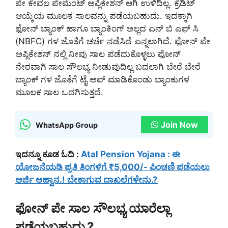
ಪೇ ಕೇವಲ ಪೇಮೆಂಟ್ ಅಪ್ಲಿಕೇಶನ್ ಆಗಿ ಉಳಿದಿಲ್ಲ. ಕ್ರೆಡಿಟ್
ಆಯ್ಕೆಯ ಮೂಲಕ ಸಾಲವನ್ನು ಪಡೆಯಬಹುದು. ಇದಕ್ಕಾಗಿ
ಫೋನ್ ಬ್ಯಾಂಕ್ ಹಾಗೂ ಬ್ಯಾಂಕಿಂಗ್ ಅಲ್ಲದ ಎನ್ ಬಿ ಎಫ್ ಸಿ
(NBFC) ಗಳ ಜೊತೆಗೆ ಚರ್ಚೆ ನಡೆಸಿದೆ ಎನ್ನಲಾಗಿದೆ. ಫೋನ್ ಪೇ
ಅಪ್ಲಿಕೇಶನ್ ನಲ್ಲಿ ನೀವು ಸಾಲ ಪಡೆದುಕೊಳ್ಳಲು ಫೋನ್
ನೇರವಾಗಿ ಸಾಲ ಸೌಲಭ್ಯ ನೀಡುವುದಿಲ್ಲ ಬದಲಾಗಿ ಬೇರೆ ಬೇರೆ
ಬ್ಯಾಂಕ್ ಗಳ ಜೊತೆಗೆ ಟೈ ಅಪ್ ಮಾಡಿಕೊಂಡು ಬ್ಯಾಂಕುಗಳ
ಮೂಲಕ ಸಾಲ ಒದಗಿಸುತ್ತದೆ.
Join Now
WhatsApp Group
ಇದನ್ನೂ ಕೂಡ ಓದಿ :
Atal Pension Yojana : ಈ
ಯೋಜನೆಯಡಿ ಪ್ರತಿ ತಿಂಗಳಿಗೆ ₹5,000/- ಪಿಂಚಣಿ ಪಡೆಯಲು
ಅರ್ಜಿ ಆಹ್ವಾನ.! ಬೇಕಾಗುವ ದಾಖಲೆಗಳೇನು.?
ಫೋನ್ ಪೇ ಸಾಲ ಸೌಲಭ್ಯ ಯಾರೆಲ್ಲಾ
ಪಡೆಯಬಹುದು.?