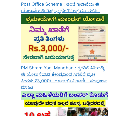
Post Office Scheme : ಅಂಚೆ ಇಲಾಖೆಯ ಈ
ಯೋಜನೆಯಡಿ ರಿಸ್ಕ್‌ ಇಲ್ಲದೇ 12 ಲಕ್ಷ ರೂ. ಗಳಿಸಿ.!
PM Shram Yogi Mandhan : ರೈತರಿಗೆ ಸಿಹಿಸುದ್ಧಿ.!
ಈ ಯೋಜನೆಯಡಿ ಕೇಂದ್ರದಿಂದ ಸಿಗಲಿದೆ ಪ್ರತೀ
ತಿಂಗಳು ₹3,000/- ರೂಪಾಯಿ ಪಿಂಚಣಿ – ಸಂಪೂರ್ಣ
ಮಾಹಿತಿ