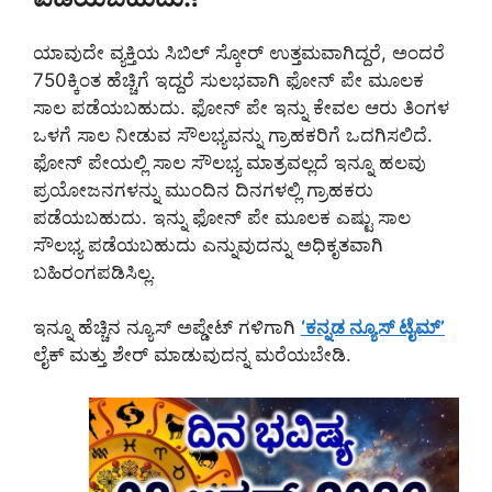
ಯಾವುದೇ ವ್ಯಕ್ತಿಯ ಸಿಬಿಲ್ ಸ್ಕೋರ್ ಉತ್ತಮವಾಗಿದ್ದರೆ, ಅಂದರೆ
750ಕ್ಕಿಂತ ಹೆಚ್ಚಿಗೆ ಇದ್ದರೆ ಸುಲಭವಾಗಿ ಫೋನ್ ಪೇ ಮೂಲಕ
ಸಾಲ ಪಡೆಯಬಹುದು. ಫೋನ್ ಪೇ ಇನ್ನು ಕೇವಲ ಆರು ತಿಂಗಳ
ಒಳಗೆ ಸಾಲ ನೀಡುವ ಸೌಲಭ್ಯವನ್ನು ಗ್ರಾಹಕರಿಗೆ ಒದಗಿಸಲಿದೆ.
ಫೋನ್ ಪೇಯಲ್ಲಿ ಸಾಲ ಸೌಲಭ್ಯ ಮಾತ್ರವಲ್ಲದೆ ಇನ್ನೂ ಹಲವು
ಪ್ರಯೋಜನಗಳನ್ನು ಮುಂದಿನ ದಿನಗಳಲ್ಲಿ ಗ್ರಾಹಕರು
ಪಡೆಯಬಹುದು. ಇನ್ನು ಫೋನ್ ಪೇ ಮೂಲಕ ಎಷ್ಟು ಸಾಲ
ಸೌಲಭ್ಯ ಪಡೆಯಬಹುದು ಎನ್ನುವುದನ್ನು ಅಧಿಕೃತವಾಗಿ
ಬಹಿರಂಗಪಡಿಸಿಲ್ಲ.
ಇನ್ನೂ ಹೆಚ್ಚಿನ ನ್ಯೂಸ್ ಅಪ್ಡೇಟ್ ಗಳಿಗಾಗಿ
‘ಕನ್ನಡ ನ್ಯೂಸ್ ಟೈಮ್’
ಲೈಕ್ ಮತ್ತು ಶೇರ್ ಮಾಡುವುದನ್ನ ಮರೆಯಬೇಡಿ.