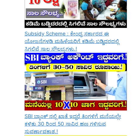
Subsidy Scheme : ಕೇಂದ್ರ ಸರ್ಕಾರದ ಈ
ಯೋಜನೆಗಳಡಿ ಮಹಿಳೆಯರಿಗೆ ಕಡಿಮೆ ಬಡ್ಡಿದರದಲ್ಲಿ
ಸಿಗಲಿವೆ ಸಾಲ ಸೌಲಭ್ಯಗಳು.!
SBI ಬ್ಯಾಂಕ್ ನಲ್ಲಿ ಖಾತೆ ಇದ್ದರೆ ತಿಂಗಳಿಗೆ ಮನೆಯಲ್ಲೇ
ಕಳಿತು 30 ರಿಂದ 50 ಸಾವಿರ ಹಣ ಗಳಿಸುವ
ಸುವರ್ಣಾವಕಾಶ.!