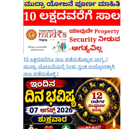
10 ಲಕ್ಷದವರೆಗೂ ಸಾಲ ಪಡೆದುಕೊಳ್ಳುವ ಭಾಗ್ಯ..!
ಮುದ್ರಾ ಯೋಜನೆಯಲ್ಲಿ ನೀವು ಸ್ವಂತ ಉದ್ಯೋಗಕ್ಕಾಗಿ
ಸಾಲ ಪಡೆದುಕೊಳ್ಳಿ.!