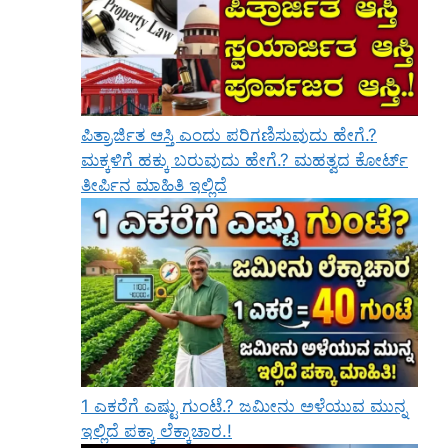
ಪಿತ್ರಾರ್ಜಿತ ಆಸ್ತಿ ಎಂದು ಪರಿಗಣಿಸುವುದು ಹೇಗೆ.?
ಮಕ್ಕಳಿಗೆ ಹಕ್ಕು ಬರುವುದು ಹೇಗೆ.? ಮಹತ್ವದ ಕೋರ್ಟ್
ತೀರ್ಪಿನ ಮಾಹಿತಿ ಇಲ್ಲಿದೆ
1 ಎಕರೆಗೆ ಎಷ್ಟು ಗುಂಟೆ.? ಜಮೀನು ಅಳೆಯುವ ಮುನ್ನ
ಇಲ್ಲಿದೆ ಪಕ್ಕಾ ಲೆಕ್ಕಾಚಾರ.!