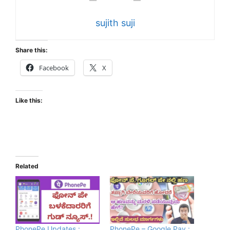
sujith suji
Share this:
Facebook
X
Like this:
Related
PhonePe Updates :
PhonePe – Google Pay :