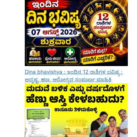
Dina bhavishya : ಇಂದಿನ 12 ರಾಶಿಗಳ ಭವಿಷ್ಯ :
ಅದೃಷ್ಟ, ಹಣ, ಆರೋಗ್ಯದ ಸಂಪೂರ್ಣ ಮಾಹಿತಿ