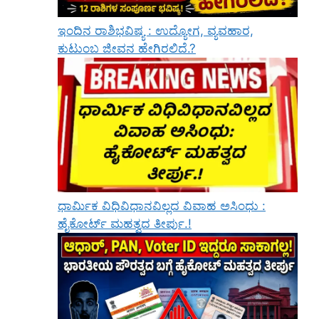
ಇಂದಿನ ರಾಶಿಭವಿಷ್ಯ : ಉದ್ಯೋಗ, ವ್ಯವಹಾರ,
ಕುಟುಂಬ ಜೀವನ ಹೇಗಿರಲಿದೆ.?
ಧಾರ್ಮಿಕ ವಿಧಿವಿಧಾನವಿಲ್ಲದ ವಿವಾಹ ಅಸಿಂಧು :
ಹೈಕೋರ್ಟ್ ಮಹತ್ವದ ತೀರ್ಪು.!