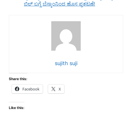
ಬಿಲ್ ಬಗ್ಗೆ ಬೆಸ್ಕಾಂನಿಂದ ಹೊಸ ಪ್ರಕಟಣೆ!
sujith suji
Share this:
Facebook
X
Like this: