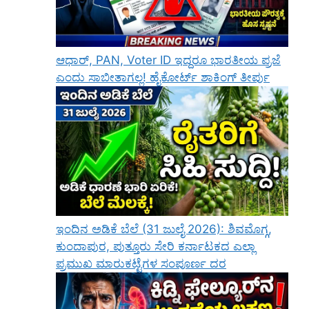
ಆಧಾರ್, PAN, Voter ID ಇದ್ದರೂ ಭಾರತೀಯ ಪ್ರಜೆ
ಎಂದು ಸಾಬೀತಾಗಲ್ಲ! ಹೈಕೋರ್ಟ್ ಶಾಕಿಂಗ್ ತೀರ್ಪು
ಇಂದಿನ ಅಡಿಕೆ ಬೆಲೆ (31 ಜುಲೈ 2026): ಶಿವಮೊಗ್ಗ,
ಕುಂದಾಪುರ, ಪುತ್ತೂರು ಸೇರಿ ಕರ್ನಾಟಕದ ಎಲ್ಲಾ
ಪ್ರಮುಖ ಮಾರುಕಟ್ಟೆಗಳ ಸಂಪೂರ್ಣ ದರ