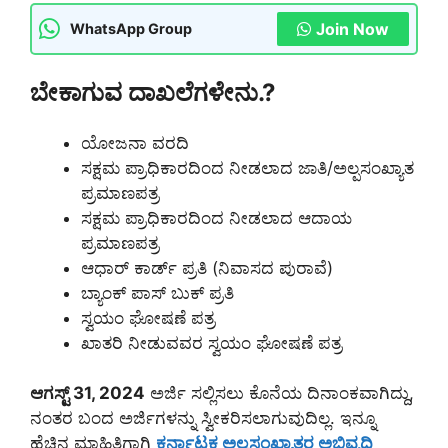
Join Now
WhatsApp Group
ಬೇಕಾಗುವ ದಾಖಲೆಗಳೇನು.?
ಯೋಜನಾ ವರದಿ
ಸಕ್ಷಮ ಪ್ರಾಧಿಕಾರದಿಂದ ನೀಡಲಾದ ಜಾತಿ/ಅಲ್ಪಸಂಖ್ಯಾತ
ಪ್ರಮಾಣಪತ್ರ
ಸಕ್ಷಮ ಪ್ರಾಧಿಕಾರದಿಂದ ನೀಡಲಾದ ಆದಾಯ
ಪ್ರಮಾಣಪತ್ರ
ಆಧಾರ್ ಕಾರ್ಡ್ ಪ್ರತಿ (ನಿವಾಸದ ಪುರಾವೆ)
ಬ್ಯಾಂಕ್ ಪಾಸ್ ಬುಕ್ ಪ್ರತಿ
ಸ್ವಯಂ ಘೋಷಣೆ ಪತ್ರ
ಖಾತರಿ ನೀಡುವವರ ಸ್ವಯಂ ಘೋಷಣೆ ಪತ್ರ
ಆಗಸ್ಟ್ 31, 2024
ಅರ್ಜಿ ಸಲ್ಲಿಸಲು ಕೊನೆಯ ದಿನಾಂಕವಾಗಿದ್ದು,
ನಂತರ ಬಂದ ಅರ್ಜಿಗಳನ್ನು ಸ್ವೀಕರಿಸಲಾಗುವುದಿಲ್ಲ. ಇನ್ನೂ
ಹೆಚ್ಚಿನ ಮಾಹಿತಿಗಾಗಿ
ಕರ್ನಾಟಕ ಅಲ್ಪಸಂಖ್ಯಾತರ ಅಭಿವೃದ್ಧಿ