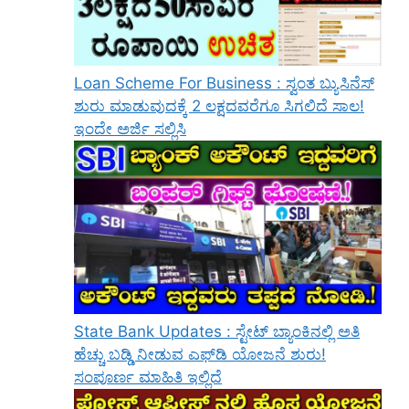
Loan Scheme For Business : ಸ್ವಂತ ಬ್ಯುಸಿನೆಸ್
ಶುರು ಮಾಡುವುದಕ್ಕೆ 2 ಲಕ್ಷದವರೆಗೂ ಸಿಗಲಿದೆ ಸಾಲ!
ಇಂದೇ ಅರ್ಜಿ ಸಲ್ಲಿಸಿ
State Bank Updates : ಸ್ಟೇಟ್ ಬ್ಯಾಂಕಿನಲ್ಲಿ ಅತಿ
ಹೆಚ್ಚು ಬಡ್ಡಿ ನೀಡುವ ಎಫ್‌ಡಿ ಯೋಜನೆ ಶುರು!
ಸಂಪೂರ್ಣ ಮಾಹಿತಿ ಇಲ್ಲಿದೆ