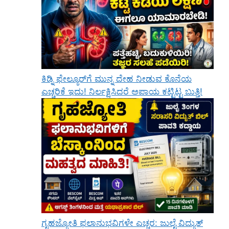
ಕಿಡ್ನಿ ಫೇಲ್ಯೂರ್‌ಗೆ ಮುನ್ನ ದೇಹ ನೀಡುವ ಕೊನೆಯ
ಎಚ್ಚರಿಕೆ ಇದು! ನಿರ್ಲಕ್ಷಿಸಿದರೆ ಅಪಾಯ ಕಟ್ಟಿಟ್ಟ ಬುತ್ತಿ!
ಗೃಹಜ್ಯೋತಿ ಫಲಾನುಭವಿಗಳೇ ಎಚ್ಚರ: ಜುಲೈ ವಿದ್ಯುತ್