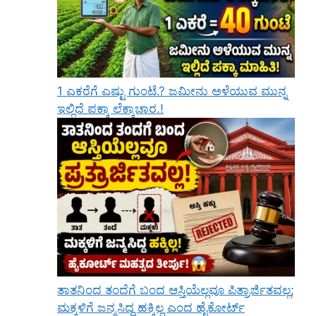
1 ಎಕರೆಗೆ ಎಷ್ಟು ಗುಂಟೆ.? ಜಮೀನು ಅಳೆಯುವ ಮುನ್ನ
ಇಲ್ಲಿದೆ ಪಕ್ಕಾ ಲೆಕ್ಕಾಚಾರ.!
ತಾತನಿಂದ ತಂದೆಗೆ ಬಂದ ಆಸ್ತಿಯೆಲ್ಲವೂ ಪಿತ್ರಾರ್ಜಿತವಲ್ಲ;
ಮಕ್ಕಳಿಗೆ ಜನ್ಮಸಿದ್ಧ ಹಕ್ಕಿಲ್ಲ ಎಂದ ಹೈಕೋರ್ಟ್