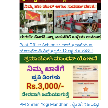
Post Office Scheme : ಅಂಚೆ ಇಲಾಖೆಯ ಈ
ಯೋಜನೆಯಡಿ ರಿಸ್ಕ್‌ ಇಲ್ಲದೇ 12 ಲಕ್ಷ ರೂ. ಗಳಿಸಿ.!
PM Shram Yogi Mandhan : ರೈತರಿಗೆ ಸಿಹಿಸುದ್ಧಿ.!