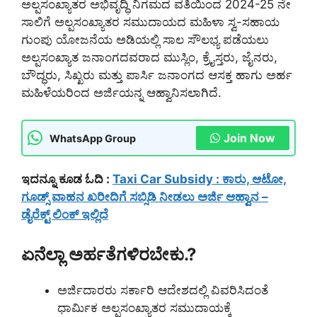
ಅಲ್ಪಸಂಖ್ಯಾತರ ಅಭಿವೃದ್ಧಿ ನಿಗಮದ ವತಿಯಿಂದ 2024-25 ನೇ
ಸಾಲಿಗೆ ಅಲ್ಪಸಂಖ್ಯಾತರ ಸಮುದಾಯದ ಮಹಿಳಾ ಸ್ವ-ಸಹಾಯ
ಗುಂಪು ಯೋಜನೆಯ ಅಡಿಯಲ್ಲಿ ಸಾಲ ಸೌಲಭ್ಯ ಪಡೆಯಲು
ಅಲ್ಪಸಂಖ್ಯಾತ ಜನಾಂಗದವರಾದ ಮುಸ್ಲಿಂ, ಕ್ರೈಸ್ತರು, ಜೈನರು,
ಬೌದ್ಧರು, ಸಿಖ್ಖರು ಮತ್ತು ಪಾರ್ಸಿ ಜನಾಂಗದ ಆಸಕ್ತ ಹಾಗು ಅರ್ಹ
ಮಹಿಳೆಯರಿಂದ ಅರ್ಜಿಯನ್ನ ಆಹ್ವಾನಿಸಲಾಗಿದೆ.
Join Now
WhatsApp Group
ಇದನ್ನೂ ಕೂಡ ಓದಿ :
Taxi Car Subsidy : ಕಾರು, ಆಟೋ,
ಗೂಡ್ಸ್ ವಾಹನ ಖರೀದಿಗೆ ಸಬ್ಸಿಡಿ ನೀಡಲು ಅರ್ಜಿ ಆಹ್ವಾನ –
ಡೈರೆಕ್ಟ್ ಲಿಂಕ್ ಇಲ್ಲಿದೆ
ಏನೆಲ್ಲಾ ಅರ್ಹತೆಗಳಿರಬೇಕು.?
ಅರ್ಜಿದಾರರು ಸರ್ಕಾರಿ ಆದೇಶದಲ್ಲಿ ವಿವರಿಸಿದಂತೆ
ಧಾರ್ಮಿಕ ಅಲ್ಪಸಂಖ್ಯಾತರ ಸಮುದಾಯಕ್ಕೆ