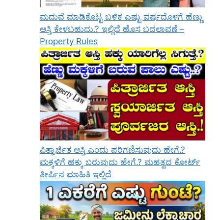
ಮದುವೆ ಮಾಡಿಕೊಟ್ಟ ಬಳಿಕ ಎಷ್ಟು ವರ್ಷದೊಳಗೆ ಹೆಣ್ಣು
ಆಸ್ತಿ ಕೇಳಬಹುದು.? ಇಲ್ಲಿದೆ ಹೊಸ ಬದಲಾವಣೆ –
Property Rules
ಪಿತ್ರಾರ್ಜಿತ ಆಸ್ತಿ ಎಂದು ಪರಿಗಣಿಸುವುದು ಹೇಗೆ.?
ಮಕ್ಕಳಿಗೆ ಹಕ್ಕು ಬರುವುದು ಹೇಗೆ.? ಮಹತ್ವದ ಕೋರ್ಟ್
ತೀರ್ಪಿನ ಮಾಹಿತಿ ಇಲ್ಲಿದೆ