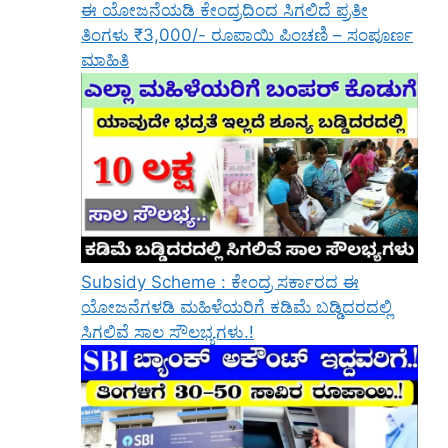
ಈ ಯೋಜನೆಯಡಿ ಕೇಂದ್ರದಿಂದ ಸಿಗಲಿದೆ ಪ್ರತೀ
ತಿಂಗಳು ₹3,000/- ರೂಪಾಯಿ ಪಿಂಚಣಿ – ಸಂಪೂರ್ಣ
ಮಾಹಿತಿ
Subsidy Scheme : ಕೇಂದ್ರ ಸರ್ಕಾರದ ಈ
ಯೋಜನೆಗಳಡಿ ಮಹಿಳೆಯರಿಗೆ ಕಡಿಮೆ ಬಡ್ಡಿದರದಲ್ಲಿ
ಸಿಗಲಿವೆ ಸಾಲ ಸೌಲಭ್ಯಗಳು.!