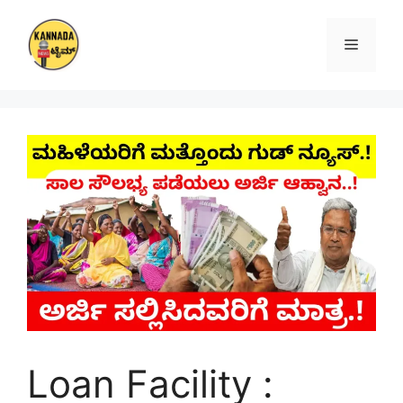
Skip
to
Menu
content
Loan Facility :