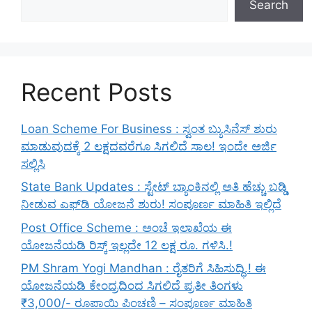
Search
Recent Posts
Loan Scheme For Business : ಸ್ವಂತ ಬ್ಯುಸಿನೆಸ್ ಶುರು
ಮಾಡುವುದಕ್ಕೆ 2 ಲಕ್ಷದವರೆಗೂ ಸಿಗಲಿದೆ ಸಾಲ! ಇಂದೇ ಅರ್ಜಿ
ಸಲ್ಲಿಸಿ
State Bank Updates : ಸ್ಟೇಟ್ ಬ್ಯಾಂಕಿನಲ್ಲಿ ಅತಿ ಹೆಚ್ಚು ಬಡ್ಡಿ
ನೀಡುವ ಎಫ್‌ಡಿ ಯೋಜನೆ ಶುರು! ಸಂಪೂರ್ಣ ಮಾಹಿತಿ ಇಲ್ಲಿದೆ
Post Office Scheme : ಅಂಚೆ ಇಲಾಖೆಯ ಈ
ಯೋಜನೆಯಡಿ ರಿಸ್ಕ್‌ ಇಲ್ಲದೇ 12 ಲಕ್ಷ ರೂ. ಗಳಿಸಿ.!
PM Shram Yogi Mandhan : ರೈತರಿಗೆ ಸಿಹಿಸುದ್ಧಿ.! ಈ
ಯೋಜನೆಯಡಿ ಕೇಂದ್ರದಿಂದ ಸಿಗಲಿದೆ ಪ್ರತೀ ತಿಂಗಳು
₹3,000/- ರೂಪಾಯಿ ಪಿಂಚಣಿ – ಸಂಪೂರ್ಣ ಮಾಹಿತಿ