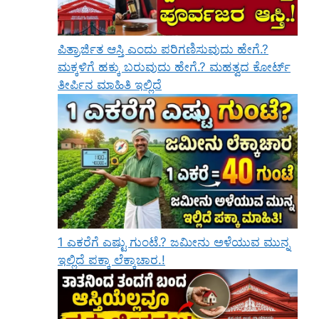
ಪಿತ್ರಾರ್ಜಿತ ಆಸ್ತಿ ಎಂದು ಪರಿಗಣಿಸುವುದು ಹೇಗೆ.?
ಮಕ್ಕಳಿಗೆ ಹಕ್ಕು ಬರುವುದು ಹೇಗೆ.? ಮಹತ್ವದ ಕೋರ್ಟ್
ತೀರ್ಪಿನ ಮಾಹಿತಿ ಇಲ್ಲಿದೆ
1 ಎಕರೆಗೆ ಎಷ್ಟು ಗುಂಟೆ.? ಜಮೀನು ಅಳೆಯುವ ಮುನ್ನ
ಇಲ್ಲಿದೆ ಪಕ್ಕಾ ಲೆಕ್ಕಾಚಾರ.!