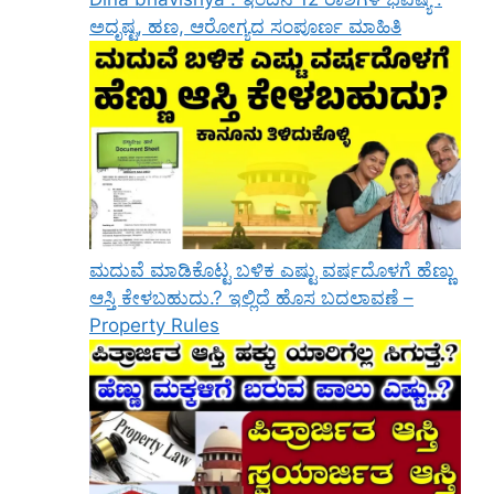
ಅದೃಷ್ಟ, ಹಣ, ಆರೋಗ್ಯದ ಸಂಪೂರ್ಣ ಮಾಹಿತಿ
ಮದುವೆ ಮಾಡಿಕೊಟ್ಟ ಬಳಿಕ ಎಷ್ಟು ವರ್ಷದೊಳಗೆ ಹೆಣ್ಣು
ಆಸ್ತಿ ಕೇಳಬಹುದು.? ಇಲ್ಲಿದೆ ಹೊಸ ಬದಲಾವಣೆ –
Property Rules