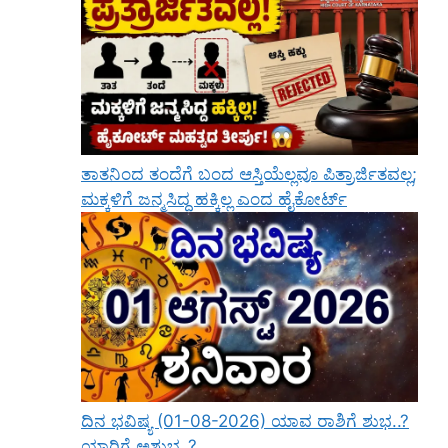
ತಾತನಿಂದ ತಂದೆಗೆ ಬಂದ ಆಸ್ತಿಯೆಲ್ಲವೂ ಪಿತ್ರಾರ್ಜಿತವಲ್ಲ;
ಮಕ್ಕಳಿಗೆ ಜನ್ಮಸಿದ್ಧ ಹಕ್ಕಿಲ್ಲ ಎಂದ ಹೈಕೋರ್ಟ್
ದಿನ ಭವಿಷ್ಯ (01-08-2026) ಯಾವ ರಾಶಿಗೆ ಶುಭ..?
ಯಾರಿಗೆ ಅಶುಭ..?