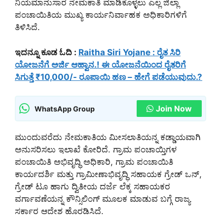
ನಿಯಮಾನುಸಾರ ನೇಮಕಾತಿ ಮಾಡಿಕೊಳ್ಳಲು ಎಲ್ಲ ಜಿಲ್ಲಾ
ಪಂಚಾಯಿತಿಯ ಮುಖ್ಯ ಕಾರ್ಯನಿರ್ವಾಹಕ ಅಧಿಕಾರಿಗಳಿಗೆ
ತಿಳಿಸಿದೆ.
ಇದನ್ನೂ ಕೂಡ ಓದಿ :
Raitha Siri Yojane : ರೈತ ಸಿರಿ
ಯೋಜನೆಗೆ ಅರ್ಜಿ ಆಹ್ವಾನ.! ಈ ಯೋಜನೆಯಿಂದ ರೈತರಿಗೆ
ಸಿಗುತ್ತೆ ₹10,000/- ರೂಪಾಯಿ ಹಣ – ಹೇಗೆ ಪಡೆಯುವುದು.?
Join Now
WhatsApp Group
ಮುಂದುವರೆದು ನೇಮಕಾತಿಯ ಮೀಸಲಾತಿಯನ್ನ ಕಡ್ಡಾಯವಾಗಿ
ಅನುಸರಿಸಲು ಇಲಾಖೆ ಕೋರಿದೆ. ಗ್ರಾಮ ಪಂಚಾಯ್ತಿಗಳ
ಪಂಚಾಯಿತಿ ಅಭಿವೃದ್ಧಿ ಅಧಿಕಾರಿ, ಗ್ರಾಮ ಪಂಚಾಯಿತಿ
ಕಾರ್ಯದರ್ಶಿ ಮತ್ತು ಗ್ರಾಮೀಣಾಭಿವೃದ್ಧಿ ಸಹಾಯಕ ಗ್ರೇಡ್ ಒನ್,
ಗ್ರೇಡ್ ಟೂ ಹಾಗು ದ್ವಿತೀಯ ದರ್ಜೆ ಲೆಕ್ಕ ಸಹಾಯಕರ
ವರ್ಗಾವಣೆಯನ್ನ ಕೌನ್ಸಿಲಿಂಗ್ ಮೂಲಕ ಮಾಡುವ ಬಗ್ಗೆ ರಾಜ್ಯ
ಸರ್ಕಾರ ಆದೇಶ ಹೊರಡಿಸಿದೆ.