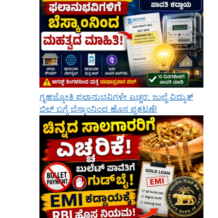
ಗೃಹಜ್ಯೋತಿ ಫಲಾನುಭವಿಗಳೇ ಎಚ್ಚರ: ಜುಲೈ ವಿದ್ಯುತ್
ಬಿಲ್ ಬಗ್ಗೆ ಬೆಸ್ಕಾಂನಿಂದ ಹೊಸ ಪ್ರಕಟಣೆ!