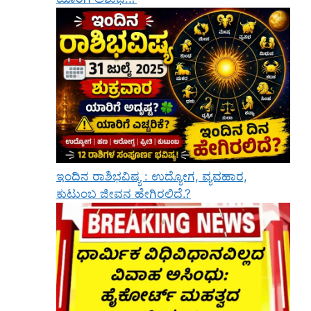
ಇಂದಿನ ರಾಶಿಭವಿಷ್ಯ : ಉದ್ಯೋಗ, ವ್ಯವಹಾರ,
ಕುಟುಂಬ ಜೀವನ ಹೇಗಿರಲಿದೆ.?