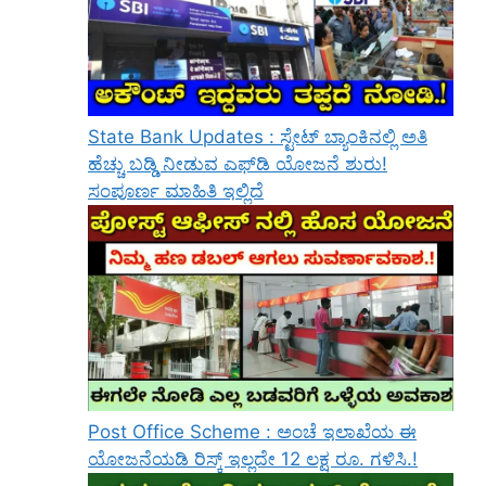
State Bank Updates : ಸ್ಟೇಟ್ ಬ್ಯಾಂಕಿನಲ್ಲಿ ಅತಿ
ಹೆಚ್ಚು ಬಡ್ಡಿ ನೀಡುವ ಎಫ್‌ಡಿ ಯೋಜನೆ ಶುರು!
ಸಂಪೂರ್ಣ ಮಾಹಿತಿ ಇಲ್ಲಿದೆ
Post Office Scheme : ಅಂಚೆ ಇಲಾಖೆಯ ಈ
ಯೋಜನೆಯಡಿ ರಿಸ್ಕ್‌ ಇಲ್ಲದೇ 12 ಲಕ್ಷ ರೂ. ಗಳಿಸಿ.!