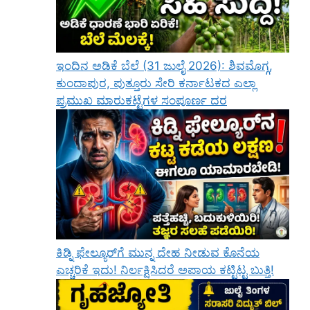
ಇಂದಿನ ಅಡಿಕೆ ಬೆಲೆ (31 ಜುಲೈ 2026): ಶಿವಮೊಗ್ಗ,
ಕುಂದಾಪುರ, ಪುತ್ತೂರು ಸೇರಿ ಕರ್ನಾಟಕದ ಎಲ್ಲಾ
ಪ್ರಮುಖ ಮಾರುಕಟ್ಟೆಗಳ ಸಂಪೂರ್ಣ ದರ
ಕಿಡ್ನಿ ಫೇಲ್ಯೂರ್‌ಗೆ ಮುನ್ನ ದೇಹ ನೀಡುವ ಕೊನೆಯ
ಎಚ್ಚರಿಕೆ ಇದು! ನಿರ್ಲಕ್ಷಿಸಿದರೆ ಅಪಾಯ ಕಟ್ಟಿಟ್ಟ ಬುತ್ತಿ!