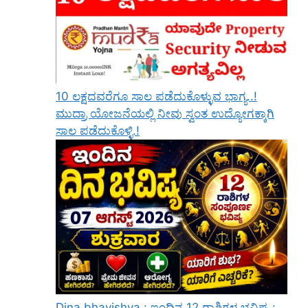
10 ಲಕ್ಷದವರೆಗೂ ಸಾಲ ಪಡೆದುಕೊಳ್ಳುವ ಭಾಗ್ಯ..!
ಮುದ್ರಾ ಯೋಜನೆಯಲ್ಲಿ ನೀವು ಸ್ವಂತ ಉದ್ಯೋಗಕ್ಕಾಗಿ
ಸಾಲ ಪಡೆದುಕೊಳ್ಳಿ.!
Dina bhavishya : ಇಂದಿನ 12 ರಾಶಿಗಳ ಭವಿಷ್ಯ :