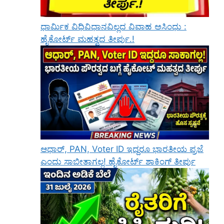
ಧಾರ್ಮಿಕ ವಿಧಿವಿಧಾನವಿಲ್ಲದ ವಿವಾಹ ಅಸಿಂಧು :
ಹೈಕೋರ್ಟ್ ಮಹತ್ವದ ತೀರ್ಪು.!
ಆಧಾರ್, PAN, Voter ID ಇದ್ದರೂ ಭಾರತೀಯ ಪ್ರಜೆ
ಎಂದು ಸಾಬೀತಾಗಲ್ಲ! ಹೈಕೋರ್ಟ್ ಶಾಕಿಂಗ್ ತೀರ್ಪು