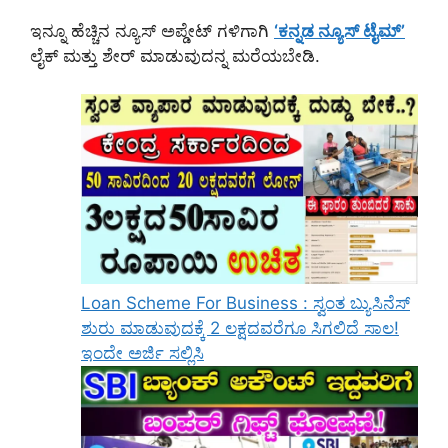
ಇನ್ನೂ ಹೆಚ್ಚಿನ ನ್ಯೂಸ್ ಅಪ್ಡೇಟ್ ಗಳಿಗಾಗಿ
‘ಕನ್ನಡ ನ್ಯೂಸ್ ಟೈಮ್’
ಲೈಕ್ ಮತ್ತು ಶೇರ್ ಮಾಡುವುದನ್ನ ಮರೆಯಬೇಡಿ.
Loan Scheme For Business : ಸ್ವಂತ ಬ್ಯುಸಿನೆಸ್
ಶುರು ಮಾಡುವುದಕ್ಕೆ 2 ಲಕ್ಷದವರೆಗೂ ಸಿಗಲಿದೆ ಸಾಲ!
ಇಂದೇ ಅರ್ಜಿ ಸಲ್ಲಿಸಿ