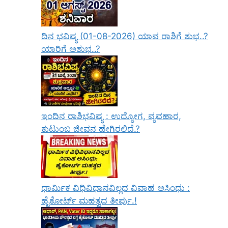
ದಿನ ಭವಿಷ್ಯ (01-08-2026) ಯಾವ ರಾಶಿಗೆ ಶುಭ..?
ಯಾರಿಗೆ ಅಶುಭ..?
ಇಂದಿನ ರಾಶಿಭವಿಷ್ಯ : ಉದ್ಯೋಗ, ವ್ಯವಹಾರ,
ಕುಟುಂಬ ಜೀವನ ಹೇಗಿರಲಿದೆ.?
ಧಾರ್ಮಿಕ ವಿಧಿವಿಧಾನವಿಲ್ಲದ ವಿವಾಹ ಅಸಿಂಧು :
ಹೈಕೋರ್ಟ್ ಮಹತ್ವದ ತೀರ್ಪು.!