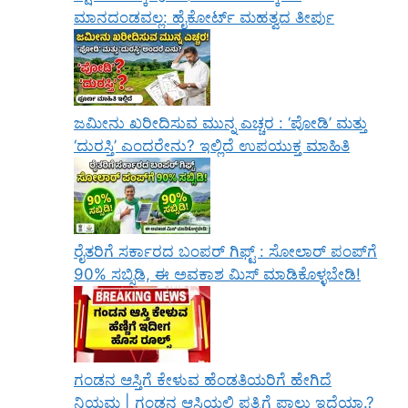
ಮಾನದಂಡವಲ್ಲ: ಹೈಕೋರ್ಟ್ ಮಹತ್ವದ ತೀರ್ಪು
ಜಮೀನು ಖರೀದಿಸುವ ಮುನ್ನ ಎಚ್ಚರ : ‘ಪೋಡಿ’ ಮತ್ತು
‘ದುರಸ್ತಿ’ ಎಂದರೇನು? ಇಲ್ಲಿದೆ ಉಪಯುಕ್ತ ಮಾಹಿತಿ
ರೈತರಿಗೆ ಸರ್ಕಾರದ ಬಂಪರ್ ಗಿಫ್ಟ್ : ಸೋಲಾರ್ ಪಂಪ್‌ಗೆ
90% ಸಬ್ಸಿಡಿ, ಈ ಅವಕಾಶ ಮಿಸ್ ಮಾಡಿಕೊಳ್ಳಬೇಡಿ!
ಗಂಡನ ಆಸ್ತಿಗೆ ಕೇಳುವ ಹೆಂಡತಿಯರಿಗೆ ಹೇಗಿದೆ
ನಿಯಮ | ಗಂಡನ ಆಸ್ತಿಯಲ್ಲಿ ಪತ್ನಿಗೆ ಪಾಲು ಇದೆಯಾ.?