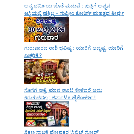
ಅನ್ಯ ಧರ್ಮಿಯ ಜೊತೆ ಮದುವೆ : ಪುತ್ರಿಗೆ ಅಪ್ಪನ
ಆಸ್ತಿಯಲ್ಲಿ ಹಕ್ಕಿಲ್ಲ – ಸುಪ್ರೀಂ ಕೋರ್ಟ್ ಮಹತ್ವದ ತೀರ್ಪು
ಗುರುವಾರದ ರಾಶಿ ಭವಿಷ್ಯ : ಯಾರಿಗೆ ಅದೃಷ್ಟ, ಯಾರಿಗೆ
ಎಚ್ಚರಿಕೆ.?
ಸೊಸೆಗೆ ಅತ್ತೆ, ಮಾವ ಊಟ ಕೇಳಿದರೆ ಅದು
ಕಿರುಕುಳವಲ್ಲ : ಕರ್ನಾಟಕ ಹೈಕೋರ್ಟ್.!
ಶಿಕ್ಷಣ ಸಾಲಕ್ಕೆ ಪೋಷಕರ ‘ಸಿಬಿಲ್ ಸ್ಕೋರ್’