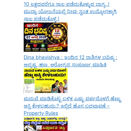
10 ಲಕ್ಷದವರೆಗೂ ಸಾಲ ಪಡೆದುಕೊಳ್ಳುವ ಭಾಗ್ಯ..!
ಮುದ್ರಾ ಯೋಜನೆಯಲ್ಲಿ ನೀವು ಸ್ವಂತ ಉದ್ಯೋಗಕ್ಕಾಗಿ
ಸಾಲ ಪಡೆದುಕೊಳ್ಳಿ.!
Dina bhavishya : ಇಂದಿನ 12 ರಾಶಿಗಳ ಭವಿಷ್ಯ :
ಅದೃಷ್ಟ, ಹಣ, ಆರೋಗ್ಯದ ಸಂಪೂರ್ಣ ಮಾಹಿತಿ
ಮದುವೆ ಮಾಡಿಕೊಟ್ಟ ಬಳಿಕ ಎಷ್ಟು ವರ್ಷದೊಳಗೆ ಹೆಣ್ಣು
ಆಸ್ತಿ ಕೇಳಬಹುದು.? ಇಲ್ಲಿದೆ ಹೊಸ ಬದಲಾವಣೆ –
Property Rules