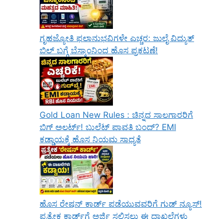
ಗೃಹಜ್ಯೋತಿ ಫಲಾನುಭವಿಗಳೇ ಎಚ್ಚರ: ಜುಲೈ ವಿದ್ಯುತ್
ಬಿಲ್ ಬಗ್ಗೆ ಬೆಸ್ಕಾಂನಿಂದ ಹೊಸ ಪ್ರಕಟಣೆ!
Gold Loan New Rules : ಚಿನ್ನದ ಸಾಲಗಾರರಿಗೆ
ಬಿಗ್ ಅಲರ್ಟ್! ಬುಲೆಟ್ ಪಾವತಿ ಬಂದ್? EMI
ಕಡ್ಡಾಯಕ್ಕೆ ಹೊಸ ನಿಯಮ ಸಾಧ್ಯತೆ
ಹೊಸ ರೇಷನ್ ಕಾರ್ಡ್ ಪಡೆಯುವವರಿಗೆ ಗುಡ್ ನ್ಯೂಸ್!
ಪ್ರತ್ಯೇಕ ಕಾರ್ಡ್‌ಗೆ ಅರ್ಜಿ ಸಲ್ಲಿಸಲು ಈ ದಾಖಲೆಗಳು