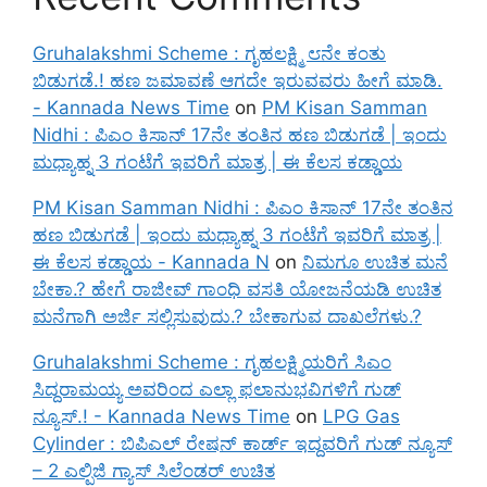
Gruhalakshmi Scheme : ಗೃಹಲಕ್ಷ್ಮಿ ೮ನೇ ಕಂತು
ಬಿಡುಗಡೆ.! ಹಣ ಜಮಾವಣೆ ಆಗದೇ ಇರುವವರು ಹೀಗೆ ಮಾಡಿ.
- Kannada News Time
on
PM Kisan Samman
Nidhi : ಪಿಎಂ ಕಿಸಾನ್ 17ನೇ ತಂತಿನ ಹಣ ಬಿಡುಗಡೆ | ಇಂದು
ಮಧ್ಯಾಹ್ನ 3 ಗಂಟೆಗೆ ಇವರಿಗೆ ಮಾತ್ರ | ಈ ಕೆಲಸ ಕಡ್ಡಾಯ
PM Kisan Samman Nidhi : ಪಿಎಂ ಕಿಸಾನ್ 17ನೇ ತಂತಿನ
ಹಣ ಬಿಡುಗಡೆ | ಇಂದು ಮಧ್ಯಾಹ್ನ 3 ಗಂಟೆಗೆ ಇವರಿಗೆ ಮಾತ್ರ |
ಈ ಕೆಲಸ ಕಡ್ಡಾಯ - Kannada N
on
ನಿಮಗೂ ಉಚಿತ ಮನೆ
ಬೇಕಾ.? ಹೇಗೆ ರಾಜೀವ್ ಗಾಂಧಿ ವಸತಿ ಯೋಜನೆಯಡಿ ಉಚಿತ
ಮನೆಗಾಗಿ ಅರ್ಜಿ ಸಲ್ಲಿಸುವುದು.? ಬೇಕಾಗುವ ದಾಖಲೆಗಳು.?
Gruhalakshmi Scheme : ಗೃಹಲಕ್ಷ್ಮಿಯರಿಗೆ ಸಿಎಂ
ಸಿದ್ದರಾಮಯ್ಯ ಅವರಿಂದ ಎಲ್ಲಾ ಫಲಾನುಭವಿಗಳಿಗೆ ಗುಡ್
ನ್ಯೂಸ್.! - Kannada News Time
on
LPG Gas
Cylinder : ಬಿಪಿಎಲ್ ರೇಷನ್ ಕಾರ್ಡ್ ಇದ್ದವರಿಗೆ ಗುಡ್ ನ್ಯೂಸ್
– 2 ಎಲ್ಪಿಜಿ ಗ್ಯಾಸ್ ಸಿಲೆಂಡರ್ ಉಚಿತ