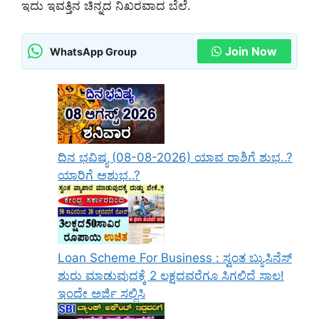
ಇದು ಇವತ್ತಿನ ಚಿನ್ನದ ನಿಖರವಾದ ಬೆಲೆ.
Join Now
WhatsApp Group
ದಿನ ಭವಿಷ್ಯ (08-08-2026) ಯಾವ ರಾಶಿಗೆ ಶುಭ..?
ಯಾರಿಗೆ ಅಶುಭ..?
Loan Scheme For Business : ಸ್ವಂತ ಬ್ಯುಸಿನೆಸ್
ಶುರು ಮಾಡುವುದಕ್ಕೆ 2 ಲಕ್ಷದವರೆಗೂ ಸಿಗಲಿದೆ ಸಾಲ!
ಇಂದೇ ಅರ್ಜಿ ಸಲ್ಲಿಸಿ