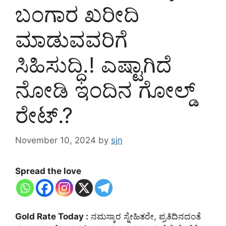
ಬಂಗಾರ ಖರೀದಿ
ಮಾಡುವವರಿಗೆ
ಸಿಹಿಸುದ್ಧಿ.! ಎಷ್ಟಾಗಿದೆ
ನೋಡಿ ಇಂದಿನ ಗೋಲ್ಡ್
ರೇಟ್.?
November 10, 2024
by
sjn
Spread the love
Gold Rate Today :
ನಮಸ್ಕಾರ ಸ್ನೇಹಿತರೇ, ಪ್ರತಿದಿನದಂತೆ