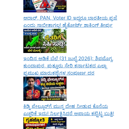
ಆಧಾರ್, PAN, Voter ID ಇದ್ದರೂ ಭಾರತೀಯ ಪ್ರಜೆ
ಎಂದು ಸಾಬೀತಾಗಲ್ಲ! ಹೈಕೋರ್ಟ್ ಶಾಕಿಂಗ್ ತೀರ್ಪು
ಇಂದಿನ ಅಡಿಕೆ ಬೆಲೆ (31 ಜುಲೈ 2026): ಶಿವಮೊಗ್ಗ,
ಕುಂದಾಪುರ, ಪುತ್ತೂರು ಸೇರಿ ಕರ್ನಾಟಕದ ಎಲ್ಲಾ
ಪ್ರಮುಖ ಮಾರುಕಟ್ಟೆಗಳ ಸಂಪೂರ್ಣ ದರ
ಕಿಡ್ನಿ ಫೇಲ್ಯೂರ್‌ಗೆ ಮುನ್ನ ದೇಹ ನೀಡುವ ಕೊನೆಯ
ಎಚ್ಚರಿಕೆ ಇದು! ನಿರ್ಲಕ್ಷಿಸಿದರೆ ಅಪಾಯ ಕಟ್ಟಿಟ್ಟ ಬುತ್ತಿ!