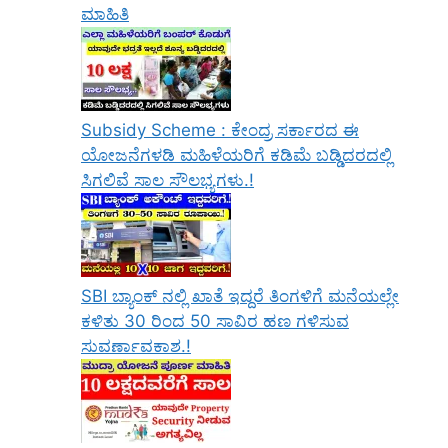
ಮಾಹಿತಿ
Subsidy Scheme : ಕೇಂದ್ರ ಸರ್ಕಾರದ ಈ
ಯೋಜನೆಗಳಡಿ ಮಹಿಳೆಯರಿಗೆ ಕಡಿಮೆ ಬಡ್ಡಿದರದಲ್ಲಿ
ಸಿಗಲಿವೆ ಸಾಲ ಸೌಲಭ್ಯಗಳು.!
SBI ಬ್ಯಾಂಕ್ ನಲ್ಲಿ ಖಾತೆ ಇದ್ದರೆ ತಿಂಗಳಿಗೆ ಮನೆಯಲ್ಲೇ
ಕಳಿತು 30 ರಿಂದ 50 ಸಾವಿರ ಹಣ ಗಳಿಸುವ
ಸುವರ್ಣಾವಕಾಶ.!