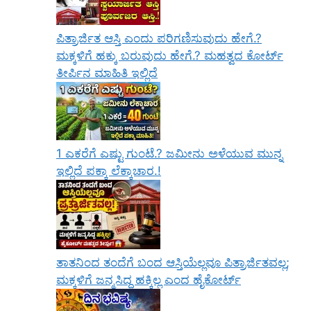
ಪಿತ್ರಾರ್ಜಿತ ಆಸ್ತಿ ಎಂದು ಪರಿಗಣಿಸುವುದು ಹೇಗೆ.?
ಮಕ್ಕಳಿಗೆ ಹಕ್ಕು ಬರುವುದು ಹೇಗೆ.? ಮಹತ್ವದ ಕೋರ್ಟ್
ತೀರ್ಪಿನ ಮಾಹಿತಿ ಇಲ್ಲಿದೆ
1 ಎಕರೆಗೆ ಎಷ್ಟು ಗುಂಟೆ.? ಜಮೀನು ಅಳೆಯುವ ಮುನ್ನ
ಇಲ್ಲಿದೆ ಪಕ್ಕಾ ಲೆಕ್ಕಾಚಾರ.!
ತಾತನಿಂದ ತಂದೆಗೆ ಬಂದ ಆಸ್ತಿಯೆಲ್ಲವೂ ಪಿತ್ರಾರ್ಜಿತವಲ್ಲ;
ಮಕ್ಕಳಿಗೆ ಜನ್ಮಸಿದ್ಧ ಹಕ್ಕಿಲ್ಲ ಎಂದ ಹೈಕೋರ್ಟ್