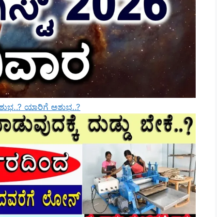
ಶುಭ..? ಯಾರಿಗೆ ಅಶುಭ..?