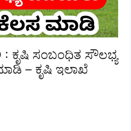
 : ಕೃಷಿ ಸಂಬಂಧಿತ ಸೌಲಭ್ಯ
ಡಿ – ಕೃಷಿ ಇಲಾಖೆ