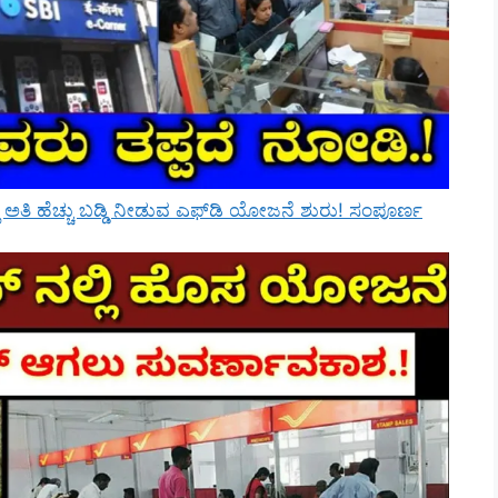
ಲಿ ಅತಿ ಹೆಚ್ಚು ಬಡ್ಡಿ ನೀಡುವ ಎಫ್‌ಡಿ ಯೋಜನೆ ಶುರು! ಸಂಪೂರ್ಣ