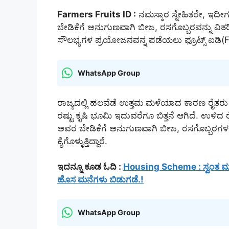
Farmers Fruits ID :
ನಮಸ್ಕಾರ ಸ್ನೇಹಿತರೇ, ಇದೀಗ 
ಬೇಡಿಕೆಗೆ ಅನುಗುಣವಾಗಿ ಬೀಜ, ರಸಗೊಬ್ಬರವನ್ನು ವಿತರ
ಸೌಲಭ್ಯಗಳ ಪ್ರಯೋಜನವನ್ನ ಪಡೆಯಲು ಫ್ರೂಟ್ಸ್ ಐಡಿ(
WhatsApp Group
ರಾಜ್ಯದಲ್ಲಿ ಹಲವೆಡೆ ಉತ್ತಮ ಮಳೆಯಾದ ಕಾರಣ ರೈತರು ಹ
ರಷ್ಟು ಕೃಷಿ ಭೂಮಿ ಇದುವರೆಗೂ ಬಿತ್ತನೆ ಆಗಿದೆ. ಉಳಿದ ರೈತ
ಅವರ ಬೇಡಿಕೆಗೆ ಅನುಗುಣವಾಗಿ ಬೀಜ, ರಸಗೊಬ್ಬರಗಳನ್
ಕೈಗೊಳ್ಳುತ್ತಿದ್ದಾರೆ.
ಇದನ್ನೂ ಕೂಡ ಓದಿ :
Housing Scheme : ಸ್ವಂತ ಮನೆ 
ಹೊಸ ಮನೆಗಳು ಬಿಡುಗಡೆ.!
WhatsApp Group