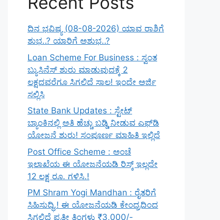
Recent Posts
ದಿನ ಭವಿಷ್ಯ (08-08-2026) ಯಾವ ರಾಶಿಗೆ
ಶುಭ..? ಯಾರಿಗೆ ಅಶುಭ..?
Loan Scheme For Business : ಸ್ವಂತ
ಬ್ಯುಸಿನೆಸ್ ಶುರು ಮಾಡುವುದಕ್ಕೆ 2
ಲಕ್ಷದವರೆಗೂ ಸಿಗಲಿದೆ ಸಾಲ! ಇಂದೇ ಅರ್ಜಿ
ಸಲ್ಲಿಸಿ
State Bank Updates : ಸ್ಟೇಟ್
ಬ್ಯಾಂಕಿನಲ್ಲಿ ಅತಿ ಹೆಚ್ಚು ಬಡ್ಡಿ ನೀಡುವ ಎಫ್‌ಡಿ
ಯೋಜನೆ ಶುರು! ಸಂಪೂರ್ಣ ಮಾಹಿತಿ ಇಲ್ಲಿದೆ
Post Office Scheme : ಅಂಚೆ
ಇಲಾಖೆಯ ಈ ಯೋಜನೆಯಡಿ ರಿಸ್ಕ್‌ ಇಲ್ಲದೇ
12 ಲಕ್ಷ ರೂ. ಗಳಿಸಿ.!
PM Shram Yogi Mandhan : ರೈತರಿಗೆ
ಸಿಹಿಸುದ್ಧಿ.! ಈ ಯೋಜನೆಯಡಿ ಕೇಂದ್ರದಿಂದ
ಸಿಗಲಿದೆ ಪ್ರತೀ ತಿಂಗಳು ₹3,000/-