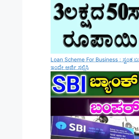
Loan Scheme For Business : ಸ್ವಂತ ಬ್ಯು
ಇಂದೇ ಅರ್ಜಿ ಸಲ್ಲಿಸಿ