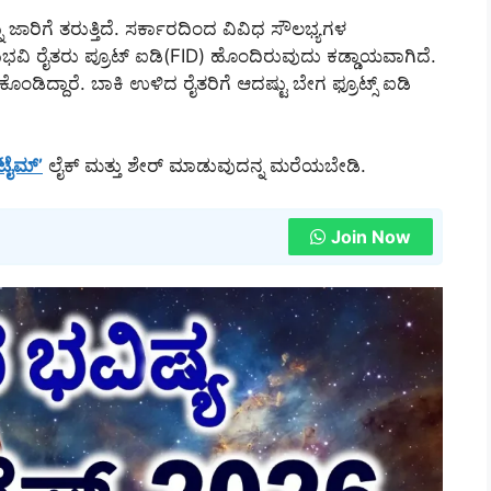
ಾರಿಗೆ ತರುತ್ತಿದೆ. ಸರ್ಕಾರದಿಂದ ವಿವಿಧ ಸೌಲಭ್ಯಗಳ
ವಿ ರೈತರು ಪ್ರೂಟ್ ಐಡಿ(FID) ಹೊಂದಿರುವುದು ಕಡ್ಡಾಯವಾಗಿದೆ.
ಂಡಿದ್ದಾರೆ. ಬಾಕಿ ಉಳಿದ ರೈತರಿಗೆ ಆದಷ್ಟು ಬೇಗ ಫ್ರೂಟ್ಸ್ ಐಡಿ
 ಟೈಮ್’
ಲೈಕ್ ಮತ್ತು ಶೇರ್ ಮಾಡುವುದನ್ನ ಮರೆಯಬೇಡಿ.
Join Now