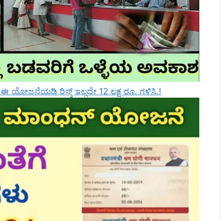
ೋಜನೆಯಡಿ ರಿಸ್ಕ್‌ ಇಲ್ಲದೇ 12 ಲಕ್ಷ ರೂ. ಗಳಿಸಿ.!