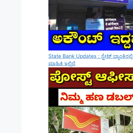
State Bank Updates : ಸ್ಟೇಟ್ ಬ್ಯಾಂಕಿನಲ್
ಮಾಹಿತಿ ಇಲ್ಲಿದೆ