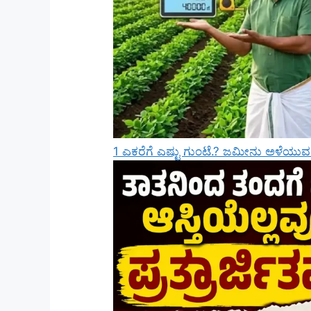
1 ಎಕರೆಗೆ ಎಷ್ಟು ಗುಂಟೆ.? ಜಮೀನು ಅಳೆಯುವ ಮುನ