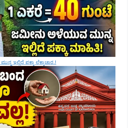
್ನ ಇಲ್ಲಿದೆ ಪಕ್ಕಾ ಲೆಕ್ಕಾಚಾರ.!