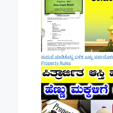
ಮದುವೆ ಮಾಡಿಕೊಟ್ಟ ಬಳಿಕ ಎಷ್ಟು ವರ್ಷದೊಳಗೆ 
Property Rules