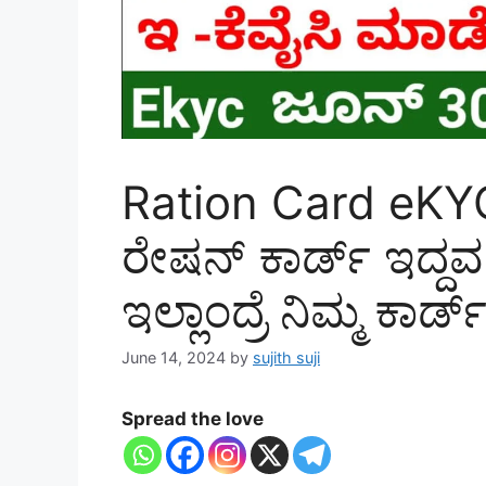
Ration Card eKYC
ರೇಷನ್ ಕಾರ್ಡ್ ಇದ್ದ
ಇಲ್ಲಾಂದ್ರೆ ನಿಮ್ಮ ಕಾರ
June 14, 2024
by
sujith suji
Spread the love