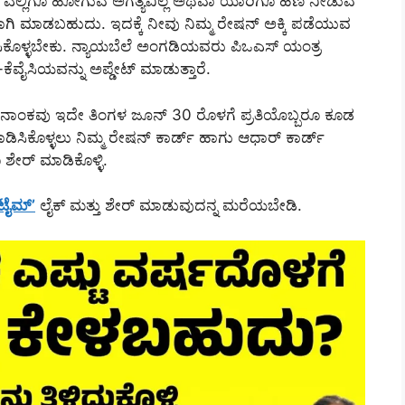
ನೀವು ಎಲ್ಲಿಗೂ ಹೋಗುವ ಅಗತ್ಯವಿಲ್ಲ ಅಥವಾ ಯಾರಿಗೂ ಹಣ ನೀಡುವ
ಾಗಿ ಮಾಡಬಹುದು. ಇದಕ್ಕೆ ನೀವು ನಿಮ್ಮ ರೇಷನ್ ಅಕ್ಕಿ ಪಡೆಯುವ
ಸಿಕೊಳ್ಳಬೇಕು. ನ್ಯಾಯಬೆಲೆ ಅಂಗಡಿಯವರು ಪಿಒಎಸ್ ಯಂತ್ರ
ಕೆವೈಸಿಯವನ್ನು ಅಪ್ಡೇಟ್ ಮಾಡುತ್ತಾರೆ.
ದಿನಾಂಕವು ಇದೇ ತಿಂಗಳ ಜೂನ್ 30 ರೊಳಗೆ ಪ್ರತಿಯೊಬ್ಬರೂ ಕೂಡ
ಡಿಸಿಕೊಳ್ಳಲು ನಿಮ್ಮ ರೇಷನ್ ಕಾರ್ಡ್ ಹಾಗು ಆಧಾರ್ ಕಾರ್ಡ್
 ಶೇರ್ ಮಾಡಿಕೊಳ್ಳಿ.
 ಟೈಮ್’
ಲೈಕ್ ಮತ್ತು ಶೇರ್ ಮಾಡುವುದನ್ನ ಮರೆಯಬೇಡಿ.