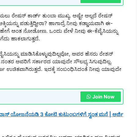
ಯಲು ರೇಷನ್ ಕಾರ್ಡ್ ತುಂಬಾ ಮುಖ್ಯ. ಅಷ್ಟೇ ಅಲ್ಲದೆ ರೇಷನ್
ಿಯನ್ನು ಪಡುತ್ತಿದ್ದೀರಾ? ಹಾಗಾದ್ರೆ ನೀವು ಕಡ್ಡಾಯವಾಗಿ ಈ-
ು ಹೇಗೆ ಅಂತ ನೋಡೋಣ. ಒಂದು ವೇಳೆ ನೀವು ಈ-ಕೆವೈಸಿಯನ್ನು
ಗೆದು ಹಾಕಲಾಗುತ್ತದೆ.
ಸಿಯನ್ನು ಮಾಡಿಸಿಕೊಳ್ಳುವುದಿಲ್ಲವೋ, ಅವರ ಹೆಸರು ರೇಶನ್
. ನಂತರ ಅವರಿಗೆ ಸರ್ಕಾರದ ಯಾವುದೇ ಸೌಲಭ್ಯ ಸಿಗುವುದಿಲ್ಲ.
್ಣ ಉಚಿತವಾಗಿರುತ್ತದೆ. ಇದಕ್ಕೆ ಸಂಬಂಧಿಸಿದಂತೆ ನೀವು ಯಾವುದೇ
Join Now
ಾಸ್ ಯೋಜನೆಯಡಿ 3 ಕೋಟಿ ಕುಟುಂಬಗಳಿಗೆ ಸ್ವಂತ ಮನೆ | ಅರ್ಜಿ