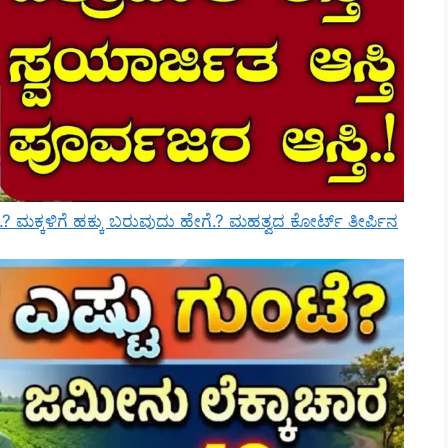
ೆ.? ಮಕ್ಕಳಿಗೆ ಹಕ್ಕು ಬರುವುದು ಹೇಗೆ.? ಮಹತ್ವದ ಕೋರ್ಟ್ ತೀರ್ಪಿನ