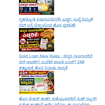
ಗೃಹಜ್ಯೋತಿ ಫಲಾನುಭವಿಗಳೇ ಎಚ್ಚರ: ಜುಲೈ ವಿದ್ಯುತ್
ಬಿಲ್ ಬಗ್ಗೆ ಬೆಸ್ಕಾಂನಿಂದ ಹೊಸ ಪ್ರಕಟಣೆ!
Gold Loan New Rules : ಚಿನ್ನದ ಸಾಲಗಾರರಿಗೆ
ಬಿಗ್ ಅಲರ್ಟ್! ಬುಲೆಟ್ ಪಾವತಿ ಬಂದ್? EMI
ಕಡ್ಡಾಯಕ್ಕೆ ಹೊಸ ನಿಯಮ ಸಾಧ್ಯತೆ
ಹೊಸ ರೇಷನ್ ಕಾರ್ಡ್ ಪಡೆಯುವವರಿಗೆ ಗುಡ್ ನ್ಯೂಸ್!
ಪ್ರತ್ಯೇಕ ಕಾರ್ಡ್‌ಗೆ ಅರ್ಜಿ ಸಲ್ಲಿಸಲು ಈ ದಾಖಲೆಗಳು