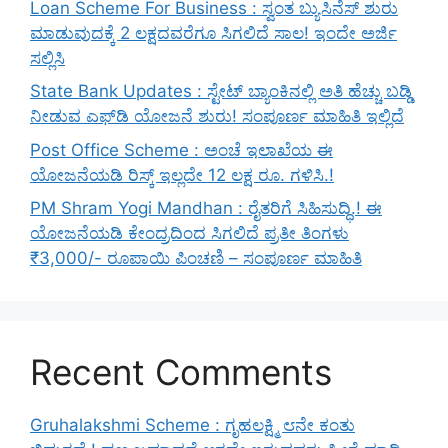
Loan Scheme For Business : ಸ್ವಂತ ಬ್ಯುಸಿನೆಸ್ ಶುರು
ಮಾಡುವುದಕ್ಕೆ 2 ಲಕ್ಷದವರೆಗೂ ಸಿಗಲಿದೆ ಸಾಲ! ಇಂದೇ ಅರ್ಜಿ
ಸಲ್ಲಿಸಿ
State Bank Updates : ಸ್ಟೇಟ್ ಬ್ಯಾಂಕಿನಲ್ಲಿ ಅತಿ ಹೆಚ್ಚು ಬಡ್ಡಿ
ನೀಡುವ ಎಫ್‌ಡಿ ಯೋಜನೆ ಶುರು! ಸಂಪೂರ್ಣ ಮಾಹಿತಿ ಇಲ್ಲಿದೆ
Post Office Scheme : ಅಂಚೆ ಇಲಾಖೆಯ ಈ
ಯೋಜನೆಯಡಿ ರಿಸ್ಕ್‌ ಇಲ್ಲದೇ 12 ಲಕ್ಷ ರೂ. ಗಳಿಸಿ.!
PM Shram Yogi Mandhan : ರೈತರಿಗೆ ಸಿಹಿಸುದ್ಧಿ.! ಈ
ಯೋಜನೆಯಡಿ ಕೇಂದ್ರದಿಂದ ಸಿಗಲಿದೆ ಪ್ರತೀ ತಿಂಗಳು
₹3,000/- ರೂಪಾಯಿ ಪಿಂಚಣಿ – ಸಂಪೂರ್ಣ ಮಾಹಿತಿ
Recent Comments
Gruhalakshmi Scheme : ಗೃಹಲಕ್ಷ್ಮಿ ೮ನೇ ಕಂತು