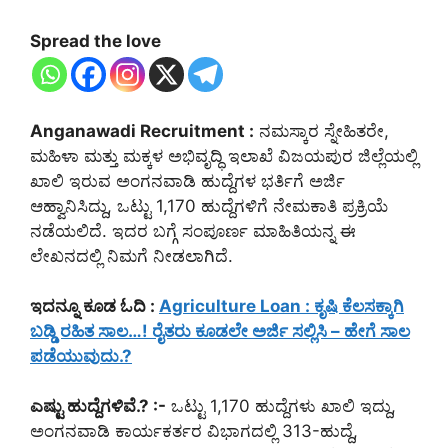
Spread the love
Anganawadi Recruitment :
ನಮಸ್ಕಾರ ಸ್ನೇಹಿತರೇ,
ಮಹಿಳಾ ಮತ್ತು ಮಕ್ಕಳ ಅಭಿವೃದ್ಧಿ ಇಲಾಖೆ ವಿಜಯಪುರ ಜಿಲ್ಲೆಯಲ್ಲಿ
ಖಾಲಿ ಇರುವ ಅಂಗನವಾಡಿ ಹುದ್ದೆಗಳ ಭರ್ತಿಗೆ ಅರ್ಜಿ
ಆಹ್ವಾನಿಸಿದ್ದು, ಒಟ್ಟು 1,170 ಹುದ್ದೆಗಳಿಗೆ ನೇಮಕಾತಿ ಪ್ರಕ್ರಿಯೆ
ನಡೆಯಲಿದೆ. ಇದರ ಬಗ್ಗೆ ಸಂಪೂರ್ಣ ಮಾಹಿತಿಯನ್ನ ಈ
ಲೇಖನದಲ್ಲಿ ನಿಮಗೆ ನೀಡಲಾಗಿದೆ.
ಇದನ್ನೂ ಕೂಡ ಓದಿ :
Agriculture Loan : ಕೃಷಿ ಕೆಲಸಕ್ಕಾಗಿ
ಬಡ್ಡಿ ರಹಿತ ಸಾಲ…! ರೈತರು ಕೂಡಲೇ ಅರ್ಜಿ ಸಲ್ಲಿಸಿ – ಹೇಗೆ ಸಾಲ
ಪಡೆಯುವುದು.?
ಎಷ್ಟು ಹುದ್ದೆಗಳಿವೆ.? :-
ಒಟ್ಟು 1,170 ಹುದ್ದೆಗಳು ಖಾಲಿ ಇದ್ದು,
ಅಂಗನವಾಡಿ ಕಾರ್ಯಕರ್ತರ ವಿಭಾಗದಲ್ಲಿ 313-ಹುದ್ದೆ,