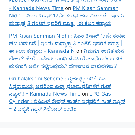
ಬಿಡುಗಡೆ.! ಹಣ ಜಮಾವಣೆ ಆಗದೇ ಇರುವವರು ಹೀಗೆ ಮಾಡಿ.
- Kannada News Time
on
PM Kisan Samman
Nidhi : ಪಿಎಂ ಕಿಸಾನ್ 17ನೇ ತಂತಿನ ಹಣ ಬಿಡುಗಡೆ | ಇಂದು
ಮಧ್ಯಾಹ್ನ 3 ಗಂಟೆಗೆ ಇವರಿಗೆ ಮಾತ್ರ | ಈ ಕೆಲಸ ಕಡ್ಡಾಯ
PM Kisan Samman Nidhi : ಪಿಎಂ ಕಿಸಾನ್ 17ನೇ ತಂತಿನ
ಹಣ ಬಿಡುಗಡೆ | ಇಂದು ಮಧ್ಯಾಹ್ನ 3 ಗಂಟೆಗೆ ಇವರಿಗೆ ಮಾತ್ರ |
ಈ ಕೆಲಸ ಕಡ್ಡಾಯ - Kannada N
on
ನಿಮಗೂ ಉಚಿತ ಮನೆ
ಬೇಕಾ.? ಹೇಗೆ ರಾಜೀವ್ ಗಾಂಧಿ ವಸತಿ ಯೋಜನೆಯಡಿ ಉಚಿತ
ಮನೆಗಾಗಿ ಅರ್ಜಿ ಸಲ್ಲಿಸುವುದು.? ಬೇಕಾಗುವ ದಾಖಲೆಗಳು.?
Gruhalakshmi Scheme : ಗೃಹಲಕ್ಷ್ಮಿಯರಿಗೆ ಸಿಎಂ
ಸಿದ್ದರಾಮಯ್ಯ ಅವರಿಂದ ಎಲ್ಲಾ ಫಲಾನುಭವಿಗಳಿಗೆ ಗುಡ್
ನ್ಯೂಸ್.! - Kannada News Time
on
LPG Gas
Cylinder : ಬಿಪಿಎಲ್ ರೇಷನ್ ಕಾರ್ಡ್ ಇದ್ದವರಿಗೆ ಗುಡ್ ನ್ಯೂಸ್
– 2 ಎಲ್ಪಿಜಿ ಗ್ಯಾಸ್ ಸಿಲೆಂಡರ್ ಉಚಿತ