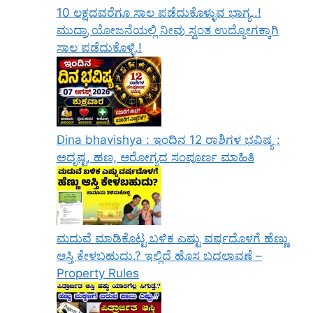
10 ಲಕ್ಷದವರೆಗೂ ಸಾಲ ಪಡೆದುಕೊಳ್ಳುವ ಭಾಗ್ಯ..!
ಮುದ್ರಾ ಯೋಜನೆಯಲ್ಲಿ ನೀವು ಸ್ವಂತ ಉದ್ಯೋಗಕ್ಕಾಗಿ
ಸಾಲ ಪಡೆದುಕೊಳ್ಳಿ.!
Dina bhavishya : ಇಂದಿನ 12 ರಾಶಿಗಳ ಭವಿಷ್ಯ :
ಅದೃಷ್ಟ, ಹಣ, ಆರೋಗ್ಯದ ಸಂಪೂರ್ಣ ಮಾಹಿತಿ
ಮದುವೆ ಮಾಡಿಕೊಟ್ಟ ಬಳಿಕ ಎಷ್ಟು ವರ್ಷದೊಳಗೆ ಹೆಣ್ಣು
ಆಸ್ತಿ ಕೇಳಬಹುದು.? ಇಲ್ಲಿದೆ ಹೊಸ ಬದಲಾವಣೆ –
Property Rules