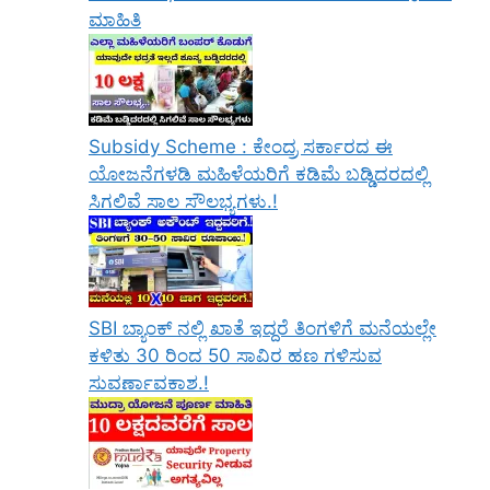
ಮಾಹಿತಿ
Subsidy Scheme : ಕೇಂದ್ರ ಸರ್ಕಾರದ ಈ
ಯೋಜನೆಗಳಡಿ ಮಹಿಳೆಯರಿಗೆ ಕಡಿಮೆ ಬಡ್ಡಿದರದಲ್ಲಿ
ಸಿಗಲಿವೆ ಸಾಲ ಸೌಲಭ್ಯಗಳು.!
SBI ಬ್ಯಾಂಕ್ ನಲ್ಲಿ ಖಾತೆ ಇದ್ದರೆ ತಿಂಗಳಿಗೆ ಮನೆಯಲ್ಲೇ
ಕಳಿತು 30 ರಿಂದ 50 ಸಾವಿರ ಹಣ ಗಳಿಸುವ
ಸುವರ್ಣಾವಕಾಶ.!