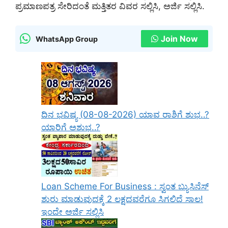
ಪ್ರಮಾಣಪತ್ರ ಸೇರಿದಂತೆ ಮತ್ತಿತರ ವಿವರ ಸಲ್ಲಿಸಿ, ಅರ್ಜಿ ಸಲ್ಲಿಸಿ.
Join Now
WhatsApp Group
ದಿನ ಭವಿಷ್ಯ (08-08-2026) ಯಾವ ರಾಶಿಗೆ ಶುಭ..?
ಯಾರಿಗೆ ಅಶುಭ..?
Loan Scheme For Business : ಸ್ವಂತ ಬ್ಯುಸಿನೆಸ್
ಶುರು ಮಾಡುವುದಕ್ಕೆ 2 ಲಕ್ಷದವರೆಗೂ ಸಿಗಲಿದೆ ಸಾಲ!
ಇಂದೇ ಅರ್ಜಿ ಸಲ್ಲಿಸಿ