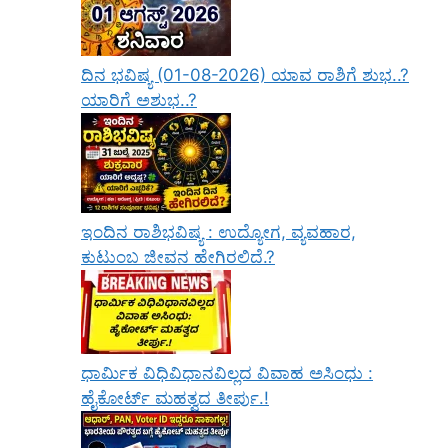
ದಿನ ಭವಿಷ್ಯ (01-08-2026) ಯಾವ ರಾಶಿಗೆ ಶುಭ..?
ಯಾರಿಗೆ ಅಶುಭ..?
ಇಂದಿನ ರಾಶಿಭವಿಷ್ಯ : ಉದ್ಯೋಗ, ವ್ಯವಹಾರ,
ಕುಟುಂಬ ಜೀವನ ಹೇಗಿರಲಿದೆ.?
ಧಾರ್ಮಿಕ ವಿಧಿವಿಧಾನವಿಲ್ಲದ ವಿವಾಹ ಅಸಿಂಧು :
ಹೈಕೋರ್ಟ್ ಮಹತ್ವದ ತೀರ್ಪು.!