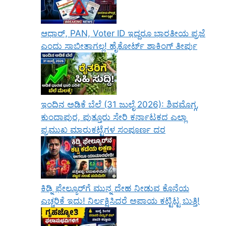
ಆಧಾರ್, PAN, Voter ID ಇದ್ದರೂ ಭಾರತೀಯ ಪ್ರಜೆ
ಎಂದು ಸಾಬೀತಾಗಲ್ಲ! ಹೈಕೋರ್ಟ್ ಶಾಕಿಂಗ್ ತೀರ್ಪು
ಇಂದಿನ ಅಡಿಕೆ ಬೆಲೆ (31 ಜುಲೈ 2026): ಶಿವಮೊಗ್ಗ,
ಕುಂದಾಪುರ, ಪುತ್ತೂರು ಸೇರಿ ಕರ್ನಾಟಕದ ಎಲ್ಲಾ
ಪ್ರಮುಖ ಮಾರುಕಟ್ಟೆಗಳ ಸಂಪೂರ್ಣ ದರ
ಕಿಡ್ನಿ ಫೇಲ್ಯೂರ್‌ಗೆ ಮುನ್ನ ದೇಹ ನೀಡುವ ಕೊನೆಯ
ಎಚ್ಚರಿಕೆ ಇದು! ನಿರ್ಲಕ್ಷಿಸಿದರೆ ಅಪಾಯ ಕಟ್ಟಿಟ್ಟ ಬುತ್ತಿ!