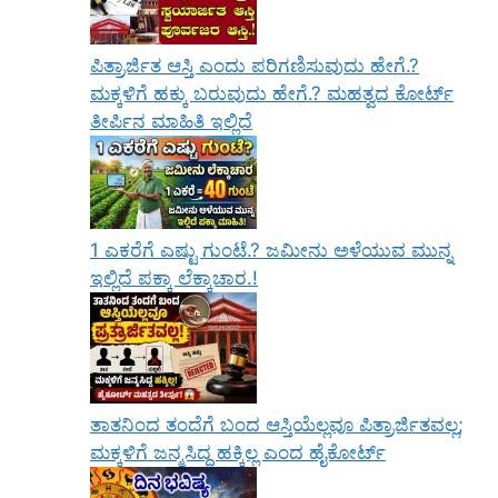
ಪಿತ್ರಾರ್ಜಿತ ಆಸ್ತಿ ಎಂದು ಪರಿಗಣಿಸುವುದು ಹೇಗೆ.?
ಮಕ್ಕಳಿಗೆ ಹಕ್ಕು ಬರುವುದು ಹೇಗೆ.? ಮಹತ್ವದ ಕೋರ್ಟ್
ತೀರ್ಪಿನ ಮಾಹಿತಿ ಇಲ್ಲಿದೆ
1 ಎಕರೆಗೆ ಎಷ್ಟು ಗುಂಟೆ.? ಜಮೀನು ಅಳೆಯುವ ಮುನ್ನ
ಇಲ್ಲಿದೆ ಪಕ್ಕಾ ಲೆಕ್ಕಾಚಾರ.!
ತಾತನಿಂದ ತಂದೆಗೆ ಬಂದ ಆಸ್ತಿಯೆಲ್ಲವೂ ಪಿತ್ರಾರ್ಜಿತವಲ್ಲ;
ಮಕ್ಕಳಿಗೆ ಜನ್ಮಸಿದ್ಧ ಹಕ್ಕಿಲ್ಲ ಎಂದ ಹೈಕೋರ್ಟ್