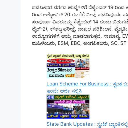
ಪದವೀಧರ ವರ್ಗದ ಹುದ್ದೆಗಳಿಗೆ ಸೆಪ್ಟೆಂಬರ್ 19 ರಿಂದ ಅ
ರಿಂದ ಅಕ್ಟೋಬರ್ 20 ರವರೆಗೆ ನೀವು ಪದವಿಪೂರ್ವ ವರ್
ಸಂಪೂರ್ಣ ವಿವರವನ್ನು ಸೆಪ್ಟೆಂಬರ್ 14 ರಂದು ಬಿಡುಗಡೆ
ಟೈರ್-2), ಕೌಶಲ್ಯ ಪರೀಕ್ಷೆ, ದಾಖಲೆ ಪರಿಶೀಲನೆ, ವೈದ
ಉದ್ಯೋಗಗಳಿಗೆ ಆಯ್ಕೆ ಮಾಡಲಾಗುತ್ತದೆ. ಸಾಮಾನ್ಯ, EW
ಮಹಿಳೆಯರು, ESM, EBC, ಅಂಗವಿಕಲರು, SC, ST ಅಭ್ಯ
Loan Scheme For Business : ಸ್ವಂತ ಬ್ಯು
ಇಂದೇ ಅರ್ಜಿ ಸಲ್ಲಿಸಿ
State Bank Updates : ಸ್ಟೇಟ್ ಬ್ಯಾಂಕಿನಲ್