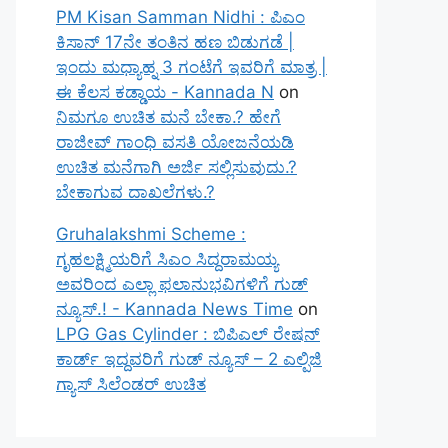
PM Kisan Samman Nidhi : ಪಿಎಂ
ಕಿಸಾನ್ 17ನೇ ತಂತಿನ ಹಣ ಬಿಡುಗಡೆ |
ಇಂದು ಮಧ್ಯಾಹ್ನ 3 ಗಂಟೆಗೆ ಇವರಿಗೆ ಮಾತ್ರ |
ಈ ಕೆಲಸ ಕಡ್ಡಾಯ - Kannada N
on
ನಿಮಗೂ ಉಚಿತ ಮನೆ ಬೇಕಾ.? ಹೇಗೆ
ರಾಜೀವ್ ಗಾಂಧಿ ವಸತಿ ಯೋಜನೆಯಡಿ
ಉಚಿತ ಮನೆಗಾಗಿ ಅರ್ಜಿ ಸಲ್ಲಿಸುವುದು.?
ಬೇಕಾಗುವ ದಾಖಲೆಗಳು.?
Gruhalakshmi Scheme :
ಗೃಹಲಕ್ಷ್ಮಿಯರಿಗೆ ಸಿಎಂ ಸಿದ್ದರಾಮಯ್ಯ
ಅವರಿಂದ ಎಲ್ಲಾ ಫಲಾನುಭವಿಗಳಿಗೆ ಗುಡ್
ನ್ಯೂಸ್.! - Kannada News Time
on
LPG Gas Cylinder : ಬಿಪಿಎಲ್ ರೇಷನ್
ಕಾರ್ಡ್ ಇದ್ದವರಿಗೆ ಗುಡ್ ನ್ಯೂಸ್ – 2 ಎಲ್ಪಿಜಿ
ಗ್ಯಾಸ್ ಸಿಲೆಂಡರ್ ಉಚಿತ