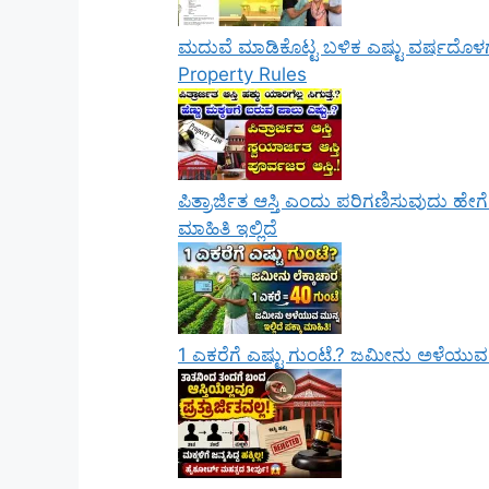
ಮದುವೆ ಮಾಡಿಕೊಟ್ಟ ಬಳಿಕ ಎಷ್ಟು ವರ್ಷದೊಳಗೆ 
Property Rules
ಪಿತ್ರಾರ್ಜಿತ ಆಸ್ತಿ ಎಂದು ಪರಿಗಣಿಸುವುದು ಹೇಗ
ಮಾಹಿತಿ ಇಲ್ಲಿದೆ
1 ಎಕರೆಗೆ ಎಷ್ಟು ಗುಂಟೆ.? ಜಮೀನು ಅಳೆಯುವ ಮುನ