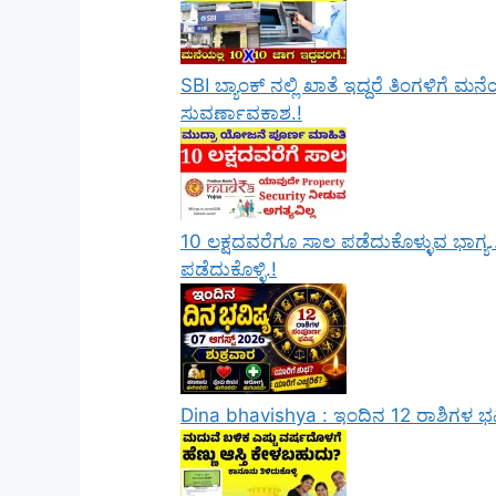
SBI ಬ್ಯಾಂಕ್ ನಲ್ಲಿ ಖಾತೆ ಇದ್ದರೆ ತಿಂಗಳಿಗೆ
ಸುವರ್ಣಾವಕಾಶ.!
10 ಲಕ್ಷದವರೆಗೂ ಸಾಲ ಪಡೆದುಕೊಳ್ಳುವ ಭಾಗ್ಯ.
ಪಡೆದುಕೊಳ್ಳಿ.!
Dina bhavishya : ಇಂದಿನ 12 ರಾಶಿಗಳ ಭವ