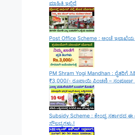
ಮಾಹಿತಿ ಇಲ್ಲಿದೆ
Post Office Scheme : ಅಂಚೆ ಇಲಾಖೆಯ ಈ ಯ
PM Shram Yogi Mandhan : ರೈತರಿಗೆ ಸಿಹಿ
₹3,000/- ರೂಪಾಯಿ ಪಿಂಚಣಿ – ಸಂಪೂರ್ಣ 
Subsidy Scheme : ಕೇಂದ್ರ ಸರ್ಕಾರದ ಈ ಯ
ಸೌಲಭ್ಯಗಳು.!