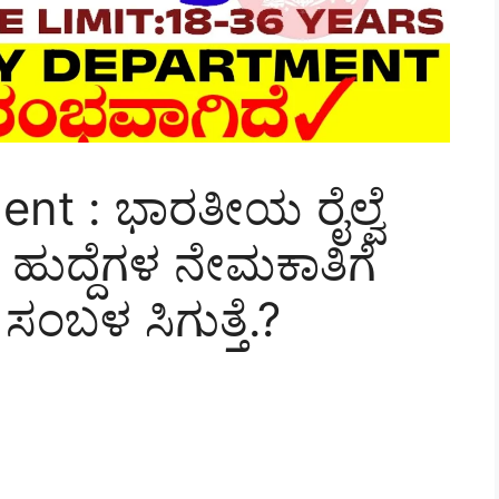
nt : ಭಾರತೀಯ ರೈಲ್ವೆ
 ಹುದ್ದೆಗಳ ನೇಮಕಾತಿಗೆ
 ಸಂಬಳ ಸಿಗುತ್ತೆ.?