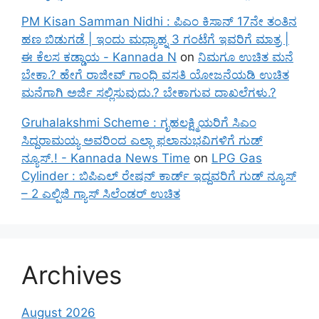
PM Kisan Samman Nidhi : ಪಿಎಂ ಕಿಸಾನ್ 17ನೇ ತಂತಿನ
ಹಣ ಬಿಡುಗಡೆ | ಇಂದು ಮಧ್ಯಾಹ್ನ 3 ಗಂಟೆಗೆ ಇವರಿಗೆ ಮಾತ್ರ |
ಈ ಕೆಲಸ ಕಡ್ಡಾಯ - Kannada N
on
ನಿಮಗೂ ಉಚಿತ ಮನೆ
ಬೇಕಾ.? ಹೇಗೆ ರಾಜೀವ್ ಗಾಂಧಿ ವಸತಿ ಯೋಜನೆಯಡಿ ಉಚಿತ
ಮನೆಗಾಗಿ ಅರ್ಜಿ ಸಲ್ಲಿಸುವುದು.? ಬೇಕಾಗುವ ದಾಖಲೆಗಳು.?
Gruhalakshmi Scheme : ಗೃಹಲಕ್ಷ್ಮಿಯರಿಗೆ ಸಿಎಂ
ಸಿದ್ದರಾಮಯ್ಯ ಅವರಿಂದ ಎಲ್ಲಾ ಫಲಾನುಭವಿಗಳಿಗೆ ಗುಡ್
ನ್ಯೂಸ್.! - Kannada News Time
on
LPG Gas
Cylinder : ಬಿಪಿಎಲ್ ರೇಷನ್ ಕಾರ್ಡ್ ಇದ್ದವರಿಗೆ ಗುಡ್ ನ್ಯೂಸ್
– 2 ಎಲ್ಪಿಜಿ ಗ್ಯಾಸ್ ಸಿಲೆಂಡರ್ ಉಚಿತ
Archives
August 2026