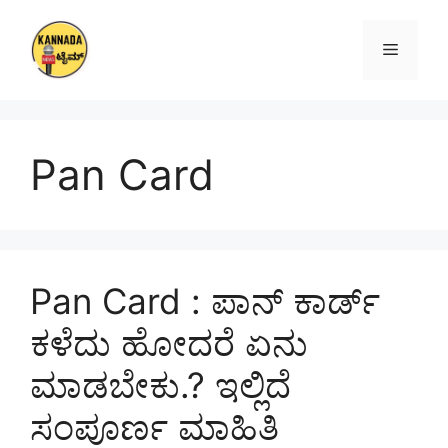
Skip
to
Menu
content
Pan Card
Pan Card : ಪಾನ್ ಕಾರ್ಡ್
ಕಳೆದು ಹೋದರೆ ಏನು
ಮಾಡಬೇಕು.? ಇಲ್ಲಿದೆ
ಸಂಪೂರ್ಣ ಮಾಹಿತಿ