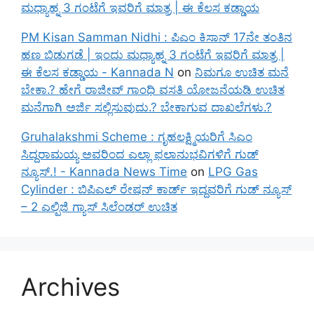
ಮಧ್ಯಾಹ್ನ 3 ಗಂಟೆಗೆ ಇವರಿಗೆ ಮಾತ್ರ | ಈ ಕೆಲಸ ಕಡ್ಡಾಯ
PM Kisan Samman Nidhi : ಪಿಎಂ ಕಿಸಾನ್ 17ನೇ ತಂತಿನ
ಹಣ ಬಿಡುಗಡೆ | ಇಂದು ಮಧ್ಯಾಹ್ನ 3 ಗಂಟೆಗೆ ಇವರಿಗೆ ಮಾತ್ರ |
ಈ ಕೆಲಸ ಕಡ್ಡಾಯ - Kannada N
on
ನಿಮಗೂ ಉಚಿತ ಮನೆ
ಬೇಕಾ.? ಹೇಗೆ ರಾಜೀವ್ ಗಾಂಧಿ ವಸತಿ ಯೋಜನೆಯಡಿ ಉಚಿತ
ಮನೆಗಾಗಿ ಅರ್ಜಿ ಸಲ್ಲಿಸುವುದು.? ಬೇಕಾಗುವ ದಾಖಲೆಗಳು.?
Gruhalakshmi Scheme : ಗೃಹಲಕ್ಷ್ಮಿಯರಿಗೆ ಸಿಎಂ
ಸಿದ್ದರಾಮಯ್ಯ ಅವರಿಂದ ಎಲ್ಲಾ ಫಲಾನುಭವಿಗಳಿಗೆ ಗುಡ್
ನ್ಯೂಸ್.! - Kannada News Time
on
LPG Gas
Cylinder : ಬಿಪಿಎಲ್ ರೇಷನ್ ಕಾರ್ಡ್ ಇದ್ದವರಿಗೆ ಗುಡ್ ನ್ಯೂಸ್
– 2 ಎಲ್ಪಿಜಿ ಗ್ಯಾಸ್ ಸಿಲೆಂಡರ್ ಉಚಿತ
Archives