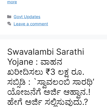
more
Categories
Govt Updates
Leave a comment
Swavalambi Sarathi
Yojane : ವಾಹನ
ಖರೀದಿಸಲು ₹3 ಲಕ್ಷ ರೂ.
ಸಬ್ಸಿಡಿ : `ಸ್ವಾವಲಂಬಿ ಸಾರಥಿ’
ಯೋಜನೆಗೆ ಅರ್ಜಿ ಆಹ್ವಾನ.!
ಹೇಗೆ ಅರ್ಜಿ ಸಲ್ಲಿಸುವುದು.?