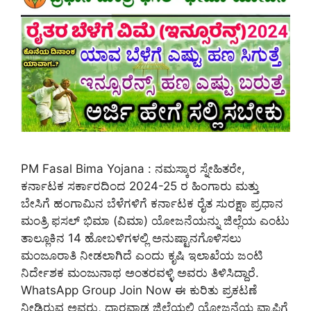
PM Fasal Bima Yojana : ನಮಸ್ಕಾರ ಸ್ನೇಹಿತರೇ,
ಕರ್ನಾಟಕ ಸರ್ಕಾರದಿಂದ 2024-25 ರ ಹಿಂಗಾರು ಮತ್ತು
ಬೇಸಿಗೆ ಹಂಗಾಮಿನ ಬೆಳೆಗಳಿಗೆ ಕರ್ನಾಟಕ ರೈತ ಸುರಕ್ಷಾ ಪ್ರಧಾನ
ಮಂತ್ರಿ ಫಸಲ್ ಭಿಮಾ (ವಿಮಾ) ಯೋಜನೆಯನ್ನು ಜಿಲ್ಲೆಯ ಎಂಟು
ತಾಲ್ಲೂಕಿನ 14 ಹೋಬಳಿಗಳಲ್ಲಿ ಅನುಷ್ಟಾನಗೊಳಿಸಲು
ಮಂಜೂರಾತಿ ನೀಡಲಾಗಿದೆ ಎಂದು ಕೃಷಿ ಇಲಾಖೆಯ ಜಂಟಿ
ನಿರ್ದೇಶಕ ಮಂಜುನಾಥ ಅಂತರವಳ್ಳಿ ಅವರು ತಿಳಿಸಿದ್ದಾರೆ.
WhatsApp Group Join Now ಈ ಕುರಿತು ಪ್ರಕಟಣೆ
ನೀಡಿರುವ ಅವರು, ಧಾರವಾಡ ಜಿಲ್ಲೆಯಲ್ಲಿ ಯೋಜನೆಯ ವ್ಯಾಪ್ತಿಗೆ