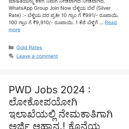
ಮಾಹಿತಿಯನ್ನು ಕೆಳಗೆ ನಿಮಗೆ ನೀಡಲಾಗಿದೆ ನೀಡಲಾಗಿದೆ.
WhatsApp Group Join Now ಬೆಳ್ಳಿಯ ಬೆಲೆ (Silver
Rate) :- ಬೆಳ್ಳಿಯ ದರ ಪ್ರತೀ 10 ಗ್ರಾಂ ಗೆ ₹991/- ರೂಪಾಯಿ.
100 ಗ್ರಾಂ ಗೆ ₹9,910/- ರೂಪಾಯಿ. 1 ಕೆಜಿ ಬೆಳ್ಳಿಗೆ …
Read
more
Categories
Gold Rates
Leave a comment
PWD Jobs 2024 :
ಲೋಕೋಪಯೋಗಿ
ಇಲಾಖೆಯಲ್ಲಿ ನೇಮಕಾತಿಗಾಗಿ
ಅರ್ಜಿ ಆಹ್ವಾನ.! ಕೊನೆಯ