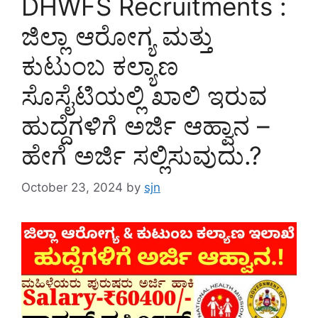
DHWFS Recruitments :
ಜಿಲ್ಲಾ ಆರೋಗ್ಯ ಮತ್ತು
ಕುಟುಂಬ ಕಲ್ಯಾಣ
ಸೊಸೈಟಿಯಲ್ಲಿ ಖಾಲಿ ಇರುವ
ಹುದ್ದೆಗಳಿಗೆ ಅರ್ಜಿ ಆಹ್ವಾನ –
ಹೇಗೆ ಅರ್ಜಿ ಸಲ್ಲಿಸುವುದು.?
October 23, 2024
by
sjn