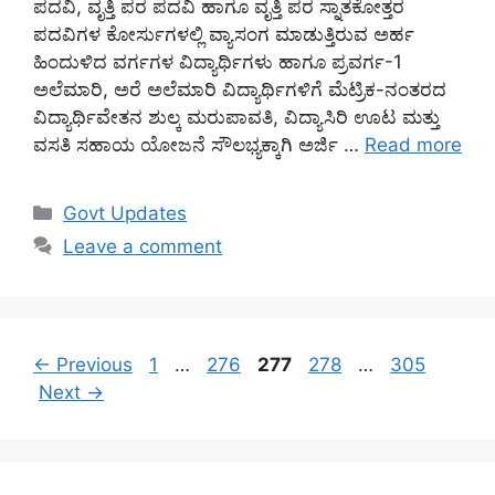
ಪದವಿ, ವೃತ್ತಿ ಪರ ಪದವಿ ಹಾಗೂ ವೃತ್ತಿ ಪರ ಸ್ನಾತಕೋತ್ತರ
ಪದವಿಗಳ ಕೋರ್ಸುಗಳಲ್ಲಿ ವ್ಯಾಸಂಗ ಮಾಡುತ್ತಿರುವ ಅರ್ಹ
ಹಿಂದುಳಿದ ವರ್ಗಗಳ ವಿದ್ಯಾರ್ಥಿಗಳು ಹಾಗೂ ಪ್ರವರ್ಗ-1
ಅಲೆಮಾರಿ, ಅರೆ ಅಲೆಮಾರಿ ವಿದ್ಯಾರ್ಥಿಗಳಿಗೆ ಮೆಟ್ರಿಕ-ನಂತರದ
ವಿದ್ಯಾರ್ಥಿವೇತನ ಶುಲ್ಕ ಮರುಪಾವತಿ, ವಿದ್ಯಾಸಿರಿ ಊಟ ಮತ್ತು
ವಸತಿ ಸಹಾಯ ಯೋಜನೆ ಸೌಲಭ್ಯಕ್ಕಾಗಿ ಅರ್ಜಿ …
Read more
Categories
Govt Updates
Leave a comment
Page
Page
Page
Page
Page
←
Previous
1
…
276
277
278
…
305
Next
→