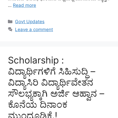
…
Read more
Categories
Govt Updates
Leave a comment
Scholarship :
ವಿದ್ಯಾರ್ಥಿಗಳಿಗೆ ಸಿಹಿಸುದ್ಧಿ –
ವಿದ್ಯಾಸಿರಿ ವಿದ್ಯಾರ್ಥಿವೇತನ
ಸೌಲಭ್ಯಕ್ಕಾಗಿ ಅರ್ಜಿ ಆಹ್ವಾನ –
ಕೊನೆಯ ದಿನಾಂಕ
ಮುಂದೂಡಿಕೆ.!