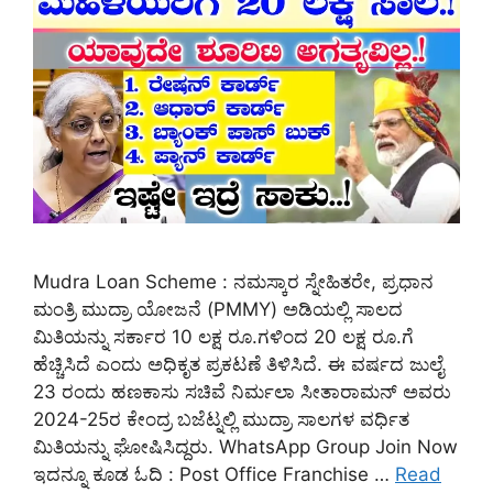
Mudra Loan Scheme : ನಮಸ್ಕಾರ ಸ್ನೇಹಿತರೇ, ಪ್ರಧಾನ
ಮಂತ್ರಿ ಮುದ್ರಾ ಯೋಜನೆ (PMMY) ಅಡಿಯಲ್ಲಿ ಸಾಲದ
ಮಿತಿಯನ್ನು ಸರ್ಕಾರ 10 ಲಕ್ಷ ರೂ.ಗಳಿಂದ 20 ಲಕ್ಷ ರೂ.ಗೆ
ಹೆಚ್ಚಿಸಿದೆ ಎಂದು ಅಧಿಕೃತ ಪ್ರಕಟಣೆ ತಿಳಿಸಿದೆ. ಈ ವರ್ಷದ ಜುಲೈ
23 ರಂದು ಹಣಕಾಸು ಸಚಿವೆ ನಿರ್ಮಲಾ ಸೀತಾರಾಮನ್ ಅವರು
2024-25ರ ಕೇಂದ್ರ ಬಜೆಟ್ನಲ್ಲಿ ಮುದ್ರಾ ಸಾಲಗಳ ವರ್ಧಿತ
ಮಿತಿಯನ್ನು ಘೋಷಿಸಿದ್ದರು. WhatsApp Group Join Now
ಇದನ್ನೂ ಕೂಡ ಓದಿ : Post Office Franchise …
Read