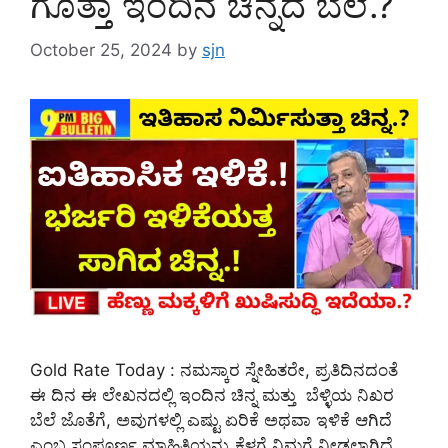
ಗೊತ್ತಾ ಇಂದಿನ ಚಿನ್ನದ ಬೆಲೆ.?
October 25, 2024
by
sjn
Gold Rate Today : ನಮಸ್ಕಾರ ಸ್ನೇಹಿತರೇ, ಪ್ರತಿದಿನದಂತೆ
ಈ ದಿನ ಈ ಲೇಖನದಲ್ಲಿ ಇಂದಿನ ಚಿನ್ನ ಮತ್ತು ಬೆಳ್ಳಿಯ ನಿಖರ
ಬೆಲೆ ಜೊತೆಗೆ, ಅವುಗಳಲ್ಲಿ ಎಷ್ಟು ಏರಿಕೆ ಅಥವಾ ಇಳಿಕೆ ಆಗಿದೆ
ಎಂಬ ಸಂಪೂರ್ಣ ಮಾಹಿತಿಯನ್ನು ಕೆಳಗೆ ನಿಮಗೆ ನೀಡಲಾಗಿದೆ