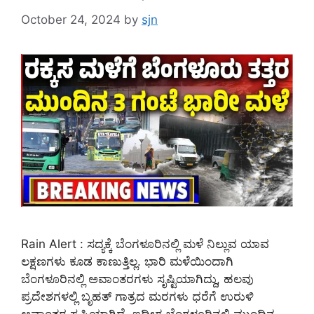
October 24, 2024
by
sjn
Rain Alert : ಸದ್ಯಕ್ಕೆ ಬೆಂಗಳೂರಿನಲ್ಲಿ ಮಳೆ ನಿಲ್ಲುವ ಯಾವ
ಲಕ್ಷಣಗಳು ಕೂಡ ಕಾಣುತ್ತಿಲ್ಲ. ಭಾರಿ ಮಳೆಯಿಂದಾಗಿ
ಬೆಂಗಳೂರಿನಲ್ಲಿ ಅವಾಂತರಗಳು ಸೃಷ್ಟಿಯಾಗಿದ್ದು, ಹಲವು
ಪ್ರದೇಶಗಳಲ್ಲಿ ಬೃಹತ್ ಗಾತ್ರದ ಮರಗಳು ಧರೆಗೆ ಉರುಳಿ
ಅವಾಂತರ ಸೃಷ್ಟಿಯಾಗಿದೆ. ಇದೀಗ ಬೆಂಗಳೂರಿನಲ್ಲಿ ಮುಂದಿನ