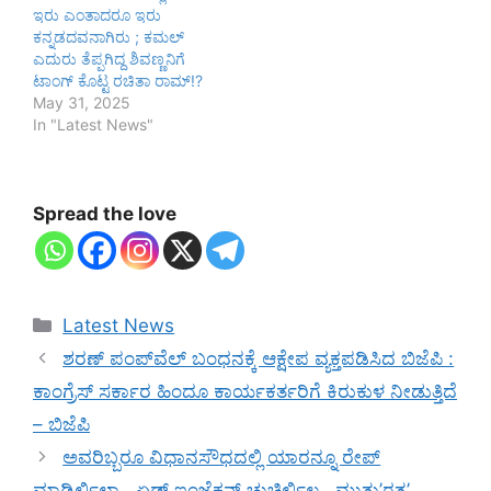
ಇರು ಎಂತಾದರೂ ಇರು
ಕನ್ನಡದವನಾಗಿರು ; ಕಮಲ್
ಎದುರು ತೆಪ್ಪಗಿದ್ದ ಶಿವಣ್ಣನಿಗೆ
ಟಾಂಗ್ ಕೊಟ್ಟ ರಚಿತಾ ರಾಮ್!?
May 31, 2025
In "Latest News"
Spread the love
Categories
Latest News
ಶರಣ್ ಪಂಪ್‌ವೆಲ್ ಬಂಧನಕ್ಕೆ ಆಕ್ಷೇಪ ವ್ಯಕ್ತಪಡಿಸಿದ ಬಿಜೆಪಿ :
ಕಾಂಗ್ರೆಸ್ ಸರ್ಕಾರ ಹಿಂದೂ ಕಾರ್ಯಕರ್ತರಿಗೆ ಕಿರುಕುಳ ನೀಡುತ್ತಿದೆ
– ಬಿಜೆಪಿ
ಅವರಿಬ್ಬರೂ ವಿಧಾನಸೌಧದಲ್ಲಿ ಯಾರನ್ನೂ ರೇಪ್
ಮಾಡಿರ್ಲಿಲ್ಲಾ.. ಏಡ್ಸ್ ಇಂಜೆಕ್ಷನ್ ಚುಚ್ಚಿರ್ಲಿಲ್ಲ.. ಮುತ್ತು’ರತ್ನ’