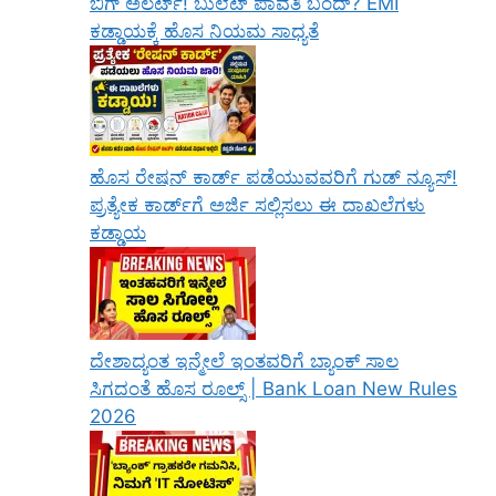
ಬಿಗ್ ಅಲರ್ಟ್! ಬುಲೆಟ್ ಪಾವತಿ ಬಂದ್? EMI
ಕಡ್ಡಾಯಕ್ಕೆ ಹೊಸ ನಿಯಮ ಸಾಧ್ಯತೆ
ಹೊಸ ರೇಷನ್ ಕಾರ್ಡ್ ಪಡೆಯುವವರಿಗೆ ಗುಡ್ ನ್ಯೂಸ್!
ಪ್ರತ್ಯೇಕ ಕಾರ್ಡ್‌ಗೆ ಅರ್ಜಿ ಸಲ್ಲಿಸಲು ಈ ದಾಖಲೆಗಳು
ಕಡ್ಡಾಯ
ದೇಶಾದ್ಯಂತ ಇನ್ಮೇಲೆ ಇಂತವರಿಗೆ ಬ್ಯಾಂಕ್ ಸಾಲ
ಸಿಗದಂತೆ ಹೊಸ ರೂಲ್ಸ್ | Bank Loan New Rules
2026