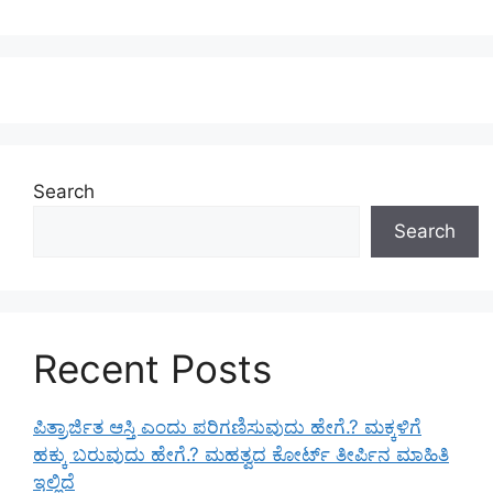
Search
Search
Recent Posts
ಪಿತ್ರಾರ್ಜಿತ ಆಸ್ತಿ ಎಂದು ಪರಿಗಣಿಸುವುದು ಹೇಗೆ.? ಮಕ್ಕಳಿಗೆ
ಹಕ್ಕು ಬರುವುದು ಹೇಗೆ.? ಮಹತ್ವದ ಕೋರ್ಟ್ ತೀರ್ಪಿನ ಮಾಹಿತಿ
ಇಲ್ಲಿದೆ