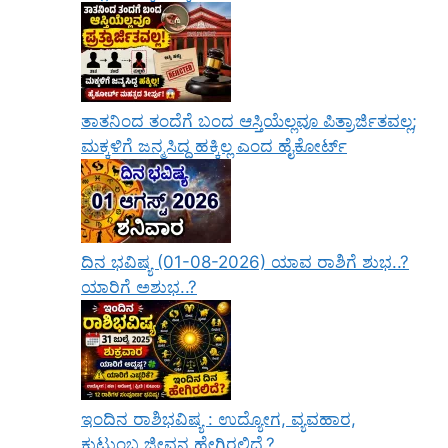
ತಾತನಿಂದ ತಂದೆಗೆ ಬಂದ ಆಸ್ತಿಯೆಲ್ಲವೂ ಪಿತ್ರಾರ್ಜಿತವಲ್ಲ;
ಮಕ್ಕಳಿಗೆ ಜನ್ಮಸಿದ್ಧ ಹಕ್ಕಿಲ್ಲ ಎಂದ ಹೈಕೋರ್ಟ್
ದಿನ ಭವಿಷ್ಯ (01-08-2026) ಯಾವ ರಾಶಿಗೆ ಶುಭ..?
ಯಾರಿಗೆ ಅಶುಭ..?
ಇಂದಿನ ರಾಶಿಭವಿಷ್ಯ : ಉದ್ಯೋಗ, ವ್ಯವಹಾರ,
ಕುಟುಂಬ ಜೀವನ ಹೇಗಿರಲಿದೆ.?