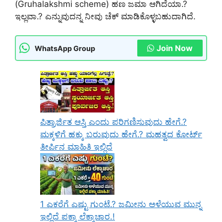
(Gruhalakshmi scheme) ಹಣ ಜಮಾ ಆಗಿದೆಯಾ.?
ಇಲ್ಲವಾ.? ಎನ್ನುವುದನ್ನ ನೀವು ಚೆಕ್ ಮಾಡಿಕೊಳ್ಳಬಹುದಾಗಿದೆ.
Join Now
WhatsApp Group
ಪಿತ್ರಾರ್ಜಿತ ಆಸ್ತಿ ಎಂದು ಪರಿಗಣಿಸುವುದು ಹೇಗೆ.?
ಮಕ್ಕಳಿಗೆ ಹಕ್ಕು ಬರುವುದು ಹೇಗೆ.? ಮಹತ್ವದ ಕೋರ್ಟ್
ತೀರ್ಪಿನ ಮಾಹಿತಿ ಇಲ್ಲಿದೆ
1 ಎಕರೆಗೆ ಎಷ್ಟು ಗುಂಟೆ.? ಜಮೀನು ಅಳೆಯುವ ಮುನ್ನ
ಇಲ್ಲಿದೆ ಪಕ್ಕಾ ಲೆಕ್ಕಾಚಾರ.!