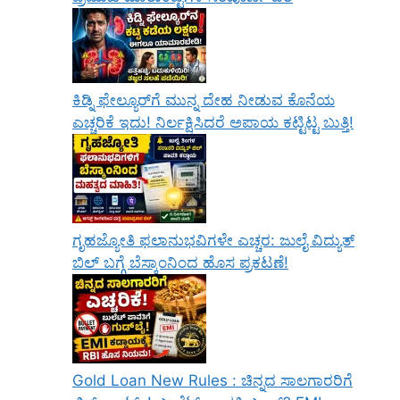
ಕಿಡ್ನಿ ಫೇಲ್ಯೂರ್‌ಗೆ ಮುನ್ನ ದೇಹ ನೀಡುವ ಕೊನೆಯ
ಎಚ್ಚರಿಕೆ ಇದು! ನಿರ್ಲಕ್ಷಿಸಿದರೆ ಅಪಾಯ ಕಟ್ಟಿಟ್ಟ ಬುತ್ತಿ!
ಗೃಹಜ್ಯೋತಿ ಫಲಾನುಭವಿಗಳೇ ಎಚ್ಚರ: ಜುಲೈ ವಿದ್ಯುತ್
ಬಿಲ್ ಬಗ್ಗೆ ಬೆಸ್ಕಾಂನಿಂದ ಹೊಸ ಪ್ರಕಟಣೆ!
Gold Loan New Rules : ಚಿನ್ನದ ಸಾಲಗಾರರಿಗೆ