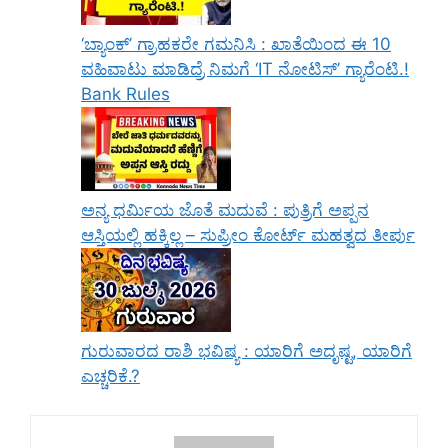
‘ಬ್ಯಾಂಕ್’ ಗ್ರಾಹಕರೇ ಗಮನಿಸಿ : ಖಾತೆಯಿಂದ ಈ 10
ವಹಿವಾಟು ಮಾಡಿದ್ರೆ ನಿಮಗೆ ‘IT ನೋಟಿಸ್’ ಗ್ಯಾರೆಂಟಿ.!
Bank Rules
ಅನ್ಯ ಧರ್ಮಿಯ ಜೊತೆ ಮದುವೆ : ಪುತ್ರಿಗೆ ಅಪ್ಪನ
ಆಸ್ತಿಯಲ್ಲಿ ಹಕ್ಕಿಲ್ಲ – ಸುಪ್ರೀಂ ಕೋರ್ಟ್ ಮಹತ್ವದ ತೀರ್ಪು
ಗುರುವಾರದ ರಾಶಿ ಭವಿಷ್ಯ : ಯಾರಿಗೆ ಅದೃಷ್ಟ, ಯಾರಿಗೆ
ಎಚ್ಚರಿಕೆ.?