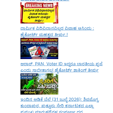
ಧಾರ್ಮಿಕ ವಿಧಿವಿಧಾನವಿಲ್ಲದ ವಿವಾಹ ಅಸಿಂಧು :
ಹೈಕೋರ್ಟ್ ಮಹತ್ವದ ತೀರ್ಪು.!
ಆಧಾರ್, PAN, Voter ID ಇದ್ದರೂ ಭಾರತೀಯ ಪ್ರಜೆ
ಎಂದು ಸಾಬೀತಾಗಲ್ಲ! ಹೈಕೋರ್ಟ್ ಶಾಕಿಂಗ್ ತೀರ್ಪು
ಇಂದಿನ ಅಡಿಕೆ ಬೆಲೆ (31 ಜುಲೈ 2026): ಶಿವಮೊಗ್ಗ,
ಕುಂದಾಪುರ, ಪುತ್ತೂರು ಸೇರಿ ಕರ್ನಾಟಕದ ಎಲ್ಲಾ
ಪ್ರಮುಖ ಮಾರುಕಟ್ಟೆಗಳ ಸಂಪೂರ್ಣ ದರ