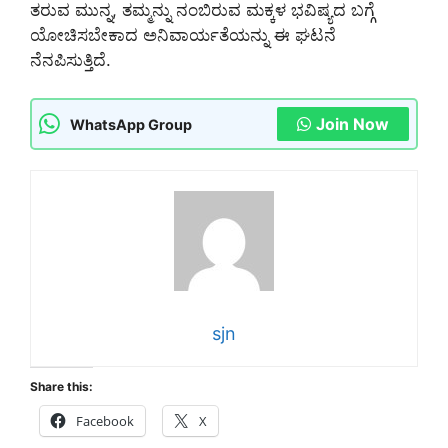
ತರುವ ಮುನ್ನ, ತಮ್ಮನ್ನು ನಂಬಿರುವ ಮಕ್ಕಳ ಭವಿಷ್ಯದ ಬಗ್ಗೆ
ಯೋಚಿಸಬೇಕಾದ ಅನಿವಾರ್ಯತೆಯನ್ನು ಈ ಘಟನೆ
ನೆನಪಿಸುತ್ತಿದೆ.
Join Now
WhatsApp Group
sjn
Share this:
Facebook
X