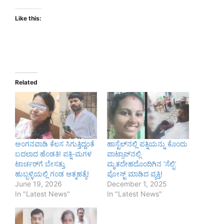
Like this:
Related
ಅಂಗನವಾಡಿ ಕೆಲಸ ಸಿಗುತ್ತಿದ್ದಂತೆ
ಹಾಸ್ಟೆಲ್‌ನಲ್ಲಿ ಪತ್ನಿಯನ್ನು ಕೊಂದು
ಬದಲಾದ ಹೆಂಡತಿ! ಪತ್ನಿ-ಮಗಳ
ವಾಟ್ಸಾಪ್‌ನಲ್ಲಿ
ಟಾರ್ಚರ್‌ಗೆ ಬೇಸತ್ತು
ಮೃತದೇಹದೊಂದಿಗಿನ ‘ಸೆಲ್ಫಿ’
ಹುಬ್ಬಳ್ಳಿಯಲ್ಲಿ ಗಂಡ ಆತ್ಮಹತ್ಯೆ!
ಪೋಸ್ಟ್ ಮಾಡಿದ ವ್ಯಕ್ತಿ!
June 19, 2026
December 1, 2025
In "Latest News"
In "Latest News"