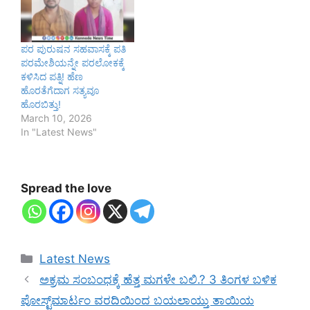
ಪರ ಪುರುಷನ ಸಹವಾಸಕ್ಕೆ ಪತಿ
ಪರಮೇಶಿಯನ್ನೇ ಪರಲೋಕಕ್ಕೆ
ಕಳಿಸಿದ ಪತ್ನಿ! ಹೆಣ
ಹೊರತೆಗೆದಾಗ ಸತ್ಯವೂ
ಹೊರಬಿತ್ತು!
March 10, 2026
In "Latest News"
Spread the love
Categories
Latest News
ಅಕ್ರಮ ಸಂಬಂಧಕ್ಕೆ ಹೆತ್ತ ಮಗಳೇ ಬಲಿ.? 3 ತಿಂಗಳ ಬಳಿಕ
ಪೋಸ್ಟ್‌ಮಾರ್ಟಂ ವರದಿಯಿಂದ ಬಯಲಾಯ್ತು ತಾಯಿಯ