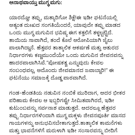
ಅನಾಥವಾಯ್ತು ಮುಗ್ಧ ಮಗು:
ಯಾರದ್ದೋ ತಪ್ಪು, ಮತ್ಯಾರಿಗೋ ಶಿಕ್ಷೆ!ಈ ಇಡೀ ಘಟನೆಯಲ್ಲಿ
ಅತ್ಯಂತ ದುಃಖದ ಸಂಗತಿಯೆಂದರೆ, ಯಾವುದೇ ತಪ್ಪು ಮಾಡದ
ಒಂದು ಮುಗ್ಧ ಮಗುವಿನ ಭವಿಷ್ಯ ಈಗ ಕತ್ತಲಿಗೆ ತಳ್ಳಲ್ಪಟ್ಟಿದೆ.
ತಾಯಿಯ ಸಾವಾಗಿದೆ, ತಂದೆ ಕೊಲೆ ಆರೋಪಿಯಾಗಿ ಜೈಲು
ಪಾಲಾಗಿದ್ದಾನೆ. ಹೆತ್ತವರ ತಾತ್ಕಾಲಿಕ ಆಕರ್ಷಣೆ ಮತ್ತು ಆತುರದ
ನಿರ್ಧಾರಗಳು ಕಣ್ಣಮುಂದೆಯೇ ಒಂದು ಮಗುವಿನ ಜೀವನವನ್ನು
ಹಾದರಪಾಲಾಗಿಸಿವೆ.“ಪೋಷಕತ್ವ ಎನ್ನುವುದು ಕೇವಲ
ಸಂಬಂಧವಲ್ಲ, ಅದೊಂದು ಜೀವಮಾನದ ಜವಾಬ್ದಾರಿ!” ಈ
ಘಟನೆಯು ಸಮಾಜಕ್ಕೆ ದೊಡ್ಡ ಪಾಠವಾಗಿದೆ.
ಗಂಡ-ಹೆಂಡತಿಯ ನಡುವಿನ ನಂಬಿಕೆ ಮುರಿದಾಗ, ಅದರ ಭೀಕರ
ಪರಿಣಾಮ ಕೇವಲ ಆ ಇಬ್ಬರಿಗಷ್ಟೇ ಸೀಮಿತವಾಗಿರದೆ, ಇಡೀ
ಕುಟುಂಬವನ್ನು ಸರ್ವನಾಶ ಮಾಡುತ್ತದೆ. ಅದರಲ್ಲೂ ಹೆತ್ತವರ
ತಪ್ಪು ನಿರ್ಧಾರಗಳಿಂದಾಗಿ ಮುಗ್ಧ ಮಕ್ಕಳು ಜೀವನಪೂರ್ತಿ ಮಾಸದ
ಗಾಯಗಳನ್ನು ಅನುಭವಿಸಬೇಕಾಗುತ್ತದೆ.ತಾತ್ಕಾಲಿಕ ಕಾಮನೆಗಳು
ಮತ್ತು ಭಾವನೆಗಳಿಗೆ ಮರುಳಾಗಿ ಇಡೀ ಸಂಸಾರವನ್ನು ಬೀದಿಗೆ