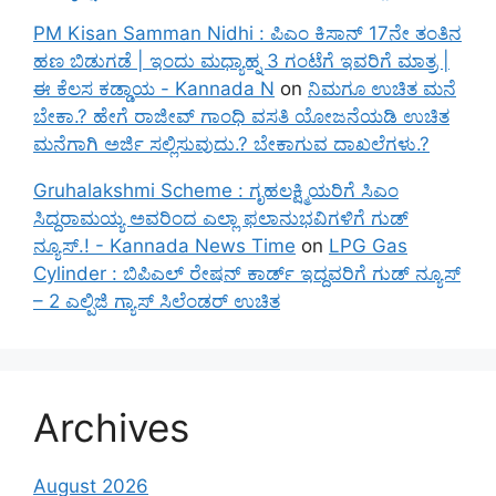
PM Kisan Samman Nidhi : ಪಿಎಂ ಕಿಸಾನ್ 17ನೇ ತಂತಿನ
ಹಣ ಬಿಡುಗಡೆ | ಇಂದು ಮಧ್ಯಾಹ್ನ 3 ಗಂಟೆಗೆ ಇವರಿಗೆ ಮಾತ್ರ |
ಈ ಕೆಲಸ ಕಡ್ಡಾಯ - Kannada N
on
ನಿಮಗೂ ಉಚಿತ ಮನೆ
ಬೇಕಾ.? ಹೇಗೆ ರಾಜೀವ್ ಗಾಂಧಿ ವಸತಿ ಯೋಜನೆಯಡಿ ಉಚಿತ
ಮನೆಗಾಗಿ ಅರ್ಜಿ ಸಲ್ಲಿಸುವುದು.? ಬೇಕಾಗುವ ದಾಖಲೆಗಳು.?
Gruhalakshmi Scheme : ಗೃಹಲಕ್ಷ್ಮಿಯರಿಗೆ ಸಿಎಂ
ಸಿದ್ದರಾಮಯ್ಯ ಅವರಿಂದ ಎಲ್ಲಾ ಫಲಾನುಭವಿಗಳಿಗೆ ಗುಡ್
ನ್ಯೂಸ್.! - Kannada News Time
on
LPG Gas
Cylinder : ಬಿಪಿಎಲ್ ರೇಷನ್ ಕಾರ್ಡ್ ಇದ್ದವರಿಗೆ ಗುಡ್ ನ್ಯೂಸ್
– 2 ಎಲ್ಪಿಜಿ ಗ್ಯಾಸ್ ಸಿಲೆಂಡರ್ ಉಚಿತ
Archives
August 2026