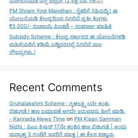
ಯೋಜನೆಯಡಿ ರಿಸ್ಕ್‌ ಇಲ್ಲದೇ 12 ಲಕ್ಷ ರೂ. ಗಳಿಸಿ.!
PM Shram Yogi Mandhan : ರೈತರಿಗೆ ಸಿಹಿಸುದ್ಧಿ.! ಈ
ಯೋಜನೆಯಡಿ ಕೇಂದ್ರದಿಂದ ಸಿಗಲಿದೆ ಪ್ರತೀ ತಿಂಗಳು
₹3,000/- ರೂಪಾಯಿ ಪಿಂಚಣಿ – ಸಂಪೂರ್ಣ ಮಾಹಿತಿ
Subsidy Scheme : ಕೇಂದ್ರ ಸರ್ಕಾರದ ಈ ಯೋಜನೆಗಳಡಿ
ಮಹಿಳೆಯರಿಗೆ ಕಡಿಮೆ ಬಡ್ಡಿದರದಲ್ಲಿ ಸಿಗಲಿವೆ ಸಾಲ
ಸೌಲಭ್ಯಗಳು.!
Recent Comments
Gruhalakshmi Scheme : ಗೃಹಲಕ್ಷ್ಮಿ ೮ನೇ ಕಂತು
ಬಿಡುಗಡೆ.! ಹಣ ಜಮಾವಣೆ ಆಗದೇ ಇರುವವರು ಹೀಗೆ ಮಾಡಿ.
- Kannada News Time
on
PM Kisan Samman
Nidhi : ಪಿಎಂ ಕಿಸಾನ್ 17ನೇ ತಂತಿನ ಹಣ ಬಿಡುಗಡೆ | ಇಂದು
ಮಧ್ಯಾಹ್ನ 3 ಗಂಟೆಗೆ ಇವರಿಗೆ ಮಾತ್ರ | ಈ ಕೆಲಸ ಕಡ್ಡಾಯ