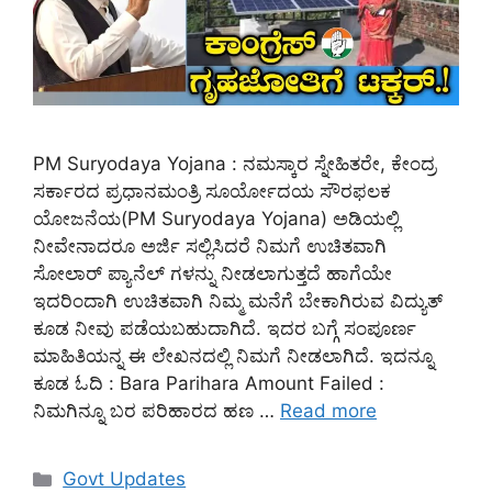
PM Suryodaya Yojana : ನಮಸ್ಕಾರ ಸ್ನೇಹಿತರೇ, ಕೇಂದ್ರ
ಸರ್ಕಾರದ ಪ್ರಧಾನಮಂತ್ರಿ ಸೂರ್ಯೋದಯ ಸೌರಫಲಕ
ಯೋಜನೆಯ(PM Suryodaya Yojana) ಅಡಿಯಲ್ಲಿ
ನೀವೇನಾದರೂ ಅರ್ಜಿ ಸಲ್ಲಿಸಿದರೆ ನಿಮಗೆ ಉಚಿತವಾಗಿ
ಸೋಲಾರ್ ಪ್ಯಾನೆಲ್ ಗಳನ್ನು ನೀಡಲಾಗುತ್ತದೆ ಹಾಗೆಯೇ
ಇದರಿಂದಾಗಿ ಉಚಿತವಾಗಿ ನಿಮ್ಮ ಮನೆಗೆ ಬೇಕಾಗಿರುವ ವಿದ್ಯುತ್
ಕೂಡ ನೀವು ಪಡೆಯಬಹುದಾಗಿದೆ. ಇದರ ಬಗ್ಗೆ ಸಂಪೂರ್ಣ
ಮಾಹಿತಿಯನ್ನ ಈ ಲೇಖನದಲ್ಲಿ ನಿಮಗೆ ನೀಡಲಾಗಿದೆ. ಇದನ್ನೂ
ಕೂಡ ಓದಿ : Bara Parihara Amount Failed :
ನಿಮಗಿನ್ನೂ ಬರ ಪರಿಹಾರದ ಹಣ …
Read more
Categories
Govt Updates