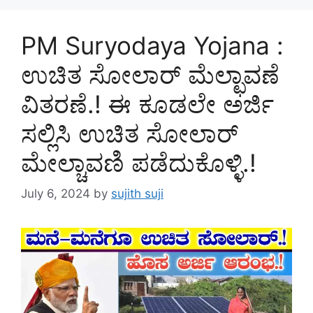
PM Suryodaya Yojana :
ಉಚಿತ ಸೋಲಾರ್ ಮೆಲ್ಛಾವಣೆ
ವಿತರಣೆ.! ಈ ಕೂಡಲೇ ಅರ್ಜಿ
ಸಲ್ಲಿಸಿ ಉಚಿತ ಸೋಲಾರ್
ಮೇಲ್ಚಾವಣಿ ಪಡೆದುಕೊಳ್ಳಿ.!
July 6, 2024
by
sujith suji