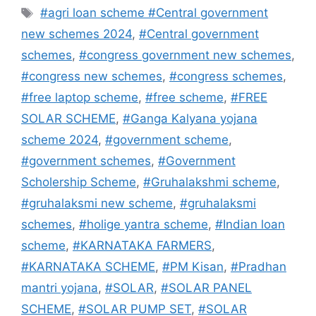
Tags
#agri loan scheme #Central government
new schemes 2024
,
#Central government
schemes
,
#congress government new schemes
,
#congress new schemes
,
#congress schemes
,
#free laptop scheme
,
#free scheme
,
#FREE
SOLAR SCHEME
,
#Ganga Kalyana yojana
scheme 2024
,
#government scheme
,
#government schemes
,
#Government
Scholership Scheme
,
#Gruhalakshmi scheme
,
#gruhalaksmi new scheme
,
#gruhalaksmi
schemes
,
#holige yantra scheme
,
#Indian loan
scheme
,
#KARNATAKA FARMERS
,
#KARNATAKA SCHEME
,
#PM Kisan
,
#Pradhan
mantri yojana
,
#SOLAR
,
#SOLAR PANEL
SCHEME
,
#SOLAR PUMP SET
,
#SOLAR