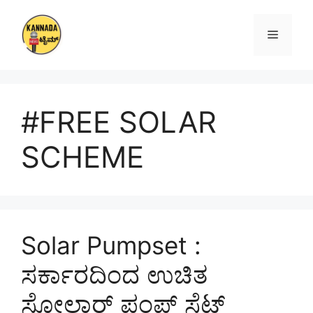
Skip
to
Menu
content
#FREE SOLAR
SCHEME
Solar Pumpset :
ಸರ್ಕಾರದಿಂದ ಉಚಿತ
ಸೋಲಾರ್ ಪಂಪ್ ಸೆಟ್