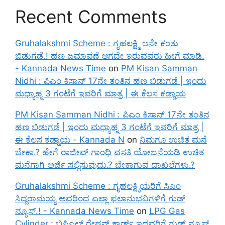
Recent Comments
Gruhalakshmi Scheme : ಗೃಹಲಕ್ಷ್ಮಿ ೮ನೇ ಕಂತು
ಬಿಡುಗಡೆ.! ಹಣ ಜಮಾವಣೆ ಆಗದೇ ಇರುವವರು ಹೀಗೆ ಮಾಡಿ.
- Kannada News Time
on
PM Kisan Samman
Nidhi : ಪಿಎಂ ಕಿಸಾನ್ 17ನೇ ತಂತಿನ ಹಣ ಬಿಡುಗಡೆ | ಇಂದು
ಮಧ್ಯಾಹ್ನ 3 ಗಂಟೆಗೆ ಇವರಿಗೆ ಮಾತ್ರ | ಈ ಕೆಲಸ ಕಡ್ಡಾಯ
PM Kisan Samman Nidhi : ಪಿಎಂ ಕಿಸಾನ್ 17ನೇ ತಂತಿನ
ಹಣ ಬಿಡುಗಡೆ | ಇಂದು ಮಧ್ಯಾಹ್ನ 3 ಗಂಟೆಗೆ ಇವರಿಗೆ ಮಾತ್ರ |
ಈ ಕೆಲಸ ಕಡ್ಡಾಯ - Kannada N
on
ನಿಮಗೂ ಉಚಿತ ಮನೆ
ಬೇಕಾ.? ಹೇಗೆ ರಾಜೀವ್ ಗಾಂಧಿ ವಸತಿ ಯೋಜನೆಯಡಿ ಉಚಿತ
ಮನೆಗಾಗಿ ಅರ್ಜಿ ಸಲ್ಲಿಸುವುದು.? ಬೇಕಾಗುವ ದಾಖಲೆಗಳು.?
Gruhalakshmi Scheme : ಗೃಹಲಕ್ಷ್ಮಿಯರಿಗೆ ಸಿಎಂ
ಸಿದ್ದರಾಮಯ್ಯ ಅವರಿಂದ ಎಲ್ಲಾ ಫಲಾನುಭವಿಗಳಿಗೆ ಗುಡ್
ನ್ಯೂಸ್.! - Kannada News Time
on
LPG Gas
Cylinder : ಬಿಪಿಎಲ್ ರೇಷನ್ ಕಾರ್ಡ್ ಇದ್ದವರಿಗೆ ಗುಡ್ ನ್ಯೂಸ್