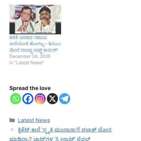
ಡಿಕೆಶಿ ಮಾಡಿದ ಸಹಾಯ
ಮರೆಯೋಕೆ ಹೋಗಲ್ಲ – ಡಿಸಿಎಂ
ಮೇಲೆ ರಾಜಣ್ಣ ಸಾಫ್ಟ್‌ ಕಾರ್ನರ್‌!
December 24, 2025
In "Latest News"
Spread the love
Categories
Latest News
ಕ್ರಿಕೆಟ್ ತಾರೆ ‘ಸ್ಮೃತಿ ಮಂಧಾನಾ’ಗೆ ಪಲಾಶ್ ಮೋಸ
ಮಾಡಿದ್ರಾ.? ಚಾಟ್’ಗಳ ‘ಸ್ಕ್ರೀನ್ಶಾಟ್’ ವೈರಲ್