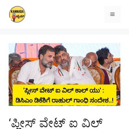
Skip
to
Menu
content
‘ಪ್ಲೀಸ್ ವೇಟ್‌ ಐ ವಿಲ್‌