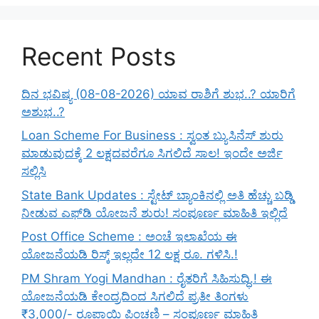
Recent Posts
ದಿನ ಭವಿಷ್ಯ (08-08-2026) ಯಾವ ರಾಶಿಗೆ ಶುಭ..? ಯಾರಿಗೆ
ಅಶುಭ..?
Loan Scheme For Business : ಸ್ವಂತ ಬ್ಯುಸಿನೆಸ್ ಶುರು
ಮಾಡುವುದಕ್ಕೆ 2 ಲಕ್ಷದವರೆಗೂ ಸಿಗಲಿದೆ ಸಾಲ! ಇಂದೇ ಅರ್ಜಿ
ಸಲ್ಲಿಸಿ
State Bank Updates : ಸ್ಟೇಟ್ ಬ್ಯಾಂಕಿನಲ್ಲಿ ಅತಿ ಹೆಚ್ಚು ಬಡ್ಡಿ
ನೀಡುವ ಎಫ್‌ಡಿ ಯೋಜನೆ ಶುರು! ಸಂಪೂರ್ಣ ಮಾಹಿತಿ ಇಲ್ಲಿದೆ
Post Office Scheme : ಅಂಚೆ ಇಲಾಖೆಯ ಈ
ಯೋಜನೆಯಡಿ ರಿಸ್ಕ್‌ ಇಲ್ಲದೇ 12 ಲಕ್ಷ ರೂ. ಗಳಿಸಿ.!
PM Shram Yogi Mandhan : ರೈತರಿಗೆ ಸಿಹಿಸುದ್ಧಿ.! ಈ
ಯೋಜನೆಯಡಿ ಕೇಂದ್ರದಿಂದ ಸಿಗಲಿದೆ ಪ್ರತೀ ತಿಂಗಳು
₹3,000/- ರೂಪಾಯಿ ಪಿಂಚಣಿ – ಸಂಪೂರ್ಣ ಮಾಹಿತಿ