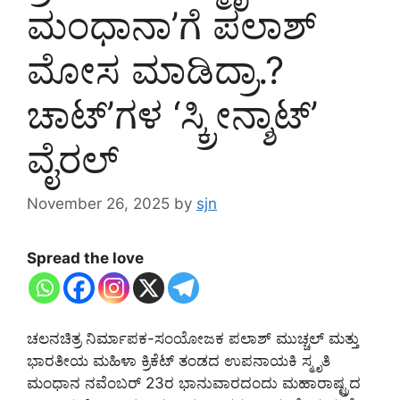
ಮಂಧಾನಾ’ಗೆ ಪಲಾಶ್
ಮೋಸ ಮಾಡಿದ್ರಾ.?
ಚಾಟ್’ಗಳ ‘ಸ್ಕ್ರೀನ್ಶಾಟ್’
ವೈರಲ್
November 26, 2025
by
sjn
Spread the love
ಚಲನಚಿತ್ರ ನಿರ್ಮಾಪಕ-ಸಂಯೋಜಕ ಪಲಾಶ್ ಮುಚ್ಚಲ್ ಮತ್ತು
ಭಾರತೀಯ ಮಹಿಳಾ ಕ್ರಿಕೆಟ್ ತಂಡದ ಉಪನಾಯಕಿ ಸ್ಮೃತಿ
ಮಂಧಾನ ನವೆಂಬರ್ 23ರ ಭಾನುವಾರದಂದು ಮಹಾರಾಷ್ಟ್ರದ