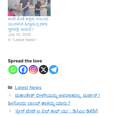
ಆಂಟಿ ಜೊತೆ ಅಕ್ರಮ ಸಂಬಂಧ:
ಯುವಕನಿಗೆ ಹಿಗ್ಗಾಮುಗ್ಗ ಥಳಿತ,
ಸ್ಥಳದಲ್ಲೇ ಮದುವೆ.!
July 10, 2025
In "Latest News"
Spread the love
Categories
Latest News
ಮಹಂತೇಶ್ ಬೀಳಗಿಯದ್ದು ಅಪಘಾತವಲ್ಲ, ಮರ್ಡರ್.!
ಹೀಗೊಂದು ಬಾಂಬ್ ಹಾಕಿದ್ದು ಯಾರು.?
‘ಪ್ಲೀಸ್ ವೇಟ್‌ ಐ ವಿಲ್‌ ಕಾಲ್‌ ಯು’ : ಡಿಸಿಎಂ ಡಿಕೆಶಿಗೆ