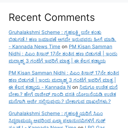
Recent Comments
Gruhalakshmi Scheme : ಗೃಹಲಕ್ಷ್ಮಿ ೮ನೇ ಕಂತು
ಬಿಡುಗಡೆ.! ಹಣ ಜಮಾವಣೆ ಆಗದೇ ಇರುವವರು ಹೀಗೆ ಮಾಡಿ.
- Kannada News Time
on
PM Kisan Samman
Nidhi : ಪಿಎಂ ಕಿಸಾನ್ 17ನೇ ತಂತಿನ ಹಣ ಬಿಡುಗಡೆ | ಇಂದು
ಮಧ್ಯಾಹ್ನ 3 ಗಂಟೆಗೆ ಇವರಿಗೆ ಮಾತ್ರ | ಈ ಕೆಲಸ ಕಡ್ಡಾಯ
PM Kisan Samman Nidhi : ಪಿಎಂ ಕಿಸಾನ್ 17ನೇ ತಂತಿನ
ಹಣ ಬಿಡುಗಡೆ | ಇಂದು ಮಧ್ಯಾಹ್ನ 3 ಗಂಟೆಗೆ ಇವರಿಗೆ ಮಾತ್ರ |
ಈ ಕೆಲಸ ಕಡ್ಡಾಯ - Kannada N
on
ನಿಮಗೂ ಉಚಿತ ಮನೆ
ಬೇಕಾ.? ಹೇಗೆ ರಾಜೀವ್ ಗಾಂಧಿ ವಸತಿ ಯೋಜನೆಯಡಿ ಉಚಿತ
ಮನೆಗಾಗಿ ಅರ್ಜಿ ಸಲ್ಲಿಸುವುದು.? ಬೇಕಾಗುವ ದಾಖಲೆಗಳು.?
Gruhalakshmi Scheme : ಗೃಹಲಕ್ಷ್ಮಿಯರಿಗೆ ಸಿಎಂ
ಸಿದ್ದರಾಮಯ್ಯ ಅವರಿಂದ ಎಲ್ಲಾ ಫಲಾನುಭವಿಗಳಿಗೆ ಗುಡ್
ನ್ಯೂಸ್.! - Kannada News Time
on
LPG Gas