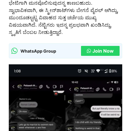
ಭೇಟಿಗಾಗಿ ಮನವೊಲಿಸುವುದನ್ನ ಕಾಣಬಹುದು.
ಸ್ವಾಭಾವಿಕವಾಗಿ, ಈ ಸ್ಕ್ರೀನ್‌ಶಾಟ್‌ಗಳು ಬೇಗನೆ ವೈರಲ್ ಆಗಿದ್ದು,
ಮುಂದೂಡಲ್ಪಟ್ಟ ವಿವಾಹದ ಸುತ್ತ ಚರ್ಚೆಯ ಮುಖ್ಯ
ವಿಷಯವಾಗಿದೆ. ನೆಟ್ಟಿಗರು ಇದನ್ನ ಪ್ರಲಭವಾಗಿ ಖಂಡಿಸಿದ್ದು,
ಸ್ಮೃತಿಗೆ ಬೆಂಬಲ ನೀಡುತ್ತಿದ್ದಾರೆ.
Join Now
WhatsApp Group