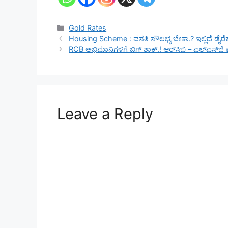
Categories
Gold Rates
Housing Scheme : ವಸತಿ ಸೌಲಭ್ಯ ಬೇಕಾ.? ಇಲ್ಲಿದೆ ಡೈರೆಕ್
RCB ಅಭಿಮಾನಿಗಳಿಗೆ ಬಿಗ್ ಶಾಕ್.! ಆರ್‌ಸಿಬಿ – ಎಲ್‌ಎಸ್‌ಜಿ ಪಂ
Leave a Reply