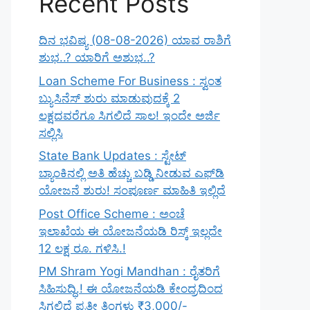
Recent Posts
ದಿನ ಭವಿಷ್ಯ (08-08-2026) ಯಾವ ರಾಶಿಗೆ
ಶುಭ..? ಯಾರಿಗೆ ಅಶುಭ..?
Loan Scheme For Business : ಸ್ವಂತ
ಬ್ಯುಸಿನೆಸ್ ಶುರು ಮಾಡುವುದಕ್ಕೆ 2
ಲಕ್ಷದವರೆಗೂ ಸಿಗಲಿದೆ ಸಾಲ! ಇಂದೇ ಅರ್ಜಿ
ಸಲ್ಲಿಸಿ
State Bank Updates : ಸ್ಟೇಟ್
ಬ್ಯಾಂಕಿನಲ್ಲಿ ಅತಿ ಹೆಚ್ಚು ಬಡ್ಡಿ ನೀಡುವ ಎಫ್‌ಡಿ
ಯೋಜನೆ ಶುರು! ಸಂಪೂರ್ಣ ಮಾಹಿತಿ ಇಲ್ಲಿದೆ
Post Office Scheme : ಅಂಚೆ
ಇಲಾಖೆಯ ಈ ಯೋಜನೆಯಡಿ ರಿಸ್ಕ್‌ ಇಲ್ಲದೇ
12 ಲಕ್ಷ ರೂ. ಗಳಿಸಿ.!
PM Shram Yogi Mandhan : ರೈತರಿಗೆ
ಸಿಹಿಸುದ್ಧಿ.! ಈ ಯೋಜನೆಯಡಿ ಕೇಂದ್ರದಿಂದ
ಸಿಗಲಿದೆ ಪ್ರತೀ ತಿಂಗಳು ₹3,000/-