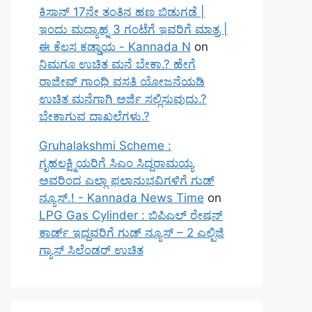
ಕಿಸಾನ್ 17ನೇ ತಂತಿನ ಹಣ ಬಿಡುಗಡೆ |
ಇಂದು ಮಧ್ಯಾಹ್ನ 3 ಗಂಟೆಗೆ ಇವರಿಗೆ ಮಾತ್ರ |
ಈ ಕೆಲಸ ಕಡ್ಡಾಯ - Kannada N
on
ನಿಮಗೂ ಉಚಿತ ಮನೆ ಬೇಕಾ.? ಹೇಗೆ
ರಾಜೀವ್ ಗಾಂಧಿ ವಸತಿ ಯೋಜನೆಯಡಿ
ಉಚಿತ ಮನೆಗಾಗಿ ಅರ್ಜಿ ಸಲ್ಲಿಸುವುದು.?
ಬೇಕಾಗುವ ದಾಖಲೆಗಳು.?
Gruhalakshmi Scheme :
ಗೃಹಲಕ್ಷ್ಮಿಯರಿಗೆ ಸಿಎಂ ಸಿದ್ದರಾಮಯ್ಯ
ಅವರಿಂದ ಎಲ್ಲಾ ಫಲಾನುಭವಿಗಳಿಗೆ ಗುಡ್
ನ್ಯೂಸ್.! - Kannada News Time
on
LPG Gas Cylinder : ಬಿಪಿಎಲ್ ರೇಷನ್
ಕಾರ್ಡ್ ಇದ್ದವರಿಗೆ ಗುಡ್ ನ್ಯೂಸ್ – 2 ಎಲ್ಪಿಜಿ
ಗ್ಯಾಸ್ ಸಿಲೆಂಡರ್ ಉಚಿತ