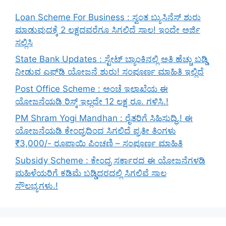
Loan Scheme For Business : ಸ್ವಂತ ಬ್ಯುಸಿನೆಸ್ ಶುರು
ಮಾಡುವುದಕ್ಕೆ 2 ಲಕ್ಷದವರೆಗೂ ಸಿಗಲಿದೆ ಸಾಲ! ಇಂದೇ ಅರ್ಜಿ
ಸಲ್ಲಿಸಿ
State Bank Updates : ಸ್ಟೇಟ್ ಬ್ಯಾಂಕಿನಲ್ಲಿ ಅತಿ ಹೆಚ್ಚು ಬಡ್ಡಿ
ನೀಡುವ ಎಫ್‌ಡಿ ಯೋಜನೆ ಶುರು! ಸಂಪೂರ್ಣ ಮಾಹಿತಿ ಇಲ್ಲಿದೆ
Post Office Scheme : ಅಂಚೆ ಇಲಾಖೆಯ ಈ
ಯೋಜನೆಯಡಿ ರಿಸ್ಕ್‌ ಇಲ್ಲದೇ 12 ಲಕ್ಷ ರೂ. ಗಳಿಸಿ.!
PM Shram Yogi Mandhan : ರೈತರಿಗೆ ಸಿಹಿಸುದ್ಧಿ.! ಈ
ಯೋಜನೆಯಡಿ ಕೇಂದ್ರದಿಂದ ಸಿಗಲಿದೆ ಪ್ರತೀ ತಿಂಗಳು
₹3,000/- ರೂಪಾಯಿ ಪಿಂಚಣಿ – ಸಂಪೂರ್ಣ ಮಾಹಿತಿ
Subsidy Scheme : ಕೇಂದ್ರ ಸರ್ಕಾರದ ಈ ಯೋಜನೆಗಳಡಿ
ಮಹಿಳೆಯರಿಗೆ ಕಡಿಮೆ ಬಡ್ಡಿದರದಲ್ಲಿ ಸಿಗಲಿವೆ ಸಾಲ
ಸೌಲಭ್ಯಗಳು.!