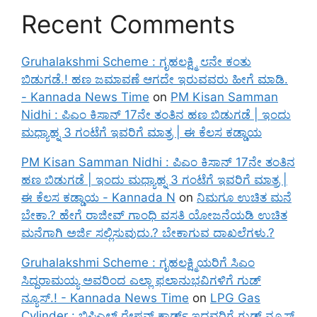
Recent Comments
Gruhalakshmi Scheme : ಗೃಹಲಕ್ಷ್ಮಿ ೮ನೇ ಕಂತು
ಬಿಡುಗಡೆ.! ಹಣ ಜಮಾವಣೆ ಆಗದೇ ಇರುವವರು ಹೀಗೆ ಮಾಡಿ.
- Kannada News Time
on
PM Kisan Samman
Nidhi : ಪಿಎಂ ಕಿಸಾನ್ 17ನೇ ತಂತಿನ ಹಣ ಬಿಡುಗಡೆ | ಇಂದು
ಮಧ್ಯಾಹ್ನ 3 ಗಂಟೆಗೆ ಇವರಿಗೆ ಮಾತ್ರ | ಈ ಕೆಲಸ ಕಡ್ಡಾಯ
PM Kisan Samman Nidhi : ಪಿಎಂ ಕಿಸಾನ್ 17ನೇ ತಂತಿನ
ಹಣ ಬಿಡುಗಡೆ | ಇಂದು ಮಧ್ಯಾಹ್ನ 3 ಗಂಟೆಗೆ ಇವರಿಗೆ ಮಾತ್ರ |
ಈ ಕೆಲಸ ಕಡ್ಡಾಯ - Kannada N
on
ನಿಮಗೂ ಉಚಿತ ಮನೆ
ಬೇಕಾ.? ಹೇಗೆ ರಾಜೀವ್ ಗಾಂಧಿ ವಸತಿ ಯೋಜನೆಯಡಿ ಉಚಿತ
ಮನೆಗಾಗಿ ಅರ್ಜಿ ಸಲ್ಲಿಸುವುದು.? ಬೇಕಾಗುವ ದಾಖಲೆಗಳು.?
Gruhalakshmi Scheme : ಗೃಹಲಕ್ಷ್ಮಿಯರಿಗೆ ಸಿಎಂ
ಸಿದ್ದರಾಮಯ್ಯ ಅವರಿಂದ ಎಲ್ಲಾ ಫಲಾನುಭವಿಗಳಿಗೆ ಗುಡ್
ನ್ಯೂಸ್.! - Kannada News Time
on
LPG Gas
Cylinder : ಬಿಪಿಎಲ್ ರೇಷನ್ ಕಾರ್ಡ್ ಇದ್ದವರಿಗೆ ಗುಡ್ ನ್ಯೂಸ್