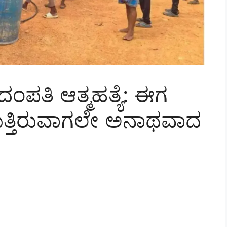
ದಂಪತಿ ಆತ್ಮಹತ್ಯೆ: ಈಗ
ಡುತ್ತಿರುವಾಗಲೇ ಅನಾಥವಾದ