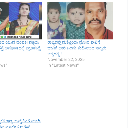
ದಾದ ಯುವ ದಂಪತಿ! ಪತ್ನಿಯ
ರಾಜ್ಯದಲ್ಲಿ ಮತ್ತೊಂದು ಘೋರ ಘಟನೆ :
್ತೆ ಅಪಘಾತದಲ್ಲಿ ಪ್ರಾಣಬಿಟ್ಟ
ಬಾವಿಗೆ ಹಾರಿ ಒಂದೇ ಕುಟುಂಬದ ನಾಲ್ವರು
ಆತ್ಮಹತ್ಯೆ.!
November 22, 2025
ews"
In "Latest News"
 ಇಲ್ಲ, ಜಸ್ಟ್ ಹೀಗೆ ಮಾಡಿ
ನದ ಮಾಲೀಕ ಅರೆಸ್ಟ್