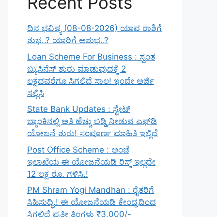
Recent Posts
ದಿನ ಭವಿಷ್ಯ (08-08-2026) ಯಾವ ರಾಶಿಗೆ
ಶುಭ..? ಯಾರಿಗೆ ಅಶುಭ..?
Loan Scheme For Business : ಸ್ವಂತ
ಬ್ಯುಸಿನೆಸ್ ಶುರು ಮಾಡುವುದಕ್ಕೆ 2
ಲಕ್ಷದವರೆಗೂ ಸಿಗಲಿದೆ ಸಾಲ! ಇಂದೇ ಅರ್ಜಿ
ಸಲ್ಲಿಸಿ
State Bank Updates : ಸ್ಟೇಟ್
ಬ್ಯಾಂಕಿನಲ್ಲಿ ಅತಿ ಹೆಚ್ಚು ಬಡ್ಡಿ ನೀಡುವ ಎಫ್‌ಡಿ
ಯೋಜನೆ ಶುರು! ಸಂಪೂರ್ಣ ಮಾಹಿತಿ ಇಲ್ಲಿದೆ
Post Office Scheme : ಅಂಚೆ
ಇಲಾಖೆಯ ಈ ಯೋಜನೆಯಡಿ ರಿಸ್ಕ್‌ ಇಲ್ಲದೇ
12 ಲಕ್ಷ ರೂ. ಗಳಿಸಿ.!
PM Shram Yogi Mandhan : ರೈತರಿಗೆ
ಸಿಹಿಸುದ್ಧಿ.! ಈ ಯೋಜನೆಯಡಿ ಕೇಂದ್ರದಿಂದ
ಸಿಗಲಿದೆ ಪ್ರತೀ ತಿಂಗಳು ₹3,000/-