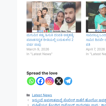
ಮಗುವಿನ ಕತ್ತು ಹಿಸುಕಿ ದಂಪತಿ ಆತ್ಮಹತ್ಯೆ:
ಸಾವಿನಲ್ಲೂ ಒಂ
ಪವಾಡಸದೃಶ ರೀತಿಯಲ್ಲಿ ಬದುಕುಳಿದ 2
ಸಾವಿನ ದಿನವೇ ರಸ
ವರ್ಷ ಪಾಪು
ಪತಿ
March 9, 2026
April 7, 2026
In "Latest News"
In "Latest N
Spread the love
Categories
Latest News
ಇನ್ಮುಂದೆ ಅಪಘಾತವಾದ್ರೆ ಪೊಲೀಸ್ ಠಾಣೆಗೆ ಹೋಗೋ ಅವಶ್ಯಕತೆ
ಮಹಿಳೆಯನ್ನ ಕೊಂದಿದ್ದ ರಾಟ್ವೀಲರ್ ನಾಯಿಗಳೂ ಸಾವು : ಶ್ವಾ