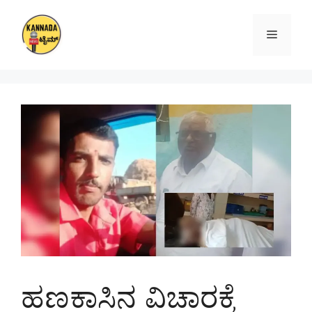
Skip
to
Menu
content
ಹಣಕಾಸಿನ ವಿಚಾರಕ್ಕೆ