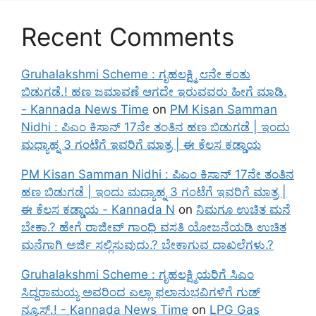
Recent Comments
Gruhalakshmi Scheme : ಗೃಹಲಕ್ಷ್ಮಿ ೮ನೇ ಕಂತು
ಬಿಡುಗಡೆ.! ಹಣ ಜಮಾವಣೆ ಆಗದೇ ಇರುವವರು ಹೀಗೆ ಮಾಡಿ.
- Kannada News Time
on
PM Kisan Samman
Nidhi : ಪಿಎಂ ಕಿಸಾನ್ 17ನೇ ತಂತಿನ ಹಣ ಬಿಡುಗಡೆ | ಇಂದು
ಮಧ್ಯಾಹ್ನ 3 ಗಂಟೆಗೆ ಇವರಿಗೆ ಮಾತ್ರ | ಈ ಕೆಲಸ ಕಡ್ಡಾಯ
PM Kisan Samman Nidhi : ಪಿಎಂ ಕಿಸಾನ್ 17ನೇ ತಂತಿನ
ಹಣ ಬಿಡುಗಡೆ | ಇಂದು ಮಧ್ಯಾಹ್ನ 3 ಗಂಟೆಗೆ ಇವರಿಗೆ ಮಾತ್ರ |
ಈ ಕೆಲಸ ಕಡ್ಡಾಯ - Kannada N
on
ನಿಮಗೂ ಉಚಿತ ಮನೆ
ಬೇಕಾ.? ಹೇಗೆ ರಾಜೀವ್ ಗಾಂಧಿ ವಸತಿ ಯೋಜನೆಯಡಿ ಉಚಿತ
ಮನೆಗಾಗಿ ಅರ್ಜಿ ಸಲ್ಲಿಸುವುದು.? ಬೇಕಾಗುವ ದಾಖಲೆಗಳು.?
Gruhalakshmi Scheme : ಗೃಹಲಕ್ಷ್ಮಿಯರಿಗೆ ಸಿಎಂ
ಸಿದ್ದರಾಮಯ್ಯ ಅವರಿಂದ ಎಲ್ಲಾ ಫಲಾನುಭವಿಗಳಿಗೆ ಗುಡ್
ನ್ಯೂಸ್.! - Kannada News Time
on
LPG Gas