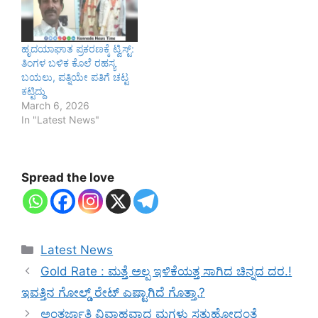
ಹೃದಯಾಘಾತ ಪ್ರಕರಣಕ್ಕೆ ಟ್ವಿಸ್ಟ್:
ತಿಂಗಳ ಬಳಿಕ ಕೊಲೆ ರಹಸ್ಯ
ಬಯಲು, ಪತ್ನಿಯೇ ಪತಿಗೆ ಚಟ್ಟ
ಕಟ್ಟಿದ್ದು
March 6, 2026
In "Latest News"
Spread the love
Categories
Latest News
Gold Rate : ಮತ್ತೆ ಅಲ್ಪ ಇಳಿಕೆಯತ್ತ ಸಾಗಿದ ಚಿನ್ನದ ದರ.!
ಇವತ್ತಿನ ಗೋಲ್ಡ್ ರೇಟ್ ಎಷ್ಟಾಗಿದೆ ಗೊತ್ತಾ.?
ಅಂತರ್ಜಾತಿ ವಿವಾಹವಾದ ಮಗಳು ಸತ್ತುಹೋದಂತೆ