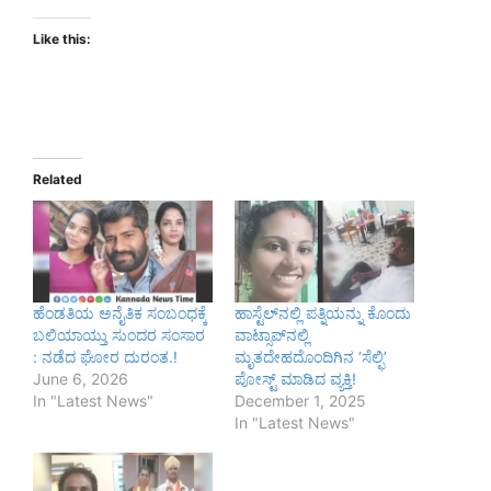
Like this:
Related
ಹೆಂಡತಿಯ ಅನೈತಿಕ ಸಂಬಂಧಕ್ಕೆ
ಹಾಸ್ಟೆಲ್‌ನಲ್ಲಿ ಪತ್ನಿಯನ್ನು ಕೊಂದು
ಬಲಿಯಾಯ್ತು ಸುಂದರ ಸಂಸಾರ
ವಾಟ್ಸಾಪ್‌ನಲ್ಲಿ
: ನಡೆದ ಘೋರ ದುರಂತ.!
ಮೃತದೇಹದೊಂದಿಗಿನ ‘ಸೆಲ್ಫಿ’
June 6, 2026
ಪೋಸ್ಟ್ ಮಾಡಿದ ವ್ಯಕ್ತಿ!
In "Latest News"
December 1, 2025
In "Latest News"