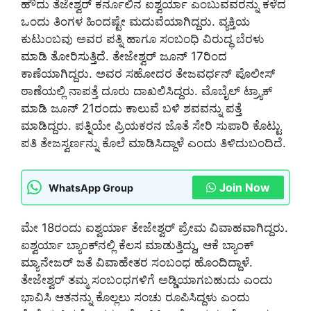
ಹೌದು ತೆಜೇಶ್ವರ್ ಕರ್ನೂಲಿನ ಐಶ್ವರ್ಯಾ ಎಂಬುವವರನ್ನು ಕಳೆದ
ಒಂದು ತಿಂಗಳ ಹಿಂದಷ್ಟೇ ಮದುವೆಯಾಗಿದ್ದರು. ವ್ಯಕ್ತಿಯ
ಕುಟುಂಬವು ಅವರ ಪತ್ನಿ ಹಾಗೂ ಸಂಬಂಧಿ ವಿರುದ್ಧ ಬೆರಳು
ಮಾಡಿ ತೋರಿಸುತ್ತಿದೆ. ತೇಜೇಶ್ವರ್ ಜೂನ್ 17ರಿಂದ
ಕಾಣೆಯಾಗಿದ್ದರು. ಅವರ ಸಹೋದರ ತೇಜವರ್ಧನ್ ಪೊಲೀಸ್
ಠಾಣೆಯಲ್ಲಿ ನಾಪತ್ತೆ ದೂರು ದಾಖಲಿಸಿದ್ದರು. ಮೊಬೈಲ್​ ಟ್ರ್ಯಾಕ್
ಮಾಡಿ ಜೂನ್ 21ರಂದು ಕಾಲುವೆ ಬಳಿ ಶವವನ್ನು ಪತ್ತೆ
ಮಾಡಿದ್ದರು. ಪತ್ನಿಯೇ ಪ್ರಿಯಕರನ ಜೊತೆ ಸೇರಿ ಸುಪಾರಿ ಕೊಟ್ಟು
ಪತಿ ತೇಜಸ್ವರ್ಣನ್ನು ಕೊಲೆ ಮಾಡಿಸಿದ್ದಾಳೆ ಎಂದು ತಿಳಿದುಬಂದಿದೆ.
Join Now
WhatsApp Group
ಮೇ 18ರಂದು ಐಶ್ವರ್ಯಾ ತೇಜೇಶ್ವರ್ ಪ್ರೇಮ ವಿವಾಹವಾಗಿದ್ದರು.
ಐಶ್ವರ್ಯಾ ಬ್ಯಾಂಕ್​ನಲ್ಲಿ ಕೆಲಸ ಮಾಡುತ್ತಿದ್ದು, ಆಕೆ ಬ್ಯಾಂಕ್
ಮ್ಯಾನೇಜರ್​​ ಜತೆ ವಿವಾಹೇತರ ಸಂಬಂಧ ಹೊಂದಿದ್ದಾಳೆ.
ತೇಜೇಶ್ವರ್ ತಮ್ಮ ಸಂಬಂಧಗಳಿಗೆ ಅಡ್ಡಿಯಾಗಬಹುದು ಎಂದು
ಭಾವಿಸಿ ಆತನನ್ನು ಕೊಲ್ಲಲು ಸಂಚು ರೂಪಿಸಿದ್ದಳು ಎಂದು