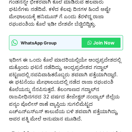
ಗಂಡನನ್ನೇ ಭೀಕರವಾಗಿ ಕೊಲೆ ಮಾಡಿರುವ ಹಲವಾರು
ಘಟನೆಗಳು ನಡೆದಿವೆ. ಕಳೆದ ಕೆಲವು ದಿನಗಳ ಹಿಂದೆ ಅಷ್ಟೇ
ಮೇಘಾಲಯಕ್ಕೆ ಹನಿಮೂನ್ ಗೆ ಎಂದು ತೆರಳಿದ್ದ ರಾಜಾ
ರಘುವಂಶಿಯ ಕೊಲೆ ಇಡೀ ದೇಶವೇ ಬೆಚ್ಚಿಬಿದ್ದಿತ್ತು.
Join Now
WhatsApp Group
ಇದೀಗ ಈ ಒಂದು ಕೊಲೆ ಮಾದರಿಯಲ್ಲಿಯೇ ಆಂಧ್ರಪ್ರದೇಶದಲ್ಲಿ
ಮತ್ತೊಂದು ಘಟನೆ ನಡೆದಿದ್ದು, ಆಂಧ್ರಪ್ರದೇಶದ ಗದ್ವಾಲ್
ಪಟ್ಟಣದಲ್ಲಿ ನವವಿವಾಹಿತರೊಬ್ಬರು ಶವವಾಗಿ ಪತ್ತೆಯಾಗಿದ್ದಾರೆ.
ಈ ಘಟನೆಯು ಮೇಘಾಲಯದಲ್ಲಿ ನಡೆದ ರಾಜಾ ರಘುವಂಶಿ
ಕೊಲೆಯನ್ನು ನೆನಪಿಸುತ್ತದೆ. ತೆಲಂಗಾಣದ ಗದ್ವಾಲ್​ನ
ರಾಜವೀಧಿನಗರದ 32 ವರ್ಷದ ತೇಜೇಶ್ವರ್ ನಂದ್ಯಾಲ್ ಜಿಲ್ಲೆಯ
ಪನ್ಯಂ ಪೊಲೀಸ್ ಠಾಣೆ ವ್ಯಾಪ್ತಿಯ ಸುಗಲಿಮೆಟ್ಟದ
ಎಚ್‌ಎನ್‌ಎಸ್‌ಎಸ್ ಕಾಲುವೆಯ ಬಳಿ ಶವವಾಗಿ ಪತ್ತೆಯಾಗಿದ್ದು,
ಅವರ ಪತ್ನಿ ಮೇಲೆ ಅನುಮಾನ ಮೂಡಿದೆ.