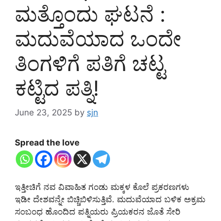
ಮತ್ತೊಂದು ಘಟನೆ :
ಮದುವೆಯಾದ ಒಂದೇ
ತಿಂಗಳಿಗೆ ಪತಿಗೆ ಚಟ್ಟ
ಕಟ್ಟಿದ ಪತ್ನಿ!
June 23, 2025
by
sjn
Spread the love
ಇತ್ತೀಚಿಗೆ ನವ ವಿವಾಹಿತ ಗಂಡು ಮಕ್ಕಳ ಕೊಲೆ ಪ್ರಕರಣಗಳು
ಇಡೀ ದೇಶವನ್ನೇ ಬಿಚ್ಚಿಬಿಳಿಸುತ್ತಿವೆ. ಮದುವೆಯಾದ ಬಳಿಕ ಅಕ್ರಮ
ಸಂಬಂಧ ಹೊಂದಿದ ಪತ್ನಿಯರು ಪ್ರಿಯಕರನ ಜೊತೆ ಸೇರಿ