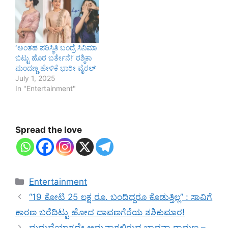
ʻಅಂತಹ ಪರಿಸ್ಥಿತಿ ಬಂದ್ರೆ ಸಿನಿಮಾ
ಬಿಟ್ಟು ಹೊರ ಬರ್ತೇನೆ!ʼ ರಶ್ಮಿಕಾ
ಮಂದಣ್ಣ ಹೇಳಿಕೆ ಭಾರೀ ವೈರಲ್‌
July 1, 2025
In "Entertainment"
Spread the love
Categories
Entertainment
“19 ಕೋಟಿ 25 ಲಕ್ಷ ರೂ. ಬಂದಿದ್ದರೂ ಕೊಡುತ್ತಿಲ್ಲ” : ಸಾವಿಗೆ
ಕಾರಣ ಬರೆದಿಟ್ಟು ಹೋದ ದಾವಣಗೆರೆಯ ಶಶಿಕುಮಾರ!
ಮದುವೆಯಾಗದೇ ಅಮ್ಮನಾಗಲಿರುವ ಭಾವನಾ ರಾಮಣ್ಣ –