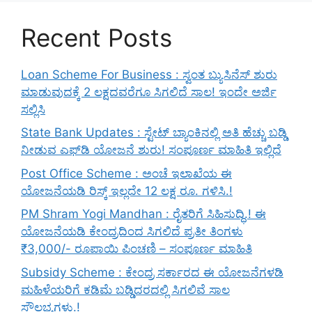
Recent Posts
Loan Scheme For Business : ಸ್ವಂತ ಬ್ಯುಸಿನೆಸ್ ಶುರು
ಮಾಡುವುದಕ್ಕೆ 2 ಲಕ್ಷದವರೆಗೂ ಸಿಗಲಿದೆ ಸಾಲ! ಇಂದೇ ಅರ್ಜಿ
ಸಲ್ಲಿಸಿ
State Bank Updates : ಸ್ಟೇಟ್ ಬ್ಯಾಂಕಿನಲ್ಲಿ ಅತಿ ಹೆಚ್ಚು ಬಡ್ಡಿ
ನೀಡುವ ಎಫ್‌ಡಿ ಯೋಜನೆ ಶುರು! ಸಂಪೂರ್ಣ ಮಾಹಿತಿ ಇಲ್ಲಿದೆ
Post Office Scheme : ಅಂಚೆ ಇಲಾಖೆಯ ಈ
ಯೋಜನೆಯಡಿ ರಿಸ್ಕ್‌ ಇಲ್ಲದೇ 12 ಲಕ್ಷ ರೂ. ಗಳಿಸಿ.!
PM Shram Yogi Mandhan : ರೈತರಿಗೆ ಸಿಹಿಸುದ್ಧಿ.! ಈ
ಯೋಜನೆಯಡಿ ಕೇಂದ್ರದಿಂದ ಸಿಗಲಿದೆ ಪ್ರತೀ ತಿಂಗಳು
₹3,000/- ರೂಪಾಯಿ ಪಿಂಚಣಿ – ಸಂಪೂರ್ಣ ಮಾಹಿತಿ
Subsidy Scheme : ಕೇಂದ್ರ ಸರ್ಕಾರದ ಈ ಯೋಜನೆಗಳಡಿ
ಮಹಿಳೆಯರಿಗೆ ಕಡಿಮೆ ಬಡ್ಡಿದರದಲ್ಲಿ ಸಿಗಲಿವೆ ಸಾಲ
ಸೌಲಭ್ಯಗಳು.!