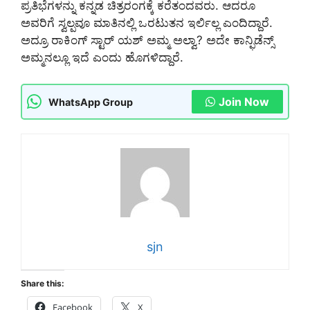
ಪ್ರತಿಭೆಗಳನ್ನು ಕನ್ನಡ ಚಿತ್ರರಂಗಕ್ಕೆ ಕರೆತಂದವರು. ಆದರೂ
ಅವರಿಗೆ ಸ್ವಲ್ಪವೂ ಮಾತಿನಲ್ಲಿ ಒರಟುತನ ಇರ್ಲಿಲ್ಲ ಎಂದಿದ್ದಾರೆ.
ಅದ್ರೂ ರಾಕಿಂಗ್ ಸ್ಟಾರ್ ಯಶ್ ಅಮ್ಮ ಅಲ್ವಾ? ಅದೇ ಕಾನ್ಫಿಡೆನ್ಸ್
ಅಮ್ಮನಲ್ಲೂ ಇದೆ ಎಂದು ಹೊಗಳಿದ್ದಾರೆ.
Join Now
WhatsApp Group
sjn
Share this:
Facebook
X