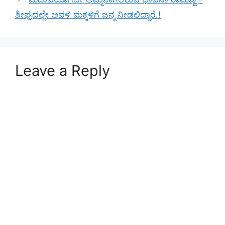
ಶೀಘ್ರದಲ್ಲೇ ಅವಳಿ ಮಕ್ಕಳಿಗೆ ಜನ್ಮ ನೀಡಲಿದ್ದಾರೆ.!
Leave a Reply