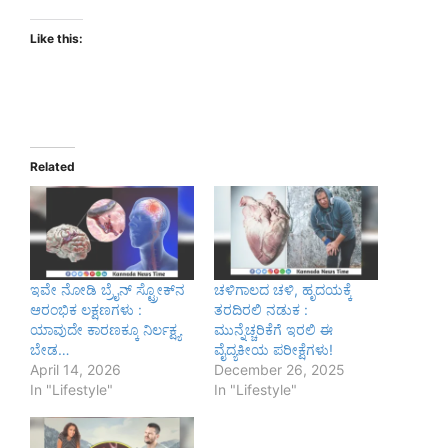
Like this:
Related
ಇವೇ ನೋಡಿ ಬ್ರೈನ್ ಸ್ಟ್ರೋಕ್‌ನ
ಚಳಿಗಾಲದ ಚಳಿ, ಹೃದಯಕ್ಕೆ
ಆರಂಭಿಕ ಲಕ್ಷಣಗಳು :
ತರದಿರಲಿ ನಡುಕ :
ಯಾವುದೇ ಕಾರಣಕ್ಕೂ ನಿರ್ಲಕ್ಷ್ಯ
ಮುನ್ನೆಚ್ಚರಿಕೆಗೆ ಇರಲಿ ಈ
ಬೇಡ…
ವೈದ್ಯಕೀಯ ಪರೀಕ್ಷೆಗಳು!
April 14, 2026
December 26, 2025
In "Lifestyle"
In "Lifestyle"