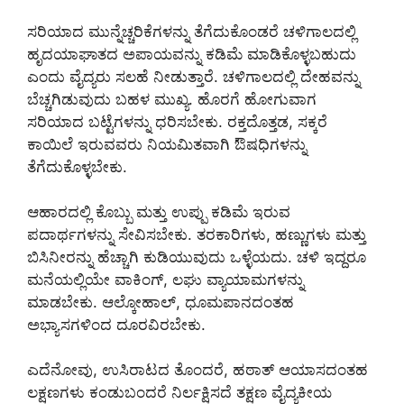
ಸರಿಯಾದ ಮುನ್ನೆಚ್ಚರಿಕೆಗಳನ್ನು ತೆಗೆದುಕೊಂಡರೆ ಚಳಿಗಾಲದಲ್ಲಿ
ಹೃದಯಾಘಾತದ ಅಪಾಯವನ್ನು ಕಡಿಮೆ ಮಾಡಿಕೊಳ್ಳಬಹುದು
ಎಂದು ವೈದ್ಯರು ಸಲಹೆ ನೀಡುತ್ತಾರೆ. ಚಳಿಗಾಲದಲ್ಲಿ ದೇಹವನ್ನು
ಬೆಚ್ಚಗಿಡುವುದು ಬಹಳ ಮುಖ್ಯ. ಹೊರಗೆ ಹೋಗುವಾಗ
ಸರಿಯಾದ ಬಟ್ಟೆಗಳನ್ನು ಧರಿಸಬೇಕು. ರಕ್ತದೊತ್ತಡ, ಸಕ್ಕರೆ
ಕಾಯಿಲೆ ಇರುವವರು ನಿಯಮಿತವಾಗಿ ಔಷಧಿಗಳನ್ನು
ತೆಗೆದುಕೊಳ್ಳಬೇಕು.
ಆಹಾರದಲ್ಲಿ ಕೊಬ್ಬು ಮತ್ತು ಉಪ್ಪು ಕಡಿಮೆ ಇರುವ
ಪದಾರ್ಥಗಳನ್ನು ಸೇವಿಸಬೇಕು. ತರಕಾರಿಗಳು, ಹಣ್ಣುಗಳು ಮತ್ತು
ಬಿಸಿನೀರನ್ನು ಹೆಚ್ಚಾಗಿ ಕುಡಿಯುವುದು ಒಳ್ಳೆಯದು. ಚಳಿ ಇದ್ದರೂ
ಮನೆಯಲ್ಲಿಯೇ ವಾಕಿಂಗ್, ಲಘು ವ್ಯಾಯಾಮಗಳನ್ನು
ಮಾಡಬೇಕು. ಆಲ್ಕೋಹಾಲ್, ಧೂಮಪಾನದಂತಹ
ಅಭ್ಯಾಸಗಳಿಂದ ದೂರವಿರಬೇಕು.
ಎದೆನೋವು, ಉಸಿರಾಟದ ತೊಂದರೆ, ಹಠಾತ್ ಆಯಾಸದಂತಹ
ಲಕ್ಷಣಗಳು ಕಂಡುಬಂದರೆ ನಿರ್ಲಕ್ಷಿಸದೆ ತಕ್ಷಣ ವೈದ್ಯಕೀಯ