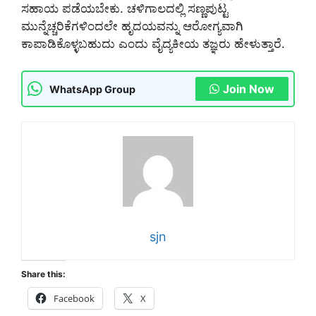
ಸಹಾಯ ಪಡೆಯಬೇಕು. ಚಳಿಗಾಲದಲ್ಲಿ ಸಣ್ಣಪುಟ್ಟ
ಮುನ್ನೆಚ್ಚರಿಕೆಗಳಿಂದಲೇ ಹೃದಯವನ್ನು ಆರೋಗ್ಯವಾಗಿ
ಕಾಪಾಡಿಕೊಳ್ಳಬಹುದು ಎಂದು ವೈದ್ಯಕೀಯ ತಜ್ಞರು ಹೇಳುತ್ತಾರೆ.
Join Now
WhatsApp Group
sjn
Share this:
Facebook
X