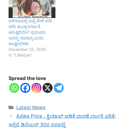
ಚಳಿಗಾಲದಲ್ಲಿ ರಾತ್ರಿ ವೇಳೆ ಪದೇ
ಪದೇ ಮೂತ್ರವಿಸರ್ಜನೆ
ಆಗುತ್ತಿದೆಯೇ? ಪುರುಷರು
ಇದನ್ನು ಸಾಮಾನ್ಯ ಎಂದು
ಅಲಕ್ಷಿಸಬೇಡಿ!
December 25, 2025
In "Lifestyle"
Spread the love
Categories
Latest News
Adike Price : ಕ್ವಿಂಟಾಲ್‌ ಅಡಿಕೆ ಧಾರಣೆ ಭರ್ಜರಿ ಏರಿಕೆ:
ಇಲ್ಲಿದೆ ಡಿಸೆಂಬರ್ 30ರ ದರಪಟ್ಟಿ