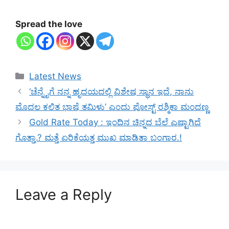
Spread the love
Categories
Latest News
‘ಚೆನ್ನೈಗೆ ನನ್ನ ಹೃದಯದಲ್ಲಿ ವಿಶೇಷ ಸ್ಥಾನ ಇದೆ, ನಾನು
ಮೊದಲ ಕಲಿತ ಭಾಷೆ ತಮಿಳು’ ಎಂದು ಪೋಸ್ಟ್ ರಶ್ಮಿಕಾ ಮಂದಣ್ಣ
Gold Rate Today : ಇಂದಿನ ಚಿನ್ನದ ಬೆಲೆ ಎಷ್ಟಾಗಿದೆ
ಗೊತ್ತಾ.? ಮತ್ತೆ ಏರಿಕೆಯತ್ತ ಮುಖ ಮಾಡಿತಾ ಬಂಗಾರ.!
Leave a Reply