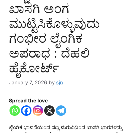
ಖಾಸಗಿ ಅಂಗ
ಮುಟ್ಟಿಸಿಕೊಳ್ಳುವುದು
ಗಂಭೀರ ಲೈಂಗಿಕ
ಅಪರಾಧ : ದೆಹಲಿ
ಹೈಕೋರ್ಟ್
January 7, 2026
by
sjn
Spread the love
ಲೈಂಗಿಕ ಭಾವನೆಯಿಂದ ಸಣ್ಣ ಮಗುವಿನಿಂದ ಖಾಸಗಿ ಭಾಗಗಳನ್ನು