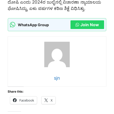
ದೋಷಿ ಎಂದು 2024ರ ಜುಲೈನಲ್ಲಿ ವಿಚಾರಣಾ ನ್ಯಾಯಾಲಯ
ಘೋಷಿಸಿದ್ದು, ಏಳು ವರ್ಷಗಳ ಕಠಿಣ ಶಿಕ್ಷೆ ವಿಧಿಸಿತ್ತು.
Join Now
WhatsApp Group
sjn
Share this:
Facebook
X