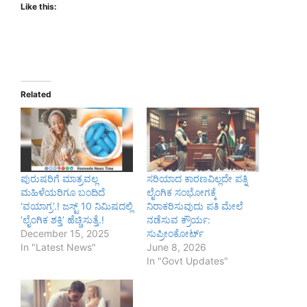
Like this:
Related
ಪುರುಷರಿಗೆ ಮಾತ್ರವಲ್ಲ
ಸರಿಯಾದ ಕಾರಣವಿಲ್ಲದೇ ಪತ್ನಿ
ಮಹಿಳೆಯರಿಗೂ ಬಂದಿದೆ
ಲೈಂಗಿಕ ಸಂಭೋಗಕ್ಕೆ
‘ವಯಾಗ್ರ’.! ಜಸ್ಟ್ 10 ನಿಮಿಷದಲ್ಲಿ
ನಿರಾಕರಿಸುವುದು ಪತಿ ಮೇಲೆ
‘ಲೈಂಗಿಕ ಶಕ್ತಿ’ ಹೆಚ್ಚಿಸುತ್ತೆ.!
ನಡೆಸುವ ಕ್ರೌರ್ಯ:
December 15, 2025
ಸುಪ್ರೀಂಕೋರ್ಟ್
In "Latest News"
June 8, 2026
In "Govt Updates"