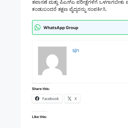
ತಪಾಸಣೆ ಮತ್ತು ಪಿಎಸ್‌ಎ ಪರೀಕ್ಷೆಗಳಿಗೆ ಒಳಗಾಗಬೇಕ
ಕಂಡುಬಂದರೆ ತಕ್ಷಣ ವೈದ್ಯರನ್ನು ಸಂಪರ್ಕಿಸಿ.
WhatsApp Group
sjn
Share this:
Facebook
X
Like this: