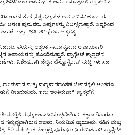
ು ಹಿಡಿದಿಡಲು ಅಸಮರ್ಥತೆ ಅಥವಾ ಮೂತ್ರದಲ್ಲಿ ರಕ್ತ ಸೇರಿವೆ.
ವರಿಸಲಾಗದ ತೂಕ ನಷ್ಟವನ್ನು ಸಹ ಅನುಭವಿಸಬಹುದು. ಈ
 ಅನೇಕ ಪುರುಷರು ಅವುಗಳನ್ನು ನಿರ್ಲಕ್ಷಿಸುತ್ತಾರೆ. ಆದ್ದರಿಂದ
 ತಪಾಸಣೆ ಮತ್ತು PSA ಪರೀಕ್ಷೆಗಳು ಅತ್ಯಗತ್ಯ.
ಾಗಬಹುದು. ವಯಸ್ಸು ಅತ್ಯಂತ ಸಾಮಾನ್ಯವಾದ ಅಪಾಯಕಾರಿ
ಚಿನ ಅಪಾಯವನ್ನು ಹೊಂದಿರುತ್ತಾರೆ. ಪ್ರಾಸ್ಟೇಟ್ ಕ್ಯಾನ್ಸರ್‌ನ
ಳು, ವಿಶೇಷವಾಗಿ ಹೆಚ್ಚಿನ ಟೆಸ್ಟೋಸ್ಟೆರಾನ್ ಮಟ್ಟಗಳು ಸಹ
ೇವನೆ, ಧೂಮಪಾನ ಮತ್ತು ಮದ್ಯಪಾನದಂತಹ ಜೀವನಶೈಲಿ ಅಂಶಗಳು
ಡುಗೆ ನೀಡಬಹುದು. ಇದು ಅಂತಿಮವಾಗಿ ಕ್ಯಾನ್ಸರ್‌ಗೆ
ಕರ ಜೀವನಶೈಲಿಯನ್ನು ಅಳವಡಿಸಿಕೊಳ್ಳಬೇಕೆಂದು ತಜ್ಞರು ಶಿಫಾರಸು
ಿಂದ ಸಮೃದ್ಧವಾಗಿರುವ ಆಹಾರ, ನಿಯಮಿತ ವ್ಯಾಯಾಮ, ನಡಿಗೆ ಮತ್ತು
ಯ. 50 ವರ್ಷಕ್ಕಿಂತ ಮೇಲ್ಪಟ್ಟ ಪುರುಷರು ನಿಯಮಿತವಾಗಿ ಪ್ರಾಸ್ಟೇಟ್