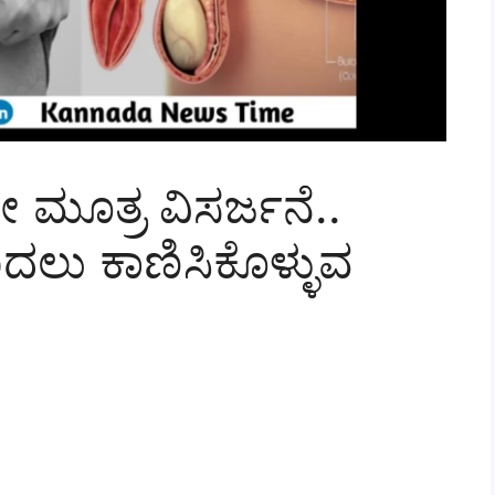
 ಮೂತ್ರ ವಿಸರ್ಜನೆ..
 ಮೊದಲು ಕಾಣಿಸಿಕೊಳ್ಳುವ