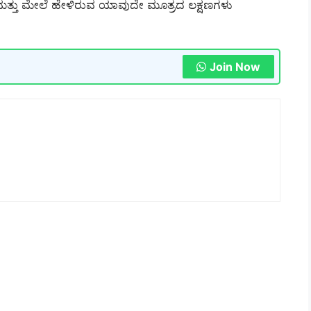
ು ಮತ್ತು ಮೇಲೆ ಹೇಳಿರುವ ಯಾವುದೇ ಮೂತ್ರದ ಲಕ್ಷಣಗಳು
Join Now