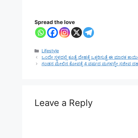
Spread the love
Categories
Lifestyle
ಒಂದೇ ಸ್ಥಳದಲ್ಲಿ ಕೂತ್ರೆ ದೇಹಕ್ಕೆ ಒಕ್ಕರಿಸುತ್ತೆ ಈ ಮಾರಕ ಕಾ
ಗಂಡನ ಮೇಲಿನ ಕೋಪಕ್ಕೆ 4 ವರ್ಷದ ಮಗಳನ್ನೇ ಸಜೀವ ದಹ
Leave a Reply