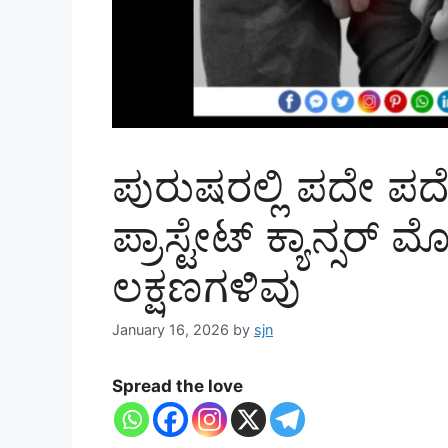
ಪುರುಷರಲ್ಲಿ ಪದೇ ಪದೇ
ಪ್ರಾಸ್ಟೇಟ್ ಕ್ಯಾನ್ಸರ್‌
ಲಕ್ಷಣಗಳಿವು
January 16, 2026
by
sjn
Spread the love