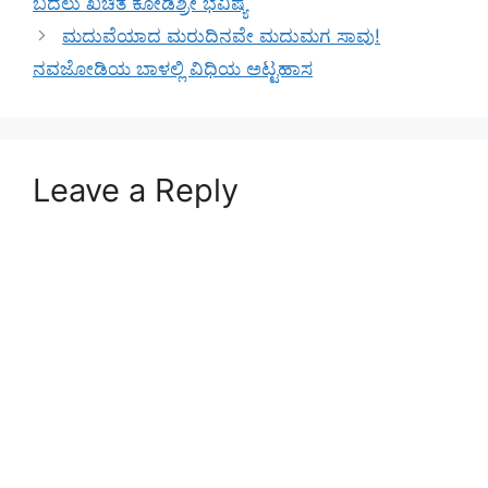
ಬದಲು ಖಚಿತ ಕೋಡಿಶ್ರೀ ಭವಿಷ್ಯ
ಮದುವೆಯಾದ ಮರುದಿನವೇ ಮದುಮಗ ಸಾವು!
ನವಜೋಡಿಯ ಬಾಳಲ್ಲಿ ವಿಧಿಯ ಅಟ್ಟಹಾಸ
Leave a Reply