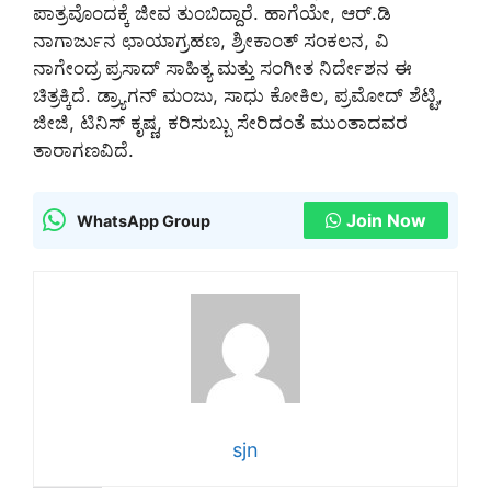
ಪಾತ್ರವೊಂದಕ್ಕೆ ಜೀವ ತುಂಬಿದ್ದಾರೆ. ಹಾಗೆಯೇ, ಆರ್.ಡಿ
ನಾಗಾರ್ಜುನ ಛಾಯಾಗ್ರಹಣ, ಶ್ರೀಕಾಂತ್ ಸಂಕಲನ, ವಿ
ನಾಗೇಂದ್ರ ಪ್ರಸಾದ್ ಸಾಹಿತ್ಯ ಮತ್ತು ಸಂಗೀತ ನಿರ್ದೇಶನ ಈ
ಚಿತ್ರಕ್ಕಿದೆ. ಡ್ರ್ಯಾಗನ್ ಮಂಜು, ಸಾಧು ಕೋಕಿಲ, ಪ್ರಮೋದ್ ಶೆಟ್ಟಿ,
ಜೀಜಿ, ಟಿನಿಸ್ ಕೃಷ್ಣ, ಕರಿಸುಬ್ಬು ಸೇರಿದಂತೆ ಮುಂತಾದವರ
ತಾರಾಗಣವಿದೆ.
Join Now
WhatsApp Group
sjn