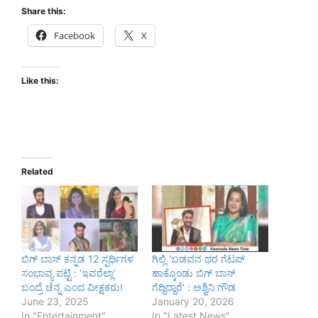
Share this:
Facebook
X
Like this:
Related
ಬಿಗ್ ಬಾಸ್ ಕನ್ನಡ 12 ಸ್ಪರ್ಧಿಗಳ
ಗಿಲ್ಲಿ ‘ಬಡವನ ಥರ ಗೆಟಪ್
ಸಂಭಾವ್ಯ ಪಟ್ಟಿ : ‘ಇವರೆಲ್ಲಾ’
ಹಾಕ್ಕೊಂಡು ಬಿಗ್ ಬಾಸ್
ಬಂದ್ರೆ ಚೆನ್ನ ಎಂದ ವೀಕ್ಷಕರು!
ಗೆದ್ದಿದ್ದಾರೆ’ : ಅಶ್ವಿನಿ ಗೌಡ
June 23, 2025
January 20, 2026
In "Entertainment"
In "Latest News"